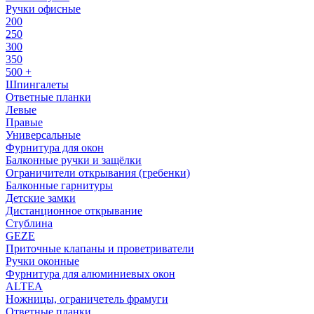
Ручки офисные
200
250
300
350
500 +
Шпингалеты
Ответные планки
Левые
Правые
Универсальные
Фурнитура для окон
Балконные ручки и защёлки
Ограничители открывания (гребенки)
Балконные гарнитуры
Детские замки
Дистанционное открывание
Стублина
GEZE
Приточные клапаны и проветриватели
Ручки оконные
Фурнитура для алюминиевых окон
ALTEA
Ножницы, ограничетель фрамуги
Ответные планки