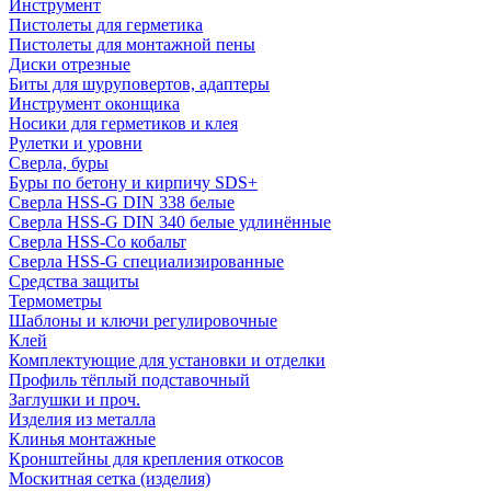
Инструмент
Пистолеты для герметика
Пистолеты для монтажной пены
Диски отрезные
Биты для шуруповертов, адаптеры
Инструмент оконщика
Носики для герметиков и клея
Рулетки и уровни
Сверла, буры
Буры по бетону и кирпичу SDS+
Сверла HSS-G DIN 338 белые
Сверла HSS-G DIN 340 белые удлинённые
Сверла HSS-Co кобальт
Сверла HSS-G специализированные
Средства защиты
Термометры
Шаблоны и ключи регулировочные
Клей
Комплектующие для установки и отделки
Профиль тёплый подставочный
Заглушки и проч.
Изделия из металла
Клинья монтажные
Кронштейны для крепления откосов
Москитная сетка (изделия)