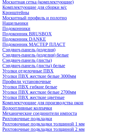
Москитная сетка (комплектующие)
Комплектующие для сборки м/с
Кронштейны
Москитный профиль и полотно
Нащельники
Подоконники
Подоконник BRUSBOX
Подоконник DANKE
Подоконник МАСТЕР ПЛАСТ
Сэндвич-панель (изделия)
Сэндвич-панель (изделия) белые
Сэндвич-панель (листы)
Сэндвич-панель (листы) белые
Уголки отделочные ПВХ
Уголки ПВХ жесткие белые 3000мм
Профили установочные
Уголки ПВХ гибкие белые
Уголки ПВХ жесткие белые 2700мм
Уголки ПВХ жесткие цветные
Комплектующие для производства окон
Водоотливные колпачки
Механические соединители импоста
Рихтовочные подкладки
Рихтовочные подкладки толщиной 1 мм
Рихтовочные подкладки толщиной 2 мм