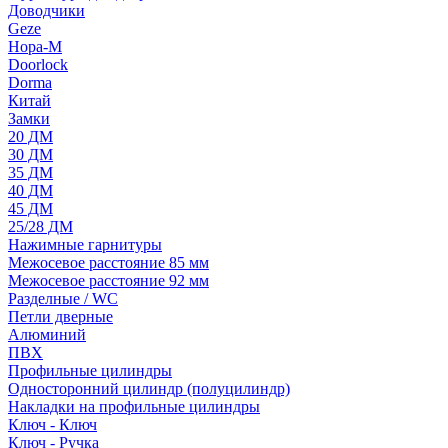
Доводчики
Geze
Нора-М
Doorlock
Dorma
Китай
Замки
20 ДМ
30 ДМ
35 ДМ
40 ДМ
45 ДМ
25/28 ДМ
Нажимные гарнитуры
Межосевое расстояние 85 мм
Межосевое расстояние 92 мм
Разделные / WC
Петли дверные
Алюминий
ПВХ
Профильные цилиндры
Односторонний цилиндр (полуцилиндр)
Накладки на профильные цилиндры
Ключ - Ключ
Ключ - Ручка