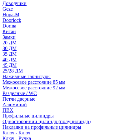
Доводчики
Geze
Нора-М
Doorlock
Dorma
Китай
Замки
20 ДМ
30 ДМ
35 ДМ
40 ДМ
45 ДМ
25/28 ДМ
Нажимные гарнитуры
Межосевое расстояние 85 мм
Межосевое расстояние 92 мм
Разделные / WC
Петли дверные
Алюминий
ПВХ
Профильные цилиндры
Односторонний цилиндр (полуцилиндр)
Накладки на профильные цилиндры
Ключ - Ключ
Ключ - Ручка