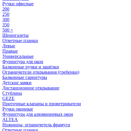
Ручки офисные
200
250
300
350
500 +
Шпингалеты
Ответные планки
Левые
Правые
Универсальные
Фурнитура для окон
Балконные ручки и защёлки
Ограничители открывания (гребенки)
Балконные гарнитуры
Детские замки
Дистанционное открывание
Стублина
GEZE
Приточные клапаны и проветриватели
Ручки оконные
Фурнитура для алюминиевых окон
ALTEA
Ножницы, ограничетель фрамуги
Ответные планки