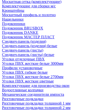
Москитная сетка (комплектующие)
Комплектующие для сборки м/с
Кронштейны
Москитный профиль и полотно
Нащельники
Подоконники
Подоконник BRUSBOX
Подоконник DANKE
Подоконник МАСТЕР ПЛАСТ
Сэндвич-панель (изделия)
Сэндвич-панель (изделия) белые
Сэндвич-панель (листы)
Сэндвич-панель (листы) белые
Уголки отделочные ПВХ
Уголки ПВХ жесткие белые 3000мм
Профили установочные
Уголки ПВХ гибкие белые
Уголки ПВХ жесткие белые 2700мм
Уголки ПВХ жесткие цветные
Комплектующие для производства окон
Водоотливные колпачки
Механические соединители импоста
Рихтовочные подкладки
Рихтовочные подкладки толщиной 1 мм
Рихтовочные подкладки толщиной 2 мм