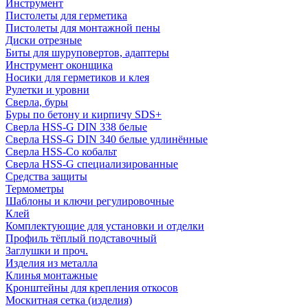
Инструмент
Пистолеты для герметика
Пистолеты для монтажной пены
Диски отрезные
Биты для шуруповертов, адаптеры
Инструмент оконщика
Носики для герметиков и клея
Рулетки и уровни
Сверла, буры
Буры по бетону и кирпичу SDS+
Сверла HSS-G DIN 338 белые
Сверла HSS-G DIN 340 белые удлинённые
Сверла HSS-Co кобальт
Сверла HSS-G специализированные
Средства защиты
Термометры
Шаблоны и ключи регулировочные
Клей
Комплектующие для установки и отделки
Профиль тёплый подставочный
Заглушки и проч.
Изделия из металла
Клинья монтажные
Кронштейны для крепления откосов
Москитная сетка (изделия)