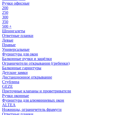
Ручки офисные
200
250
300
350
500 +
Шпингалеты
Ответные планки
Левые
Правые
Универсальные
Фурнитура для окон
Балконные ручки и защёлки
Ограничители открывания (гребенки)
Балконные гарнитуры
Детские замки
Дистанционное открывание
Стублина
GEZE
Приточные клапаны и проветриватели
Ручки оконные
Фурнитура для алюминиевых окон
ALTEA
Ножницы, ограничетель фрамуги
Ответные планки