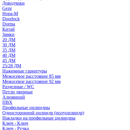
Доводчики
Geze
Нора-М
Doorlock
Dorma
Китай
Замки
20 ДМ
30 ДМ
35 ДМ
40 ДМ
45 ДМ
25/28 ДМ
Нажимные гарнитуры
Межосевое расстояние 85 мм
Межосевое расстояние 92 мм
Разделные / WC
Петли дверные
Алюминий
ПВХ
Профильные цилиндры
Односторонний цилиндр (полуцилиндр)
Накладки на профильные цилиндры
Ключ - Ключ
Ключ - Ручка