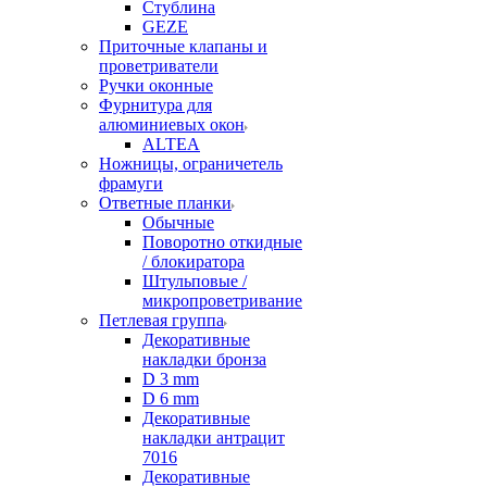
Стублина
GEZE
Приточные клапаны и
проветриватели
Ручки оконные
Фурнитура для
алюминиевых окон
ALTEA
Ножницы, ограничетель
фрамуги
Ответные планки
Обычные
Поворотно откидные
/ блокиратора
Штульповые /
микропроветривание
Петлевая группа
Декоративные
накладки бронза
D 3 mm
D 6 mm
Декоративные
накладки антрацит
7016
Декоративные