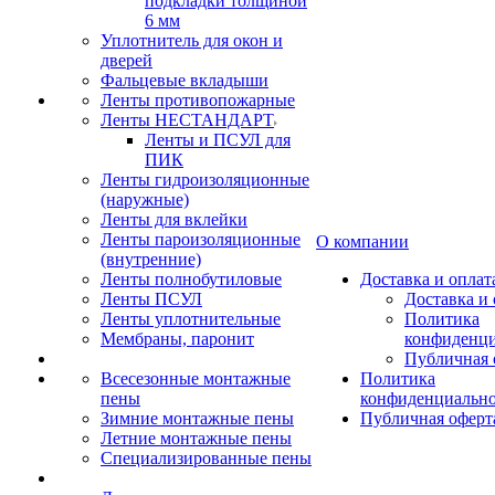
подкладки толщиной
6 мм
Уплотнитель для окон и
дверей
Фальцевые вкладыши
Ленты противопожарные
Ленты НЕСТАНДАРТ
Ленты и ПСУЛ для
ПИК
Ленты гидроизоляционные
(наружные)
Ленты для вклейки
Ленты пароизоляционные
О компании
(внутренние)
Ленты полнобутиловые
Доставка и оплат
Ленты ПСУЛ
Доставка и 
Ленты уплотнительные
Политика
Мембраны, паронит
конфиденци
Публичная 
Всесезонные монтажные
Политика
пены
конфиденциальн
Зимние монтажные пены
Публичная оферт
Летние монтажные пены
Специализированные пены