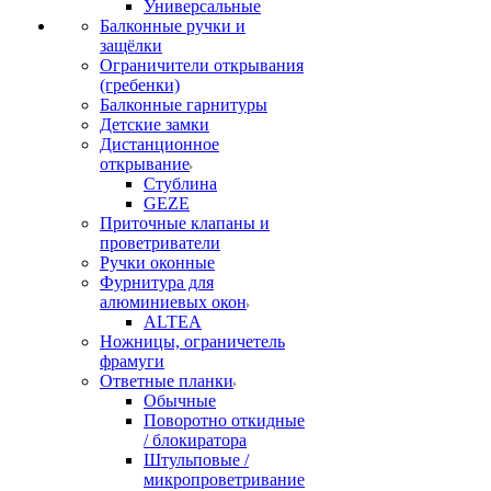
Универсальные
Балконные ручки и
защёлки
Ограничители открывания
(гребенки)
Балконные гарнитуры
Детские замки
Дистанционное
открывание
Стублина
GEZE
Приточные клапаны и
проветриватели
Ручки оконные
Фурнитура для
алюминиевых окон
ALTEA
Ножницы, ограничетель
фрамуги
Ответные планки
Обычные
Поворотно откидные
/ блокиратора
Штульповые /
микропроветривание