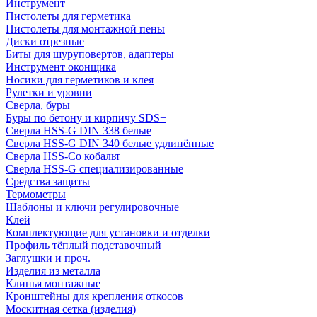
Инструмент
Пистолеты для герметика
Пистолеты для монтажной пены
Диски отрезные
Биты для шуруповертов, адаптеры
Инструмент оконщика
Носики для герметиков и клея
Рулетки и уровни
Сверла, буры
Буры по бетону и кирпичу SDS+
Сверла HSS-G DIN 338 белые
Сверла HSS-G DIN 340 белые удлинённые
Сверла HSS-Co кобальт
Сверла HSS-G специализированные
Средства защиты
Термометры
Шаблоны и ключи регулировочные
Клей
Комплектующие для установки и отделки
Профиль тёплый подставочный
Заглушки и проч.
Изделия из металла
Клинья монтажные
Кронштейны для крепления откосов
Москитная сетка (изделия)