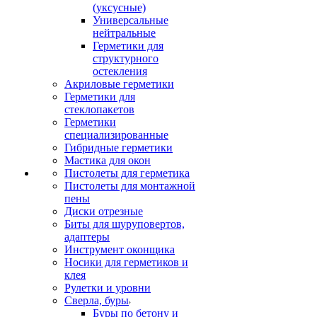
(уксусные)
Универсальные
нейтральные
Герметики для
структурного
остекления
Акриловые герметики
Герметики для
стеклопакетов
Герметики
специализированные
Гибридные герметики
Мастика для окон
Пистолеты для герметика
Пистолеты для монтажной
пены
Диски отрезные
Биты для шуруповертов,
адаптеры
Инструмент оконщика
Носики для герметиков и
клея
Рулетки и уровни
Сверла, буры
Буры по бетону и