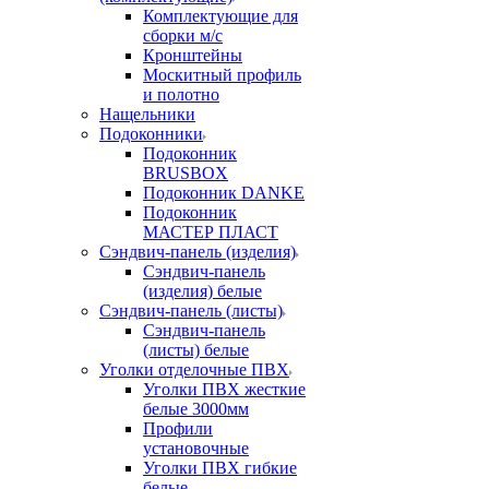
Комплектующие для
сборки м/с
Кронштейны
Москитный профиль
и полотно
Нащельники
Подоконники
Подоконник
BRUSBOX
Подоконник DANKE
Подоконник
МАСТЕР ПЛАСТ
Сэндвич-панель (изделия)
Сэндвич-панель
(изделия) белые
Сэндвич-панель (листы)
Сэндвич-панель
(листы) белые
Уголки отделочные ПВХ
Уголки ПВХ жесткие
белые 3000мм
Профили
установочные
Уголки ПВХ гибкие
белые