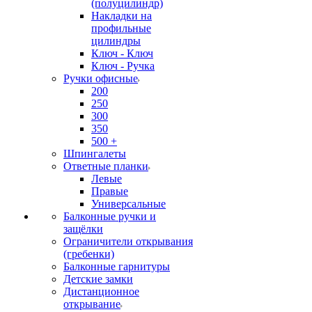
(полуцилиндр)
Накладки на
профильные
цилиндры
Ключ - Ключ
Ключ - Ручка
Ручки офисные
200
250
300
350
500 +
Шпингалеты
Ответные планки
Левые
Правые
Универсальные
Балконные ручки и
защёлки
Ограничители открывания
(гребенки)
Балконные гарнитуры
Детские замки
Дистанционное
открывание