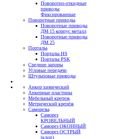
Поворотно-откидные
приводы
Фиксированные
Поворотные приводы
Поворотные приводы
ДМ 15 корпус металл
Поворотные приводы
ДМ 25
Порталы
Порталы HS
Порталы PSK
Средние запоры
Угловые передачи
Штульповые приводы
Анкер химический
Анкерные пластины
Мебельный крепеж
Метрический крепёж
Саморезы
Саморез
КРОВЕЛЬНЫЙ
Саморез ОКОННЫЙ
Саморез ОСТРЫЙ
(клоп)