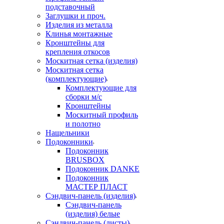
подставочный
Заглушки и проч.
Изделия из металла
Клинья монтажные
Кронштейны для
крепления откосов
Москитная сетка (изделия)
Москитная сетка
(комплектующие)
Комплектующие для
сборки м/с
Кронштейны
Москитный профиль
и полотно
Нащельники
Подоконники
Подоконник
BRUSBOX
Подоконник DANKE
Подоконник
МАСТЕР ПЛАСТ
Сэндвич-панель (изделия)
Сэндвич-панель
(изделия) белые
Сэндвич-панель (листы)