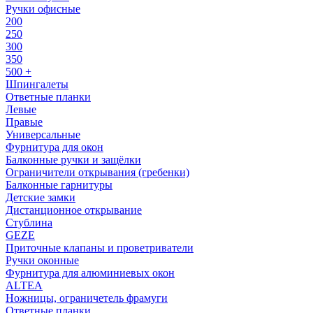
Ручки офисные
200
250
300
350
500 +
Шпингалеты
Ответные планки
Левые
Правые
Универсальные
Фурнитура для окон
Балконные ручки и защёлки
Ограничители открывания (гребенки)
Балконные гарнитуры
Детские замки
Дистанционное открывание
Стублина
GEZE
Приточные клапаны и проветриватели
Ручки оконные
Фурнитура для алюминиевых окон
ALTEA
Ножницы, ограничетель фрамуги
Ответные планки