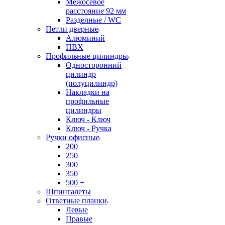
Межосевое
расстояние 92 мм
Разделные / WC
Петли дверные
Алюминий
ПВХ
Профильные цилиндры
Односторонний
цилиндр
(полуцилиндр)
Накладки на
профильные
цилиндры
Ключ - Ключ
Ключ - Ручка
Ручки офисные
200
250
300
350
500 +
Шпингалеты
Ответные планки
Левые
Правые