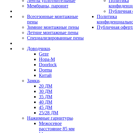
Ленты уплотнительные
Политика
Мембраны, паронит
конфиденци
Публичная 
Всесезонные монтажные
Политика
пены
конфиденциальн
Зимние монтажные пены
Публичная оферт
Летние монтажные пены
Специализированные пены
Доводчики
Geze
Нора-М
Doorlock
Dorma
Китай
Замки
20 ДМ
30 ДМ
35 ДМ
40 ДМ
45 ДМ
25/28 ДМ
Нажимные гарнитуры
Межосевое
расстояние 85 мм