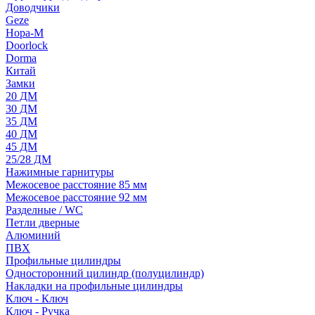
Доводчики
Geze
Нора-М
Doorlock
Dorma
Китай
Замки
20 ДМ
30 ДМ
35 ДМ
40 ДМ
45 ДМ
25/28 ДМ
Нажимные гарнитуры
Межосевое расстояние 85 мм
Межосевое расстояние 92 мм
Разделные / WC
Петли дверные
Алюминий
ПВХ
Профильные цилиндры
Односторонний цилиндр (полуцилиндр)
Накладки на профильные цилиндры
Ключ - Ключ
Ключ - Ручка