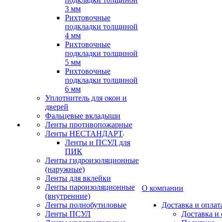
3 мм
Рихтовочные
подкладки толщиной
4 мм
Рихтовочные
подкладки толщиной
5 мм
Рихтовочные
подкладки толщиной
6 мм
Уплотнитель для окон и
дверей
Фальцевые вкладыши
Ленты противопожарные
Ленты НЕСТАНДАРТ
Ленты и ПСУЛ для
ПИК
Ленты гидроизоляционные
(наружные)
Ленты для вклейки
Ленты пароизоляционные
О компании
(внутренние)
Ленты полнобутиловые
Доставка и оплат
Ленты ПСУЛ
Доставка и 