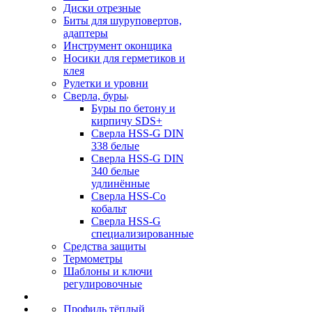
Диски отрезные
Биты для шуруповертов,
адаптеры
Инструмент оконщика
Носики для герметиков и
клея
Рулетки и уровни
Сверла, буры
Буры по бетону и
кирпичу SDS+
Сверла HSS-G DIN
338 белые
Сверла HSS-G DIN
340 белые
удлинённые
Сверла HSS-Co
кобальт
Сверла HSS-G
специализированные
Средства защиты
Термометры
Шаблоны и ключи
регулировочные
Профиль тёплый