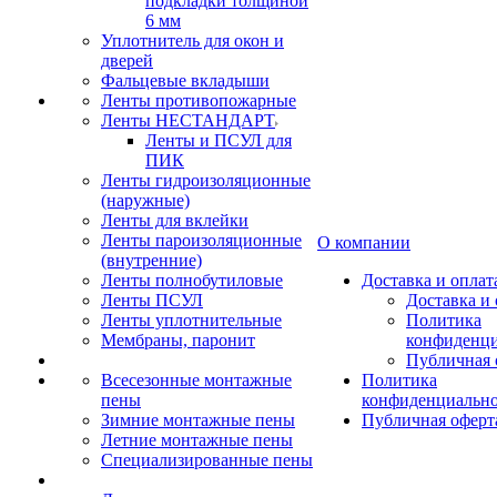
подкладки толщиной
6 мм
Уплотнитель для окон и
дверей
Фальцевые вкладыши
Ленты противопожарные
Ленты НЕСТАНДАРТ
Ленты и ПСУЛ для
ПИК
Ленты гидроизоляционные
(наружные)
Ленты для вклейки
Ленты пароизоляционные
О компании
(внутренние)
Ленты полнобутиловые
Доставка и оплат
Ленты ПСУЛ
Доставка и 
Ленты уплотнительные
Политика
Мембраны, паронит
конфиденци
Публичная 
Всесезонные монтажные
Политика
пены
конфиденциальн
Зимние монтажные пены
Публичная оферт
Летние монтажные пены
Специализированные пены