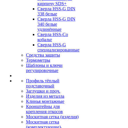
кирпичу SDS+
Сверла HSS-G DIN
338 белые
Сверла HSS-G DIN
340 белые
удлинённые
Сверла HSS-Co
кобальт
Сверла HSS-G
специализированные
Средства защиты
Термометры
Шаблоны и ключи
регулировочные
Профиль тёплый
подставочный
Заглушки и проч.
Изделия из металла
Клинья монтажные
Кронштейны для
крепления откосов
Москитная сетка (изделия)
Москитная сетка
(комплектующие)