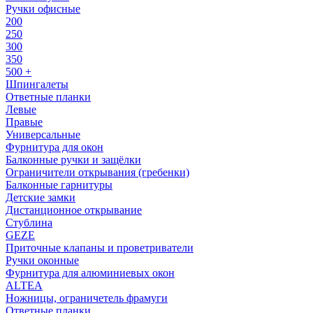
Ручки офисные
200
250
300
350
500 +
Шпингалеты
Ответные планки
Левые
Правые
Универсальные
Фурнитура для окон
Балконные ручки и защёлки
Ограничители открывания (гребенки)
Балконные гарнитуры
Детские замки
Дистанционное открывание
Стублина
GEZE
Приточные клапаны и проветриватели
Ручки оконные
Фурнитура для алюминиевых окон
ALTEA
Ножницы, ограничетель фрамуги
Ответные планки