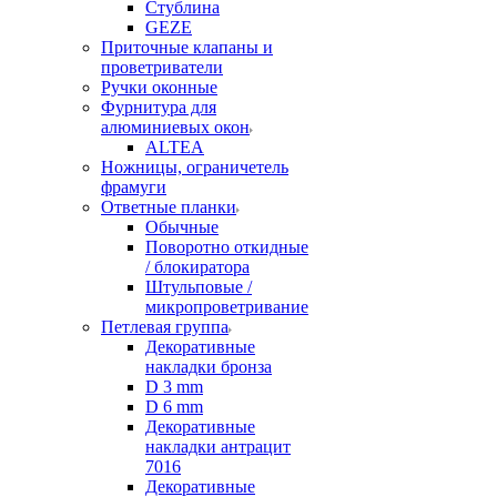
Стублина
GEZE
Приточные клапаны и
проветриватели
Ручки оконные
Фурнитура для
алюминиевых окон
ALTEA
Ножницы, ограничетель
фрамуги
Ответные планки
Обычные
Поворотно откидные
/ блокиратора
Штульповые /
микропроветривание
Петлевая группа
Декоративные
накладки бронза
D 3 mm
D 6 mm
Декоративные
накладки антрацит
7016
Декоративные