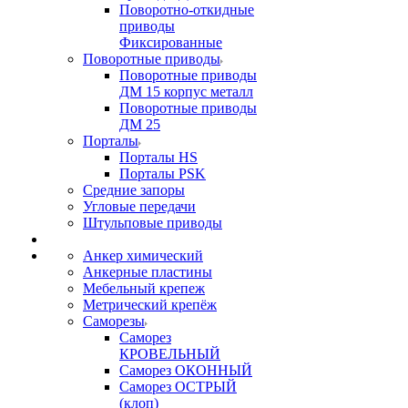
Поворотно-откидные
приводы
Фиксированные
Поворотные приводы
Поворотные приводы
ДМ 15 корпус металл
Поворотные приводы
ДМ 25
Порталы
Порталы HS
Порталы PSK
Средние запоры
Угловые передачи
Штульповые приводы
Анкер химический
Анкерные пластины
Мебельный крепеж
Метрический крепёж
Саморезы
Саморез
КРОВЕЛЬНЫЙ
Саморез ОКОННЫЙ
Саморез ОСТРЫЙ
(клоп)