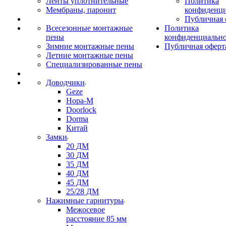
Ленты уплотнительные
Политика
Мембраны, паронит
конфиденци
Публичная 
Всесезонные монтажные
Политика
пены
конфиденциальн
Зимние монтажные пены
Публичная оферт
Летние монтажные пены
Специализированные пены
Доводчики
Geze
Нора-М
Doorlock
Dorma
Китай
Замки
20 ДМ
30 ДМ
35 ДМ
40 ДМ
45 ДМ
25/28 ДМ
Нажимные гарнитуры
Межосевое
расстояние 85 мм