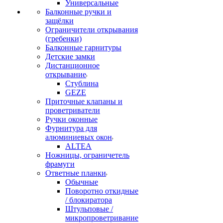
Универсальные
Балконные ручки и
защёлки
Ограничители открывания
(гребенки)
Балконные гарнитуры
Детские замки
Дистанционное
открывание
Стублина
GEZE
Приточные клапаны и
проветриватели
Ручки оконные
Фурнитура для
алюминиевых окон
ALTEA
Ножницы, ограничетель
фрамуги
Ответные планки
Обычные
Поворотно откидные
/ блокиратора
Штульповые /
микропроветривание