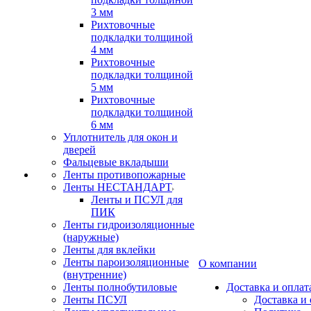
3 мм
Рихтовочные
подкладки толщиной
4 мм
Рихтовочные
подкладки толщиной
5 мм
Рихтовочные
подкладки толщиной
6 мм
Уплотнитель для окон и
дверей
Фальцевые вкладыши
Ленты противопожарные
Ленты НЕСТАНДАРТ
Ленты и ПСУЛ для
ПИК
Ленты гидроизоляционные
(наружные)
Ленты для вклейки
Ленты пароизоляционные
О компании
(внутренние)
Ленты полнобутиловые
Доставка и оплат
Ленты ПСУЛ
Доставка и 