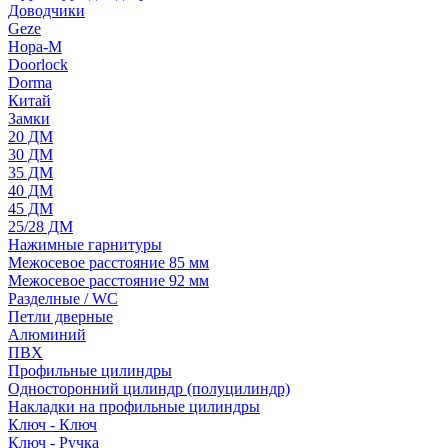
Доводчики
Geze
Нора-М
Doorlock
Dorma
Китай
Замки
20 ДМ
30 ДМ
35 ДМ
40 ДМ
45 ДМ
25/28 ДМ
Нажимные гарнитуры
Межосевое расстояние 85 мм
Межосевое расстояние 92 мм
Разделные / WC
Петли дверные
Алюминий
ПВХ
Профильные цилиндры
Односторонний цилиндр (полуцилиндр)
Накладки на профильные цилиндры
Ключ - Ключ
Ключ - Ручка