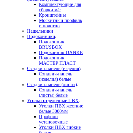
Комплектующие для
сборки м/с
Кронштейны
Москитный профиль
и полотно
Нащельники
Подоконники
Подоконник
BRUSBOX
Подоконник DANKE
Подоконник
МАСТЕР ПЛАСТ
Сэндвич-панель (изделия)
Сэндвич-панель
(изделия) белые
Сэндвич-панель (листы)
Сэндвич-панель
(листы) белые
Уголки отделочные ПВХ
Уголки ПВХ жесткие
белые 3000мм
Профили
установочные
Уголки ПВХ гибкие
белые