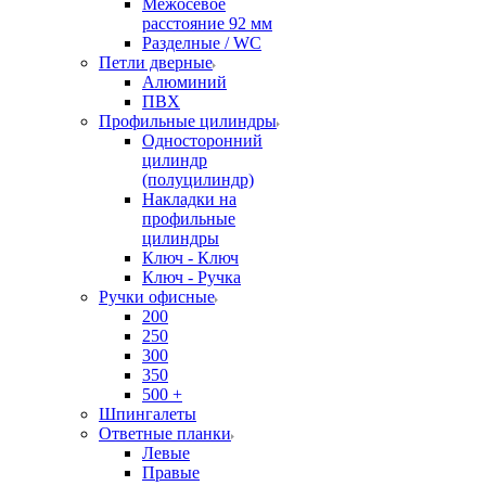
Межосевое
расстояние 92 мм
Разделные / WC
Петли дверные
Алюминий
ПВХ
Профильные цилиндры
Односторонний
цилиндр
(полуцилиндр)
Накладки на
профильные
цилиндры
Ключ - Ключ
Ключ - Ручка
Ручки офисные
200
250
300
350
500 +
Шпингалеты
Ответные планки
Левые
Правые