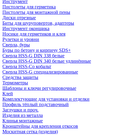
Инструмент
Пистолеты для герметика
Пистолеты для монтажной пены
Диски отрезные
Биты для шуруповертов, адаптеры
Инструмент оконщика
Носики для герметиков и клея
Рулетки и уровни
Сверла, буры
Буры по бетону и кирпичу SDS+
Сверла HSS-G DIN 338 белые
Сверла HSS-G DIN 340 белые удлинённые
Сверла HSS-Co кобальт
Сверла HSS-G специализированные
Средства защиты
Термометры
Шаблоны и ключи регулировочные
Клей
Комплектующие для установки и отделки
Профиль тёплый подставочный
Заглушки и проч.
Изделия из металла
Клинья монтажные
Кронштейны для крепления откосов
Москитная сетка (изделия)