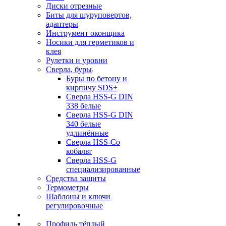
Диски отрезные
Биты для шуруповертов,
адаптеры
Инструмент оконщика
Носики для герметиков и
клея
Рулетки и уровни
Сверла, буры
Буры по бетону и
кирпичу SDS+
Сверла HSS-G DIN
338 белые
Сверла HSS-G DIN
340 белые
удлинённые
Сверла HSS-Co
кобальт
Сверла HSS-G
специализированные
Средства защиты
Термометры
Шаблоны и ключи
регулировочные
Профиль тёплый