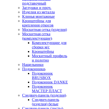
подставочный
Заглушки и проч.
Изделия из металла
Клинья монтажные
Кронштейны для
крепления откосов
Москитная сетка (изделия)
Москитная сетка
(комплектующие)
Комплектующие для
сборки м/с
Кронштейны
Москитный профиль
и полотно
Нащельники
Подоконники
Подоконник
BRUSBOX
Подоконник DANKE
Подоконник
МАСТЕР ПЛАСТ
Сэндвич-панель (изделия)
Сэндвич-панель
(изделия) белые
Сэндвич-панель (листы)