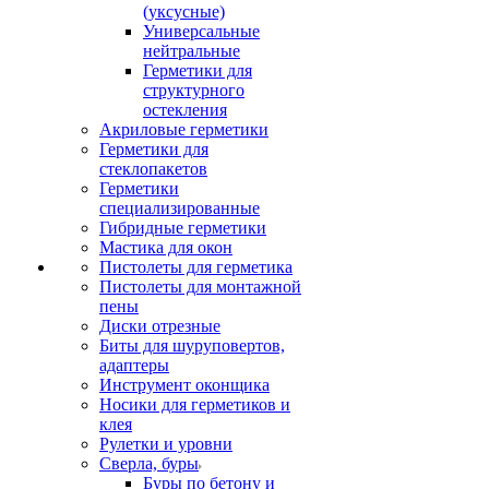
(уксусные)
Универсальные
нейтральные
Герметики для
структурного
остекления
Акриловые герметики
Герметики для
стеклопакетов
Герметики
специализированные
Гибридные герметики
Мастика для окон
Пистолеты для герметика
Пистолеты для монтажной
пены
Диски отрезные
Биты для шуруповертов,
адаптеры
Инструмент оконщика
Носики для герметиков и
клея
Рулетки и уровни
Сверла, буры
Буры по бетону и