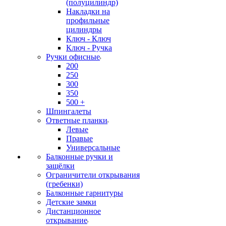
(полуцилиндр)
Накладки на
профильные
цилиндры
Ключ - Ключ
Ключ - Ручка
Ручки офисные
200
250
300
350
500 +
Шпингалеты
Ответные планки
Левые
Правые
Универсальные
Балконные ручки и
защёлки
Ограничители открывания
(гребенки)
Балконные гарнитуры
Детские замки
Дистанционное
открывание