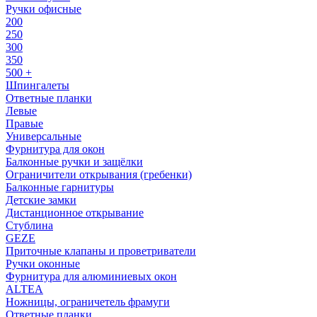
Ручки офисные
200
250
300
350
500 +
Шпингалеты
Ответные планки
Левые
Правые
Универсальные
Фурнитура для окон
Балконные ручки и защёлки
Ограничители открывания (гребенки)
Балконные гарнитуры
Детские замки
Дистанционное открывание
Стублина
GEZE
Приточные клапаны и проветриватели
Ручки оконные
Фурнитура для алюминиевых окон
ALTEA
Ножницы, ограничетель фрамуги
Ответные планки