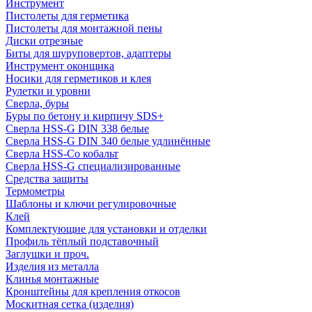
Инструмент
Пистолеты для герметика
Пистолеты для монтажной пены
Диски отрезные
Биты для шуруповертов, адаптеры
Инструмент оконщика
Носики для герметиков и клея
Рулетки и уровни
Сверла, буры
Буры по бетону и кирпичу SDS+
Сверла HSS-G DIN 338 белые
Сверла HSS-G DIN 340 белые удлинённые
Сверла HSS-Co кобальт
Сверла HSS-G специализированные
Средства защиты
Термометры
Шаблоны и ключи регулировочные
Клей
Комплектующие для установки и отделки
Профиль тёплый подставочный
Заглушки и проч.
Изделия из металла
Клинья монтажные
Кронштейны для крепления откосов
Москитная сетка (изделия)