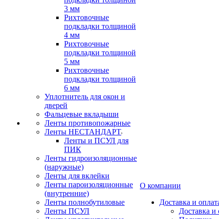
3 мм
Рихтовочные
подкладки толщиной
4 мм
Рихтовочные
подкладки толщиной
5 мм
Рихтовочные
подкладки толщиной
6 мм
Уплотнитель для окон и
дверей
Фальцевые вкладыши
Ленты противопожарные
Ленты НЕСТАНДАРТ
Ленты и ПСУЛ для
ПИК
Ленты гидроизоляционные
(наружные)
Ленты для вклейки
Ленты пароизоляционные
О компании
(внутренние)
Ленты полнобутиловые
Доставка и оплат
Ленты ПСУЛ
Доставка и 