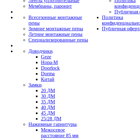
Ленты уплотнительные
Политика
Мембраны, паронит
конфиденци
Публичная 
Всесезонные монтажные
Политика
пены
конфиденциальн
Зимние монтажные пены
Публичная оферт
Летние монтажные пены
Специализированные пены
Доводчики
Geze
Нора-М
Doorlock
Dorma
Китай
Замки
20 ДМ
30 ДМ
35 ДМ
40 ДМ
45 ДМ
25/28 ДМ
Нажимные гарнитуры
Межосевое
расстояние 85 мм