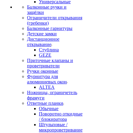
Универсальные
Балконные ручки и
защёлки
Ограничители открывания
(гребенки)
Балконные гарнитуры
Детские замки
Дистанционное
открывание
Стублина
GEZE
Приточные клапаны и
проветриватели
Ручки оконные
Фурнитура для
алюминиевых окон
ALTEA
Ножницы, ограничетель
фрамуги
Ответные планки
Обычные
Поворотно откидные
/ блокиратора
Штульповые /
микропроветривание