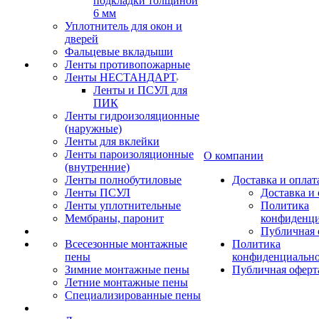
подкладки толщиной
6 мм
Уплотнитель для окон и
дверей
Фальцевые вкладыши
Ленты противопожарные
Ленты НЕСТАНДАРТ
Ленты и ПСУЛ для
ПИК
Ленты гидроизоляционные
(наружные)
Ленты для вклейки
Ленты пароизоляционные
О компании
(внутренние)
Ленты полнобутиловые
Доставка и оплат
Ленты ПСУЛ
Доставка и 
Ленты уплотнительные
Политика
Мембраны, паронит
конфиденци
Публичная 
Всесезонные монтажные
Политика
пены
конфиденциальн
Зимние монтажные пены
Публичная оферт
Летние монтажные пены
Специализированные пены