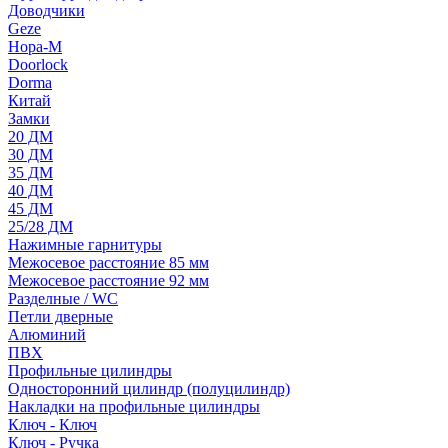
Доводчики
Geze
Нора-М
Doorlock
Dorma
Китай
Замки
20 ДМ
30 ДМ
35 ДМ
40 ДМ
45 ДМ
25/28 ДМ
Нажимные гарнитуры
Межосевое расстояние 85 мм
Межосевое расстояние 92 мм
Разделные / WC
Петли дверные
Алюминий
ПВХ
Профильные цилиндры
Односторонний цилиндр (полуцилиндр)
Накладки на профильные цилиндры
Ключ - Ключ
Ключ - Ручка