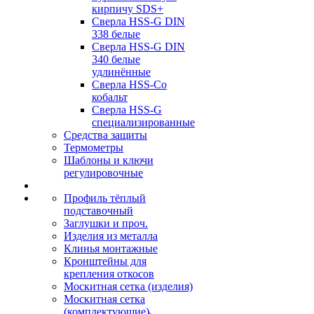
кирпичу SDS+
Сверла HSS-G DIN
338 белые
Сверла HSS-G DIN
340 белые
удлинённые
Сверла HSS-Co
кобальт
Сверла HSS-G
специализированные
Средства защиты
Термометры
Шаблоны и ключи
регулировочные
Профиль тёплый
подставочный
Заглушки и проч.
Изделия из металла
Клинья монтажные
Кронштейны для
крепления откосов
Москитная сетка (изделия)
Москитная сетка
(комплектующие)