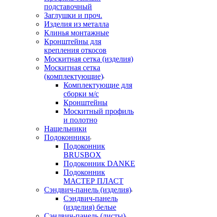
подставочный
Заглушки и проч.
Изделия из металла
Клинья монтажные
Кронштейны для
крепления откосов
Москитная сетка (изделия)
Москитная сетка
(комплектующие)
Комплектующие для
сборки м/с
Кронштейны
Москитный профиль
и полотно
Нащельники
Подоконники
Подоконник
BRUSBOX
Подоконник DANKE
Подоконник
МАСТЕР ПЛАСТ
Сэндвич-панель (изделия)
Сэндвич-панель
(изделия) белые
Сэндвич-панель (листы)