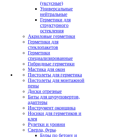
(уксусные)
Универсальные
нейтральные
Герметики для
структурного
остекления
Акриловые герметики
Герметики для
стеклопакетов
Герметики
специализированные
Гибридные герметики
Мастика для окон
Пистолеты для герметика
Пистолеты для монтажной
пены
Диски отрезные
Биты для шуруповертов,
адаптеры
Инструмент оконщика
Носики для герметиков и
клея
Рулетки и уровни
Сверла, буры
Буры по бетону и