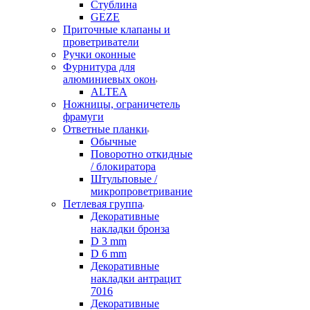
Стублина
GEZE
Приточные клапаны и
проветриватели
Ручки оконные
Фурнитура для
алюминиевых окон
ALTEA
Ножницы, ограничетель
фрамуги
Ответные планки
Обычные
Поворотно откидные
/ блокиратора
Штульповые /
микропроветривание
Петлевая группа
Декоративные
накладки бронза
D 3 mm
D 6 mm
Декоративные
накладки антрацит
7016
Декоративные