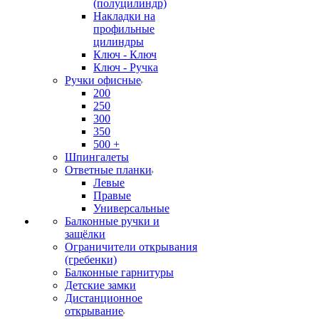
(полуцилиндр)
Накладки на
профильные
цилиндры
Ключ - Ключ
Ключ - Ручка
Ручки офисные
200
250
300
350
500 +
Шпингалеты
Ответные планки
Левые
Правые
Универсальные
Балконные ручки и
защёлки
Ограничители открывания
(гребенки)
Балконные гарнитуры
Детские замки
Дистанционное
открывание