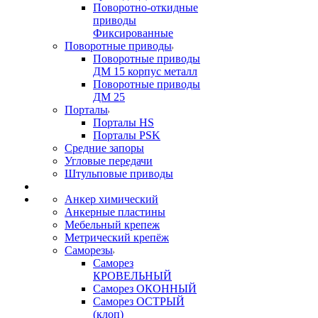
Поворотно-откидные
приводы
Фиксированные
Поворотные приводы
Поворотные приводы
ДМ 15 корпус металл
Поворотные приводы
ДМ 25
Порталы
Порталы HS
Порталы PSK
Средние запоры
Угловые передачи
Штульповые приводы
Анкер химический
Анкерные пластины
Мебельный крепеж
Метрический крепёж
Саморезы
Саморез
КРОВЕЛЬНЫЙ
Саморез ОКОННЫЙ
Саморез ОСТРЫЙ
(клоп)