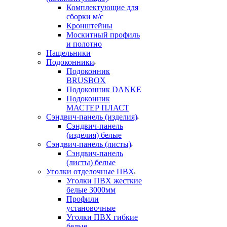
Комплектующие для
сборки м/с
Кронштейны
Москитный профиль
и полотно
Нащельники
Подоконники
Подоконник
BRUSBOX
Подоконник DANKE
Подоконник
МАСТЕР ПЛАСТ
Сэндвич-панель (изделия)
Сэндвич-панель
(изделия) белые
Сэндвич-панель (листы)
Сэндвич-панель
(листы) белые
Уголки отделочные ПВХ
Уголки ПВХ жесткие
белые 3000мм
Профили
установочные
Уголки ПВХ гибкие
белые