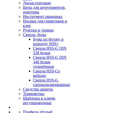
Диски отрезные
Биты для шуруповертов,
адаптеры
Инструмент оконщика
Носики для герметиков и
клея
Рулетки и уровни
Сверла, буры
Буры по бетону и
кирпичу SDS+
Сверла HSS-G DIN
338 белые
Сверла HSS-G DIN
340 белые
удлинённые
Сверла HSS-Co
кобальт
Сверла HSS-G
специализированные
Средства защиты
Термометры
Шаблоны и ключи
регулировочные
Профиль тёплый