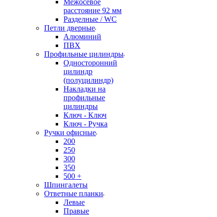
Межосевое
расстояние 92 мм
Разделные / WC
Петли дверные
Алюминий
ПВХ
Профильные цилиндры
Односторонний
цилиндр
(полуцилиндр)
Накладки на
профильные
цилиндры
Ключ - Ключ
Ключ - Ручка
Ручки офисные
200
250
300
350
500 +
Шпингалеты
Ответные планки
Левые
Правые