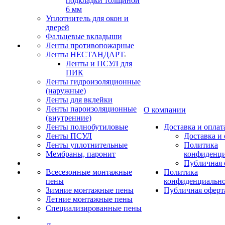
подкладки толщиной
6 мм
Уплотнитель для окон и
дверей
Фальцевые вкладыши
Ленты противопожарные
Ленты НЕСТАНДАРТ
Ленты и ПСУЛ для
ПИК
Ленты гидроизоляционные
(наружные)
Ленты для вклейки
Ленты пароизоляционные
О компании
(внутренние)
Ленты полнобутиловые
Доставка и оплат
Ленты ПСУЛ
Доставка и 
Ленты уплотнительные
Политика
Мембраны, паронит
конфиденци
Публичная 
Всесезонные монтажные
Политика
пены
конфиденциальн
Зимние монтажные пены
Публичная оферт
Летние монтажные пены
Специализированные пены