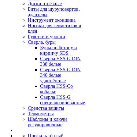
Диски отрезные
Биты для шуруповертов,
адаптеры
Инструмент оконщика
Носики для герметиков и
клея
Рулетки и уровни
Сверла, буры
Буры по бетону и
кирпичу SDS+
Сверла HSS-G DIN
338 белые
Сверла HSS-G DIN
340 белые
удлинённые
Сверла HSS-Co
кобальт
Сверла HSS-G
специализированные
Средства защиты
Термометры
Шаблоны и ключи
регулировочные
Профиль тёплый