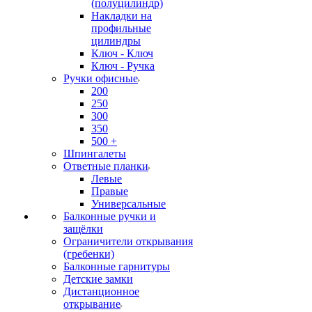
(полуцилиндр)
Накладки на
профильные
цилиндры
Ключ - Ключ
Ключ - Ручка
Ручки офисные
200
250
300
350
500 +
Шпингалеты
Ответные планки
Левые
Правые
Универсальные
Балконные ручки и
защёлки
Ограничители открывания
(гребенки)
Балконные гарнитуры
Детские замки
Дистанционное
открывание