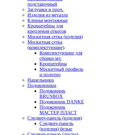
подставочный
Заглушки и проч.
Изделия из металла
Клинья монтажные
Кронштейны для
крепления откосов
Москитная сетка (изделия)
Москитная сетка
(комплектующие)
Комплектующие для
сборки м/с
Кронштейны
Москитный профиль
и полотно
Нащельники
Подоконники
Подоконник
BRUSBOX
Подоконник DANKE
Подоконник
МАСТЕР ПЛАСТ
Сэндвич-панель (изделия)
Сэндвич-панель
(изделия) белые
Сэндвич-панель (листы)