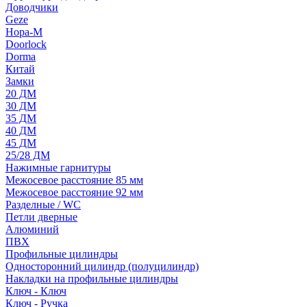
Доводчики
Geze
Нора-М
Doorlock
Dorma
Китай
Замки
20 ДМ
30 ДМ
35 ДМ
40 ДМ
45 ДМ
25/28 ДМ
Нажимные гарнитуры
Межосевое расстояние 85 мм
Межосевое расстояние 92 мм
Разделные / WC
Петли дверные
Алюминий
ПВХ
Профильные цилиндры
Односторонний цилиндр (полуцилиндр)
Накладки на профильные цилиндры
Ключ - Ключ
Ключ - Ручка