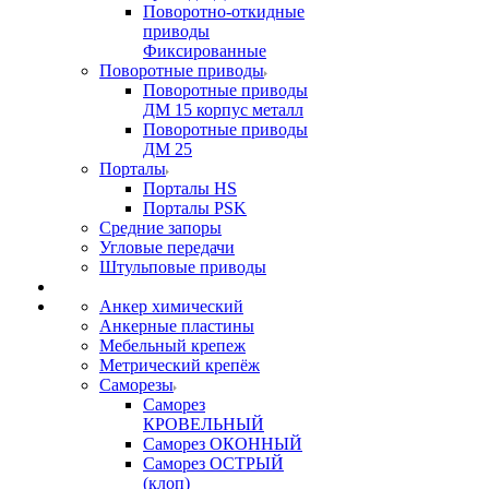
Поворотно-откидные
приводы
Фиксированные
Поворотные приводы
Поворотные приводы
ДМ 15 корпус металл
Поворотные приводы
ДМ 25
Порталы
Порталы HS
Порталы PSK
Средние запоры
Угловые передачи
Штульповые приводы
Анкер химический
Анкерные пластины
Мебельный крепеж
Метрический крепёж
Саморезы
Саморез
КРОВЕЛЬНЫЙ
Саморез ОКОННЫЙ
Саморез ОСТРЫЙ
(клоп)