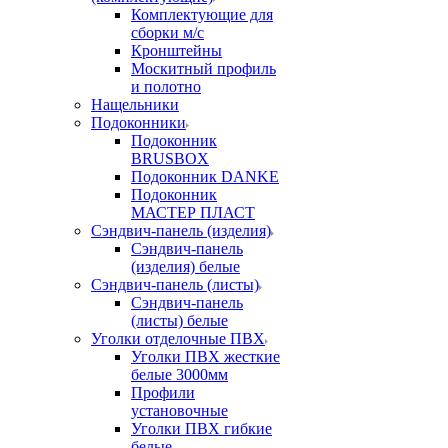
Комплектующие для
сборки м/с
Кронштейны
Москитный профиль
и полотно
Нащельники
Подоконники
Подоконник
BRUSBOX
Подоконник DANKE
Подоконник
МАСТЕР ПЛАСТ
Сэндвич-панель (изделия)
Сэндвич-панель
(изделия) белые
Сэндвич-панель (листы)
Сэндвич-панель
(листы) белые
Уголки отделочные ПВХ
Уголки ПВХ жесткие
белые 3000мм
Профили
установочные
Уголки ПВХ гибкие
белые