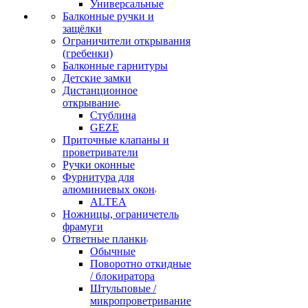
Универсальные
Балконные ручки и
защёлки
Ограничители открывания
(гребенки)
Балконные гарнитуры
Детские замки
Дистанционное
открывание
Стублина
GEZE
Приточные клапаны и
проветриватели
Ручки оконные
Фурнитура для
алюминиевых окон
ALTEA
Ножницы, ограничетель
фрамуги
Ответные планки
Обычные
Поворотно откидные
/ блокиратора
Штульповые /
микропроветривание