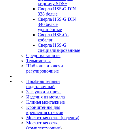
кирпичу SDS+
Сверла HSS-G DIN
338 белые
Сверла HSS-G DIN
340 белые
удлинённые
Сверла HSS-Co
кобальт
Сверла HSS-G
специализированные
Средства защиты
Термометры
Шаблоны и ключи
регулировочные
Профиль тёплый
подставочный
Заглушки и проч.
Изделия из металла
Клинья монтажные
Кронштейны для
крепления откосов
Москитная сетка (изделия)
Москитная сетка
(комплектующие)