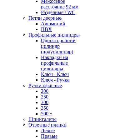
Межосевое
расстояние 92 мм
Разделные / WC
Петли дверные
Алюминий
ПВХ
Профильные цилиндры
Односторонний
цилиндр
(полуцилиндр)
Накладки на
профильные
цилиндры
Ключ - Ключ
Ключ - Ручка
Ручки офисные
200
250
300
350
500 +
Шпингалеты
Ответные планки
Левые
Правые