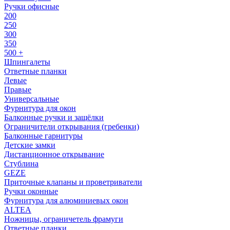
Ручки офисные
200
250
300
350
500 +
Шпингалеты
Ответные планки
Левые
Правые
Универсальные
Фурнитура для окон
Балконные ручки и защёлки
Ограничители открывания (гребенки)
Балконные гарнитуры
Детские замки
Дистанционное открывание
Стублина
GEZE
Приточные клапаны и проветриватели
Ручки оконные
Фурнитура для алюминиевых окон
ALTEA
Ножницы, ограничетель фрамуги
Ответные планки