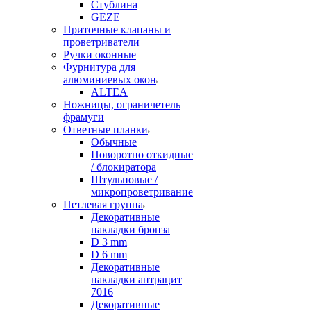
Стублина
GEZE
Приточные клапаны и
проветриватели
Ручки оконные
Фурнитура для
алюминиевых окон
ALTEA
Ножницы, ограничетель
фрамуги
Ответные планки
Обычные
Поворотно откидные
/ блокиратора
Штульповые /
микропроветривание
Петлевая группа
Декоративные
накладки бронза
D 3 mm
D 6 mm
Декоративные
накладки антрацит
7016
Декоративные