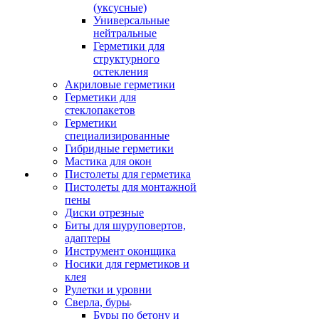
(уксусные)
Универсальные
нейтральные
Герметики для
структурного
остекления
Акриловые герметики
Герметики для
стеклопакетов
Герметики
специализированные
Гибридные герметики
Мастика для окон
Пистолеты для герметика
Пистолеты для монтажной
пены
Диски отрезные
Биты для шуруповертов,
адаптеры
Инструмент оконщика
Носики для герметиков и
клея
Рулетки и уровни
Сверла, буры
Буры по бетону и