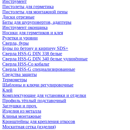
Инструмент
Пистолеты для герметика
Пистолеты для монтажной пены
Диски отрезные
Биты для шуруповертов, адаптеры
Инструмент оконщика
Носики для герметиков и клея
Рулетки и уровни
Сверла, буры
Буры по бетону и кирпичу SDS+
Сверла HSS-G DIN 338 белые
Сверла HSS-G DIN 340 белые удлинённые
Сверла HSS-Co кобальт
Сверла HSS-G специализированные
Средства защиты
Термометры
Шаблоны и ключи регулировочные
Клей
Комплектующие для установки и отделки
Профиль тёплый подставочный
Заглушки и проч.
Изделия из металла
Клинья монтажные
Кронштейны для крепления откосов
Москитная сетка (изделия)