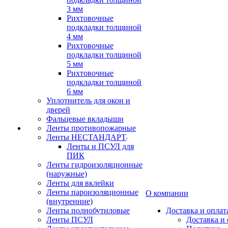
3 мм
Рихтовочные
подкладки толщиной
4 мм
Рихтовочные
подкладки толщиной
5 мм
Рихтовочные
подкладки толщиной
6 мм
Уплотнитель для окон и
дверей
Фальцевые вкладыши
Ленты противопожарные
Ленты НЕСТАНДАРТ
Ленты и ПСУЛ для
ПИК
Ленты гидроизоляционные
(наружные)
Ленты для вклейки
Ленты пароизоляционные
О компании
(внутренние)
Ленты полнобутиловые
Доставка и оплат
Ленты ПСУЛ
Доставка и 