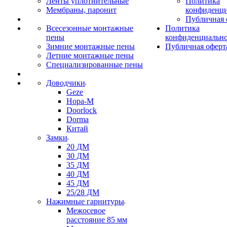
Ленты уплотнительные
Политика
Мембраны, паронит
конфиденци
Публичная 
Всесезонные монтажные
Политика
пены
конфиденциальн
Зимние монтажные пены
Публичная оферт
Летние монтажные пены
Специализированные пены
Доводчики
Geze
Нора-М
Doorlock
Dorma
Китай
Замки
20 ДМ
30 ДМ
35 ДМ
40 ДМ
45 ДМ
25/28 ДМ
Нажимные гарнитуры
Межосевое
расстояние 85 мм