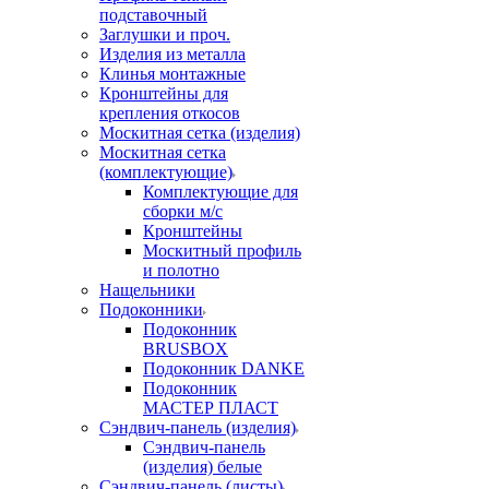
подставочный
Заглушки и проч.
Изделия из металла
Клинья монтажные
Кронштейны для
крепления откосов
Москитная сетка (изделия)
Москитная сетка
(комплектующие)
Комплектующие для
сборки м/с
Кронштейны
Москитный профиль
и полотно
Нащельники
Подоконники
Подоконник
BRUSBOX
Подоконник DANKE
Подоконник
МАСТЕР ПЛАСТ
Сэндвич-панель (изделия)
Сэндвич-панель
(изделия) белые
Сэндвич-панель (листы)