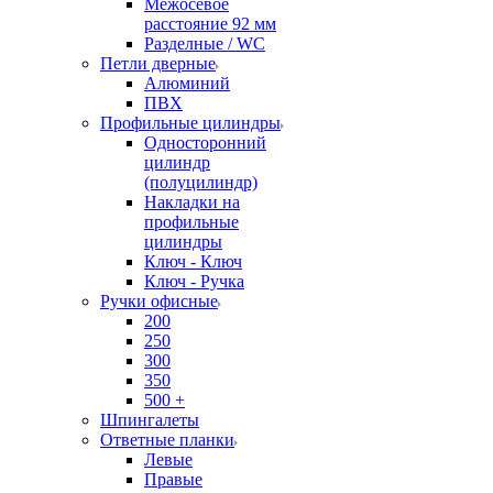
Межосевое
расстояние 92 мм
Разделные / WC
Петли дверные
Алюминий
ПВХ
Профильные цилиндры
Односторонний
цилиндр
(полуцилиндр)
Накладки на
профильные
цилиндры
Ключ - Ключ
Ключ - Ручка
Ручки офисные
200
250
300
350
500 +
Шпингалеты
Ответные планки
Левые
Правые