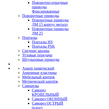
Поворотно-откидные
приводы
Фиксированные
Поворотные приводы
Поворотные приводы
ДМ 15 корпус металл
Поворотные приводы
ДМ 25
Порталы
Порталы HS
Порталы PSK
Средние запоры
Угловые передачи
Штульповые приводы
Анкер химический
Анкерные пластины
Мебельный крепеж
Метрический крепёж
Саморезы
Саморез
КРОВЕЛЬНЫЙ
Саморез ОКОННЫЙ
Саморез ОСТРЫЙ
(клоп)