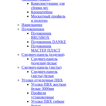
Комплектующие для
сборки м/с
Кронштейны
Москитный профиль
и полотно
Нащельники
Подоконники
Подоконник
BRUSBOX
Подоконник DANKE
Подоконник
МАСТЕР ПЛАСТ
Сэндвич-панель (изделия)
Сэндвич-панель
(изделия) белые
Сэндвич-панель (листы)
Сэндвич-панель
(листы) белые
Уголки отделочные ПВХ
Уголки ПВХ жесткие
белые 3000мм
Профили
установочные
Уголки ПВХ гибкие
белые