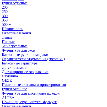
Ручки офисные
200
250
300
350
500 +
Шпингалеты
Ответные планки
Левые
Правые
Универсальные
Фурнитура для окон
Балконные ручки и защёлки
Ограничители открывания (гребенки)
Балконные гарнитуры
Детские замки
Дистанционное открывание
Стублина
GEZE
Приточные клапаны и проветриватели
Ручки оконные
Фурнитура для алюминиевых окон
ALTEA
Ножницы, ограничетель фрамуги
Ответные планки