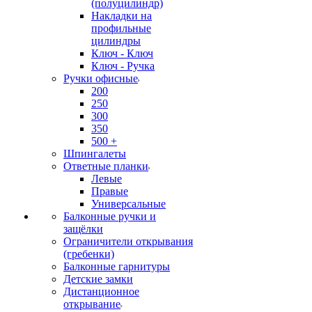
(полуцилиндр)
Накладки на
профильные
цилиндры
Ключ - Ключ
Ключ - Ручка
Ручки офисные
200
250
300
350
500 +
Шпингалеты
Ответные планки
Левые
Правые
Универсальные
Балконные ручки и
защёлки
Ограничители открывания
(гребенки)
Балконные гарнитуры
Детские замки
Дистанционное
открывание