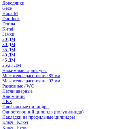
Доводчики
Geze
Нора-М
Doorlock
Dorma
Китай
Замки
20 ДМ
30 ДМ
35 ДМ
40 ДМ
45 ДМ
25/28 ДМ
Нажимные гарнитуры
Межосевое расстояние 85 мм
Межосевое расстояние 92 мм
Разделные / WC
Петли дверные
Алюминий
ПВХ
Профильные цилиндры
Односторонний цилиндр (полуцилиндр)
Накладки на профильные цилиндры
Ключ - Ключ
Ключ - Ручка