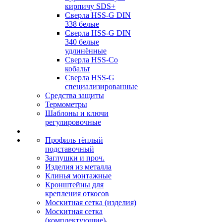
кирпичу SDS+
Сверла HSS-G DIN
338 белые
Сверла HSS-G DIN
340 белые
удлинённые
Сверла HSS-Co
кобальт
Сверла HSS-G
специализированные
Средства защиты
Термометры
Шаблоны и ключи
регулировочные
Профиль тёплый
подставочный
Заглушки и проч.
Изделия из металла
Клинья монтажные
Кронштейны для
крепления откосов
Москитная сетка (изделия)
Москитная сетка
(комплектующие)