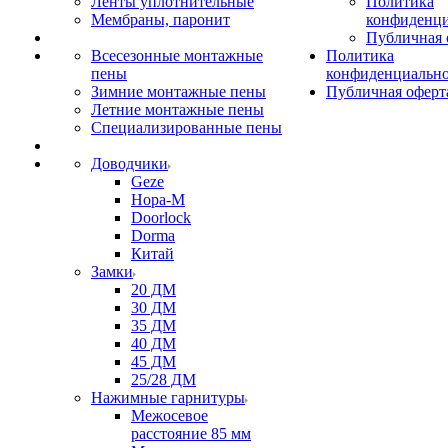
Ленты уплотнительные
Политика
Мембраны, паронит
конфиденци
Публичная 
Всесезонные монтажные
Политика
пены
конфиденциальн
Зимние монтажные пены
Публичная оферт
Летние монтажные пены
Специализированные пены
Доводчики
Geze
Нора-М
Doorlock
Dorma
Китай
Замки
20 ДМ
30 ДМ
35 ДМ
40 ДМ
45 ДМ
25/28 ДМ
Нажимные гарнитуры
Межосевое
расстояние 85 мм