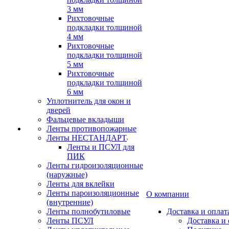
3 мм
Рихтовочные
подкладки толщиной
4 мм
Рихтовочные
подкладки толщиной
5 мм
Рихтовочные
подкладки толщиной
6 мм
Уплотнитель для окон и
дверей
Фальцевые вкладыши
Ленты противопожарные
Ленты НЕСТАНДАРТ
Ленты и ПСУЛ для
ПИК
Ленты гидроизоляционные
(наружные)
Ленты для вклейки
Ленты пароизоляционные
О компании
(внутренние)
Ленты полнобутиловые
Доставка и оплат
Ленты ПСУЛ
Доставка и 