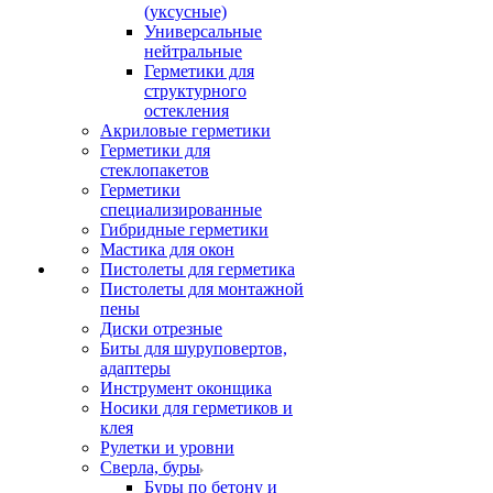
(уксусные)
Универсальные
нейтральные
Герметики для
структурного
остекления
Акриловые герметики
Герметики для
стеклопакетов
Герметики
специализированные
Гибридные герметики
Мастика для окон
Пистолеты для герметика
Пистолеты для монтажной
пены
Диски отрезные
Биты для шуруповертов,
адаптеры
Инструмент оконщика
Носики для герметиков и
клея
Рулетки и уровни
Сверла, буры
Буры по бетону и