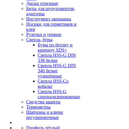
Диски отрезные
Биты для шуруповертов,
адаптеры
Инструмент оконщика
Носики для герметиков и
клея
Рулетки и уровни
Сверла, буры
Буры по бетону и
кирпичу SDS+
Сверла HSS-G DIN
338 белые
Сверла HSS-G DIN
340 белые
удлинённые
Сверла HSS-Co
кобальт
Сверла HSS-G
специализированные
Средства защиты
Термометры
Шаблоны и ключи
регулировочные
Профиль тёплый