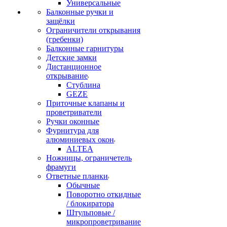
Универсальные
Балконные ручки и
защёлки
Ограничители открывания
(гребенки)
Балконные гарнитуры
Детские замки
Дистанционное
открывание
Стублина
GEZE
Приточные клапаны и
проветриватели
Ручки оконные
Фурнитура для
алюминиевых окон
ALTEA
Ножницы, ограничетель
фрамуги
Ответные планки
Обычные
Поворотно откидные
/ блокиратора
Штульповые /
микропроветривание