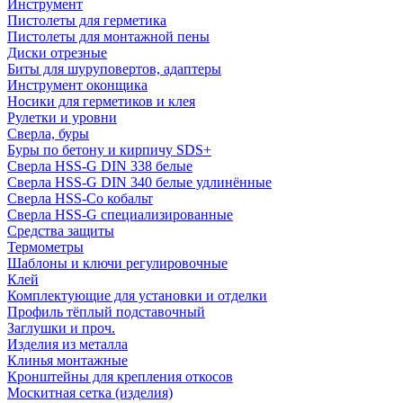
Инструмент
Пистолеты для герметика
Пистолеты для монтажной пены
Диски отрезные
Биты для шуруповертов, адаптеры
Инструмент оконщика
Носики для герметиков и клея
Рулетки и уровни
Сверла, буры
Буры по бетону и кирпичу SDS+
Сверла HSS-G DIN 338 белые
Сверла HSS-G DIN 340 белые удлинённые
Сверла HSS-Co кобальт
Сверла HSS-G специализированные
Средства защиты
Термометры
Шаблоны и ключи регулировочные
Клей
Комплектующие для установки и отделки
Профиль тёплый подставочный
Заглушки и проч.
Изделия из металла
Клинья монтажные
Кронштейны для крепления откосов
Москитная сетка (изделия)