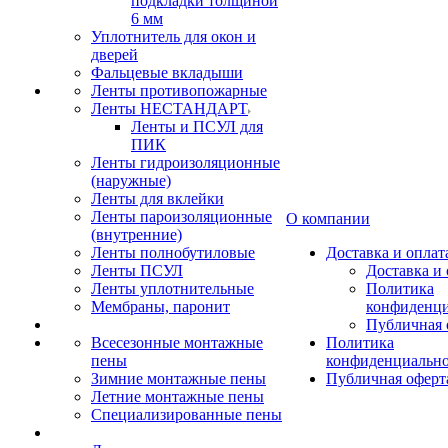
подкладки толщиной
6 мм
Уплотнитель для окон и
дверей
Фальцевые вкладыши
Ленты противопожарные
Ленты НЕСТАНДАРТ
Ленты и ПСУЛ для
ПИК
Ленты гидроизоляционные
(наружные)
Ленты для вклейки
Ленты пароизоляционные
О компании
(внутренние)
Ленты полнобутиловые
Доставка и оплат
Ленты ПСУЛ
Доставка и 
Ленты уплотнительные
Политика
Мембраны, паронит
конфиденци
Публичная 
Всесезонные монтажные
Политика
пены
конфиденциальн
Зимние монтажные пены
Публичная оферт
Летние монтажные пены
Специализированные пены