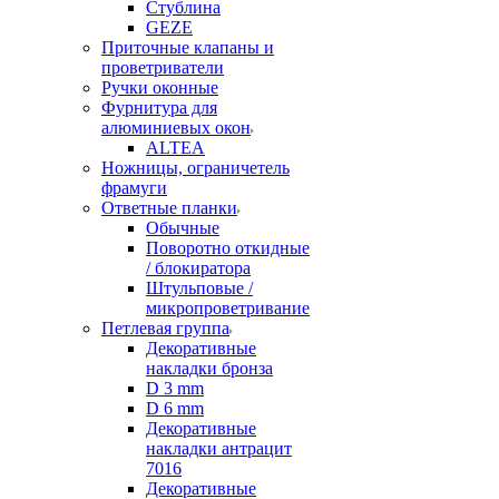
Стублина
GEZE
Приточные клапаны и
проветриватели
Ручки оконные
Фурнитура для
алюминиевых окон
ALTEA
Ножницы, ограничетель
фрамуги
Ответные планки
Обычные
Поворотно откидные
/ блокиратора
Штульповые /
микропроветривание
Петлевая группа
Декоративные
накладки бронза
D 3 mm
D 6 mm
Декоративные
накладки антрацит
7016
Декоративные