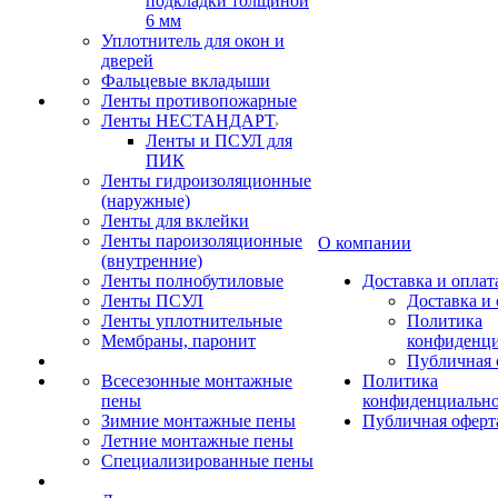
подкладки толщиной
6 мм
Уплотнитель для окон и
дверей
Фальцевые вкладыши
Ленты противопожарные
Ленты НЕСТАНДАРТ
Ленты и ПСУЛ для
ПИК
Ленты гидроизоляционные
(наружные)
Ленты для вклейки
Ленты пароизоляционные
О компании
(внутренние)
Ленты полнобутиловые
Доставка и оплат
Ленты ПСУЛ
Доставка и 
Ленты уплотнительные
Политика
Мембраны, паронит
конфиденци
Публичная 
Всесезонные монтажные
Политика
пены
конфиденциальн
Зимние монтажные пены
Публичная оферт
Летние монтажные пены
Специализированные пены