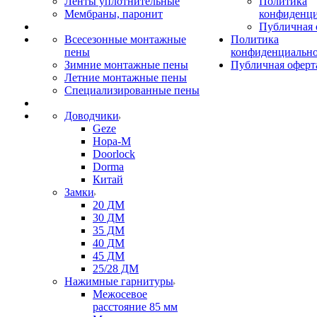
Ленты уплотнительные
Политика
Мембраны, паронит
конфиденци
Публичная 
Всесезонные монтажные
Политика
пены
конфиденциальн
Зимние монтажные пены
Публичная оферт
Летние монтажные пены
Специализированные пены
Доводчики
Geze
Нора-М
Doorlock
Dorma
Китай
Замки
20 ДМ
30 ДМ
35 ДМ
40 ДМ
45 ДМ
25/28 ДМ
Нажимные гарнитуры
Межосевое
расстояние 85 мм