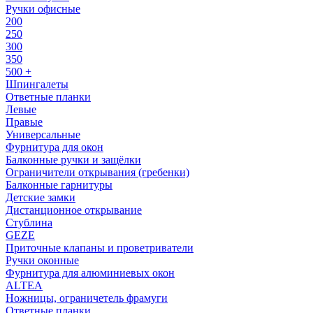
Ручки офисные
200
250
300
350
500 +
Шпингалеты
Ответные планки
Левые
Правые
Универсальные
Фурнитура для окон
Балконные ручки и защёлки
Ограничители открывания (гребенки)
Балконные гарнитуры
Детские замки
Дистанционное открывание
Стублина
GEZE
Приточные клапаны и проветриватели
Ручки оконные
Фурнитура для алюминиевых окон
ALTEA
Ножницы, ограничетель фрамуги
Ответные планки