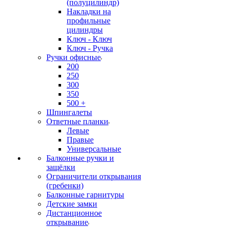
(полуцилиндр)
Накладки на
профильные
цилиндры
Ключ - Ключ
Ключ - Ручка
Ручки офисные
200
250
300
350
500 +
Шпингалеты
Ответные планки
Левые
Правые
Универсальные
Балконные ручки и
защёлки
Ограничители открывания
(гребенки)
Балконные гарнитуры
Детские замки
Дистанционное
открывание