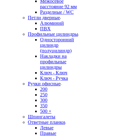
Межосевое
расстояние 92 мм
Разделные / WC
Петли дверные
Алюминий
ПВХ
Профильные цилиндры
Односторонний
цилиндр
(полуцилиндр)
Накладки на
профильные
цилиндры
Ключ - Ключ
Ключ - Ручка
Ручки офисные
200
250
300
350
500 +
Шпингалеты
Ответные планки
Левые
Правые