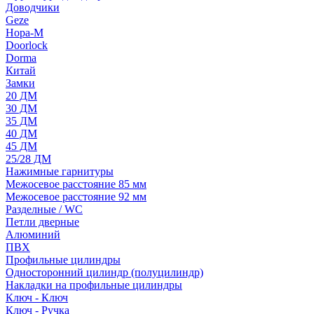
Доводчики
Geze
Нора-М
Doorlock
Dorma
Китай
Замки
20 ДМ
30 ДМ
35 ДМ
40 ДМ
45 ДМ
25/28 ДМ
Нажимные гарнитуры
Межосевое расстояние 85 мм
Межосевое расстояние 92 мм
Разделные / WC
Петли дверные
Алюминий
ПВХ
Профильные цилиндры
Односторонний цилиндр (полуцилиндр)
Накладки на профильные цилиндры
Ключ - Ключ
Ключ - Ручка