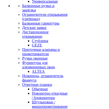
Универсальные
Балконные ручки и
защёлки
Ограничители открывания
(гребенки)
Балконные гарнитуры
Детские замки
Дистанционное
открывание
Стублина
GEZE
Приточные клапаны и
проветриватели
Ручки оконные
Фурнитура для
алюминиевых окон
ALTEA
Ножницы, ограничетель
фрамуги
Ответные планки
Обычные
Поворотно откидные
/ блокиратора
Штульповые /
микропроветривание