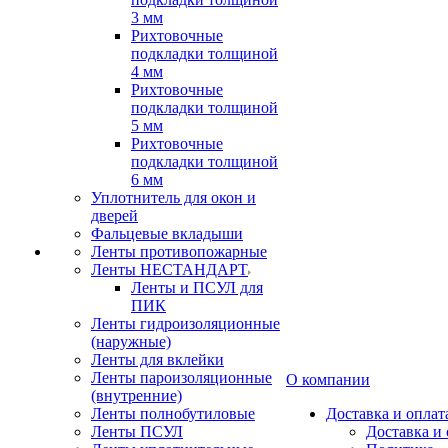
3 мм
Рихтовочные
подкладки толщиной
4 мм
Рихтовочные
подкладки толщиной
5 мм
Рихтовочные
подкладки толщиной
6 мм
Уплотнитель для окон и
дверей
Фальцевые вкладыши
Ленты противопожарные
Ленты НЕСТАНДАРТ
Ленты и ПСУЛ для
ПИК
Ленты гидроизоляционные
(наружные)
Ленты для вклейки
Ленты пароизоляционные
О компании
(внутренние)
Ленты полнобутиловые
Доставка и оплат
Ленты ПСУЛ
Доставка и 