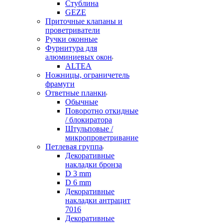
Стублина
GEZE
Приточные клапаны и
проветриватели
Ручки оконные
Фурнитура для
алюминиевых окон
ALTEA
Ножницы, ограничетель
фрамуги
Ответные планки
Обычные
Поворотно откидные
/ блокиратора
Штульповые /
микропроветривание
Петлевая группа
Декоративные
накладки бронза
D 3 mm
D 6 mm
Декоративные
накладки антрацит
7016
Декоративные