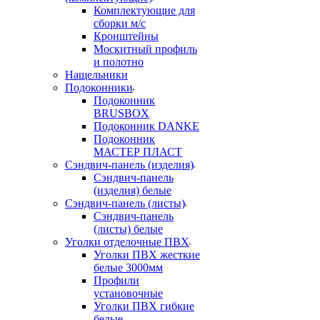
Комплектующие для
сборки м/с
Кронштейны
Москитный профиль
и полотно
Нащельники
Подоконники
Подоконник
BRUSBOX
Подоконник DANKE
Подоконник
МАСТЕР ПЛАСТ
Сэндвич-панель (изделия)
Сэндвич-панель
(изделия) белые
Сэндвич-панель (листы)
Сэндвич-панель
(листы) белые
Уголки отделочные ПВХ
Уголки ПВХ жесткие
белые 3000мм
Профили
установочные
Уголки ПВХ гибкие
белые