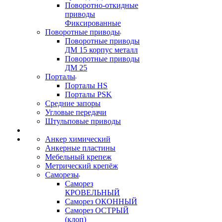
Поворотно-откидные
приводы
Фиксированные
Поворотные приводы
Поворотные приводы
ДМ 15 корпус металл
Поворотные приводы
ДМ 25
Порталы
Порталы HS
Порталы PSK
Средние запоры
Угловые передачи
Штульповые приводы
Анкер химический
Анкерные пластины
Мебельный крепеж
Метрический крепёж
Саморезы
Саморез
КРОВЕЛЬНЫЙ
Саморез ОКОННЫЙ
Саморез ОСТРЫЙ
(клоп)