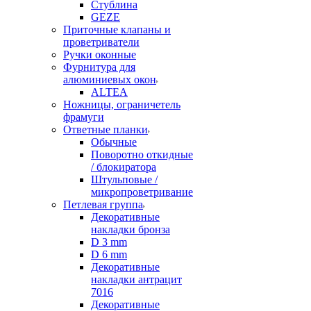
Стублина
GEZE
Приточные клапаны и
проветриватели
Ручки оконные
Фурнитура для
алюминиевых окон
ALTEA
Ножницы, ограничетель
фрамуги
Ответные планки
Обычные
Поворотно откидные
/ блокиратора
Штульповые /
микропроветривание
Петлевая группа
Декоративные
накладки бронза
D 3 mm
D 6 mm
Декоративные
накладки антрацит
7016
Декоративные