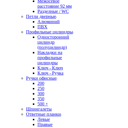
Межосевое
расстояние 92 мм
Разделные / WC
Петли дверные
Алюминий
ПВХ
Профильные цилиндры
Односторонний
цилиндр
(полуцилиндр)
Накладки на
профильные
цилиндры
Ключ - Ключ
Ключ - Ручка
Ручки офисные
200
250
300
350
500 +
Шпингалеты
Ответные планки
Левые
Правые