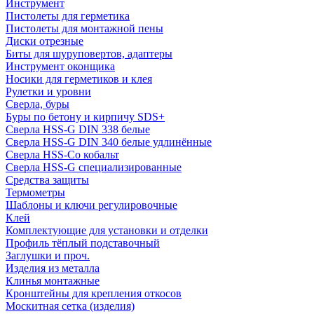
Инструмент
Пистолеты для герметика
Пистолеты для монтажной пены
Диски отрезные
Биты для шуруповертов, адаптеры
Инструмент оконщика
Носики для герметиков и клея
Рулетки и уровни
Сверла, буры
Буры по бетону и кирпичу SDS+
Сверла HSS-G DIN 338 белые
Сверла HSS-G DIN 340 белые удлинённые
Сверла HSS-Co кобальт
Сверла HSS-G специализированные
Средства защиты
Термометры
Шаблоны и ключи регулировочные
Клей
Комплектующие для установки и отделки
Профиль тёплый подставочный
Заглушки и проч.
Изделия из металла
Клинья монтажные
Кронштейны для крепления откосов
Москитная сетка (изделия)