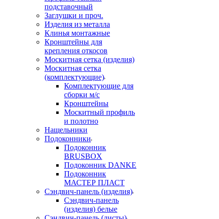
подставочный
Заглушки и проч.
Изделия из металла
Клинья монтажные
Кронштейны для
крепления откосов
Москитная сетка (изделия)
Москитная сетка
(комплектующие)
Комплектующие для
сборки м/с
Кронштейны
Москитный профиль
и полотно
Нащельники
Подоконники
Подоконник
BRUSBOX
Подоконник DANKE
Подоконник
МАСТЕР ПЛАСТ
Сэндвич-панель (изделия)
Сэндвич-панель
(изделия) белые
Сэндвич-панель (листы)