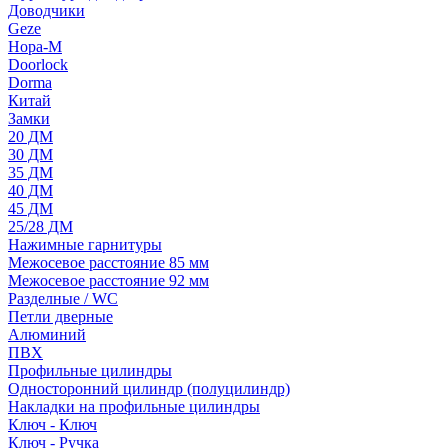
Доводчики
Geze
Нора-М
Doorlock
Dorma
Китай
Замки
20 ДМ
30 ДМ
35 ДМ
40 ДМ
45 ДМ
25/28 ДМ
Нажимные гарнитуры
Межосевое расстояние 85 мм
Межосевое расстояние 92 мм
Разделные / WC
Петли дверные
Алюминий
ПВХ
Профильные цилиндры
Односторонний цилиндр (полуцилиндр)
Накладки на профильные цилиндры
Ключ - Ключ
Ключ - Ручка