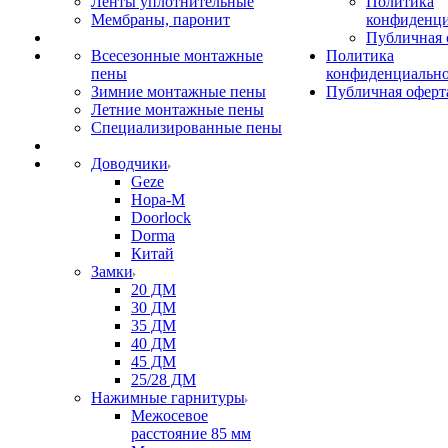
Ленты уплотнительные
Политика
Мембраны, паронит
конфиденци
Публичная 
Всесезонные монтажные
Политика
пены
конфиденциальн
Зимние монтажные пены
Публичная оферт
Летние монтажные пены
Специализированные пены
Доводчики
Geze
Нора-М
Doorlock
Dorma
Китай
Замки
20 ДМ
30 ДМ
35 ДМ
40 ДМ
45 ДМ
25/28 ДМ
Нажимные гарнитуры
Межосевое
расстояние 85 мм