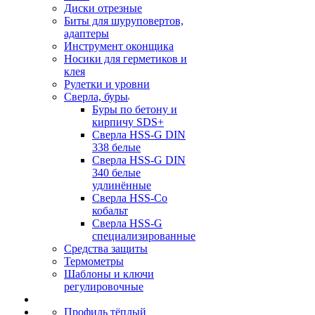
Диски отрезные
Биты для шуруповертов,
адаптеры
Инструмент оконщика
Носики для герметиков и
клея
Рулетки и уровни
Сверла, буры
Буры по бетону и
кирпичу SDS+
Сверла HSS-G DIN
338 белые
Сверла HSS-G DIN
340 белые
удлинённые
Сверла HSS-Co
кобальт
Сверла HSS-G
специализированные
Средства защиты
Термометры
Шаблоны и ключи
регулировочные
Профиль тёплый