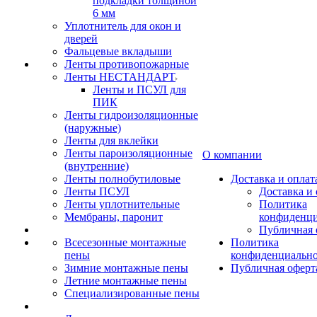
подкладки толщиной
6 мм
Уплотнитель для окон и
дверей
Фальцевые вкладыши
Ленты противопожарные
Ленты НЕСТАНДАРТ
Ленты и ПСУЛ для
ПИК
Ленты гидроизоляционные
(наружные)
Ленты для вклейки
Ленты пароизоляционные
О компании
(внутренние)
Ленты полнобутиловые
Доставка и оплат
Ленты ПСУЛ
Доставка и 
Ленты уплотнительные
Политика
Мембраны, паронит
конфиденци
Публичная 
Всесезонные монтажные
Политика
пены
конфиденциальн
Зимние монтажные пены
Публичная оферт
Летние монтажные пены
Специализированные пены