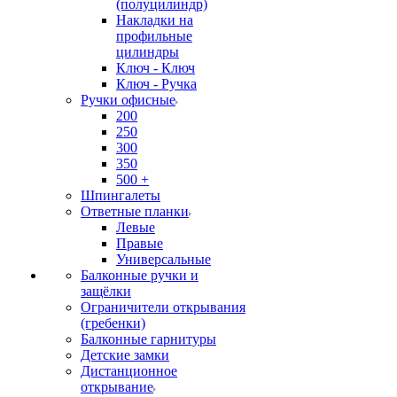
(полуцилиндр)
Накладки на
профильные
цилиндры
Ключ - Ключ
Ключ - Ручка
Ручки офисные
200
250
300
350
500 +
Шпингалеты
Ответные планки
Левые
Правые
Универсальные
Балконные ручки и
защёлки
Ограничители открывания
(гребенки)
Балконные гарнитуры
Детские замки
Дистанционное
открывание