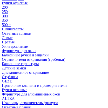
Ручки офисные
200
250
300
350
500 +
Шпингалеты
Ответные планки
Левые
Правые
Универсальные
Фурнитура для окон
Балконные ручки и защёлки
Ограничители открывания (гребенки)
Балконные гарнитуры
Детские замки
Дистанционное открывание
Стублина
GEZE
Приточные клапаны и проветриватели
Ручки оконные
Фурнитура для алюминиевых окон
ALTEA
Ножницы, ограничетель фрамуги
Ответные планки