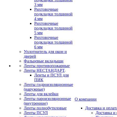
3 мм
Рихтовочные
подкладки толщиной
4 мм
Рихтовочные
подкладки толщиной
5 мм
Рихтовочные
подкладки толщиной
6 мм
Уплотнитель для окон и
дверей
Фальцевые вкладыши
Ленты противопожарные
Ленты НЕСТАНДАРТ
Ленты и ПСУЛ для
ПИК
Ленты гидроизоляционные
(наружные)
Ленты для вклейки
Ленты пароизоляционные
О компании
(внутренние)
Ленты полнобутиловые
Доставка и оплат
Ленты ПСУЛ
Доставка и 