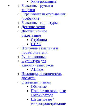
Универсальные
Балконные ручки и
защёлки
Ограничители открывания
(гребенки)
Балконные гарнитуры
Детские замки
Дистанционное
открывание
Стублина
GEZE
Приточные клапаны и
проветриватели
Ручки оконные
Фурнитура для
алюминиевых окон
ALTEA
Ножницы, ограничетель
фрамуги
Ответные планки
Обычные
Поворотно откидные
/ блокиратора
Штульповые /
микропроветривание