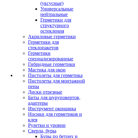
(уксусные)
Универсальные
нейтральные
Герметики для
структурного
остекления
Акриловые герметики
Герметики для
стеклопакетов
Герметики
специализированные
Гибридные герметики
Мастика для окон
Пистолеты для герметика
Пистолеты для монтажной
пены
Диски отрезные
Биты для шуруповертов,
адаптеры
Инструмент оконщика
Носики для герметиков и
клея
Рулетки и уровни
Сверла, буры
Буры по бетону и