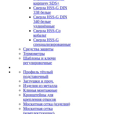
кирпичу SDS+
Сверла HSS-G DIN
338 белые
Сверла HSS-G DIN
340 белые
удлинённые
Сверла HSS-Co
кобальт
Сверла HSS-G
специализированные
Средства защиты
Термометры
Шаблоны и ключи
регулировочные
Профиль тёплый
подставочный
Заглушки и проч.
Изделия из металла
Клинья монтажные
Кронштейны для
крепления откосов
Москитная сетка (изделия)
Москитная сетка
(комплектующие)