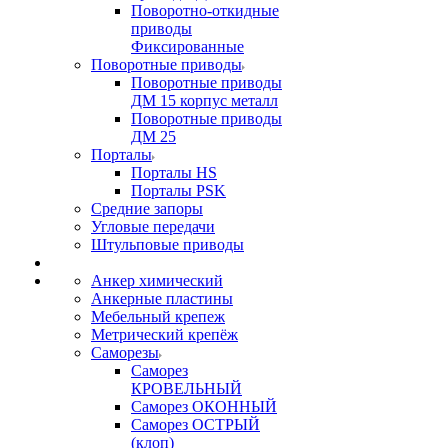
Поворотно-откидные
приводы
Фиксированные
Поворотные приводы
Поворотные приводы
ДМ 15 корпус металл
Поворотные приводы
ДМ 25
Порталы
Порталы HS
Порталы PSK
Средние запоры
Угловые передачи
Штульповые приводы
Анкер химический
Анкерные пластины
Мебельный крепеж
Метрический крепёж
Саморезы
Саморез
КРОВЕЛЬНЫЙ
Саморез ОКОННЫЙ
Саморез ОСТРЫЙ
(клоп)