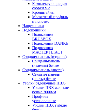
Комплектующие для
сборки м/с
Кронштейны
Москитный профиль
и полотно
Нащельники
Подоконники
Подоконник
BRUSBOX
Подоконник DANKE
Подоконник
МАСТЕР ПЛАСТ
Сэндвич-панель (изделия)
Сэндвич-панель
(изделия) белые
Сэндвич-панель (листы)
Сэндвич-панель
(листы) белые
Уголки отделочные ПВХ
Уголки ПВХ жесткие
белые 3000мм
Профили
установочные
Уголки ПВХ гибкие
белые