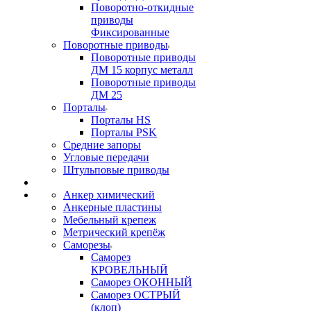
Поворотно-откидные
приводы
Фиксированные
Поворотные приводы
Поворотные приводы
ДМ 15 корпус металл
Поворотные приводы
ДМ 25
Порталы
Порталы HS
Порталы PSK
Средние запоры
Угловые передачи
Штульповые приводы
Анкер химический
Анкерные пластины
Мебельный крепеж
Метрический крепёж
Саморезы
Саморез
КРОВЕЛЬНЫЙ
Саморез ОКОННЫЙ
Саморез ОСТРЫЙ
(клоп)