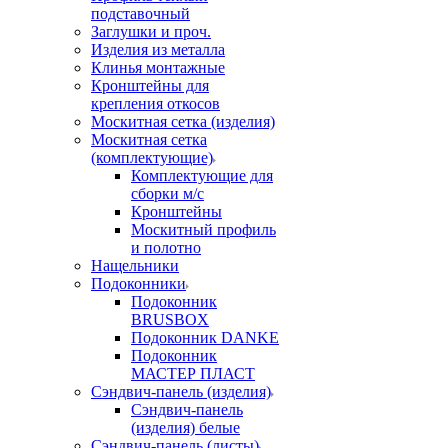
подставочный
Заглушки и проч.
Изделия из металла
Клинья монтажные
Кронштейны для
крепления откосов
Москитная сетка (изделия)
Москитная сетка
(комплектующие)
Комплектующие для
сборки м/с
Кронштейны
Москитный профиль
и полотно
Нащельники
Подоконники
Подоконник
BRUSBOX
Подоконник DANKE
Подоконник
МАСТЕР ПЛАСТ
Сэндвич-панель (изделия)
Сэндвич-панель
(изделия) белые
Сэндвич-панель (листы)