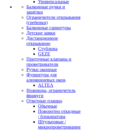
Универсальные
Балконные ручки и
защёлки
Ограничители открывания
(гребенки)
Балконные гарнитуры
Детские замки
Дистанционное
открывание
Стублина
GEZE
Приточные клапаны и
проветриватели
Ручки оконные
Фурнитура для
алюминиевых окон
ALTEA
Ножницы, ограничетель
фрамуги
Ответные планки
Обычные
Поворотно откидные
/ блокиратора
Штульповые /
микропроветривание