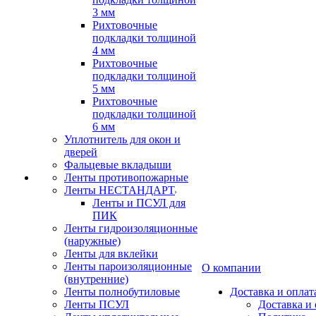
3 мм
Рихтовочные
подкладки толщиной
4 мм
Рихтовочные
подкладки толщиной
5 мм
Рихтовочные
подкладки толщиной
6 мм
Уплотнитель для окон и
дверей
Фальцевые вкладыши
Ленты противопожарные
Ленты НЕСТАНДАРТ
Ленты и ПСУЛ для
ПИК
Ленты гидроизоляционные
(наружные)
Ленты для вклейки
Ленты пароизоляционные
О компании
(внутренние)
Ленты полнобутиловые
Доставка и оплат
Ленты ПСУЛ
Доставка и 