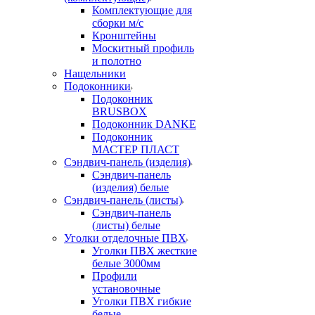
Комплектующие для
сборки м/с
Кронштейны
Москитный профиль
и полотно
Нащельники
Подоконники
Подоконник
BRUSBOX
Подоконник DANKE
Подоконник
МАСТЕР ПЛАСТ
Сэндвич-панель (изделия)
Сэндвич-панель
(изделия) белые
Сэндвич-панель (листы)
Сэндвич-панель
(листы) белые
Уголки отделочные ПВХ
Уголки ПВХ жесткие
белые 3000мм
Профили
установочные
Уголки ПВХ гибкие
белые