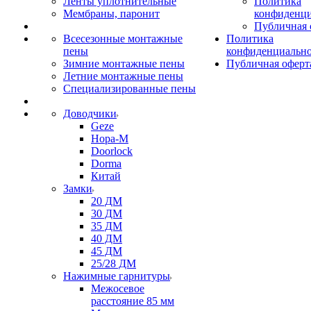
Ленты уплотнительные
Политика
Мембраны, паронит
конфиденци
Публичная 
Всесезонные монтажные
Политика
пены
конфиденциальн
Зимние монтажные пены
Публичная оферт
Летние монтажные пены
Специализированные пены
Доводчики
Geze
Нора-М
Doorlock
Dorma
Китай
Замки
20 ДМ
30 ДМ
35 ДМ
40 ДМ
45 ДМ
25/28 ДМ
Нажимные гарнитуры
Межосевое
расстояние 85 мм