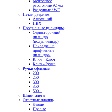
Межосевое
расстояние 92 мм
Разделные / WC
Петли дверные
Алюминий
ПВХ
Профильные цилиндры
Односторонний
цилиндр
(полуцилиндр)
Накладки на
профильные
цилиндры
Ключ - Ключ
Ключ - Ручка
Ручки офисные
200
250
300
350
500 +
Шпингалеты
Ответные планки
Левые
Правые