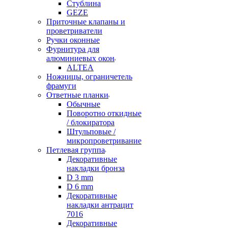
Стублина
GEZE
Приточные клапаны и
проветриватели
Ручки оконные
Фурнитура для
алюминиевых окон
ALTEA
Ножницы, ограничетель
фрамуги
Ответные планки
Обычные
Поворотно откидные
/ блокиратора
Штульповые /
микропроветривание
Петлевая группа
Декоративные
накладки бронза
D 3 mm
D 6 mm
Декоративные
накладки антрацит
7016
Декоративные