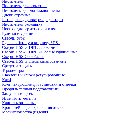
Инструмент
Пистолеты для герметика
Пистолеты для монтажной пены
Диски отрезные
Биты для шуруповертов, адаптеры
Инструмент оконщика
Носики для герметиков и клея
Рулетки и уровни
Сверла, буры
Буры по бетону и кирпичу SDS+
Сверла HSS-G DIN 338 белые
Сверла HSS-G DIN 340 белые удлинённые
Сверла HSS-Co кобальт
Сверла HSS-G специализированные
Средства защиты
Термометры
Шаблоны и ключи регулировочные
Клей
Комплектующие для установки и отделки
Профиль тёплый подставочный
Заглушки и проч.
Изделия из металла
Клинья монтажные
Кронштейны для крепления откосов
Москитная сетка (изделия)