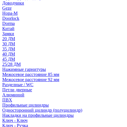
Доводчики
Geze
Нора-М
Doorlock
Dorma
Китай
Замки
20 ДМ
30 ДМ
35 ДМ
40 ДМ
45 ДМ
25/28 ДМ
Нажимные гарнитуры
Межосевое расстояние 85 мм
Межосевое расстояние 92 мм
Разделные / WC
Петли дверные
Алюминий
ПВХ
Профильные цилиндры
Односторонний цилиндр (полуцилиндр)
Накладки на профильные цилиндры
Ключ - Ключ
Ключ - Ручка