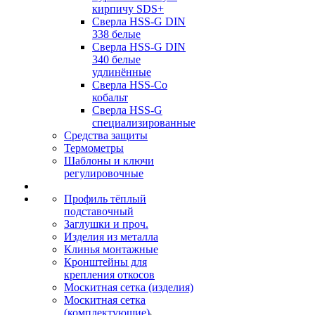
кирпичу SDS+
Сверла HSS-G DIN
338 белые
Сверла HSS-G DIN
340 белые
удлинённые
Сверла HSS-Co
кобальт
Сверла HSS-G
специализированные
Средства защиты
Термометры
Шаблоны и ключи
регулировочные
Профиль тёплый
подставочный
Заглушки и проч.
Изделия из металла
Клинья монтажные
Кронштейны для
крепления откосов
Москитная сетка (изделия)
Москитная сетка
(комплектующие)