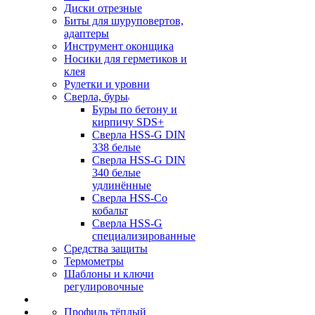
Диски отрезные
Биты для шуруповертов,
адаптеры
Инструмент оконщика
Носики для герметиков и
клея
Рулетки и уровни
Сверла, буры
Буры по бетону и
кирпичу SDS+
Сверла HSS-G DIN
338 белые
Сверла HSS-G DIN
340 белые
удлинённые
Сверла HSS-Co
кобальт
Сверла HSS-G
специализированные
Средства защиты
Термометры
Шаблоны и ключи
регулировочные
Профиль тёплый