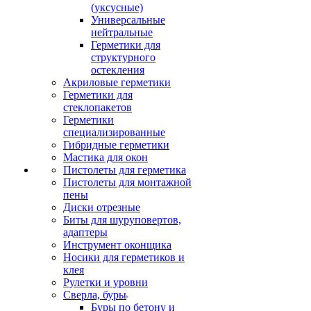
(уксусные)
Универсальные
нейтральные
Герметики для
структурного
остекления
Акриловые герметики
Герметики для
стеклопакетов
Герметики
специализированные
Гибридные герметики
Мастика для окон
Пистолеты для герметика
Пистолеты для монтажной
пены
Диски отрезные
Биты для шуруповертов,
адаптеры
Инструмент оконщика
Носики для герметиков и
клея
Рулетки и уровни
Сверла, буры
Буры по бетону и