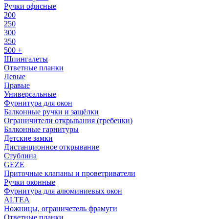
Ручки офисные
200
250
300
350
500 +
Шпингалеты
Ответные планки
Левые
Правые
Универсальные
Фурнитура для окон
Балконные ручки и защёлки
Ограничители открывания (гребенки)
Балконные гарнитуры
Детские замки
Дистанционное открывание
Стублина
GEZE
Приточные клапаны и проветриватели
Ручки оконные
Фурнитура для алюминиевых окон
ALTEA
Ножницы, ограничетель фрамуги
Ответные планки