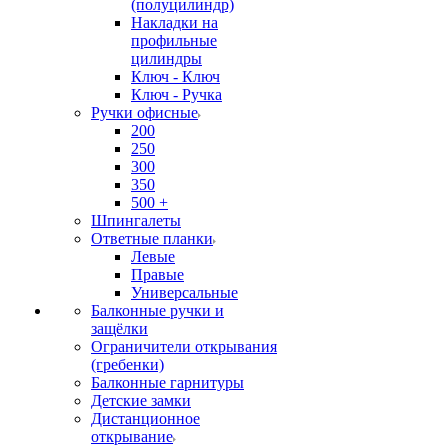
(полуцилиндр)
Накладки на
профильные
цилиндры
Ключ - Ключ
Ключ - Ручка
Ручки офисные
200
250
300
350
500 +
Шпингалеты
Ответные планки
Левые
Правые
Универсальные
Балконные ручки и
защёлки
Ограничители открывания
(гребенки)
Балконные гарнитуры
Детские замки
Дистанционное
открывание