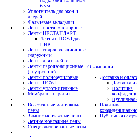
подкладки толщиной
6 мм
Уплотнитель для окон и
дверей
Фальцевые вкладыши
Ленты противопожарные
Ленты НЕСТАНДАРТ
Ленты и ПСУЛ для
ПИК
Ленты гидроизоляционные
(наружные)
Ленты для вклейки
Ленты пароизоляционные
О компании
(внутренние)
Ленты полнобутиловые
Доставка и оплат
Ленты ПСУЛ
Доставка и 
Ленты уплотнительные
Политика
Мембраны, паронит
конфиденци
Публичная 
Всесезонные монтажные
Политика
пены
конфиденциальн
Зимние монтажные пены
Публичная оферт
Летние монтажные пены
Специализированные пены