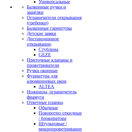
Универсальные
Балконные ручки и
защёлки
Ограничители открывания
(гребенки)
Балконные гарнитуры
Детские замки
Дистанционное
открывание
Стублина
GEZE
Приточные клапаны и
проветриватели
Ручки оконные
Фурнитура для
алюминиевых окон
ALTEA
Ножницы, ограничетель
фрамуги
Ответные планки
Обычные
Поворотно откидные
/ блокиратора
Штульповые /
микропроветривание