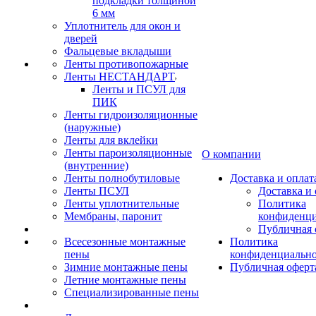
подкладки толщиной
6 мм
Уплотнитель для окон и
дверей
Фальцевые вкладыши
Ленты противопожарные
Ленты НЕСТАНДАРТ
Ленты и ПСУЛ для
ПИК
Ленты гидроизоляционные
(наружные)
Ленты для вклейки
Ленты пароизоляционные
О компании
(внутренние)
Ленты полнобутиловые
Доставка и оплат
Ленты ПСУЛ
Доставка и 
Ленты уплотнительные
Политика
Мембраны, паронит
конфиденци
Публичная 
Всесезонные монтажные
Политика
пены
конфиденциальн
Зимние монтажные пены
Публичная оферт
Летние монтажные пены
Специализированные пены