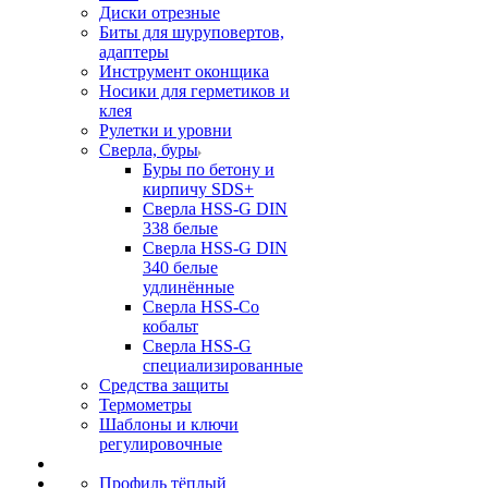
Диски отрезные
Биты для шуруповертов,
адаптеры
Инструмент оконщика
Носики для герметиков и
клея
Рулетки и уровни
Сверла, буры
Буры по бетону и
кирпичу SDS+
Сверла HSS-G DIN
338 белые
Сверла HSS-G DIN
340 белые
удлинённые
Сверла HSS-Co
кобальт
Сверла HSS-G
специализированные
Средства защиты
Термометры
Шаблоны и ключи
регулировочные
Профиль тёплый