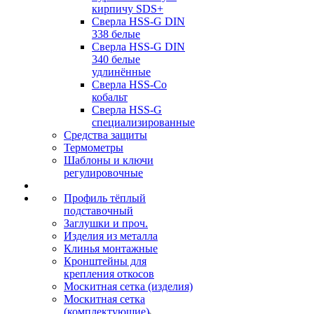
кирпичу SDS+
Сверла HSS-G DIN
338 белые
Сверла HSS-G DIN
340 белые
удлинённые
Сверла HSS-Co
кобальт
Сверла HSS-G
специализированные
Средства защиты
Термометры
Шаблоны и ключи
регулировочные
Профиль тёплый
подставочный
Заглушки и проч.
Изделия из металла
Клинья монтажные
Кронштейны для
крепления откосов
Москитная сетка (изделия)
Москитная сетка
(комплектующие)