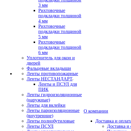
3 мм
Рихтовочные
подкладки толщиной
4 мм
Рихтовочные
подкладки толщиной
5 мм
Рихтовочные
подкладки толщиной
6 мм
Уплотнитель для окон и
дверей
Фальцевые вкладыши
Ленты противопожарные
Ленты НЕСТАНДАРТ
Ленты и ПСУЛ для
ПИК
Ленты гидроизоляционные
(наружные)
Ленты для вклейки
Ленты пароизоляционные
О компании
(внутренние)
Ленты полнобутиловые
Доставка и оплат
Ленты ПСУЛ
Доставка и 