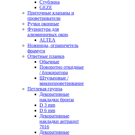
Стублина
GEZE
Приточные клапаны и
проветриватели
Ручки оконные
Фурнитура для
алюминиевых окон
ALTEA
Ножницы, ограничетель
фрамуги
Ответные планки
Обычные
Поворотно откидные
/ блокиратора
Штульповые /
микропроветривание
Петлевая группа
Декоративные
накладки бронза
D 3 mm
D 6 mm
Декоративные
накладки антрацит
7016
Декоративные