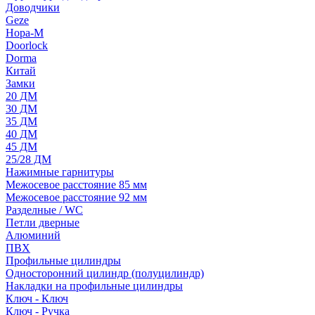
Доводчики
Geze
Нора-М
Doorlock
Dorma
Китай
Замки
20 ДМ
30 ДМ
35 ДМ
40 ДМ
45 ДМ
25/28 ДМ
Нажимные гарнитуры
Межосевое расстояние 85 мм
Межосевое расстояние 92 мм
Разделные / WC
Петли дверные
Алюминий
ПВХ
Профильные цилиндры
Односторонний цилиндр (полуцилиндр)
Накладки на профильные цилиндры
Ключ - Ключ
Ключ - Ручка