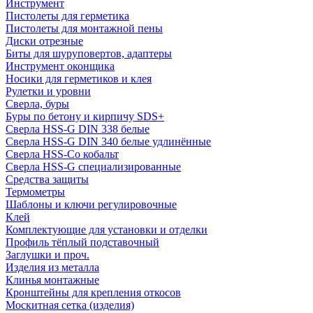
Инструмент
Пистолеты для герметика
Пистолеты для монтажной пены
Диски отрезные
Биты для шуруповертов, адаптеры
Инструмент оконщика
Носики для герметиков и клея
Рулетки и уровни
Сверла, буры
Буры по бетону и кирпичу SDS+
Сверла HSS-G DIN 338 белые
Сверла HSS-G DIN 340 белые удлинённые
Сверла HSS-Co кобальт
Сверла HSS-G специализированные
Средства защиты
Термометры
Шаблоны и ключи регулировочные
Клей
Комплектующие для установки и отделки
Профиль тёплый подставочный
Заглушки и проч.
Изделия из металла
Клинья монтажные
Кронштейны для крепления откосов
Москитная сетка (изделия)