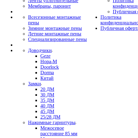
Ленты уплотнительные
Политика
Мембраны, паронит
конфиденци
Публичная 
Всесезонные монтажные
Политика
пены
конфиденциальн
Зимние монтажные пены
Публичная оферт
Летние монтажные пены
Специализированные пены
Доводчики
Geze
Нора-М
Doorlock
Dorma
Китай
Замки
20 ДМ
30 ДМ
35 ДМ
40 ДМ
45 ДМ
25/28 ДМ
Нажимные гарнитуры
Межосевое
расстояние 85 мм