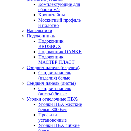
Комплектующие для
сборки м/с
Кронштейны
Москитный профиль
и полотно
Нащельники
Подоконники
Подоконник
BRUSBOX
Подоконник DANKE
Подоконник
МАСТЕР ПЛАСТ
Сэндвич-панель (изделия)
Сэндвич-панель
(изделия) белые
Сэндвич-панель (листы)
Сэндвич-панель
(листы) белые
Уголки отделочные ПВХ
Уголки ПВХ жесткие
белые 3000мм
Профили
установочные
Уголки ПВХ гибкие
белые