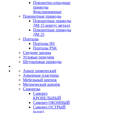
Поворотно-откидные
приводы
Фиксированные
Поворотные приводы
Поворотные приводы
ДМ 15 корпус металл
Поворотные приводы
ДМ 25
Порталы
Порталы HS
Порталы PSK
Средние запоры
Угловые передачи
Штульповые приводы
Анкер химический
Анкерные пластины
Мебельный крепеж
Метрический крепёж
Саморезы
Саморез
КРОВЕЛЬНЫЙ
Саморез ОКОННЫЙ
Саморез ОСТРЫЙ
(клоп)