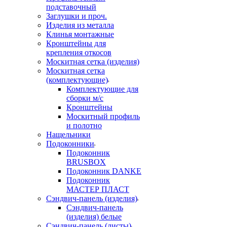
подставочный
Заглушки и проч.
Изделия из металла
Клинья монтажные
Кронштейны для
крепления откосов
Москитная сетка (изделия)
Москитная сетка
(комплектующие)
Комплектующие для
сборки м/с
Кронштейны
Москитный профиль
и полотно
Нащельники
Подоконники
Подоконник
BRUSBOX
Подоконник DANKE
Подоконник
МАСТЕР ПЛАСТ
Сэндвич-панель (изделия)
Сэндвич-панель
(изделия) белые
Сэндвич-панель (листы)