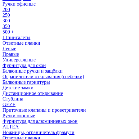
Ручки офисные
200
250
300
350
500 +
Шпингалеты
Ответные планки
Левые
Правые
Универсальные
Фурнитура для окон
Балконные ручки и защёлки
Ограничители открывания (гребенки)
Балконные гарнитуры
Детские замки
Дистанционное открывание
Стублина
GEZE
Приточные клапаны и проветриватели
Ручки оконные
Фурнитура для алюминиевых окон
ALTEA
Ножницы, ограничетель фрамуги
Ответные планки