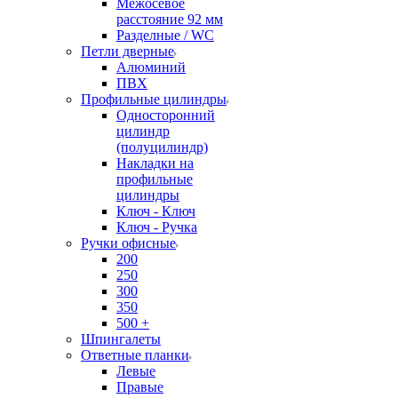
Межосевое
расстояние 92 мм
Разделные / WC
Петли дверные
Алюминий
ПВХ
Профильные цилиндры
Односторонний
цилиндр
(полуцилиндр)
Накладки на
профильные
цилиндры
Ключ - Ключ
Ключ - Ручка
Ручки офисные
200
250
300
350
500 +
Шпингалеты
Ответные планки
Левые
Правые