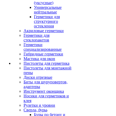
(уксусные)
Универсальные
нейтральные
Герметики для
структурного
остекления
Акриловые герметики
Герметики для
стеклопакетов
Герметики
специализированные
Гибридные герметики
Мастика для окон
Пистолеты для герметика
Пистолеты для монтажной
пены
Диски отрезные
Биты для шуруповертов,
адаптеры
Инструмент оконщика
Носики для герметиков и
клея
Рулетки и уровни
Сверла, буры
Буры по бетону и