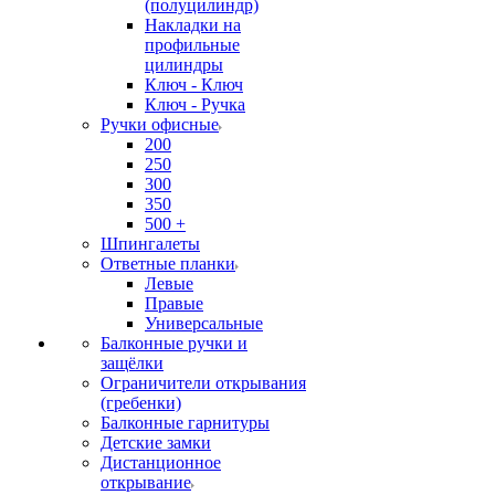
(полуцилиндр)
Накладки на
профильные
цилиндры
Ключ - Ключ
Ключ - Ручка
Ручки офисные
200
250
300
350
500 +
Шпингалеты
Ответные планки
Левые
Правые
Универсальные
Балконные ручки и
защёлки
Ограничители открывания
(гребенки)
Балконные гарнитуры
Детские замки
Дистанционное
открывание