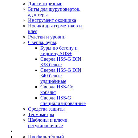
Диски отрезные
Биты для шуруповертов,
адаптеры
Инструмент оконщика
Носики для герметиков и
клея
Рулетки и уровни
Сверла, буры
Буры по бетону и
кирпичу SDS+
Сверла HSS-G DIN
338 белые
Сверла HSS-G DIN
340 белые
удлинённые
Сверла HSS-Co
кобальт
Сверла HSS-G
специализированные
Средства защиты
Термометры
Шаблоны и ключи
регулировочные
Профиль тёплый