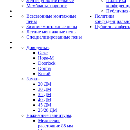
Ленты уплотнительные
Политика
Мембраны, паронит
конфиденци
Публичная 
Всесезонные монтажные
Политика
пены
конфиденциальн
Зимние монтажные пены
Публичная оферт
Летние монтажные пены
Специализированные пены
Доводчики
Geze
Нора-М
Doorlock
Dorma
Китай
Замки
20 ДМ
30 ДМ
35 ДМ
40 ДМ
45 ДМ
25/28 ДМ
Нажимные гарнитуры
Межосевое
расстояние 85 мм