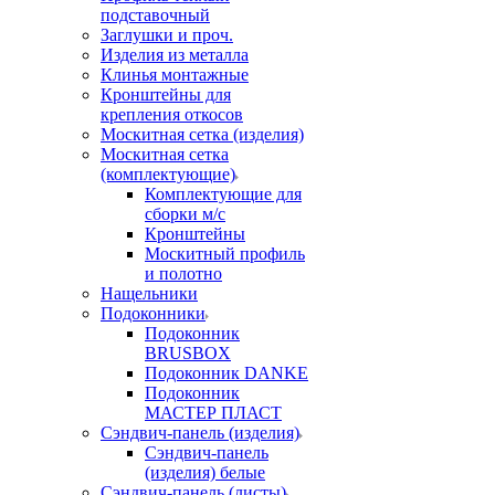
подставочный
Заглушки и проч.
Изделия из металла
Клинья монтажные
Кронштейны для
крепления откосов
Москитная сетка (изделия)
Москитная сетка
(комплектующие)
Комплектующие для
сборки м/с
Кронштейны
Москитный профиль
и полотно
Нащельники
Подоконники
Подоконник
BRUSBOX
Подоконник DANKE
Подоконник
МАСТЕР ПЛАСТ
Сэндвич-панель (изделия)
Сэндвич-панель
(изделия) белые
Сэндвич-панель (листы)