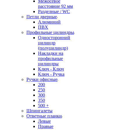
Межосевое
расстояние 92 мм
Разделные / WC
Петли дверные
Алюминий
ПВХ
Профильные цилиндры
Односторонний
цилиндр
(полуцилиндр)
Накладки на
профильные
цилиндры
Ключ - Ключ
Ключ - Ручка
Ручки офисные
200
250
300
350
500 +
Шпингалеты
Ответные планки
Левые
Правые