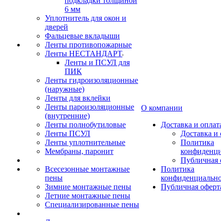
подкладки толщиной
6 мм
Уплотнитель для окон и
дверей
Фальцевые вкладыши
Ленты противопожарные
Ленты НЕСТАНДАРТ
Ленты и ПСУЛ для
ПИК
Ленты гидроизоляционные
(наружные)
Ленты для вклейки
Ленты пароизоляционные
О компании
(внутренние)
Ленты полнобутиловые
Доставка и оплат
Ленты ПСУЛ
Доставка и 
Ленты уплотнительные
Политика
Мембраны, паронит
конфиденци
Публичная 
Всесезонные монтажные
Политика
пены
конфиденциальн
Зимние монтажные пены
Публичная оферт
Летние монтажные пены
Специализированные пены