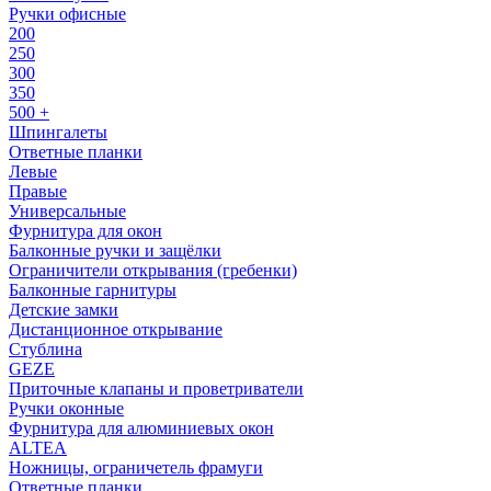
Ручки офисные
200
250
300
350
500 +
Шпингалеты
Ответные планки
Левые
Правые
Универсальные
Фурнитура для окон
Балконные ручки и защёлки
Ограничители открывания (гребенки)
Балконные гарнитуры
Детские замки
Дистанционное открывание
Стублина
GEZE
Приточные клапаны и проветриватели
Ручки оконные
Фурнитура для алюминиевых окон
ALTEA
Ножницы, ограничетель фрамуги
Ответные планки