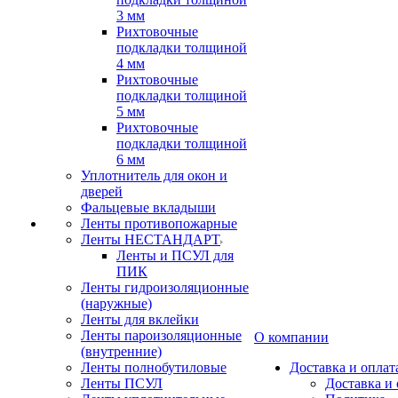
3 мм
Рихтовочные
подкладки толщиной
4 мм
Рихтовочные
подкладки толщиной
5 мм
Рихтовочные
подкладки толщиной
6 мм
Уплотнитель для окон и
дверей
Фальцевые вкладыши
Ленты противопожарные
Ленты НЕСТАНДАРТ
Ленты и ПСУЛ для
ПИК
Ленты гидроизоляционные
(наружные)
Ленты для вклейки
Ленты пароизоляционные
О компании
(внутренние)
Ленты полнобутиловые
Доставка и оплат
Ленты ПСУЛ
Доставка и 