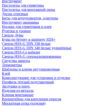
Инструмент
Пистолеты для герметика
Пистолеты для монтажной пены
Диски отрезные
Биты для шуруповертов, адаптеры
Инструмент оконщика
Носики для герметиков и клея
Рулетки и уровни
Сверла, буры
Буры по бетону и кирпичу SDS+
Сверла HSS-G DIN 338 белые
Сверла HSS-G DIN 340 белые удлинённые
Сверла HSS-Co кобальт
Сверла HSS-G специализированные
Средства защиты
Термометры
Шаблоны и ключи регулировочные
Клей
Комплектующие для установки и отделки
Профиль тёплый подставочный
Заглушки и проч.
Изделия из металла
Клинья монтажные
Кронштейны для крепления откосов
Москитная сетка (изделия)