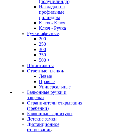
(полуцилиндр)
Накладки на
профильные
цилиндры
Ключ - Ключ
Ключ - Ручка
Ручки офисные
200
250
300
350
500 +
Шпингалеты
Ответные планки
Левые
Правые
Универсальные
Балконные ручки и
защёлки
Ограничители открывания
(гребенки)
Балконные гарнитуры
Детские замки
Дистанционное
открывание