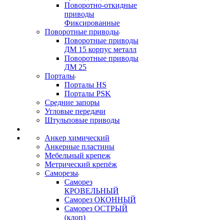
Поворотно-откидные
приводы
Фиксированные
Поворотные приводы
Поворотные приводы
ДМ 15 корпус металл
Поворотные приводы
ДМ 25
Порталы
Порталы HS
Порталы PSK
Средние запоры
Угловые передачи
Штульповые приводы
Анкер химический
Анкерные пластины
Мебельный крепеж
Метрический крепёж
Саморезы
Саморез
КРОВЕЛЬНЫЙ
Саморез ОКОННЫЙ
Саморез ОСТРЫЙ
(клоп)