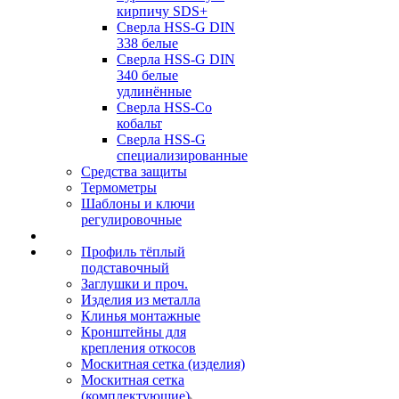
кирпичу SDS+
Сверла HSS-G DIN
338 белые
Сверла HSS-G DIN
340 белые
удлинённые
Сверла HSS-Co
кобальт
Сверла HSS-G
специализированные
Средства защиты
Термометры
Шаблоны и ключи
регулировочные
Профиль тёплый
подставочный
Заглушки и проч.
Изделия из металла
Клинья монтажные
Кронштейны для
крепления откосов
Москитная сетка (изделия)
Москитная сетка
(комплектующие)