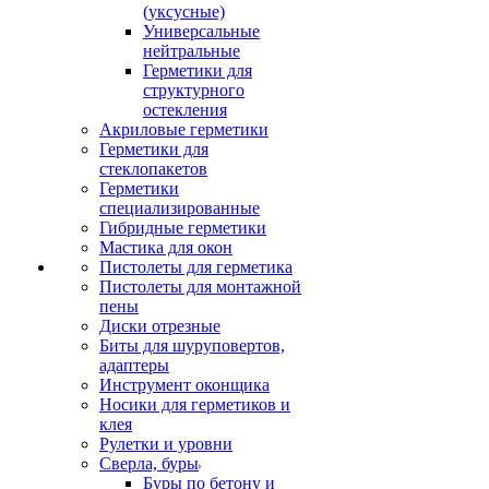
(уксусные)
Универсальные
нейтральные
Герметики для
структурного
остекления
Акриловые герметики
Герметики для
стеклопакетов
Герметики
специализированные
Гибридные герметики
Мастика для окон
Пистолеты для герметика
Пистолеты для монтажной
пены
Диски отрезные
Биты для шуруповертов,
адаптеры
Инструмент оконщика
Носики для герметиков и
клея
Рулетки и уровни
Сверла, буры
Буры по бетону и