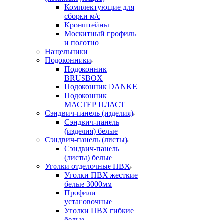
Комплектующие для
сборки м/с
Кронштейны
Москитный профиль
и полотно
Нащельники
Подоконники
Подоконник
BRUSBOX
Подоконник DANKE
Подоконник
МАСТЕР ПЛАСТ
Сэндвич-панель (изделия)
Сэндвич-панель
(изделия) белые
Сэндвич-панель (листы)
Сэндвич-панель
(листы) белые
Уголки отделочные ПВХ
Уголки ПВХ жесткие
белые 3000мм
Профили
установочные
Уголки ПВХ гибкие
белые