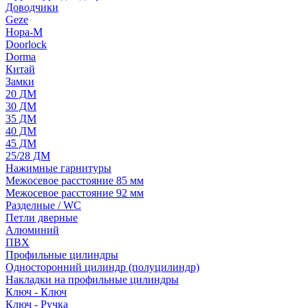
Доводчики
Geze
Нора-М
Doorlock
Dorma
Китай
Замки
20 ДМ
30 ДМ
35 ДМ
40 ДМ
45 ДМ
25/28 ДМ
Нажимные гарнитуры
Межосевое расстояние 85 мм
Межосевое расстояние 92 мм
Разделные / WC
Петли дверные
Алюминий
ПВХ
Профильные цилиндры
Односторонний цилиндр (полуцилиндр)
Накладки на профильные цилиндры
Ключ - Ключ
Ключ - Ручка