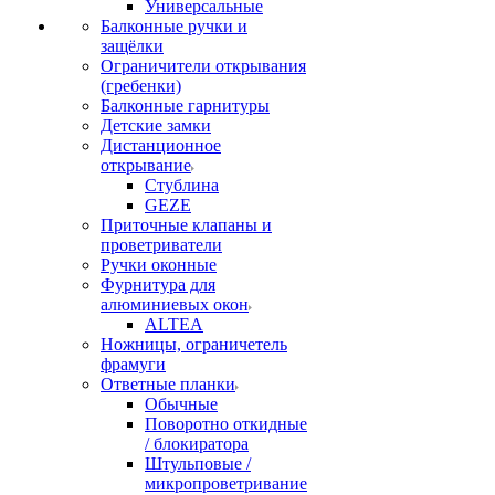
Универсальные
Балконные ручки и
защёлки
Ограничители открывания
(гребенки)
Балконные гарнитуры
Детские замки
Дистанционное
открывание
Стублина
GEZE
Приточные клапаны и
проветриватели
Ручки оконные
Фурнитура для
алюминиевых окон
ALTEA
Ножницы, ограничетель
фрамуги
Ответные планки
Обычные
Поворотно откидные
/ блокиратора
Штульповые /
микропроветривание