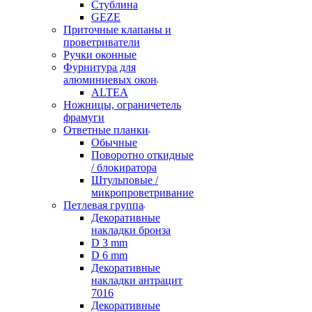
Стублина
GEZE
Приточные клапаны и
проветриватели
Ручки оконные
Фурнитура для
алюминиевых окон
ALTEA
Ножницы, ограничетель
фрамуги
Ответные планки
Обычные
Поворотно откидные
/ блокиратора
Штульповые /
микропроветривание
Петлевая группа
Декоративные
накладки бронза
D 3 mm
D 6 mm
Декоративные
накладки антрацит
7016
Декоративные