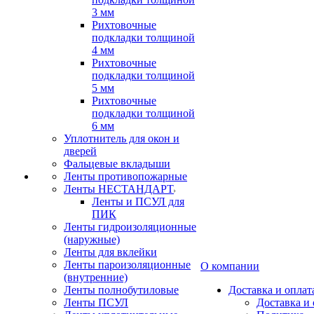
3 мм
Рихтовочные
подкладки толщиной
4 мм
Рихтовочные
подкладки толщиной
5 мм
Рихтовочные
подкладки толщиной
6 мм
Уплотнитель для окон и
дверей
Фальцевые вкладыши
Ленты противопожарные
Ленты НЕСТАНДАРТ
Ленты и ПСУЛ для
ПИК
Ленты гидроизоляционные
(наружные)
Ленты для вклейки
Ленты пароизоляционные
О компании
(внутренние)
Ленты полнобутиловые
Доставка и оплат
Ленты ПСУЛ
Доставка и 