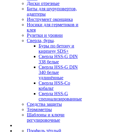
Диски отрезные
Биты для шуруповертов,
адаптеры
Инструмент оконщика
Носики для герметиков и
клея
Рулетки и уровни
Сверла, буры
Буры по бетону и
кирпичу SDS+
Сверла HSS-G DIN
338 белые
Сверла HSS-G DIN
340 белые
удлинённые
Сверла HSS-Co
кобальт
Сверла HSS-G
специализированные
Средства защиты
Термометры
Шаблоны и ключи
регулировочные
Профиль тёплый