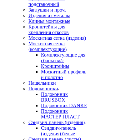
подставочный
Заглушки и проч.
Изделия из металла
Клинья монтажные
Кронштейны для
крепления откосов
Москитная сетка (изделия)
Москитная сетка
(комплектующие)
Комплектующие для
сборки м/с
Кронштейны
Москитный профиль
и полотно
Нащельники
Подоконники
Подоконник
BRUSBOX
Подоконник DANKE
Подоконник
МАСТЕР ПЛАСТ
Сэндвич-панель (изделия)
Сэндвич-панель
(изделия) белые
Сэндвич-панель (листы)