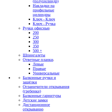
(полуцилиндр)
Накладки на
профильные
цилиндры
Ключ - Ключ
Ключ - Ручка
Ручки офисные
200
250
300
350
500 +
Шпингалеты
Ответные планки
Левые
Правые
Универсальные
Балконные ручки и
защёлки
Ограничители открывания
(гребенки)
Балконные гарнитуры
Детские замки
Дистанционное
открывание