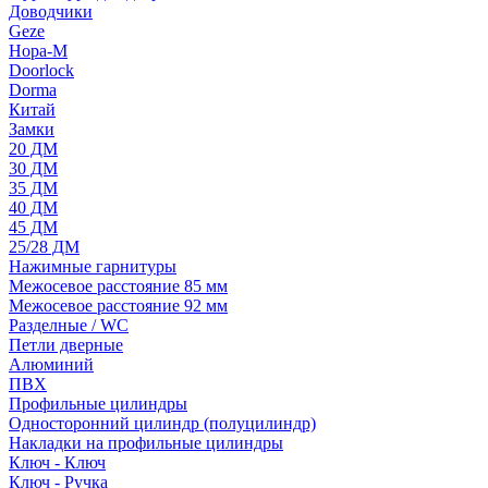
Доводчики
Geze
Нора-М
Doorlock
Dorma
Китай
Замки
20 ДМ
30 ДМ
35 ДМ
40 ДМ
45 ДМ
25/28 ДМ
Нажимные гарнитуры
Межосевое расстояние 85 мм
Межосевое расстояние 92 мм
Разделные / WC
Петли дверные
Алюминий
ПВХ
Профильные цилиндры
Односторонний цилиндр (полуцилиндр)
Накладки на профильные цилиндры
Ключ - Ключ
Ключ - Ручка