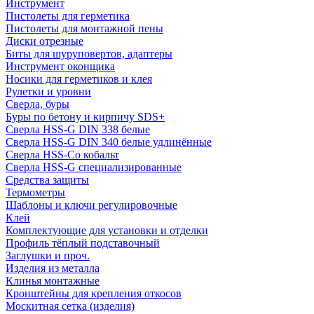
Инструмент
Пистолеты для герметика
Пистолеты для монтажной пены
Диски отрезные
Биты для шуруповертов, адаптеры
Инструмент оконщика
Носики для герметиков и клея
Рулетки и уровни
Сверла, буры
Буры по бетону и кирпичу SDS+
Сверла HSS-G DIN 338 белые
Сверла HSS-G DIN 340 белые удлинённые
Сверла HSS-Co кобальт
Сверла HSS-G специализированные
Средства защиты
Термометры
Шаблоны и ключи регулировочные
Клей
Комплектующие для установки и отделки
Профиль тёплый подставочный
Заглушки и проч.
Изделия из металла
Клинья монтажные
Кронштейны для крепления откосов
Москитная сетка (изделия)