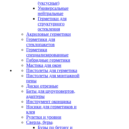
(уксусные)
Универсальные
нейтральные
Герметики для
структурного
остекления
Акриловые герметики
Герметики для
стеклопакетов
Герметики
специализированные
Гибридные герметики
Мастика для окон
Пистолеты для герметика
Пистолеты для монтажной
пены
Диски отрезные
Биты для шуруповертов,
адаптеры
Инструмент оконщика
Носики для герметиков и
клея
Рулетки и уровни
Сверла, буры
Буры по бетону и