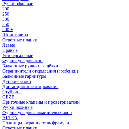
Ручки офисные
200
250
300
350
500 +
Шпингалеты
Ответные планки
Левые
Правые
Универсальные
Фурнитура для окон
Балконные ручки и защёлки
Ограничители открывания (гребенки)
Балконные гарнитуры
Детские замки
Дистанционное открывание
Стублина
GEZE
Приточные клапаны и проветриватели
Ручки оконные
Фурнитура для алюминиевых окон
ALTEA
Ножницы, ограничетель фрамуги
Ответные планки