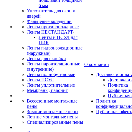
подкладки толщиной
6 мм
Уплотнитель для окон и
дверей
Фальцевые вкладыши
Ленты противопожарные
Ленты НЕСТАНДАРТ
Ленты и ПСУЛ для
ПИК
Ленты гидроизоляционные
(наружные)
Ленты для вклейки
Ленты пароизоляционные
О компании
(внутренние)
Ленты полнобутиловые
Доставка и оплат
Ленты ПСУЛ
Доставка и 
Ленты уплотнительные
Политика
Мембраны, паронит
конфиденци
Публичная 
Всесезонные монтажные
Политика
пены
конфиденциальн
Зимние монтажные пены
Публичная оферт
Летние монтажные пены
Специализированные пены