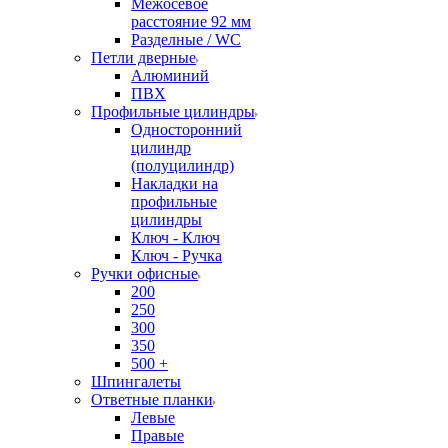
Межосевое
расстояние 92 мм
Разделные / WC
Петли дверные
Алюминий
ПВХ
Профильные цилиндры
Односторонний
цилиндр
(полуцилиндр)
Накладки на
профильные
цилиндры
Ключ - Ключ
Ключ - Ручка
Ручки офисные
200
250
300
350
500 +
Шпингалеты
Ответные планки
Левые
Правые