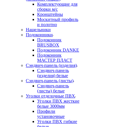
Комплектующие для
сборки м/с
Кронштейны
Москитный профиль
и полотно
Нащельники
Подоконники
Подоконник
BRUSBOX
Подоконник DANKE
Подоконник
МАСТЕР ПЛАСТ
Сэндвич-панель (изделия)
Сэндвич-панель
(изделия) белые
Сэндвич-панель (листы)
Сэндвич-панель
(листы) белые
Уголки отделочные ПВХ
Уголки ПВХ жесткие
белые 3000мм
Профили
установочные
Уголки ПВХ гибкие
белые