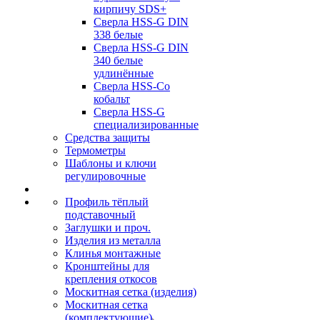
кирпичу SDS+
Сверла HSS-G DIN
338 белые
Сверла HSS-G DIN
340 белые
удлинённые
Сверла HSS-Co
кобальт
Сверла HSS-G
специализированные
Средства защиты
Термометры
Шаблоны и ключи
регулировочные
Профиль тёплый
подставочный
Заглушки и проч.
Изделия из металла
Клинья монтажные
Кронштейны для
крепления откосов
Москитная сетка (изделия)
Москитная сетка
(комплектующие)