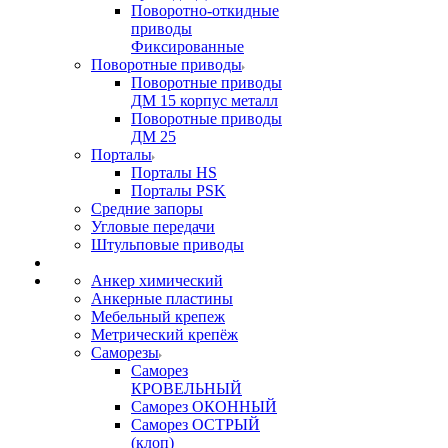
Поворотно-откидные
приводы
Фиксированные
Поворотные приводы
Поворотные приводы
ДМ 15 корпус металл
Поворотные приводы
ДМ 25
Порталы
Порталы HS
Порталы PSK
Средние запоры
Угловые передачи
Штульповые приводы
Анкер химический
Анкерные пластины
Мебельный крепеж
Метрический крепёж
Саморезы
Саморез
КРОВЕЛЬНЫЙ
Саморез ОКОННЫЙ
Саморез ОСТРЫЙ
(клоп)