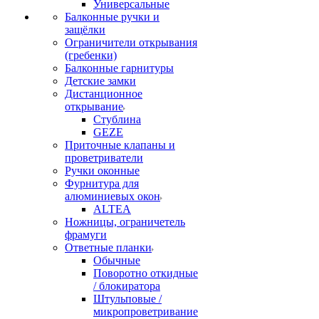
Универсальные
Балконные ручки и
защёлки
Ограничители открывания
(гребенки)
Балконные гарнитуры
Детские замки
Дистанционное
открывание
Стублина
GEZE
Приточные клапаны и
проветриватели
Ручки оконные
Фурнитура для
алюминиевых окон
ALTEA
Ножницы, ограничетель
фрамуги
Ответные планки
Обычные
Поворотно откидные
/ блокиратора
Штульповые /
микропроветривание