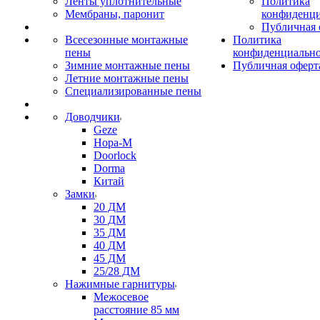
Ленты уплотнительные
Политика
Мембраны, паронит
конфиденци
Публичная 
Всесезонные монтажные
Политика
пены
конфиденциальн
Зимние монтажные пены
Публичная оферт
Летние монтажные пены
Специализированные пены
Доводчики
Geze
Нора-М
Doorlock
Dorma
Китай
Замки
20 ДМ
30 ДМ
35 ДМ
40 ДМ
45 ДМ
25/28 ДМ
Нажимные гарнитуры
Межосевое
расстояние 85 мм