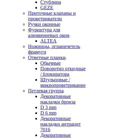
Стублина
GEZE
Приточные клапаны и
проветриватели
Ручки оконные
Фурнитура для
алюминиевых окон
ALTEA
Ножницы, ограничетель
фрамуги
Ответные планки
Обычные
Поворотно откидные
/ блокиратора
Штульповые /
микропроветривание
Петлевая группа
Декоративные
накладки бронза
D 3 mm
D 6 mm
Декоративные
накладки антрацит
7016
Декоративные