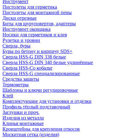
Инструмент
Пистолеты для герметика
Пистолеты для монтажной пены
Диски отрезные
Биты для шуруповертов, адаптеры
Инструмент оконщика
Носики для герметиков и клея
Рулетки и уровни
Сверла, буры
Буры по бетону и кирпичу SDS+
Сверла HSS-G DIN 338 белые
Сверла HSS-G DIN 340 белые удлинённые
Сверла HSS-Co кобальт
Сверла HSS-G специализированные
Средства защиты
Термометры
Шаблоны и ключи регулировочные
Клей
Комплектующие для установки и отделки
Профиль тёплый подставочный
Заглушки и проч.
Изделия из металла
Клинья монтажные
Кронштейны для крепления откосов
Москитная сетка (изделия)