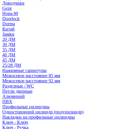
Доводчики
Geze
Нора-М
Doorlock
Dorma
Китай
Замки
20 ДМ
30 ДМ
35 ДМ
40 ДМ
45 ДМ
25/28 ДМ
Нажимные гарнитуры
Межосевое расстояние 85 мм
Межосевое расстояние 92 мм
Разделные / WC
Петли дверные
Алюминий
ПВХ
Профильные цилиндры
Односторонний цилиндр (полуцилиндр)
Накладки на профильные цилиндры
Ключ - Ключ
Ключ - Ручка