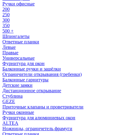
Ручки офисные
200
250
300
350
500 +
Шпингалеты
Ответные планки
Левые
Правые
Универсальные
Фурнитура для окон
Балконные ручки и защёлки
Ограничители открывания (гребенки)
Балконные гарнитуры
Детские замки
Дистанционное открывание
Стублина
GEZE
Приточные клапаны и проветриватели
Ручки оконные
Фурнитура для алюминиевых окон
ALTEA
Ножницы, ограничетель фрамуги
Ответные планки