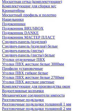
Москитная сетка (комплектующие)
Комплектующие для сборки м/с
Кронштейны
Москитный профиль и полотно
Нащельники
Подоконники
Подоконник BRUSBOX
Подоконник DANKE
Подоконник МАСТЕР ПЛАСТ
Сэндвич-панель (изделия)
Сэндвич-панель (изделия) белые
Сэндвич-панель (листы)
Сэндвич-панель (листы) белые
Уголки отделочные ПВХ
Уголки ПВХ жесткие белые 3000мм
Профили установочные
Уголки ПВХ гибкие белые
Уголки ПВХ жесткие белые 2700мм
Уголки ПВХ жесткие цветные
Комплектующие для производства окон
Водоотливные колпачки
Механические соединители импоста
Рихтовочные подкладки
Рихтовочные подкладки толщиной 1 мм
Рихтовочные подкладки толщиной 2 мм