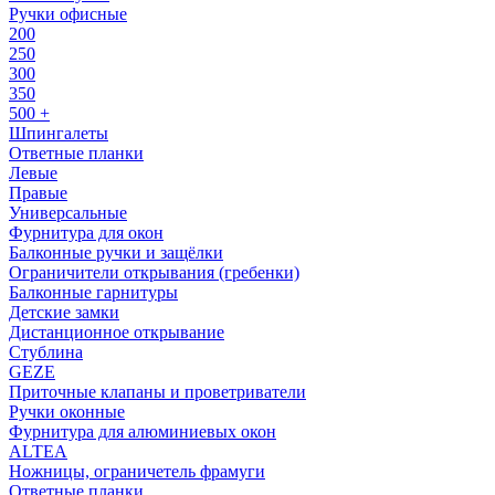
Ручки офисные
200
250
300
350
500 +
Шпингалеты
Ответные планки
Левые
Правые
Универсальные
Фурнитура для окон
Балконные ручки и защёлки
Ограничители открывания (гребенки)
Балконные гарнитуры
Детские замки
Дистанционное открывание
Стублина
GEZE
Приточные клапаны и проветриватели
Ручки оконные
Фурнитура для алюминиевых окон
ALTEA
Ножницы, ограничетель фрамуги
Ответные планки