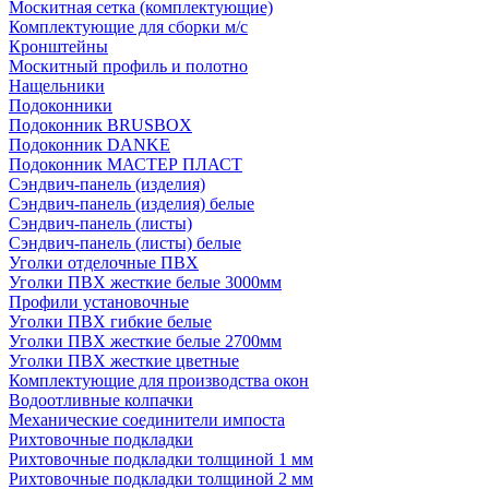
Москитная сетка (комплектующие)
Комплектующие для сборки м/с
Кронштейны
Москитный профиль и полотно
Нащельники
Подоконники
Подоконник BRUSBOX
Подоконник DANKE
Подоконник МАСТЕР ПЛАСТ
Сэндвич-панель (изделия)
Сэндвич-панель (изделия) белые
Сэндвич-панель (листы)
Сэндвич-панель (листы) белые
Уголки отделочные ПВХ
Уголки ПВХ жесткие белые 3000мм
Профили установочные
Уголки ПВХ гибкие белые
Уголки ПВХ жесткие белые 2700мм
Уголки ПВХ жесткие цветные
Комплектующие для производства окон
Водоотливные колпачки
Механические соединители импоста
Рихтовочные подкладки
Рихтовочные подкладки толщиной 1 мм
Рихтовочные подкладки толщиной 2 мм