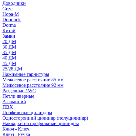
Доводчики
Geze
Нора-М
Doorlock
Dorma
Китай
Замки
20 ДМ
30 ДМ
35 ДМ
40 ДМ
45 ДМ
25/28 ДМ
Нажимные гарнитуры
Межосевое расстояние 85 мм
Межосевое расстояние 92 мм
Разделные / WC
Петли дверные
Алюминий
ПВХ
Профильные цилиндры
Односторонний цилиндр (полуцилиндр)
Накладки на профильные цилиндры
Ключ - Ключ
Ключ - Ручка