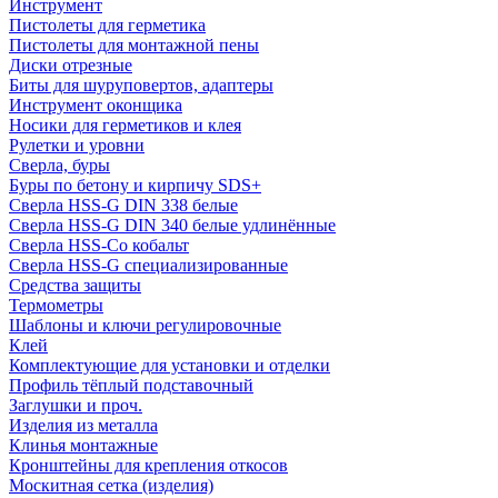
Инструмент
Пистолеты для герметика
Пистолеты для монтажной пены
Диски отрезные
Биты для шуруповертов, адаптеры
Инструмент оконщика
Носики для герметиков и клея
Рулетки и уровни
Сверла, буры
Буры по бетону и кирпичу SDS+
Сверла HSS-G DIN 338 белые
Сверла HSS-G DIN 340 белые удлинённые
Сверла HSS-Co кобальт
Сверла HSS-G специализированные
Средства защиты
Термометры
Шаблоны и ключи регулировочные
Клей
Комплектующие для установки и отделки
Профиль тёплый подставочный
Заглушки и проч.
Изделия из металла
Клинья монтажные
Кронштейны для крепления откосов
Москитная сетка (изделия)