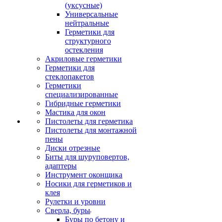
(уксусные)
Универсальные
нейтральные
Герметики для
структурного
остекления
Акриловые герметики
Герметики для
стеклопакетов
Герметики
специализированные
Гибридные герметики
Мастика для окон
Пистолеты для герметика
Пистолеты для монтажной
пены
Диски отрезные
Биты для шуруповертов,
адаптеры
Инструмент оконщика
Носики для герметиков и
клея
Рулетки и уровни
Сверла, буры
Буры по бетону и