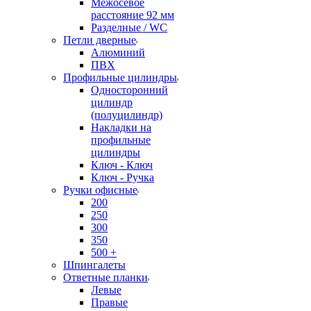
Межосевое
расстояние 92 мм
Разделные / WC
Петли дверные
Алюминий
ПВХ
Профильные цилиндры
Односторонний
цилиндр
(полуцилиндр)
Накладки на
профильные
цилиндры
Ключ - Ключ
Ключ - Ручка
Ручки офисные
200
250
300
350
500 +
Шпингалеты
Ответные планки
Левые
Правые