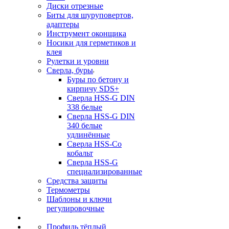
Диски отрезные
Биты для шуруповертов,
адаптеры
Инструмент оконщика
Носики для герметиков и
клея
Рулетки и уровни
Сверла, буры
Буры по бетону и
кирпичу SDS+
Сверла HSS-G DIN
338 белые
Сверла HSS-G DIN
340 белые
удлинённые
Сверла HSS-Co
кобальт
Сверла HSS-G
специализированные
Средства защиты
Термометры
Шаблоны и ключи
регулировочные
Профиль тёплый