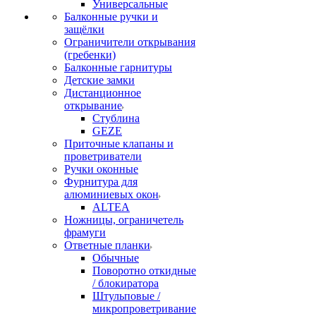
Универсальные
Балконные ручки и
защёлки
Ограничители открывания
(гребенки)
Балконные гарнитуры
Детские замки
Дистанционное
открывание
Стублина
GEZE
Приточные клапаны и
проветриватели
Ручки оконные
Фурнитура для
алюминиевых окон
ALTEA
Ножницы, ограничетель
фрамуги
Ответные планки
Обычные
Поворотно откидные
/ блокиратора
Штульповые /
микропроветривание