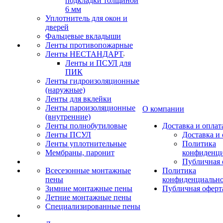
подкладки толщиной
6 мм
Уплотнитель для окон и
дверей
Фальцевые вкладыши
Ленты противопожарные
Ленты НЕСТАНДАРТ
Ленты и ПСУЛ для
ПИК
Ленты гидроизоляционные
(наружные)
Ленты для вклейки
Ленты пароизоляционные
О компании
(внутренние)
Ленты полнобутиловые
Доставка и оплат
Ленты ПСУЛ
Доставка и 
Ленты уплотнительные
Политика
Мембраны, паронит
конфиденци
Публичная 
Всесезонные монтажные
Политика
пены
конфиденциальн
Зимние монтажные пены
Публичная оферт
Летние монтажные пены
Специализированные пены