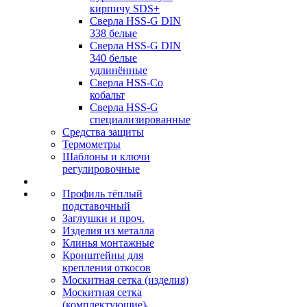
кирпичу SDS+
Сверла HSS-G DIN
338 белые
Сверла HSS-G DIN
340 белые
удлинённые
Сверла HSS-Co
кобальт
Сверла HSS-G
специализированные
Средства защиты
Термометры
Шаблоны и ключи
регулировочные
Профиль тёплый
подставочный
Заглушки и проч.
Изделия из металла
Клинья монтажные
Кронштейны для
крепления откосов
Москитная сетка (изделия)
Москитная сетка
(комплектующие)