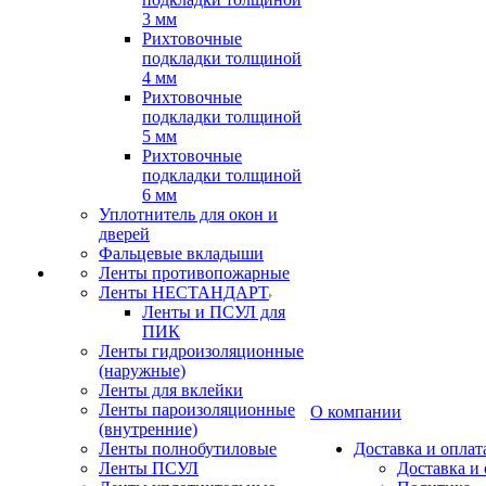
3 мм
Рихтовочные
подкладки толщиной
4 мм
Рихтовочные
подкладки толщиной
5 мм
Рихтовочные
подкладки толщиной
6 мм
Уплотнитель для окон и
дверей
Фальцевые вкладыши
Ленты противопожарные
Ленты НЕСТАНДАРТ
Ленты и ПСУЛ для
ПИК
Ленты гидроизоляционные
(наружные)
Ленты для вклейки
Ленты пароизоляционные
О компании
(внутренние)
Ленты полнобутиловые
Доставка и оплат
Ленты ПСУЛ
Доставка и 