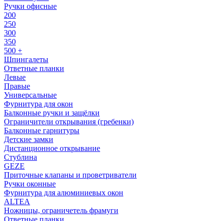
Ручки офисные
200
250
300
350
500 +
Шпингалеты
Ответные планки
Левые
Правые
Универсальные
Фурнитура для окон
Балконные ручки и защёлки
Ограничители открывания (гребенки)
Балконные гарнитуры
Детские замки
Дистанционное открывание
Стублина
GEZE
Приточные клапаны и проветриватели
Ручки оконные
Фурнитура для алюминиевых окон
ALTEA
Ножницы, ограничетель фрамуги
Ответные планки