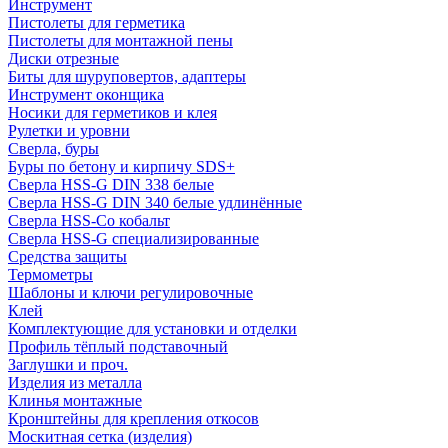
Инструмент
Пистолеты для герметика
Пистолеты для монтажной пены
Диски отрезные
Биты для шуруповертов, адаптеры
Инструмент оконщика
Носики для герметиков и клея
Рулетки и уровни
Сверла, буры
Буры по бетону и кирпичу SDS+
Сверла HSS-G DIN 338 белые
Сверла HSS-G DIN 340 белые удлинённые
Сверла HSS-Co кобальт
Сверла HSS-G специализированные
Средства защиты
Термометры
Шаблоны и ключи регулировочные
Клей
Комплектующие для установки и отделки
Профиль тёплый подставочный
Заглушки и проч.
Изделия из металла
Клинья монтажные
Кронштейны для крепления откосов
Москитная сетка (изделия)