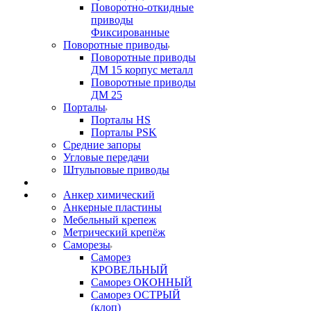
Поворотно-откидные
приводы
Фиксированные
Поворотные приводы
Поворотные приводы
ДМ 15 корпус металл
Поворотные приводы
ДМ 25
Порталы
Порталы HS
Порталы PSK
Средние запоры
Угловые передачи
Штульповые приводы
Анкер химический
Анкерные пластины
Мебельный крепеж
Метрический крепёж
Саморезы
Саморез
КРОВЕЛЬНЫЙ
Саморез ОКОННЫЙ
Саморез ОСТРЫЙ
(клоп)