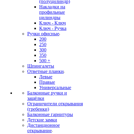
(полуцилиндр)
Накладки на
профильные
цилиндры
Ключ - Ключ
Ключ - Ручка
Ручки офисные
200
250
300
350
500 +
Шпингалеты
Ответные планки
Левые
Правые
Универсальные
Балконные ручки и
защёлки
Ограничители открывания
(гребенки)
Балконные гарнитуры
Детские замки
Дистанционное
открывание