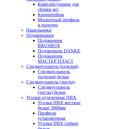
Комплектующие для
сборки м/с
Кронштейны
Москитный профиль
и полотно
Нащельники
Подоконники
Подоконник
BRUSBOX
Подоконник DANKE
Подоконник
МАСТЕР ПЛАСТ
Сэндвич-панель (изделия)
Сэндвич-панель
(изделия) белые
Сэндвич-панель (листы)
Сэндвич-панель
(листы) белые
Уголки отделочные ПВХ
Уголки ПВХ жесткие
белые 3000мм
Профили
установочные
Уголки ПВХ гибкие
белые