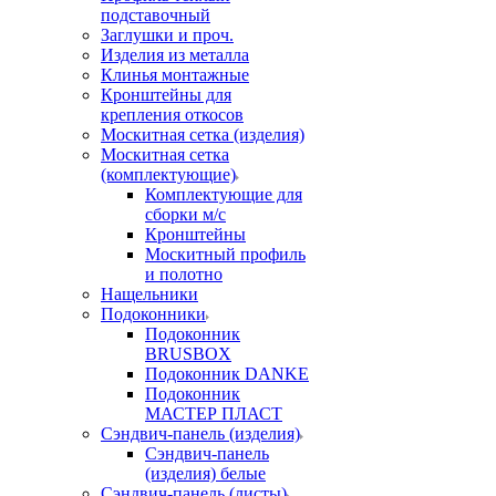
подставочный
Заглушки и проч.
Изделия из металла
Клинья монтажные
Кронштейны для
крепления откосов
Москитная сетка (изделия)
Москитная сетка
(комплектующие)
Комплектующие для
сборки м/с
Кронштейны
Москитный профиль
и полотно
Нащельники
Подоконники
Подоконник
BRUSBOX
Подоконник DANKE
Подоконник
МАСТЕР ПЛАСТ
Сэндвич-панель (изделия)
Сэндвич-панель
(изделия) белые
Сэндвич-панель (листы)