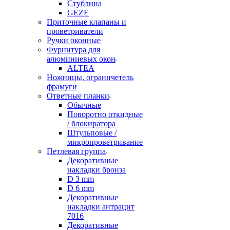
Стублина
GEZE
Приточные клапаны и
проветриватели
Ручки оконные
Фурнитура для
алюминиевых окон
ALTEA
Ножницы, ограничетель
фрамуги
Ответные планки
Обычные
Поворотно откидные
/ блокиратора
Штульповые /
микропроветривание
Петлевая группа
Декоративные
накладки бронза
D 3 mm
D 6 mm
Декоративные
накладки антрацит
7016
Декоративные