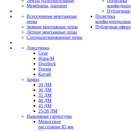
Ленты уплотнительные
Политика
Мембраны, паронит
конфиденци
Публичная 
Всесезонные монтажные
Политика
пены
конфиденциальн
Зимние монтажные пены
Публичная оферт
Летние монтажные пены
Специализированные пены
Доводчики
Geze
Нора-М
Doorlock
Dorma
Китай
Замки
20 ДМ
30 ДМ
35 ДМ
40 ДМ
45 ДМ
25/28 ДМ
Нажимные гарнитуры
Межосевое
расстояние 85 мм