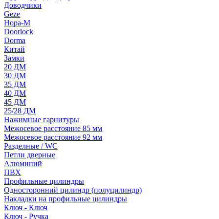
Доводчики
Geze
Нора-М
Doorlock
Dorma
Китай
Замки
20 ДМ
30 ДМ
35 ДМ
40 ДМ
45 ДМ
25/28 ДМ
Нажимные гарнитуры
Межосевое расстояние 85 мм
Межосевое расстояние 92 мм
Разделные / WC
Петли дверные
Алюминий
ПВХ
Профильные цилиндры
Односторонний цилиндр (полуцилиндр)
Накладки на профильные цилиндры
Ключ - Ключ
Ключ - Ручка