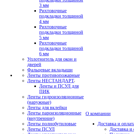
3 мм
Рихтовочные
подкладки толщиной
4 мм
Рихтовочные
подкладки толщиной
5 мм
Рихтовочные
подкладки толщиной
6 мм
Уплотнитель для окон и
дверей
Фальцевые вкладыши
Ленты противопожарные
Ленты НЕСТАНДАРТ
Ленты и ПСУЛ для
ПИК
Ленты гидроизоляционные
(наружные)
Ленты для вклейки
Ленты пароизоляционные
О компании
(внутренние)
Ленты полнобутиловые
Доставка и оплат
Ленты ПСУЛ
Доставка и 