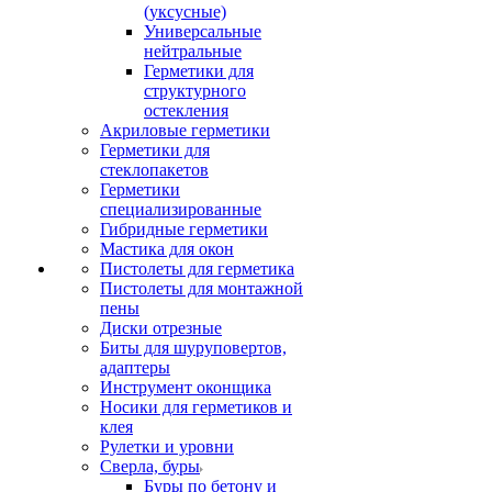
(уксусные)
Универсальные
нейтральные
Герметики для
структурного
остекления
Акриловые герметики
Герметики для
стеклопакетов
Герметики
специализированные
Гибридные герметики
Мастика для окон
Пистолеты для герметика
Пистолеты для монтажной
пены
Диски отрезные
Биты для шуруповертов,
адаптеры
Инструмент оконщика
Носики для герметиков и
клея
Рулетки и уровни
Сверла, буры
Буры по бетону и