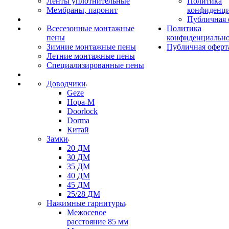
Ленты уплотнительные
Политика
Мембраны, паронит
конфиденци
Публичная 
Всесезонные монтажные
Политика
пены
конфиденциальн
Зимние монтажные пены
Публичная оферт
Летние монтажные пены
Специализированные пены
Доводчики
Geze
Нора-М
Doorlock
Dorma
Китай
Замки
20 ДМ
30 ДМ
35 ДМ
40 ДМ
45 ДМ
25/28 ДМ
Нажимные гарнитуры
Межосевое
расстояние 85 мм