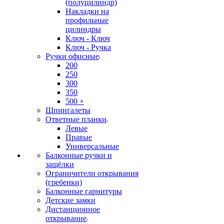
(полуцилиндр)
Накладки на
профильные
цилиндры
Ключ - Ключ
Ключ - Ручка
Ручки офисные
200
250
300
350
500 +
Шпингалеты
Ответные планки
Левые
Правые
Универсальные
Балконные ручки и
защёлки
Ограничители открывания
(гребенки)
Балконные гарнитуры
Детские замки
Дистанционное
открывание