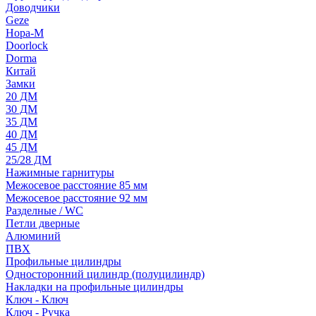
Доводчики
Geze
Нора-М
Doorlock
Dorma
Китай
Замки
20 ДМ
30 ДМ
35 ДМ
40 ДМ
45 ДМ
25/28 ДМ
Нажимные гарнитуры
Межосевое расстояние 85 мм
Межосевое расстояние 92 мм
Разделные / WC
Петли дверные
Алюминий
ПВХ
Профильные цилиндры
Односторонний цилиндр (полуцилиндр)
Накладки на профильные цилиндры
Ключ - Ключ
Ключ - Ручка