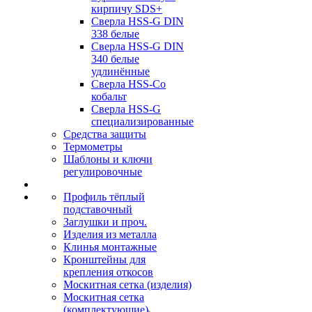
кирпичу SDS+
Сверла HSS-G DIN
338 белые
Сверла HSS-G DIN
340 белые
удлинённые
Сверла HSS-Co
кобальт
Сверла HSS-G
специализированные
Средства защиты
Термометры
Шаблоны и ключи
регулировочные
Профиль тёплый
подставочный
Заглушки и проч.
Изделия из металла
Клинья монтажные
Кронштейны для
крепления откосов
Москитная сетка (изделия)
Москитная сетка
(комплектующие)