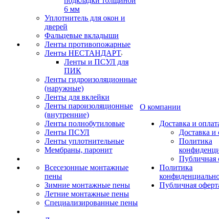
подкладки толщиной
6 мм
Уплотнитель для окон и
дверей
Фальцевые вкладыши
Ленты противопожарные
Ленты НЕСТАНДАРТ
Ленты и ПСУЛ для
ПИК
Ленты гидроизоляционные
(наружные)
Ленты для вклейки
Ленты пароизоляционные
О компании
(внутренние)
Ленты полнобутиловые
Доставка и оплат
Ленты ПСУЛ
Доставка и 
Ленты уплотнительные
Политика
Мембраны, паронит
конфиденци
Публичная 
Всесезонные монтажные
Политика
пены
конфиденциальн
Зимние монтажные пены
Публичная оферт
Летние монтажные пены
Специализированные пены