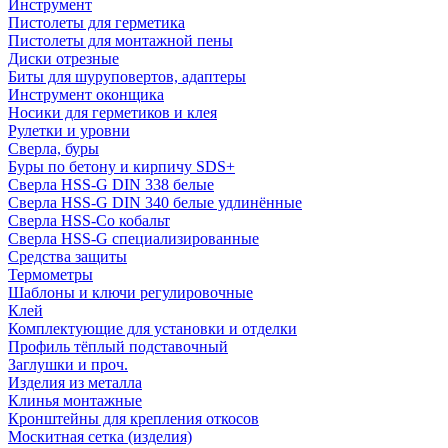
Инструмент
Пистолеты для герметика
Пистолеты для монтажной пены
Диски отрезные
Биты для шуруповертов, адаптеры
Инструмент оконщика
Носики для герметиков и клея
Рулетки и уровни
Сверла, буры
Буры по бетону и кирпичу SDS+
Сверла HSS-G DIN 338 белые
Сверла HSS-G DIN 340 белые удлинённые
Сверла HSS-Co кобальт
Сверла HSS-G специализированные
Средства защиты
Термометры
Шаблоны и ключи регулировочные
Клей
Комплектующие для установки и отделки
Профиль тёплый подставочный
Заглушки и проч.
Изделия из металла
Клинья монтажные
Кронштейны для крепления откосов
Москитная сетка (изделия)