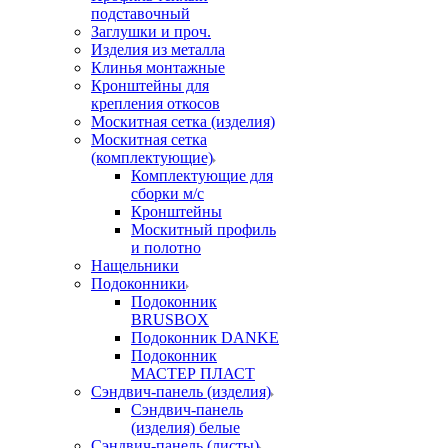
подставочный
Заглушки и проч.
Изделия из металла
Клинья монтажные
Кронштейны для
крепления откосов
Москитная сетка (изделия)
Москитная сетка
(комплектующие)
Комплектующие для
сборки м/с
Кронштейны
Москитный профиль
и полотно
Нащельники
Подоконники
Подоконник
BRUSBOX
Подоконник DANKE
Подоконник
МАСТЕР ПЛАСТ
Сэндвич-панель (изделия)
Сэндвич-панель
(изделия) белые
Сэндвич-панель (листы)