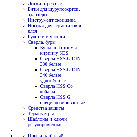
Диски отрезные
Биты для шуруповертов,
адаптеры
Инструмент оконщика
Носики для герметиков и
клея
Рулетки и уровни
Сверла, буры
Буры по бетону и
кирпичу SDS+
Сверла HSS-G DIN
338 белые
Сверла HSS-G DIN
340 белые
удлинённые
Сверла HSS-Co
кобальт
Сверла HSS-G
специализированные
Средства защиты
Термометры
Шаблоны и ключи
регулировочные
Профиль тёплый