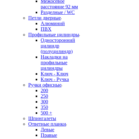
Межосевое
расстояние 92 мм
Разделные / WC
Петли дверные
Алюминий
ПВХ
Профильные цилиндры
Односторонний
цилиндр
(полуцилиндр)
Накладки на
профильные
цилиндры
Ключ - Ключ
Ключ - Ручка
Ручки офисные
200
250
300
350
500 +
Шпингалеты
Ответные планки
Левые
Правые