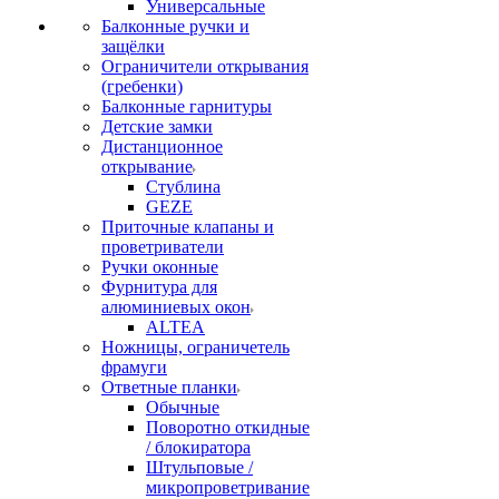
Универсальные
Балконные ручки и
защёлки
Ограничители открывания
(гребенки)
Балконные гарнитуры
Детские замки
Дистанционное
открывание
Стублина
GEZE
Приточные клапаны и
проветриватели
Ручки оконные
Фурнитура для
алюминиевых окон
ALTEA
Ножницы, ограничетель
фрамуги
Ответные планки
Обычные
Поворотно откидные
/ блокиратора
Штульповые /
микропроветривание