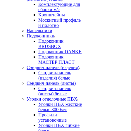
Комплектующие для
сборки м/с
Кронштейны
Москитный профиль
и полотно
Нащельники
Подоконники
Подоконник
BRUSBOX
Подоконник DANKE
Подоконник
МАСТЕР ПЛАСТ
Сэндвич-панель (изделия)
Сэндвич-панель
(изделия) белые
Сэндвич-панель (листы)
Сэндвич-панель
(листы) белые
Уголки отделочные ПВХ
Уголки ПВХ жесткие
белые 3000мм
Профили
установочные
Уголки ПВХ гибкие
белые