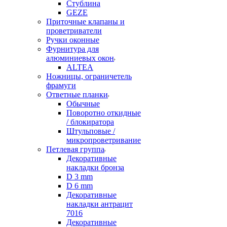
Стублина
GEZE
Приточные клапаны и
проветриватели
Ручки оконные
Фурнитура для
алюминиевых окон
ALTEA
Ножницы, ограничетель
фрамуги
Ответные планки
Обычные
Поворотно откидные
/ блокиратора
Штульповые /
микропроветривание
Петлевая группа
Декоративные
накладки бронза
D 3 mm
D 6 mm
Декоративные
накладки антрацит
7016
Декоративные