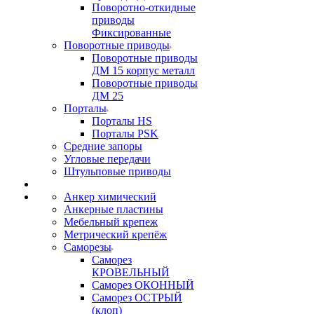
Поворотно-откидные
приводы
Фиксированные
Поворотные приводы
Поворотные приводы
ДМ 15 корпус металл
Поворотные приводы
ДМ 25
Порталы
Порталы HS
Порталы PSK
Средние запоры
Угловые передачи
Штульповые приводы
Анкер химический
Анкерные пластины
Мебельный крепеж
Метрический крепёж
Саморезы
Саморез
КРОВЕЛЬНЫЙ
Саморез ОКОННЫЙ
Саморез ОСТРЫЙ
(клоп)