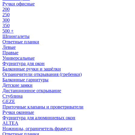
Ручки офисные
200
250
300
350
500 +
Шпингалеты
Ответные планки
Левые
Правые
Универсальные
Фурнитура для окон
Балконные ручки и защёлки
Ограничители открывания (гребенки)
Балконные гарнитуры
Детские замки
Дистанционное открывание
Стублина
GEZE
Приточные клапаны и проветриватели
Ручки оконные
Фурнитура для алюминиевых окон
ALTEA
Ножницы, ограничетель фрамуги
Ответные планки