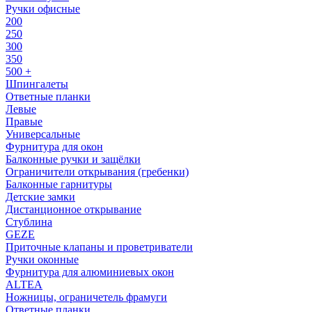
Ручки офисные
200
250
300
350
500 +
Шпингалеты
Ответные планки
Левые
Правые
Универсальные
Фурнитура для окон
Балконные ручки и защёлки
Ограничители открывания (гребенки)
Балконные гарнитуры
Детские замки
Дистанционное открывание
Стублина
GEZE
Приточные клапаны и проветриватели
Ручки оконные
Фурнитура для алюминиевых окон
ALTEA
Ножницы, ограничетель фрамуги
Ответные планки