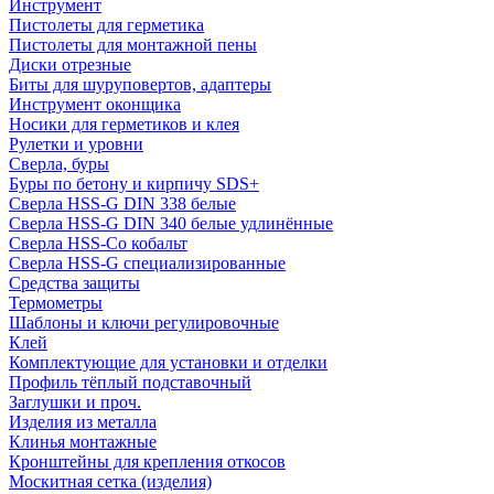
Инструмент
Пистолеты для герметика
Пистолеты для монтажной пены
Диски отрезные
Биты для шуруповертов, адаптеры
Инструмент оконщика
Носики для герметиков и клея
Рулетки и уровни
Сверла, буры
Буры по бетону и кирпичу SDS+
Сверла HSS-G DIN 338 белые
Сверла HSS-G DIN 340 белые удлинённые
Сверла HSS-Co кобальт
Сверла HSS-G специализированные
Средства защиты
Термометры
Шаблоны и ключи регулировочные
Клей
Комплектующие для установки и отделки
Профиль тёплый подставочный
Заглушки и проч.
Изделия из металла
Клинья монтажные
Кронштейны для крепления откосов
Москитная сетка (изделия)