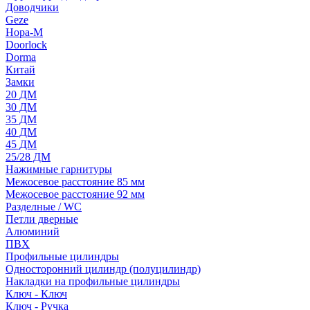
Доводчики
Geze
Нора-М
Doorlock
Dorma
Китай
Замки
20 ДМ
30 ДМ
35 ДМ
40 ДМ
45 ДМ
25/28 ДМ
Нажимные гарнитуры
Межосевое расстояние 85 мм
Межосевое расстояние 92 мм
Разделные / WC
Петли дверные
Алюминий
ПВХ
Профильные цилиндры
Односторонний цилиндр (полуцилиндр)
Накладки на профильные цилиндры
Ключ - Ключ
Ключ - Ручка