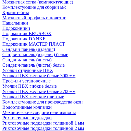
Москитная сетка (комплектующие)
Комплектующие для сборки м/с
Кронштейны
Москитный профиль и полотно
Нащельники
Подоконники
Подоконник BRUSBOX
Подоконник DANKE
Подоконник МАСТЕР ПЛАСТ
Сэндвич-панель (изделия)
Сэндвич-панель (изделия) белые
Сэндвич-панель (листы)
Сэндвич-панель (листы) белые
Уголки отделочные ПВХ
Уголки ПВХ жесткие белые 3000мм
Профили установочные
Уголки ПВХ гибкие белые
Уголки ПВХ жесткие белые 2700мм
Уголки ПВХ жесткие цветные
Комплектующие для производства окон
Водоотливные колпачки
Механические соединители импоста
Рихтовочные подкладки
Рихтовочные подкладки толщиной 1 мм
Рихтовочные подкладки толщиной 2 мм