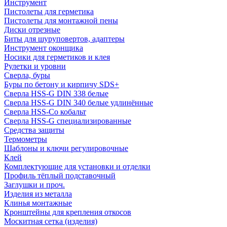
Инструмент
Пистолеты для герметика
Пистолеты для монтажной пены
Диски отрезные
Биты для шуруповертов, адаптеры
Инструмент оконщика
Носики для герметиков и клея
Рулетки и уровни
Сверла, буры
Буры по бетону и кирпичу SDS+
Сверла HSS-G DIN 338 белые
Сверла HSS-G DIN 340 белые удлинённые
Сверла HSS-Co кобальт
Сверла HSS-G специализированные
Средства защиты
Термометры
Шаблоны и ключи регулировочные
Клей
Комплектующие для установки и отделки
Профиль тёплый подставочный
Заглушки и проч.
Изделия из металла
Клинья монтажные
Кронштейны для крепления откосов
Москитная сетка (изделия)