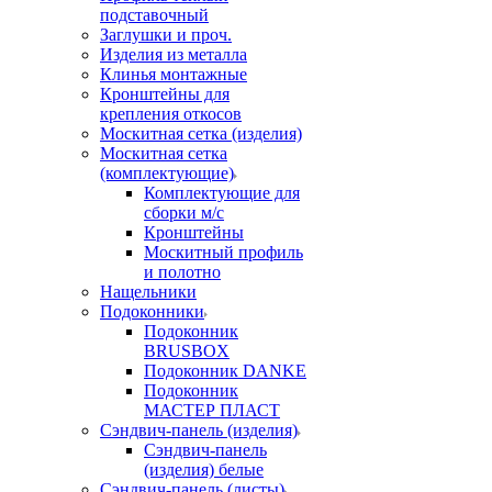
подставочный
Заглушки и проч.
Изделия из металла
Клинья монтажные
Кронштейны для
крепления откосов
Москитная сетка (изделия)
Москитная сетка
(комплектующие)
Комплектующие для
сборки м/с
Кронштейны
Москитный профиль
и полотно
Нащельники
Подоконники
Подоконник
BRUSBOX
Подоконник DANKE
Подоконник
МАСТЕР ПЛАСТ
Сэндвич-панель (изделия)
Сэндвич-панель
(изделия) белые
Сэндвич-панель (листы)