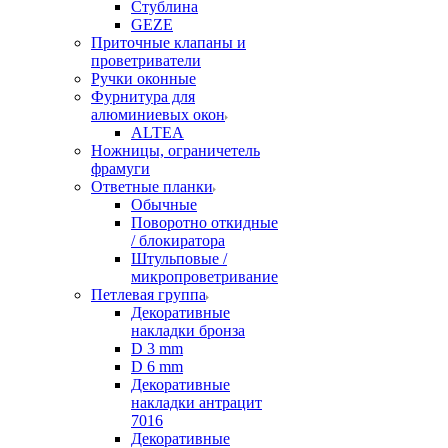
Стублина
GEZE
Приточные клапаны и
проветриватели
Ручки оконные
Фурнитура для
алюминиевых окон
ALTEA
Ножницы, ограничетель
фрамуги
Ответные планки
Обычные
Поворотно откидные
/ блокиратора
Штульповые /
микропроветривание
Петлевая группа
Декоративные
накладки бронза
D 3 mm
D 6 mm
Декоративные
накладки антрацит
7016
Декоративные