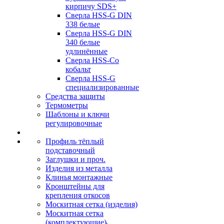
кирпичу SDS+
Сверла HSS-G DIN
338 белые
Сверла HSS-G DIN
340 белые
удлинённые
Сверла HSS-Co
кобальт
Сверла HSS-G
специализированные
Средства защиты
Термометры
Шаблоны и ключи
регулировочные
Профиль тёплый
подставочный
Заглушки и проч.
Изделия из металла
Клинья монтажные
Кронштейны для
крепления откосов
Москитная сетка (изделия)
Москитная сетка
(комплектующие)