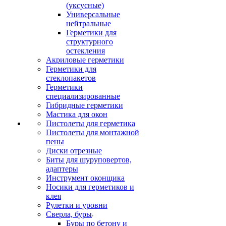
(уксусные)
Универсальные
нейтральные
Герметики для
структурного
остекления
Акриловые герметики
Герметики для
стеклопакетов
Герметики
специализированные
Гибридные герметики
Мастика для окон
Пистолеты для герметика
Пистолеты для монтажной
пены
Диски отрезные
Биты для шуруповертов,
адаптеры
Инструмент оконщика
Носики для герметиков и
клея
Рулетки и уровни
Сверла, буры
Буры по бетону и