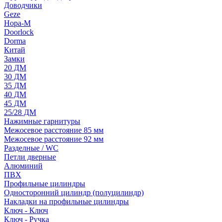
Доводчики
Geze
Нора-М
Doorlock
Dorma
Китай
Замки
20 ДМ
30 ДМ
35 ДМ
40 ДМ
45 ДМ
25/28 ДМ
Нажимные гарнитуры
Межосевое расстояние 85 мм
Межосевое расстояние 92 мм
Разделные / WC
Петли дверные
Алюминий
ПВХ
Профильные цилиндры
Односторонний цилиндр (полуцилиндр)
Накладки на профильные цилиндры
Ключ - Ключ
Ключ - Ручка