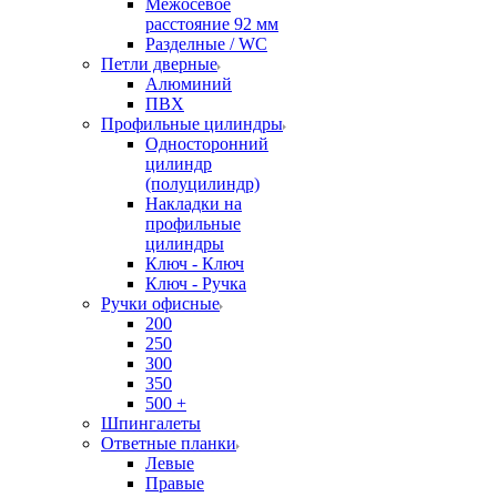
Межосевое
расстояние 92 мм
Разделные / WC
Петли дверные
Алюминий
ПВХ
Профильные цилиндры
Односторонний
цилиндр
(полуцилиндр)
Накладки на
профильные
цилиндры
Ключ - Ключ
Ключ - Ручка
Ручки офисные
200
250
300
350
500 +
Шпингалеты
Ответные планки
Левые
Правые