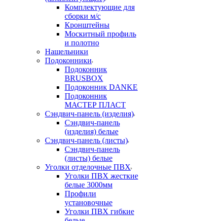
Комплектующие для
сборки м/с
Кронштейны
Москитный профиль
и полотно
Нащельники
Подоконники
Подоконник
BRUSBOX
Подоконник DANKE
Подоконник
МАСТЕР ПЛАСТ
Сэндвич-панель (изделия)
Сэндвич-панель
(изделия) белые
Сэндвич-панель (листы)
Сэндвич-панель
(листы) белые
Уголки отделочные ПВХ
Уголки ПВХ жесткие
белые 3000мм
Профили
установочные
Уголки ПВХ гибкие
белые