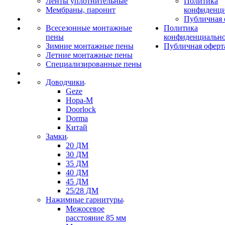
Ленты уплотнительные
Политика
Мембраны, паронит
конфиденци
Публичная 
Всесезонные монтажные
Политика
пены
конфиденциальн
Зимние монтажные пены
Публичная оферт
Летние монтажные пены
Специализированные пены
Доводчики
Geze
Нора-М
Doorlock
Dorma
Китай
Замки
20 ДМ
30 ДМ
35 ДМ
40 ДМ
45 ДМ
25/28 ДМ
Нажимные гарнитуры
Межосевое
расстояние 85 мм