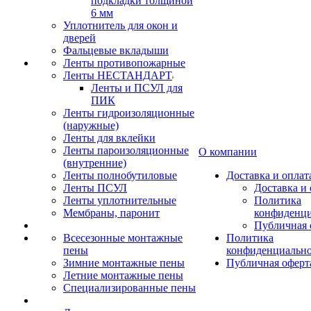
подкладки толщиной
6 мм
Уплотнитель для окон и
дверей
Фальцевые вкладыши
Ленты противопожарные
Ленты НЕСТАНДАРТ
Ленты и ПСУЛ для
ПИК
Ленты гидроизоляционные
(наружные)
Ленты для вклейки
Ленты пароизоляционные
О компании
(внутренние)
Ленты полнобутиловые
Доставка и оплат
Ленты ПСУЛ
Доставка и 
Ленты уплотнительные
Политика
Мембраны, паронит
конфиденци
Публичная 
Всесезонные монтажные
Политика
пены
конфиденциальн
Зимние монтажные пены
Публичная оферт
Летние монтажные пены
Специализированные пены