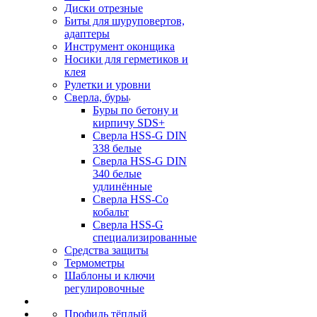
Диски отрезные
Биты для шуруповертов,
адаптеры
Инструмент оконщика
Носики для герметиков и
клея
Рулетки и уровни
Сверла, буры
Буры по бетону и
кирпичу SDS+
Сверла HSS-G DIN
338 белые
Сверла HSS-G DIN
340 белые
удлинённые
Сверла HSS-Co
кобальт
Сверла HSS-G
специализированные
Средства защиты
Термометры
Шаблоны и ключи
регулировочные
Профиль тёплый