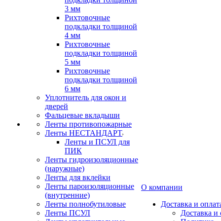
3 мм
Рихтовочные
подкладки толщиной
4 мм
Рихтовочные
подкладки толщиной
5 мм
Рихтовочные
подкладки толщиной
6 мм
Уплотнитель для окон и
дверей
Фальцевые вкладыши
Ленты противопожарные
Ленты НЕСТАНДАРТ
Ленты и ПСУЛ для
ПИК
Ленты гидроизоляционные
(наружные)
Ленты для вклейки
Ленты пароизоляционные
О компании
(внутренние)
Ленты полнобутиловые
Доставка и оплат
Ленты ПСУЛ
Доставка и 