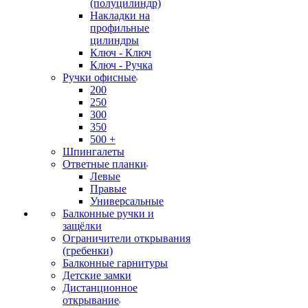
(полуцилиндр)
Накладки на
профильные
цилиндры
Ключ - Ключ
Ключ - Ручка
Ручки офисные
200
250
300
350
500 +
Шпингалеты
Ответные планки
Левые
Правые
Универсальные
Балконные ручки и
защёлки
Ограничители открывания
(гребенки)
Балконные гарнитуры
Детские замки
Дистанционное
открывание