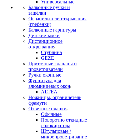
Универсальные
Балконные ручки и
защёлки
Ограничители открывания
(гребенки)
Балконные гарнитуры
Детские замки
Дистанционное
открывание
Стублина
GEZE
Приточные клапаны и
проветриватели
Ручки оконные
Фурнитура для
алюминиевых окон
ALTEA
Ножницы, ограничетель
фрамуги
Ответные планки
Обычные
Поворотно откидные
/ блокиратора
Штульповые /
микропроветривание