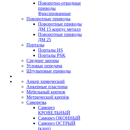
Поворотно-откидные
приводы
Фиксированные
Поворотные приводы
Поворотные приводы
ДМ 15 корпус металл
Поворотные приводы
ДМ 25
Порталы
Порталы HS
Порталы PSK
Средние запоры
Угловые передачи
Штульповые приводы
Анкер химический
Анкерные пластины
Мебельный крепеж
Метрический крепёж
Саморезы
Саморез
КРОВЕЛЬНЫЙ
Саморез ОКОННЫЙ
Саморез ОСТРЫЙ
(клоп)