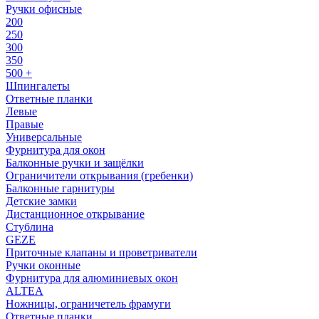
Ручки офисные
200
250
300
350
500 +
Шпингалеты
Ответные планки
Левые
Правые
Универсальные
Фурнитура для окон
Балконные ручки и защёлки
Ограничители открывания (гребенки)
Балконные гарнитуры
Детские замки
Дистанционное открывание
Стублина
GEZE
Приточные клапаны и проветриватели
Ручки оконные
Фурнитура для алюминиевых окон
ALTEA
Ножницы, ограничетель фрамуги
Ответные планки