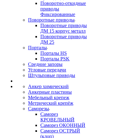
Поворотно-откидные
приводы
Фиксированные
Поворотные приводы
Поворотные приводы
ДМ 15 корпус металл
Поворотные приводы
ДМ 25
Порталы
Порталы HS
Порталы PSK
Средние запоры
Угловые передачи
Штульповые приводы
Анкер химический
Анкерные пластины
Мебельный крепеж
Метрический крепёж
Саморезы
Саморез
КРОВЕЛЬНЫЙ
Саморез ОКОННЫЙ
Саморез ОСТРЫЙ
(клоп)