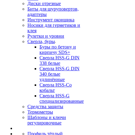
Диски отрезные
Биты для шуруповертов,
адаптеры
Инструмент оконщика
Носики для герметиков и
клея
Рулетки и уровни
Сверла, буры
Буры по бетону и
кирпичу SDS+
Сверла HSS-G DIN
338 белые
Сверла HSS-G DIN
340 белые
удлинённые
Сверла HSS-Co
кобальт
Сверла HSS-G
специализированные
Средства защиты
Термометры
Шаблоны и ключи
регулировочные
Профиль тёплый