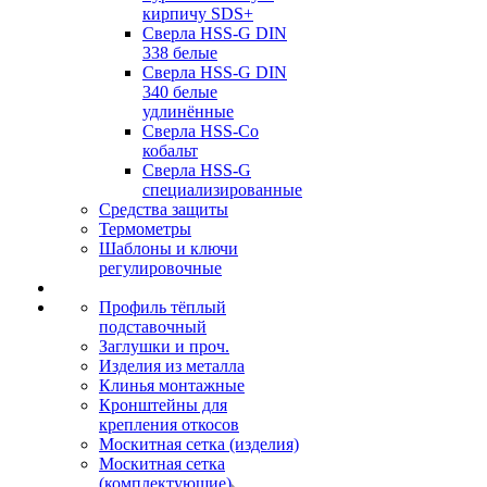
кирпичу SDS+
Сверла HSS-G DIN
338 белые
Сверла HSS-G DIN
340 белые
удлинённые
Сверла HSS-Co
кобальт
Сверла HSS-G
специализированные
Средства защиты
Термометры
Шаблоны и ключи
регулировочные
Профиль тёплый
подставочный
Заглушки и проч.
Изделия из металла
Клинья монтажные
Кронштейны для
крепления откосов
Москитная сетка (изделия)
Москитная сетка
(комплектующие)