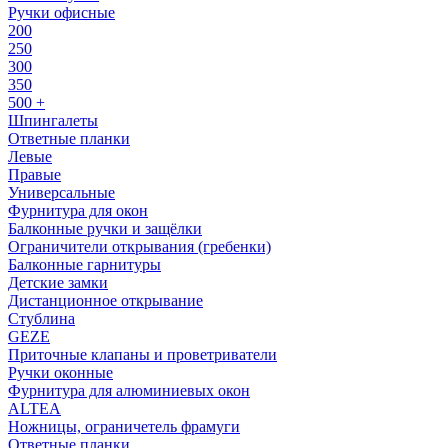
Ручки офисные
200
250
300
350
500 +
Шпингалеты
Ответные планки
Левые
Правые
Универсальные
Фурнитура для окон
Балконные ручки и защёлки
Ограничители открывания (гребенки)
Балконные гарнитуры
Детские замки
Дистанционное открывание
Стублина
GEZE
Приточные клапаны и проветриватели
Ручки оконные
Фурнитура для алюминиевых окон
ALTEA
Ножницы, ограничетель фрамуги
Ответные планки