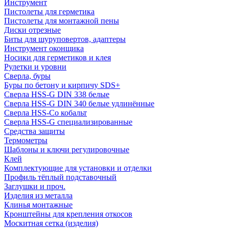
Инструмент
Пистолеты для герметика
Пистолеты для монтажной пены
Диски отрезные
Биты для шуруповертов, адаптеры
Инструмент оконщика
Носики для герметиков и клея
Рулетки и уровни
Сверла, буры
Буры по бетону и кирпичу SDS+
Сверла HSS-G DIN 338 белые
Сверла HSS-G DIN 340 белые удлинённые
Сверла HSS-Co кобальт
Сверла HSS-G специализированные
Средства защиты
Термометры
Шаблоны и ключи регулировочные
Клей
Комплектующие для установки и отделки
Профиль тёплый подставочный
Заглушки и проч.
Изделия из металла
Клинья монтажные
Кронштейны для крепления откосов
Москитная сетка (изделия)