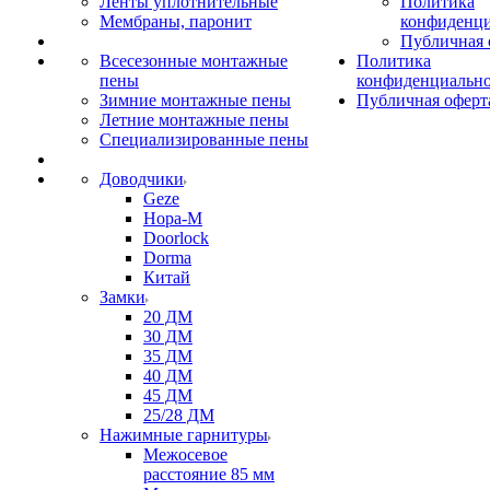
Ленты уплотнительные
Политика
Мембраны, паронит
конфиденци
Публичная 
Всесезонные монтажные
Политика
пены
конфиденциальн
Зимние монтажные пены
Публичная оферт
Летние монтажные пены
Специализированные пены
Доводчики
Geze
Нора-М
Doorlock
Dorma
Китай
Замки
20 ДМ
30 ДМ
35 ДМ
40 ДМ
45 ДМ
25/28 ДМ
Нажимные гарнитуры
Межосевое
расстояние 85 мм