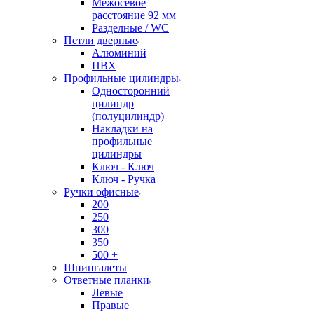
Межосевое
расстояние 92 мм
Разделные / WC
Петли дверные
Алюминий
ПВХ
Профильные цилиндры
Односторонний
цилиндр
(полуцилиндр)
Накладки на
профильные
цилиндры
Ключ - Ключ
Ключ - Ручка
Ручки офисные
200
250
300
350
500 +
Шпингалеты
Ответные планки
Левые
Правые