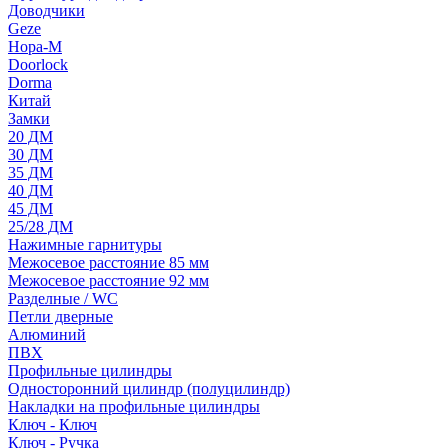
Доводчики
Geze
Нора-М
Doorlock
Dorma
Китай
Замки
20 ДМ
30 ДМ
35 ДМ
40 ДМ
45 ДМ
25/28 ДМ
Нажимные гарнитуры
Межосевое расстояние 85 мм
Межосевое расстояние 92 мм
Разделные / WC
Петли дверные
Алюминий
ПВХ
Профильные цилиндры
Односторонний цилиндр (полуцилиндр)
Накладки на профильные цилиндры
Ключ - Ключ
Ключ - Ручка