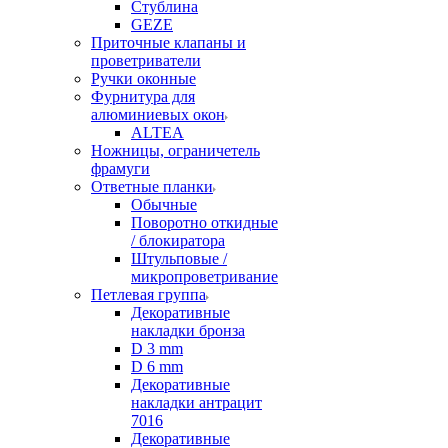
Стублина
GEZE
Приточные клапаны и
проветриватели
Ручки оконные
Фурнитура для
алюминиевых окон
ALTEA
Ножницы, ограничетель
фрамуги
Ответные планки
Обычные
Поворотно откидные
/ блокиратора
Штульповые /
микропроветривание
Петлевая группа
Декоративные
накладки бронза
D 3 mm
D 6 mm
Декоративные
накладки антрацит
7016
Декоративные