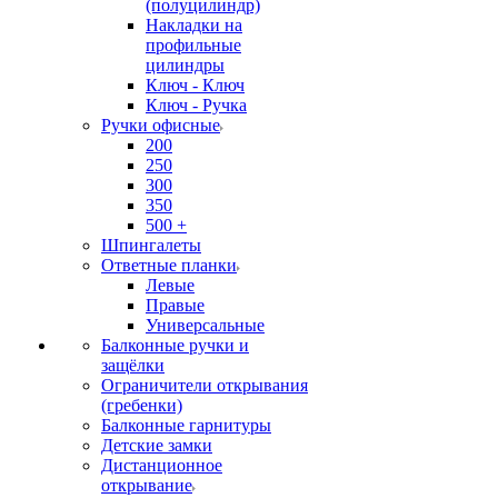
(полуцилиндр)
Накладки на
профильные
цилиндры
Ключ - Ключ
Ключ - Ручка
Ручки офисные
200
250
300
350
500 +
Шпингалеты
Ответные планки
Левые
Правые
Универсальные
Балконные ручки и
защёлки
Ограничители открывания
(гребенки)
Балконные гарнитуры
Детские замки
Дистанционное
открывание