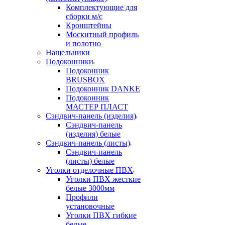
Комплектующие для
сборки м/с
Кронштейны
Москитный профиль
и полотно
Нащельники
Подоконники
Подоконник
BRUSBOX
Подоконник DANKE
Подоконник
МАСТЕР ПЛАСТ
Сэндвич-панель (изделия)
Сэндвич-панель
(изделия) белые
Сэндвич-панель (листы)
Сэндвич-панель
(листы) белые
Уголки отделочные ПВХ
Уголки ПВХ жесткие
белые 3000мм
Профили
установочные
Уголки ПВХ гибкие
белые