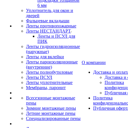
подкладки толщиной
6 мм
Уплотнитель для окон и
дверей
Фальцевые вкладыши
Ленты противопожарные
Ленты НЕСТАНДАРТ
Ленты и ПСУЛ для
ПИК
Ленты гидроизоляционные
(наружные)
Ленты для вклейки
Ленты пароизоляционные
О компании
(внутренние)
Ленты полнобутиловые
Доставка и оплат
Ленты ПСУЛ
Доставка и 
Ленты уплотнительные
Политика
Мембраны, паронит
конфиденци
Публичная 
Всесезонные монтажные
Политика
пены
конфиденциальн
Зимние монтажные пены
Публичная оферт
Летние монтажные пены
Специализированные пены