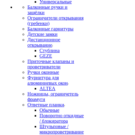
Универсальные
Балконные ручки и
защёлки
Ограничители открывания
(гребенки)
Балконные гарнитуры
Детские замки
Дистанционное
открывание
Стублина
GEZE
Приточные клапаны и
проветриватели
Ручки оконные
Фурнитура для
алюминиевых окон
ALTEA
Ножницы, ограничетель
фрамуги
Ответные планки
Обычные
Поворотно откидные
/ блокиратора
Штульповые /
микропроветривание