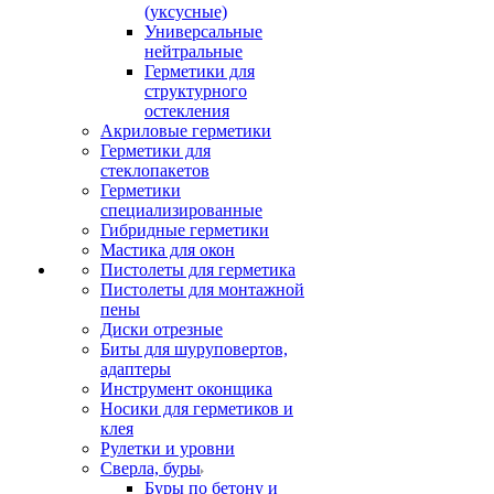
(уксусные)
Универсальные
нейтральные
Герметики для
структурного
остекления
Акриловые герметики
Герметики для
стеклопакетов
Герметики
специализированные
Гибридные герметики
Мастика для окон
Пистолеты для герметика
Пистолеты для монтажной
пены
Диски отрезные
Биты для шуруповертов,
адаптеры
Инструмент оконщика
Носики для герметиков и
клея
Рулетки и уровни
Сверла, буры
Буры по бетону и