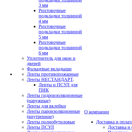
3 мм
Рихтовочные
подкладки толщиной
4 мм
Рихтовочные
подкладки толщиной
5 мм
Рихтовочные
подкладки толщиной
6 мм
Уплотнитель для окон и
дверей
Фальцевые вкладыши
Ленты противопожарные
Ленты НЕСТАНДАРТ
Ленты и ПСУЛ для
ПИК
Ленты гидроизоляционные
(наружные)
Ленты для вклейки
Ленты пароизоляционные
О компании
(внутренние)
Ленты полнобутиловые
Доставка и оплат
Ленты ПСУЛ
Доставка и 