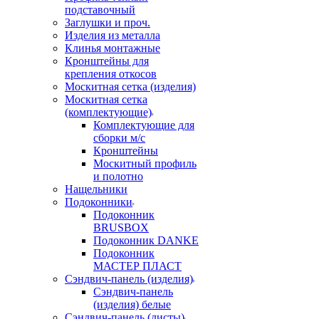
подставочный
Заглушки и проч.
Изделия из металла
Клинья монтажные
Кронштейны для
крепления откосов
Москитная сетка (изделия)
Москитная сетка
(комплектующие)
Комплектующие для
сборки м/с
Кронштейны
Москитный профиль
и полотно
Нащельники
Подоконники
Подоконник
BRUSBOX
Подоконник DANKE
Подоконник
МАСТЕР ПЛАСТ
Сэндвич-панель (изделия)
Сэндвич-панель
(изделия) белые
Сэндвич-панель (листы)