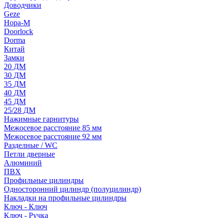
Доводчики
Geze
Нора-М
Doorlock
Dorma
Китай
Замки
20 ДМ
30 ДМ
35 ДМ
40 ДМ
45 ДМ
25/28 ДМ
Нажимные гарнитуры
Межосевое расстояние 85 мм
Межосевое расстояние 92 мм
Разделные / WC
Петли дверные
Алюминий
ПВХ
Профильные цилиндры
Односторонний цилиндр (полуцилиндр)
Накладки на профильные цилиндры
Ключ - Ключ
Ключ - Ручка