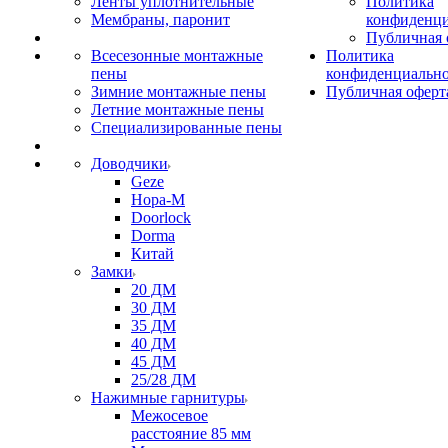
Ленты уплотнительные
Политика
Мембраны, паронит
конфиденци
Публичная 
Всесезонные монтажные
Политика
пены
конфиденциальн
Зимние монтажные пены
Публичная оферт
Летние монтажные пены
Специализированные пены
Доводчики
Geze
Нора-М
Doorlock
Dorma
Китай
Замки
20 ДМ
30 ДМ
35 ДМ
40 ДМ
45 ДМ
25/28 ДМ
Нажимные гарнитуры
Межосевое
расстояние 85 мм