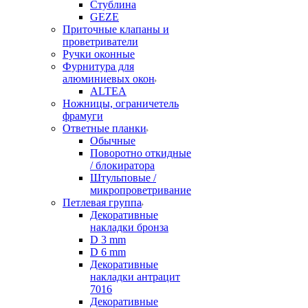
Стублина
GEZE
Приточные клапаны и
проветриватели
Ручки оконные
Фурнитура для
алюминиевых окон
ALTEA
Ножницы, ограничетель
фрамуги
Ответные планки
Обычные
Поворотно откидные
/ блокиратора
Штульповые /
микропроветривание
Петлевая группа
Декоративные
накладки бронза
D 3 mm
D 6 mm
Декоративные
накладки антрацит
7016
Декоративные