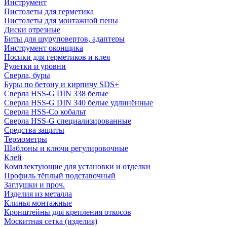
Инструмент
Пистолеты для герметика
Пистолеты для монтажной пены
Диски отрезные
Биты для шуруповертов, адаптеры
Инструмент оконщика
Носики для герметиков и клея
Рулетки и уровни
Сверла, буры
Буры по бетону и кирпичу SDS+
Сверла HSS-G DIN 338 белые
Сверла HSS-G DIN 340 белые удлинённые
Сверла HSS-Co кобальт
Сверла HSS-G специализированные
Средства защиты
Термометры
Шаблоны и ключи регулировочные
Клей
Комплектующие для установки и отделки
Профиль тёплый подставочный
Заглушки и проч.
Изделия из металла
Клинья монтажные
Кронштейны для крепления откосов
Москитная сетка (изделия)