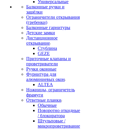
Универсальные
Балконные ручки и
защёлки
Ограничители открывания
(гребенки)
Балконные гарнитуры
Детские замки
Дистанционное
открывание
Стублина
GEZE
Приточные клапаны и
проветриватели
Ручки оконные
Фурнитура для
алюминиевых окон
ALTEA
Ножницы, ограничетель
фрамуги
Ответные планки
Обычные
Поворотно откидные
/ блокиратора
Штульповые /
микропроветривание