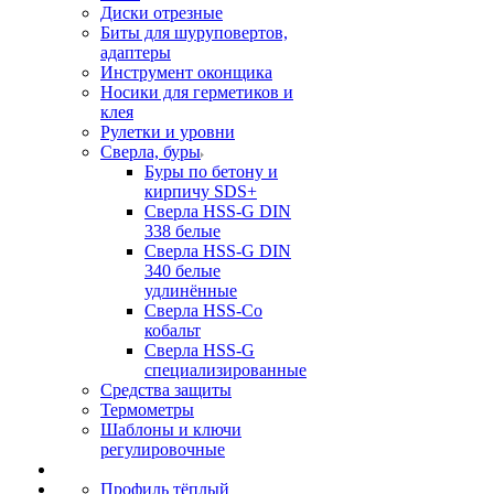
Диски отрезные
Биты для шуруповертов,
адаптеры
Инструмент оконщика
Носики для герметиков и
клея
Рулетки и уровни
Сверла, буры
Буры по бетону и
кирпичу SDS+
Сверла HSS-G DIN
338 белые
Сверла HSS-G DIN
340 белые
удлинённые
Сверла HSS-Co
кобальт
Сверла HSS-G
специализированные
Средства защиты
Термометры
Шаблоны и ключи
регулировочные
Профиль тёплый