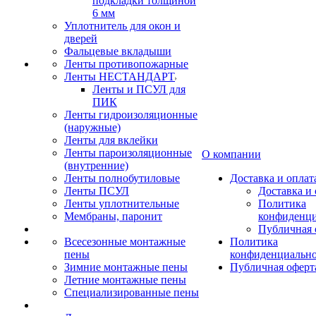
подкладки толщиной
6 мм
Уплотнитель для окон и
дверей
Фальцевые вкладыши
Ленты противопожарные
Ленты НЕСТАНДАРТ
Ленты и ПСУЛ для
ПИК
Ленты гидроизоляционные
(наружные)
Ленты для вклейки
Ленты пароизоляционные
О компании
(внутренние)
Ленты полнобутиловые
Доставка и оплат
Ленты ПСУЛ
Доставка и 
Ленты уплотнительные
Политика
Мембраны, паронит
конфиденци
Публичная 
Всесезонные монтажные
Политика
пены
конфиденциальн
Зимние монтажные пены
Публичная оферт
Летние монтажные пены
Специализированные пены