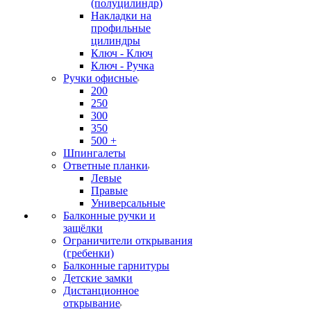
(полуцилиндр)
Накладки на
профильные
цилиндры
Ключ - Ключ
Ключ - Ручка
Ручки офисные
200
250
300
350
500 +
Шпингалеты
Ответные планки
Левые
Правые
Универсальные
Балконные ручки и
защёлки
Ограничители открывания
(гребенки)
Балконные гарнитуры
Детские замки
Дистанционное
открывание