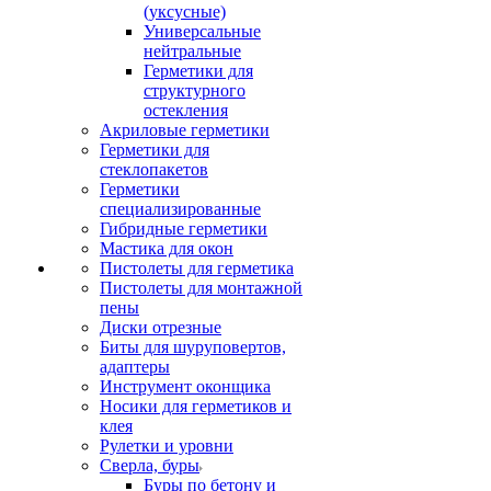
(уксусные)
Универсальные
нейтральные
Герметики для
структурного
остекления
Акриловые герметики
Герметики для
стеклопакетов
Герметики
специализированные
Гибридные герметики
Мастика для окон
Пистолеты для герметика
Пистолеты для монтажной
пены
Диски отрезные
Биты для шуруповертов,
адаптеры
Инструмент оконщика
Носики для герметиков и
клея
Рулетки и уровни
Сверла, буры
Буры по бетону и