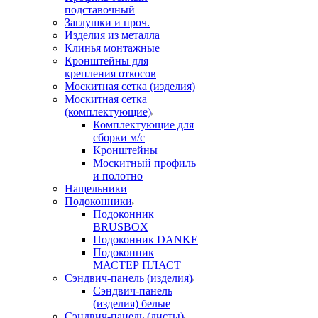
подставочный
Заглушки и проч.
Изделия из металла
Клинья монтажные
Кронштейны для
крепления откосов
Москитная сетка (изделия)
Москитная сетка
(комплектующие)
Комплектующие для
сборки м/с
Кронштейны
Москитный профиль
и полотно
Нащельники
Подоконники
Подоконник
BRUSBOX
Подоконник DANKE
Подоконник
МАСТЕР ПЛАСТ
Сэндвич-панель (изделия)
Сэндвич-панель
(изделия) белые
Сэндвич-панель (листы)