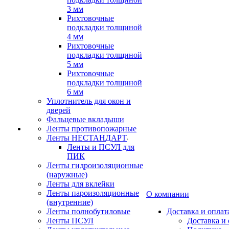
3 мм
Рихтовочные
подкладки толщиной
4 мм
Рихтовочные
подкладки толщиной
5 мм
Рихтовочные
подкладки толщиной
6 мм
Уплотнитель для окон и
дверей
Фальцевые вкладыши
Ленты противопожарные
Ленты НЕСТАНДАРТ
Ленты и ПСУЛ для
ПИК
Ленты гидроизоляционные
(наружные)
Ленты для вклейки
Ленты пароизоляционные
О компании
(внутренние)
Ленты полнобутиловые
Доставка и оплат
Ленты ПСУЛ
Доставка и 