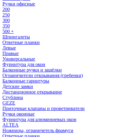
Ручки офисные
200
250
300
350
500 +
Шпингалеты
Ответные планки
Левые
Правые
Универсальные
Фурнитура для окон
Балконные ручки и защёлки
Ограничители открывания (гребенки)
Балконные гарнитуры
Детские замки
Дистанционное открывание
Стублина
GEZE
Приточные клапаны и проветриватели
Ручки оконные
Фурнитура для алюминиевых окон
ALTEA
Ножницы, ограничетель фрамуги
Ответные планки