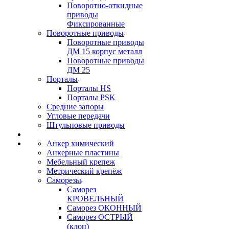
Поворотно-откидные
приводы
Фиксированные
Поворотные приводы
Поворотные приводы
ДМ 15 корпус металл
Поворотные приводы
ДМ 25
Порталы
Порталы HS
Порталы PSK
Средние запоры
Угловые передачи
Штульповые приводы
Анкер химический
Анкерные пластины
Мебельный крепеж
Метрический крепёж
Саморезы
Саморез
КРОВЕЛЬНЫЙ
Саморез ОКОННЫЙ
Саморез ОСТРЫЙ
(клоп)