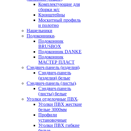
Комплектующие для
сборки м/с
Кронштейны
Москитный профиль
и полотно
Нащельники
Подоконники
Подоконник
BRUSBOX
Подоконник DANKE
Подоконник
МАСТЕР ПЛАСТ
Сэндвич-панель (изделия)
Сэндвич-панель
(изделия) белые
Сэндвич-панель (листы)
Сэндвич-панель
(листы) белые
Уголки отделочные ПВХ
Уголки ПВХ жесткие
белые 3000мм
Профили
установочные
Уголки ПВХ гибкие
белые