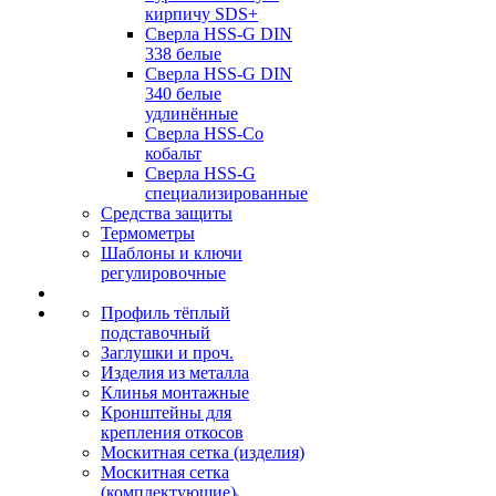
кирпичу SDS+
Сверла HSS-G DIN
338 белые
Сверла HSS-G DIN
340 белые
удлинённые
Сверла HSS-Co
кобальт
Сверла HSS-G
специализированные
Средства защиты
Термометры
Шаблоны и ключи
регулировочные
Профиль тёплый
подставочный
Заглушки и проч.
Изделия из металла
Клинья монтажные
Кронштейны для
крепления откосов
Москитная сетка (изделия)
Москитная сетка
(комплектующие)