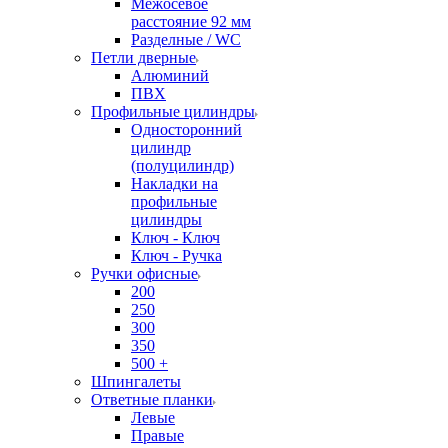
Межосевое
расстояние 92 мм
Разделные / WC
Петли дверные
Алюминий
ПВХ
Профильные цилиндры
Односторонний
цилиндр
(полуцилиндр)
Накладки на
профильные
цилиндры
Ключ - Ключ
Ключ - Ручка
Ручки офисные
200
250
300
350
500 +
Шпингалеты
Ответные планки
Левые
Правые