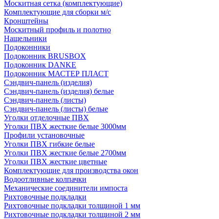
Москитная сетка (комплектующие)
Комплектующие для сборки м/с
Кронштейны
Москитный профиль и полотно
Нащельники
Подоконники
Подоконник BRUSBOX
Подоконник DANKE
Подоконник МАСТЕР ПЛАСТ
Сэндвич-панель (изделия)
Сэндвич-панель (изделия) белые
Сэндвич-панель (листы)
Сэндвич-панель (листы) белые
Уголки отделочные ПВХ
Уголки ПВХ жесткие белые 3000мм
Профили установочные
Уголки ПВХ гибкие белые
Уголки ПВХ жесткие белые 2700мм
Уголки ПВХ жесткие цветные
Комплектующие для производства окон
Водоотливные колпачки
Механические соединители импоста
Рихтовочные подкладки
Рихтовочные подкладки толщиной 1 мм
Рихтовочные подкладки толщиной 2 мм