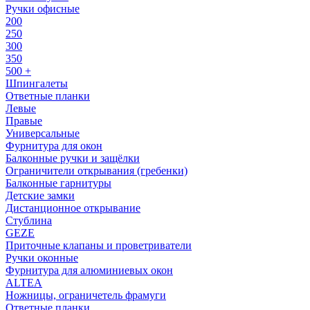
Ручки офисные
200
250
300
350
500 +
Шпингалеты
Ответные планки
Левые
Правые
Универсальные
Фурнитура для окон
Балконные ручки и защёлки
Ограничители открывания (гребенки)
Балконные гарнитуры
Детские замки
Дистанционное открывание
Стублина
GEZE
Приточные клапаны и проветриватели
Ручки оконные
Фурнитура для алюминиевых окон
ALTEA
Ножницы, ограничетель фрамуги
Ответные планки