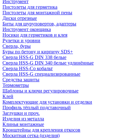
Инструмент
Пистолеты для герметика
Пистолеты для монтажной пены
Диски отрезные
Биты для шуруповертов, адаптеры
Инструмент оконщика
Носики для герметиков и клея
Рулетки и уровни
Сверла, буры
Буры по бетону и кирпичу SDS+
Сверла HSS-G DIN 338 белые
Сверла HSS-G DIN 340 белые удлинённые
Сверла HSS-Co кобальт
Сверла HSS-G специализированные
Средства защиты
Термометры
Шаблоны и ключи регулировочные
Клей
Комплектующие для установки и отделки
Профиль тёплый подставочный
Заглушки и проч.
Изделия из металла
Клинья монтажные
Кронштейны для крепления откосов
Москитная сетка (изделия)