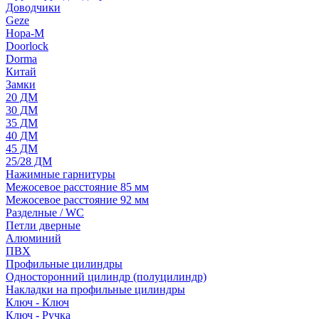
Доводчики
Geze
Нора-М
Doorlock
Dorma
Китай
Замки
20 ДМ
30 ДМ
35 ДМ
40 ДМ
45 ДМ
25/28 ДМ
Нажимные гарнитуры
Межосевое расстояние 85 мм
Межосевое расстояние 92 мм
Разделные / WC
Петли дверные
Алюминий
ПВХ
Профильные цилиндры
Односторонний цилиндр (полуцилиндр)
Накладки на профильные цилиндры
Ключ - Ключ
Ключ - Ручка