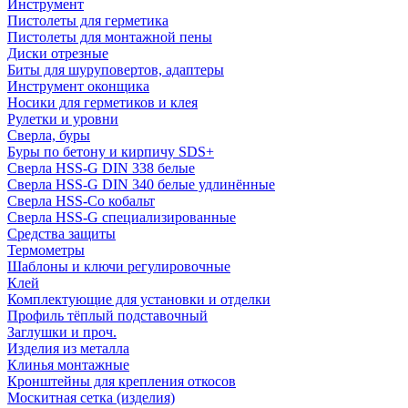
Инструмент
Пистолеты для герметика
Пистолеты для монтажной пены
Диски отрезные
Биты для шуруповертов, адаптеры
Инструмент оконщика
Носики для герметиков и клея
Рулетки и уровни
Сверла, буры
Буры по бетону и кирпичу SDS+
Сверла HSS-G DIN 338 белые
Сверла HSS-G DIN 340 белые удлинённые
Сверла HSS-Co кобальт
Сверла HSS-G специализированные
Средства защиты
Термометры
Шаблоны и ключи регулировочные
Клей
Комплектующие для установки и отделки
Профиль тёплый подставочный
Заглушки и проч.
Изделия из металла
Клинья монтажные
Кронштейны для крепления откосов
Москитная сетка (изделия)