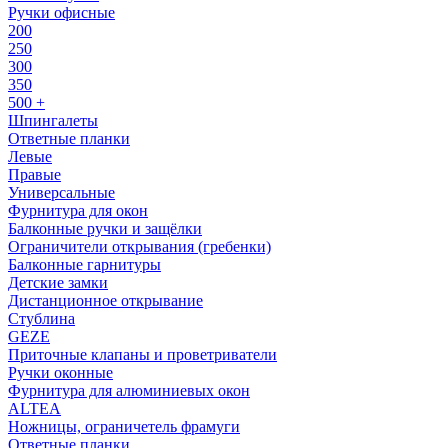
Ручки офисные
200
250
300
350
500 +
Шпингалеты
Ответные планки
Левые
Правые
Универсальные
Фурнитура для окон
Балконные ручки и защёлки
Ограничители открывания (гребенки)
Балконные гарнитуры
Детские замки
Дистанционное открывание
Стублина
GEZE
Приточные клапаны и проветриватели
Ручки оконные
Фурнитура для алюминиевых окон
ALTEA
Ножницы, ограничетель фрамуги
Ответные планки