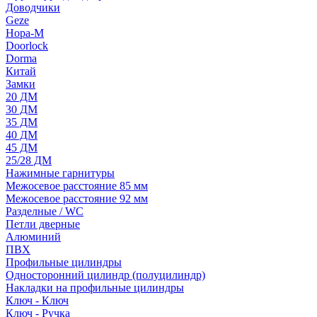
Доводчики
Geze
Нора-М
Doorlock
Dorma
Китай
Замки
20 ДМ
30 ДМ
35 ДМ
40 ДМ
45 ДМ
25/28 ДМ
Нажимные гарнитуры
Межосевое расстояние 85 мм
Межосевое расстояние 92 мм
Разделные / WC
Петли дверные
Алюминий
ПВХ
Профильные цилиндры
Односторонний цилиндр (полуцилиндр)
Накладки на профильные цилиндры
Ключ - Ключ
Ключ - Ручка