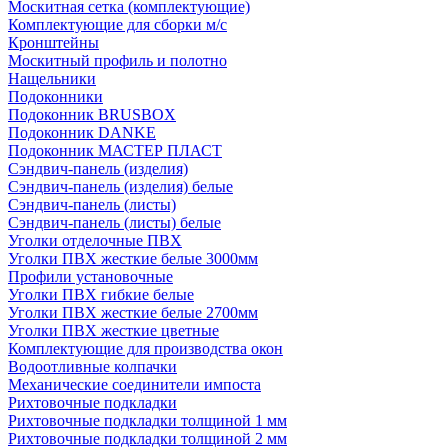
Москитная сетка (комплектующие)
Комплектующие для сборки м/с
Кронштейны
Москитный профиль и полотно
Нащельники
Подоконники
Подоконник BRUSBOX
Подоконник DANKE
Подоконник МАСТЕР ПЛАСТ
Сэндвич-панель (изделия)
Сэндвич-панель (изделия) белые
Сэндвич-панель (листы)
Сэндвич-панель (листы) белые
Уголки отделочные ПВХ
Уголки ПВХ жесткие белые 3000мм
Профили установочные
Уголки ПВХ гибкие белые
Уголки ПВХ жесткие белые 2700мм
Уголки ПВХ жесткие цветные
Комплектующие для производства окон
Водоотливные колпачки
Механические соединители импоста
Рихтовочные подкладки
Рихтовочные подкладки толщиной 1 мм
Рихтовочные подкладки толщиной 2 мм