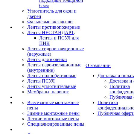
подкладки толщиной
6 мм
Уплотнитель для окон и
дверей
Фальцевые вкладыши
Ленты противопожарные
Ленты НЕСТАНДАРТ
Ленты и ПСУЛ для
ПИК
Ленты гидроизоляционные
(наружные)
Ленты для вклейки
Ленты пароизоляционные
О компании
(внутренние)
Ленты полнобутиловые
Доставка и оплат
Ленты ПСУЛ
Доставка и 
Ленты уплотнительные
Политика
Мембраны, паронит
конфиденци
Публичная 
Всесезонные монтажные
Политика
пены
конфиденциальн
Зимние монтажные пены
Публичная оферт
Летние монтажные пены
Специализированные пены