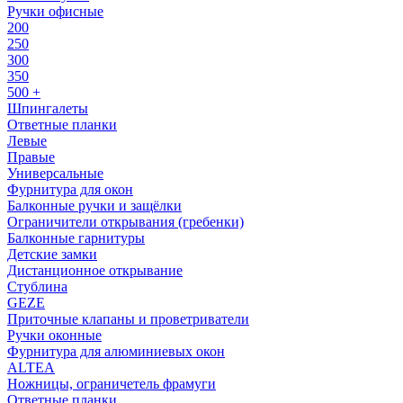
Ручки офисные
200
250
300
350
500 +
Шпингалеты
Ответные планки
Левые
Правые
Универсальные
Фурнитура для окон
Балконные ручки и защёлки
Ограничители открывания (гребенки)
Балконные гарнитуры
Детские замки
Дистанционное открывание
Стублина
GEZE
Приточные клапаны и проветриватели
Ручки оконные
Фурнитура для алюминиевых окон
ALTEA
Ножницы, ограничетель фрамуги
Ответные планки