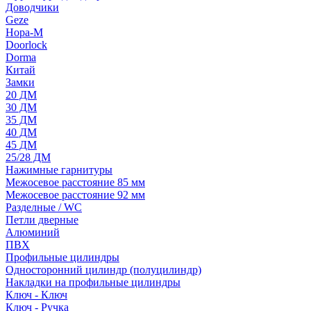
Доводчики
Geze
Нора-М
Doorlock
Dorma
Китай
Замки
20 ДМ
30 ДМ
35 ДМ
40 ДМ
45 ДМ
25/28 ДМ
Нажимные гарнитуры
Межосевое расстояние 85 мм
Межосевое расстояние 92 мм
Разделные / WC
Петли дверные
Алюминий
ПВХ
Профильные цилиндры
Односторонний цилиндр (полуцилиндр)
Накладки на профильные цилиндры
Ключ - Ключ
Ключ - Ручка