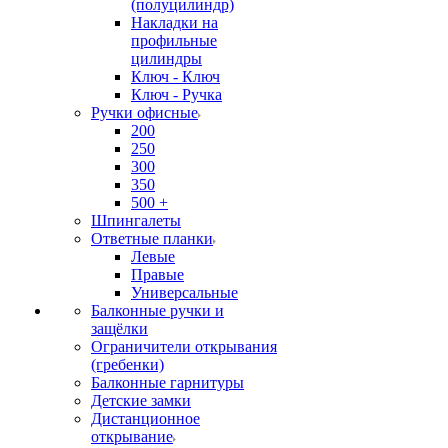
(полуцилиндр)
Накладки на
профильные
цилиндры
Ключ - Ключ
Ключ - Ручка
Ручки офисные
200
250
300
350
500 +
Шпингалеты
Ответные планки
Левые
Правые
Универсальные
Балконные ручки и
защёлки
Ограничители открывания
(гребенки)
Балконные гарнитуры
Детские замки
Дистанционное
открывание