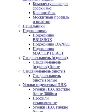
Комплектующие для
сборки м/с
Кронштейны
Москитный профиль
и полотно
Нащельники
Подоконники
Подоконник
BRUSBOX
Подоконник DANKE
Подоконник
МАСТЕР ПЛАСТ
Сэндвич-панель (изделия)
Сэндвич-панель
(изделия) белые
Сэндвич-панель (листы)
Сэндвич-панель
(листы) белые
Уголки отделочные ПВХ
Уголки ПВХ жесткие
белые 3000мм
Профили
установочные
Уголки ПВХ гибкие
белые