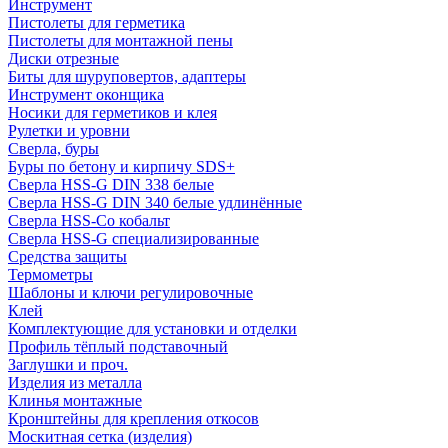
Инструмент
Пистолеты для герметика
Пистолеты для монтажной пены
Диски отрезные
Биты для шуруповертов, адаптеры
Инструмент оконщика
Носики для герметиков и клея
Рулетки и уровни
Сверла, буры
Буры по бетону и кирпичу SDS+
Сверла HSS-G DIN 338 белые
Сверла HSS-G DIN 340 белые удлинённые
Сверла HSS-Co кобальт
Сверла HSS-G специализированные
Средства защиты
Термометры
Шаблоны и ключи регулировочные
Клей
Комплектующие для установки и отделки
Профиль тёплый подставочный
Заглушки и проч.
Изделия из металла
Клинья монтажные
Кронштейны для крепления откосов
Москитная сетка (изделия)