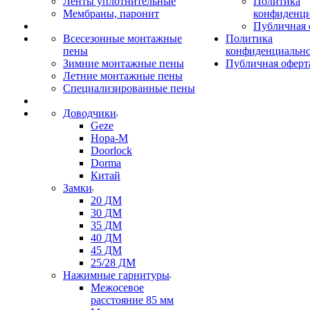
Ленты уплотнительные
Политика
Мембраны, паронит
конфиденци
Публичная 
Всесезонные монтажные
Политика
пены
конфиденциальн
Зимние монтажные пены
Публичная оферт
Летние монтажные пены
Специализированные пены
Доводчики
Geze
Нора-М
Doorlock
Dorma
Китай
Замки
20 ДМ
30 ДМ
35 ДМ
40 ДМ
45 ДМ
25/28 ДМ
Нажимные гарнитуры
Межосевое
расстояние 85 мм