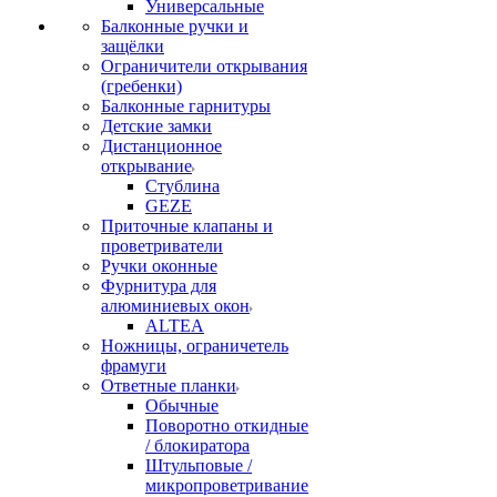
Универсальные
Балконные ручки и
защёлки
Ограничители открывания
(гребенки)
Балконные гарнитуры
Детские замки
Дистанционное
открывание
Стублина
GEZE
Приточные клапаны и
проветриватели
Ручки оконные
Фурнитура для
алюминиевых окон
ALTEA
Ножницы, ограничетель
фрамуги
Ответные планки
Обычные
Поворотно откидные
/ блокиратора
Штульповые /
микропроветривание