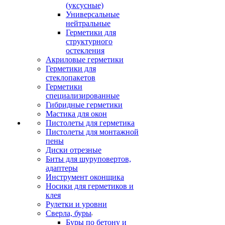
(уксусные)
Универсальные
нейтральные
Герметики для
структурного
остекления
Акриловые герметики
Герметики для
стеклопакетов
Герметики
специализированные
Гибридные герметики
Мастика для окон
Пистолеты для герметика
Пистолеты для монтажной
пены
Диски отрезные
Биты для шуруповертов,
адаптеры
Инструмент оконщика
Носики для герметиков и
клея
Рулетки и уровни
Сверла, буры
Буры по бетону и