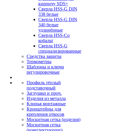
кирпичу SDS+
Сверла HSS-G DIN
338 белые
Сверла HSS-G DIN
340 белые
удлинённые
Сверла HSS-Co
кобальт
Сверла HSS-G
специализированные
Средства защиты
Термометры
Шаблоны и ключи
регулировочные
Профиль тёплый
подставочный
Заглушки и проч.
Изделия из металла
Клинья монтажные
Кронштейны для
крепления откосов
Москитная сетка (изделия)
Москитная сетка
(комплектующие)