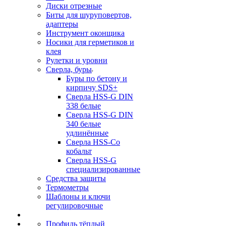
Диски отрезные
Биты для шуруповертов,
адаптеры
Инструмент оконщика
Носики для герметиков и
клея
Рулетки и уровни
Сверла, буры
Буры по бетону и
кирпичу SDS+
Сверла HSS-G DIN
338 белые
Сверла HSS-G DIN
340 белые
удлинённые
Сверла HSS-Co
кобальт
Сверла HSS-G
специализированные
Средства защиты
Термометры
Шаблоны и ключи
регулировочные
Профиль тёплый