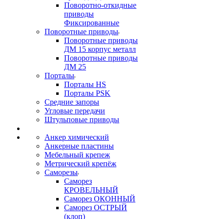
Поворотно-откидные
приводы
Фиксированные
Поворотные приводы
Поворотные приводы
ДМ 15 корпус металл
Поворотные приводы
ДМ 25
Порталы
Порталы HS
Порталы PSK
Средние запоры
Угловые передачи
Штульповые приводы
Анкер химический
Анкерные пластины
Мебельный крепеж
Метрический крепёж
Саморезы
Саморез
КРОВЕЛЬНЫЙ
Саморез ОКОННЫЙ
Саморез ОСТРЫЙ
(клоп)