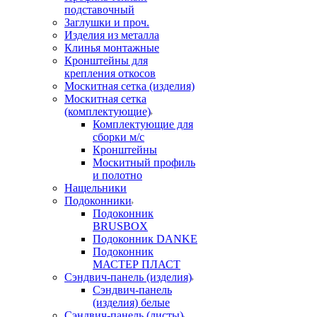
подставочный
Заглушки и проч.
Изделия из металла
Клинья монтажные
Кронштейны для
крепления откосов
Москитная сетка (изделия)
Москитная сетка
(комплектующие)
Комплектующие для
сборки м/с
Кронштейны
Москитный профиль
и полотно
Нащельники
Подоконники
Подоконник
BRUSBOX
Подоконник DANKE
Подоконник
МАСТЕР ПЛАСТ
Сэндвич-панель (изделия)
Сэндвич-панель
(изделия) белые
Сэндвич-панель (листы)