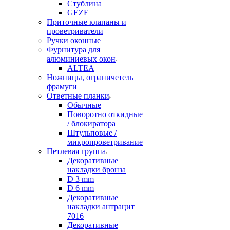
Стублина
GEZE
Приточные клапаны и
проветриватели
Ручки оконные
Фурнитура для
алюминиевых окон
ALTEA
Ножницы, ограничетель
фрамуги
Ответные планки
Обычные
Поворотно откидные
/ блокиратора
Штульповые /
микропроветривание
Петлевая группа
Декоративные
накладки бронза
D 3 mm
D 6 mm
Декоративные
накладки антрацит
7016
Декоративные