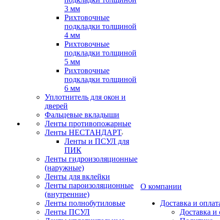
3 мм
Рихтовочные
подкладки толщиной
4 мм
Рихтовочные
подкладки толщиной
5 мм
Рихтовочные
подкладки толщиной
6 мм
Уплотнитель для окон и
дверей
Фальцевые вкладыши
Ленты противопожарные
Ленты НЕСТАНДАРТ
Ленты и ПСУЛ для
ПИК
Ленты гидроизоляционные
(наружные)
Ленты для вклейки
Ленты пароизоляционные
О компании
(внутренние)
Ленты полнобутиловые
Доставка и оплат
Ленты ПСУЛ
Доставка и 