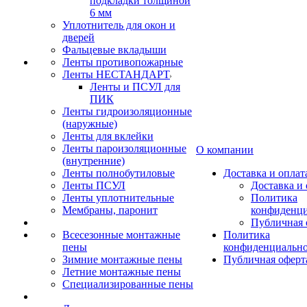
подкладки толщиной
6 мм
Уплотнитель для окон и
дверей
Фальцевые вкладыши
Ленты противопожарные
Ленты НЕСТАНДАРТ
Ленты и ПСУЛ для
ПИК
Ленты гидроизоляционные
(наружные)
Ленты для вклейки
Ленты пароизоляционные
О компании
(внутренние)
Ленты полнобутиловые
Доставка и оплат
Ленты ПСУЛ
Доставка и 
Ленты уплотнительные
Политика
Мембраны, паронит
конфиденци
Публичная 
Всесезонные монтажные
Политика
пены
конфиденциальн
Зимние монтажные пены
Публичная оферт
Летние монтажные пены
Специализированные пены