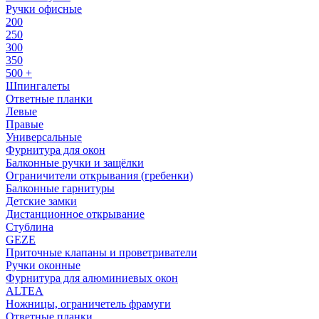
Ручки офисные
200
250
300
350
500 +
Шпингалеты
Ответные планки
Левые
Правые
Универсальные
Фурнитура для окон
Балконные ручки и защёлки
Ограничители открывания (гребенки)
Балконные гарнитуры
Детские замки
Дистанционное открывание
Стублина
GEZE
Приточные клапаны и проветриватели
Ручки оконные
Фурнитура для алюминиевых окон
ALTEA
Ножницы, ограничетель фрамуги
Ответные планки