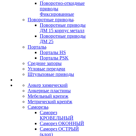
Поворотно-откидные
приводы
Фиксированные
Поворотные приводы
Поворотные приводы
ДМ 15 корпус металл
Поворотные приводы
ДМ 25
Порталы
Порталы HS
Порталы PSK
Средние запоры
Угловые передачи
Штульповые приводы
Анкер химический
Анкерные пластины
Мебельный крепеж
Метрический крепёж
Саморезы
Саморез
КРОВЕЛЬНЫЙ
Саморез ОКОННЫЙ
Саморез ОСТРЫЙ
(клоп)