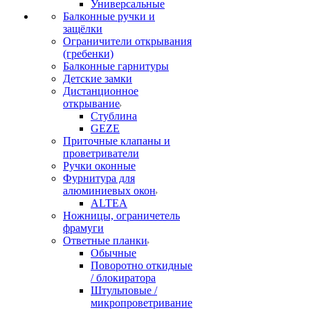
Универсальные
Балконные ручки и
защёлки
Ограничители открывания
(гребенки)
Балконные гарнитуры
Детские замки
Дистанционное
открывание
Стублина
GEZE
Приточные клапаны и
проветриватели
Ручки оконные
Фурнитура для
алюминиевых окон
ALTEA
Ножницы, ограничетель
фрамуги
Ответные планки
Обычные
Поворотно откидные
/ блокиратора
Штульповые /
микропроветривание