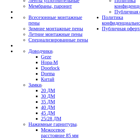
Ленты уплотнительные
Политика
Мембраны, паронит
конфиденци
Публичная 
Всесезонные монтажные
Политика
пены
конфиденциальн
Зимние монтажные пены
Публичная оферт
Летние монтажные пены
Специализированные пены
Доводчики
Geze
Нора-М
Doorlock
Dorma
Китай
Замки
20 ДМ
30 ДМ
35 ДМ
40 ДМ
45 ДМ
25/28 ДМ
Нажимные гарнитуры
Межосевое
расстояние 85 мм