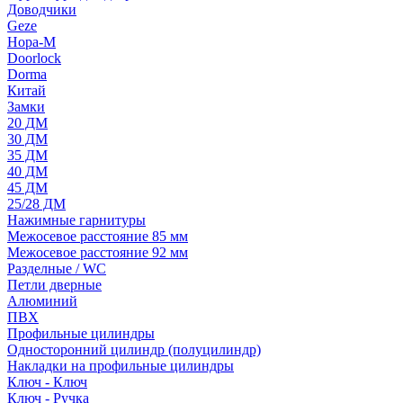
Доводчики
Geze
Нора-М
Doorlock
Dorma
Китай
Замки
20 ДМ
30 ДМ
35 ДМ
40 ДМ
45 ДМ
25/28 ДМ
Нажимные гарнитуры
Межосевое расстояние 85 мм
Межосевое расстояние 92 мм
Разделные / WC
Петли дверные
Алюминий
ПВХ
Профильные цилиндры
Односторонний цилиндр (полуцилиндр)
Накладки на профильные цилиндры
Ключ - Ключ
Ключ - Ручка