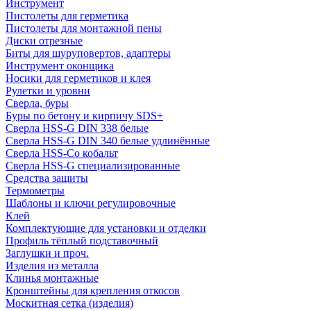
Инструмент
Пистолеты для герметика
Пистолеты для монтажной пены
Диски отрезные
Биты для шуруповертов, адаптеры
Инструмент оконщика
Носики для герметиков и клея
Рулетки и уровни
Сверла, буры
Буры по бетону и кирпичу SDS+
Сверла HSS-G DIN 338 белые
Сверла HSS-G DIN 340 белые удлинённые
Сверла HSS-Co кобальт
Сверла HSS-G специализированные
Средства защиты
Термометры
Шаблоны и ключи регулировочные
Клей
Комплектующие для установки и отделки
Профиль тёплый подставочный
Заглушки и проч.
Изделия из металла
Клинья монтажные
Кронштейны для крепления откосов
Москитная сетка (изделия)