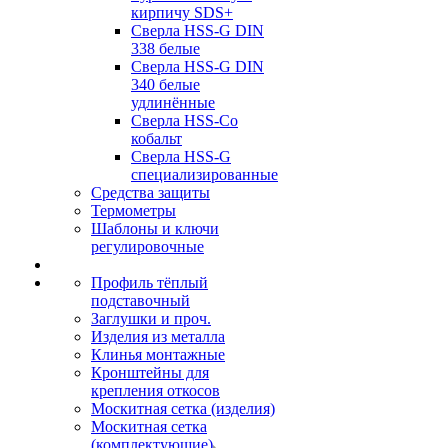
кирпичу SDS+
Сверла HSS-G DIN
338 белые
Сверла HSS-G DIN
340 белые
удлинённые
Сверла HSS-Co
кобальт
Сверла HSS-G
специализированные
Средства защиты
Термометры
Шаблоны и ключи
регулировочные
Профиль тёплый
подставочный
Заглушки и проч.
Изделия из металла
Клинья монтажные
Кронштейны для
крепления откосов
Москитная сетка (изделия)
Москитная сетка
(комплектующие)