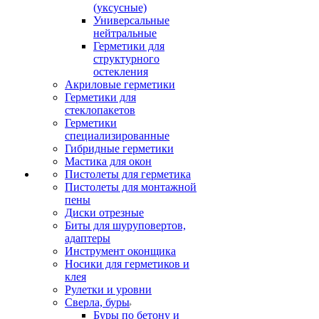
(уксусные)
Универсальные
нейтральные
Герметики для
структурного
остекления
Акриловые герметики
Герметики для
стеклопакетов
Герметики
специализированные
Гибридные герметики
Мастика для окон
Пистолеты для герметика
Пистолеты для монтажной
пены
Диски отрезные
Биты для шуруповертов,
адаптеры
Инструмент оконщика
Носики для герметиков и
клея
Рулетки и уровни
Сверла, буры
Буры по бетону и