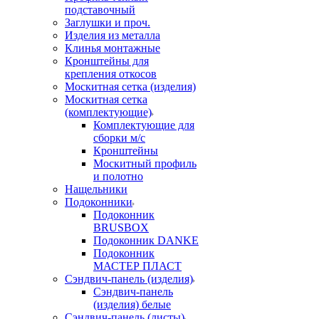
подставочный
Заглушки и проч.
Изделия из металла
Клинья монтажные
Кронштейны для
крепления откосов
Москитная сетка (изделия)
Москитная сетка
(комплектующие)
Комплектующие для
сборки м/с
Кронштейны
Москитный профиль
и полотно
Нащельники
Подоконники
Подоконник
BRUSBOX
Подоконник DANKE
Подоконник
МАСТЕР ПЛАСТ
Сэндвич-панель (изделия)
Сэндвич-панель
(изделия) белые
Сэндвич-панель (листы)