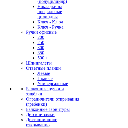
(полуцилиндр)
Накладки на
профильные
цилиндры
Ключ - Ключ
Ключ - Ручка
Ручки офисные
200
250
300
350
500 +
Шпингалеты
Ответные планки
Левые
Правые
Универсальные
Балконные ручки и
защёлки
Ограничители открывания
(гребенки)
Балконные гарнитуры
Детские замки
Дистанционное
открывание