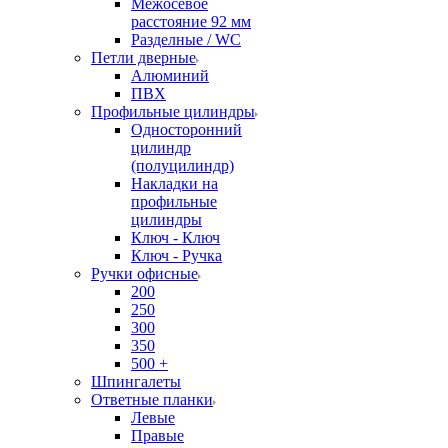
Межосевое
расстояние 92 мм
Разделные / WC
Петли дверные
Алюминий
ПВХ
Профильные цилиндры
Односторонний
цилиндр
(полуцилиндр)
Накладки на
профильные
цилиндры
Ключ - Ключ
Ключ - Ручка
Ручки офисные
200
250
300
350
500 +
Шпингалеты
Ответные планки
Левые
Правые