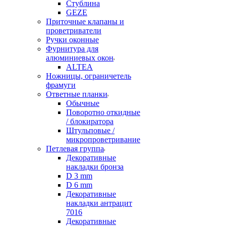
Стублина
GEZE
Приточные клапаны и
проветриватели
Ручки оконные
Фурнитура для
алюминиевых окон
ALTEA
Ножницы, ограничетель
фрамуги
Ответные планки
Обычные
Поворотно откидные
/ блокиратора
Штульповые /
микропроветривание
Петлевая группа
Декоративные
накладки бронза
D 3 mm
D 6 mm
Декоративные
накладки антрацит
7016
Декоративные