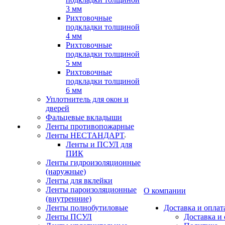
3 мм
Рихтовочные
подкладки толщиной
4 мм
Рихтовочные
подкладки толщиной
5 мм
Рихтовочные
подкладки толщиной
6 мм
Уплотнитель для окон и
дверей
Фальцевые вкладыши
Ленты противопожарные
Ленты НЕСТАНДАРТ
Ленты и ПСУЛ для
ПИК
Ленты гидроизоляционные
(наружные)
Ленты для вклейки
Ленты пароизоляционные
О компании
(внутренние)
Ленты полнобутиловые
Доставка и оплат
Ленты ПСУЛ
Доставка и 