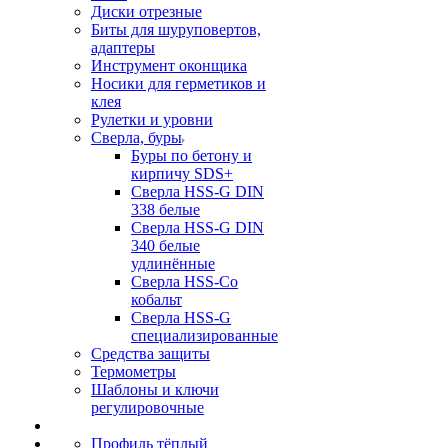
Диски отрезные
Биты для шуруповертов,
адаптеры
Инструмент оконщика
Носики для герметиков и
клея
Рулетки и уровни
Сверла, буры
Буры по бетону и
кирпичу SDS+
Сверла HSS-G DIN
338 белые
Сверла HSS-G DIN
340 белые
удлинённые
Сверла HSS-Co
кобальт
Сверла HSS-G
специализированные
Средства защиты
Термометры
Шаблоны и ключи
регулировочные
Профиль тёплый