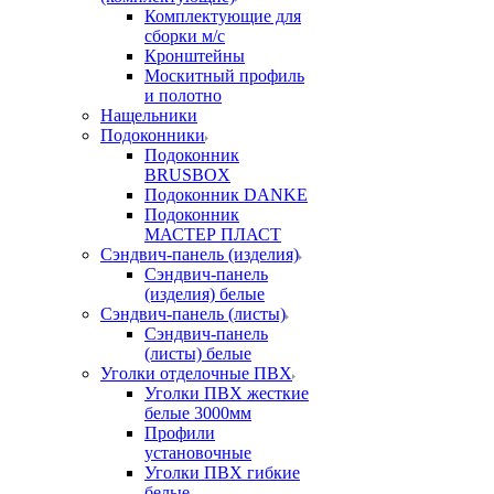
Комплектующие для
сборки м/с
Кронштейны
Москитный профиль
и полотно
Нащельники
Подоконники
Подоконник
BRUSBOX
Подоконник DANKE
Подоконник
МАСТЕР ПЛАСТ
Сэндвич-панель (изделия)
Сэндвич-панель
(изделия) белые
Сэндвич-панель (листы)
Сэндвич-панель
(листы) белые
Уголки отделочные ПВХ
Уголки ПВХ жесткие
белые 3000мм
Профили
установочные
Уголки ПВХ гибкие
белые