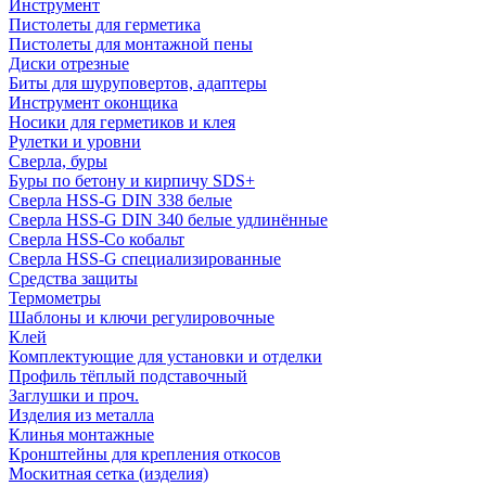
Инструмент
Пистолеты для герметика
Пистолеты для монтажной пены
Диски отрезные
Биты для шуруповертов, адаптеры
Инструмент оконщика
Носики для герметиков и клея
Рулетки и уровни
Сверла, буры
Буры по бетону и кирпичу SDS+
Сверла HSS-G DIN 338 белые
Сверла HSS-G DIN 340 белые удлинённые
Сверла HSS-Co кобальт
Сверла HSS-G специализированные
Средства защиты
Термометры
Шаблоны и ключи регулировочные
Клей
Комплектующие для установки и отделки
Профиль тёплый подставочный
Заглушки и проч.
Изделия из металла
Клинья монтажные
Кронштейны для крепления откосов
Москитная сетка (изделия)