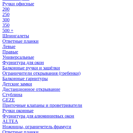
Ручки офисные
200
250
300
350
500 +
Шпингалеты
Ответные планки
Левые
Правые
Универсальные
Фурнитура для окон
Балконные ручки и защёлки
Ограничители открывания (гребенки)
Балконные гарнитуры
Детские замки
Дистанционное открывание
Стублина
GEZE
Приточные клапаны и проветриватели
Ручки оконные
Фурнитура для алюминиевых окон
ALTEA
Ножницы, ограничетель фрамуги
Ответные планки