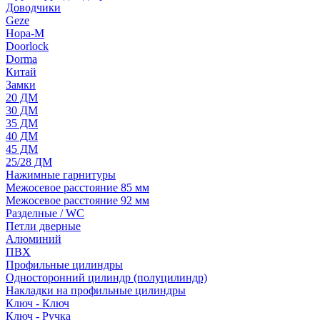
Доводчики
Geze
Нора-М
Doorlock
Dorma
Китай
Замки
20 ДМ
30 ДМ
35 ДМ
40 ДМ
45 ДМ
25/28 ДМ
Нажимные гарнитуры
Межосевое расстояние 85 мм
Межосевое расстояние 92 мм
Разделные / WC
Петли дверные
Алюминий
ПВХ
Профильные цилиндры
Односторонний цилиндр (полуцилиндр)
Накладки на профильные цилиндры
Ключ - Ключ
Ключ - Ручка