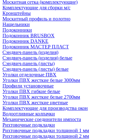
Москитная сетка (комплектующие)
Комплектующие для сборки м/с
Кронштейны
Москитный профиль и полотно
Нащельники
Подоконники
Подоконник BRUSBOX
Подоконник DANKE
Подоконник МАСТЕР ПЛАСТ
Сэндвич-панель (изделия)
Сэндвич-панель (изделия) белые
Сэндвич-панель (листы)
Сэндвич-панель (листы) белые
Уголки отделочные ПВХ
Уголки ПВХ жесткие белые 3000мм
Профили установочные
Уголки ПВХ гибкие белые
Уголки ПВХ жесткие белые 2700мм
Уголки ПВХ жесткие цветные
Комплектующие для производства окон
Водоотливные колпачки
Механические соединители импоста
Рихтовочные подкладки
Рихтовочные подкладки толщиной 1 мм
Рихтовочные подкладки толщиной 2 мм