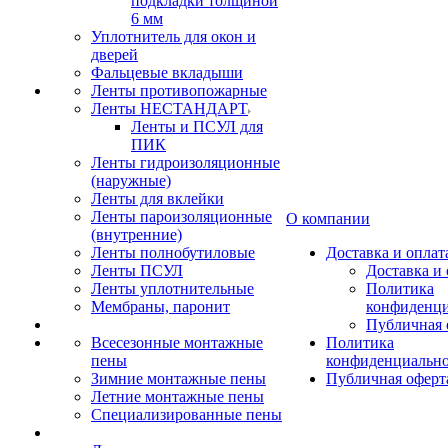
подкладки толщиной
6 мм
Уплотнитель для окон и
дверей
Фальцевые вкладыши
Ленты противопожарные
Ленты НЕСТАНДАРТ
Ленты и ПСУЛ для
ПИК
Ленты гидроизоляционные
(наружные)
Ленты для вклейки
Ленты пароизоляционные
О компании
(внутренние)
Ленты полнобутиловые
Доставка и оплат
Ленты ПСУЛ
Доставка и 
Ленты уплотнительные
Политика
Мембраны, паронит
конфиденци
Публичная 
Всесезонные монтажные
Политика
пены
конфиденциальн
Зимние монтажные пены
Публичная оферт
Летние монтажные пены
Специализированные пены