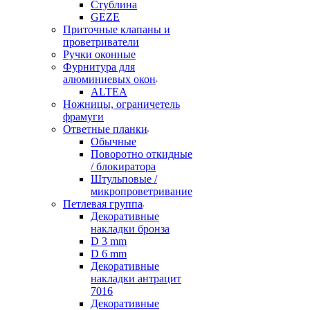
Стублина
GEZE
Приточные клапаны и
проветриватели
Ручки оконные
Фурнитура для
алюминиевых окон
ALTEA
Ножницы, ограничетель
фрамуги
Ответные планки
Обычные
Поворотно откидные
/ блокиратора
Штульповые /
микропроветривание
Петлевая группа
Декоративные
накладки бронза
D 3 mm
D 6 mm
Декоративные
накладки антрацит
7016
Декоративные