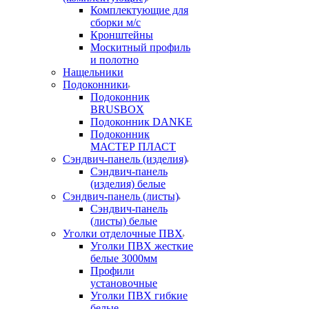
Комплектующие для
сборки м/с
Кронштейны
Москитный профиль
и полотно
Нащельники
Подоконники
Подоконник
BRUSBOX
Подоконник DANKE
Подоконник
МАСТЕР ПЛАСТ
Сэндвич-панель (изделия)
Сэндвич-панель
(изделия) белые
Сэндвич-панель (листы)
Сэндвич-панель
(листы) белые
Уголки отделочные ПВХ
Уголки ПВХ жесткие
белые 3000мм
Профили
установочные
Уголки ПВХ гибкие
белые