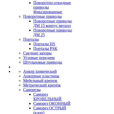
Поворотно-откидные
приводы
Фиксированные
Поворотные приводы
Поворотные приводы
ДМ 15 корпус металл
Поворотные приводы
ДМ 25
Порталы
Порталы HS
Порталы PSK
Средние запоры
Угловые передачи
Штульповые приводы
Анкер химический
Анкерные пластины
Мебельный крепеж
Метрический крепёж
Саморезы
Саморез
КРОВЕЛЬНЫЙ
Саморез ОКОННЫЙ
Саморез ОСТРЫЙ
(клоп)