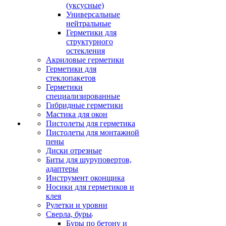
(уксусные)
Универсальные
нейтральные
Герметики для
структурного
остекления
Акриловые герметики
Герметики для
стеклопакетов
Герметики
специализированные
Гибридные герметики
Мастика для окон
Пистолеты для герметика
Пистолеты для монтажной
пены
Диски отрезные
Биты для шуруповертов,
адаптеры
Инструмент оконщика
Носики для герметиков и
клея
Рулетки и уровни
Сверла, буры
Буры по бетону и