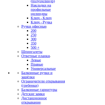
(полуцилиндр)
Накладки на
профильные
цилиндры
Ключ - Ключ
Ключ - Ручка
Ручки офисные
200
250
300
350
500 +
Шпингалеты
Ответные планки
Левые
Правые
Универсальные
Балконные ручки и
защёлки
Ограничители открывания
(гребенки)
Балконные гарнитуры
Детские замки
Дистанционное
открывание