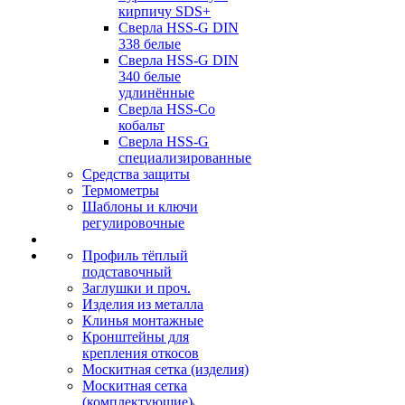
кирпичу SDS+
Сверла HSS-G DIN
338 белые
Сверла HSS-G DIN
340 белые
удлинённые
Сверла HSS-Co
кобальт
Сверла HSS-G
специализированные
Средства защиты
Термометры
Шаблоны и ключи
регулировочные
Профиль тёплый
подставочный
Заглушки и проч.
Изделия из металла
Клинья монтажные
Кронштейны для
крепления откосов
Москитная сетка (изделия)
Москитная сетка
(комплектующие)