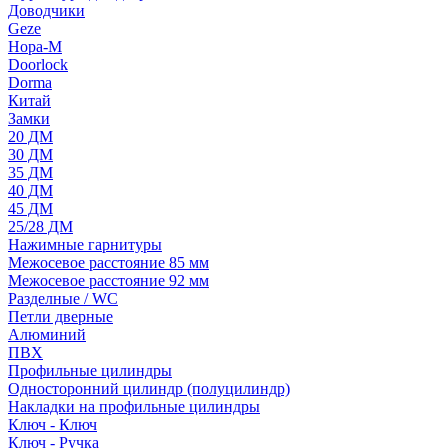
Доводчики
Geze
Нора-М
Doorlock
Dorma
Китай
Замки
20 ДМ
30 ДМ
35 ДМ
40 ДМ
45 ДМ
25/28 ДМ
Нажимные гарнитуры
Межосевое расстояние 85 мм
Межосевое расстояние 92 мм
Разделные / WC
Петли дверные
Алюминий
ПВХ
Профильные цилиндры
Односторонний цилиндр (полуцилиндр)
Накладки на профильные цилиндры
Ключ - Ключ
Ключ - Ручка