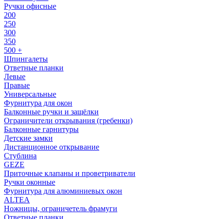
Ручки офисные
200
250
300
350
500 +
Шпингалеты
Ответные планки
Левые
Правые
Универсальные
Фурнитура для окон
Балконные ручки и защёлки
Ограничители открывания (гребенки)
Балконные гарнитуры
Детские замки
Дистанционное открывание
Стублина
GEZE
Приточные клапаны и проветриватели
Ручки оконные
Фурнитура для алюминиевых окон
ALTEA
Ножницы, ограничетель фрамуги
Ответные планки