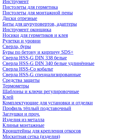
Инструмент
Пистолеты для герметика
Пистолеты для монтажной пены
Диски отрезные
Биты для шуруповертов, адаптеры
Инструмент оконщика
Носики для герметиков и клея
Рулетки и уровни
Сверла, буры
Буры по бетону и кирпичу SDS+
Сверла HSS-G DIN 338 белые
Сверла HSS-G DIN 340 белые удлинённые
Сверла HSS-Co кобальт
Сверла HSS-G специализированные
Средства защиты
Термометры
Шаблоны и ключи регулировочные
Клей
Комплектующие для установки и отделки
Профиль тёплый подставочный
Заглушки и проч.
Изделия из металла
Клинья монтажные
Кронштейны для крепления откосов
Москитная сетка (изделия)