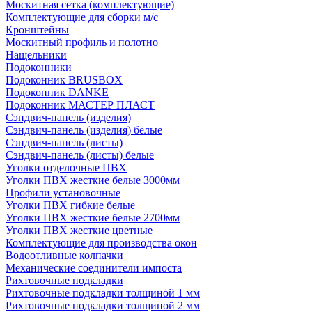
Москитная сетка (комплектующие)
Комплектующие для сборки м/с
Кронштейны
Москитный профиль и полотно
Нащельники
Подоконники
Подоконник BRUSBOX
Подоконник DANKE
Подоконник МАСТЕР ПЛАСТ
Сэндвич-панель (изделия)
Сэндвич-панель (изделия) белые
Сэндвич-панель (листы)
Сэндвич-панель (листы) белые
Уголки отделочные ПВХ
Уголки ПВХ жесткие белые 3000мм
Профили установочные
Уголки ПВХ гибкие белые
Уголки ПВХ жесткие белые 2700мм
Уголки ПВХ жесткие цветные
Комплектующие для производства окон
Водоотливные колпачки
Механические соединители импоста
Рихтовочные подкладки
Рихтовочные подкладки толщиной 1 мм
Рихтовочные подкладки толщиной 2 мм