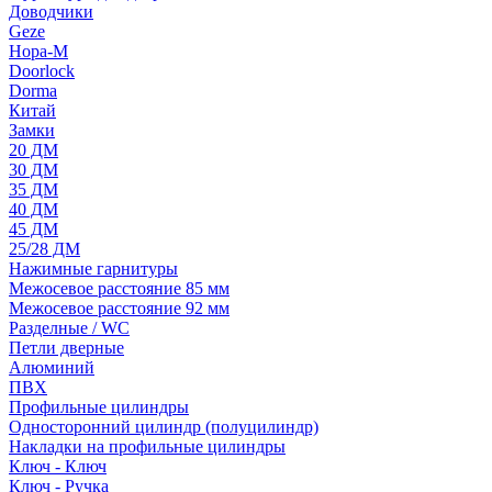
Доводчики
Geze
Нора-М
Doorlock
Dorma
Китай
Замки
20 ДМ
30 ДМ
35 ДМ
40 ДМ
45 ДМ
25/28 ДМ
Нажимные гарнитуры
Межосевое расстояние 85 мм
Межосевое расстояние 92 мм
Разделные / WC
Петли дверные
Алюминий
ПВХ
Профильные цилиндры
Односторонний цилиндр (полуцилиндр)
Накладки на профильные цилиндры
Ключ - Ключ
Ключ - Ручка