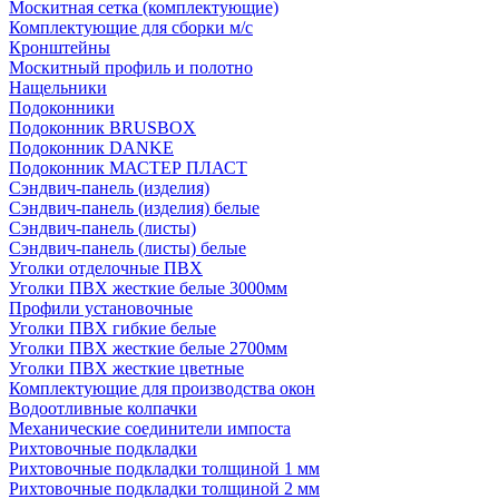
Москитная сетка (комплектующие)
Комплектующие для сборки м/с
Кронштейны
Москитный профиль и полотно
Нащельники
Подоконники
Подоконник BRUSBOX
Подоконник DANKE
Подоконник МАСТЕР ПЛАСТ
Сэндвич-панель (изделия)
Сэндвич-панель (изделия) белые
Сэндвич-панель (листы)
Сэндвич-панель (листы) белые
Уголки отделочные ПВХ
Уголки ПВХ жесткие белые 3000мм
Профили установочные
Уголки ПВХ гибкие белые
Уголки ПВХ жесткие белые 2700мм
Уголки ПВХ жесткие цветные
Комплектующие для производства окон
Водоотливные колпачки
Механические соединители импоста
Рихтовочные подкладки
Рихтовочные подкладки толщиной 1 мм
Рихтовочные подкладки толщиной 2 мм