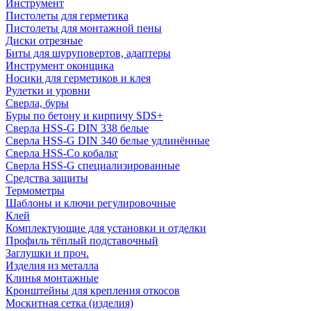
Инструмент
Пистолеты для герметика
Пистолеты для монтажной пены
Диски отрезные
Биты для шуруповертов, адаптеры
Инструмент оконщика
Носики для герметиков и клея
Рулетки и уровни
Сверла, буры
Буры по бетону и кирпичу SDS+
Сверла HSS-G DIN 338 белые
Сверла HSS-G DIN 340 белые удлинённые
Сверла HSS-Co кобальт
Сверла HSS-G специализированные
Средства защиты
Термометры
Шаблоны и ключи регулировочные
Клей
Комплектующие для установки и отделки
Профиль тёплый подставочный
Заглушки и проч.
Изделия из металла
Клинья монтажные
Кронштейны для крепления откосов
Москитная сетка (изделия)