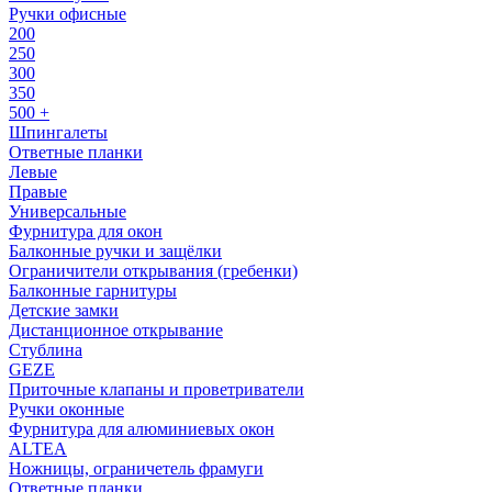
Ручки офисные
200
250
300
350
500 +
Шпингалеты
Ответные планки
Левые
Правые
Универсальные
Фурнитура для окон
Балконные ручки и защёлки
Ограничители открывания (гребенки)
Балконные гарнитуры
Детские замки
Дистанционное открывание
Стублина
GEZE
Приточные клапаны и проветриватели
Ручки оконные
Фурнитура для алюминиевых окон
ALTEA
Ножницы, ограничетель фрамуги
Ответные планки