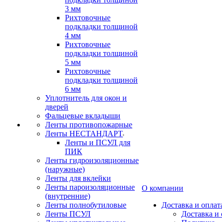
3 мм
Рихтовочные
подкладки толщиной
4 мм
Рихтовочные
подкладки толщиной
5 мм
Рихтовочные
подкладки толщиной
6 мм
Уплотнитель для окон и
дверей
Фальцевые вкладыши
Ленты противопожарные
Ленты НЕСТАНДАРТ
Ленты и ПСУЛ для
ПИК
Ленты гидроизоляционные
(наружные)
Ленты для вклейки
Ленты пароизоляционные
О компании
(внутренние)
Ленты полнобутиловые
Доставка и оплат
Ленты ПСУЛ
Доставка и 