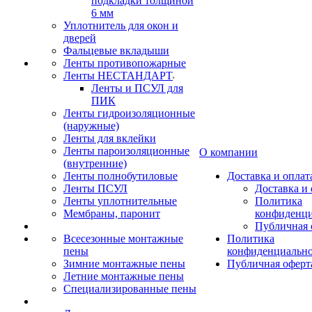
подкладки толщиной
6 мм
Уплотнитель для окон и
дверей
Фальцевые вкладыши
Ленты противопожарные
Ленты НЕСТАНДАРТ
Ленты и ПСУЛ для
ПИК
Ленты гидроизоляционные
(наружные)
Ленты для вклейки
Ленты пароизоляционные
О компании
(внутренние)
Ленты полнобутиловые
Доставка и оплат
Ленты ПСУЛ
Доставка и 
Ленты уплотнительные
Политика
Мембраны, паронит
конфиденци
Публичная 
Всесезонные монтажные
Политика
пены
конфиденциальн
Зимние монтажные пены
Публичная оферт
Летние монтажные пены
Специализированные пены