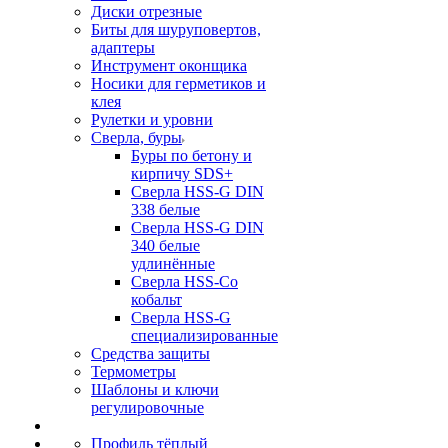
Диски отрезные
Биты для шуруповертов,
адаптеры
Инструмент оконщика
Носики для герметиков и
клея
Рулетки и уровни
Сверла, буры
Буры по бетону и
кирпичу SDS+
Сверла HSS-G DIN
338 белые
Сверла HSS-G DIN
340 белые
удлинённые
Сверла HSS-Co
кобальт
Сверла HSS-G
специализированные
Средства защиты
Термометры
Шаблоны и ключи
регулировочные
Профиль тёплый