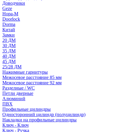
Доводчики
Geze
Нора-М
Doorlock
Dorma
Китай
Замки
20 ДМ
30 ДМ
35 ДМ
40 ДМ
45 ДМ
25/28 ДМ
Нажимные гарнитуры
Межосевое расстояние 85 мм
Межосевое расстояние 92 мм
Разделные / WC
Петли дверные
Алюминий
ПВХ
Профильные цилиндры
Односторонний цилиндр (полуцилиндр)
Накладки на профильные цилиндры
Ключ - Ключ
Ключ - Ручка