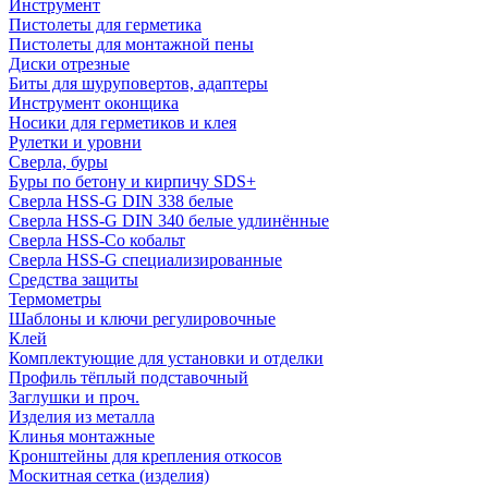
Инструмент
Пистолеты для герметика
Пистолеты для монтажной пены
Диски отрезные
Биты для шуруповертов, адаптеры
Инструмент оконщика
Носики для герметиков и клея
Рулетки и уровни
Сверла, буры
Буры по бетону и кирпичу SDS+
Сверла HSS-G DIN 338 белые
Сверла HSS-G DIN 340 белые удлинённые
Сверла HSS-Co кобальт
Сверла HSS-G специализированные
Средства защиты
Термометры
Шаблоны и ключи регулировочные
Клей
Комплектующие для установки и отделки
Профиль тёплый подставочный
Заглушки и проч.
Изделия из металла
Клинья монтажные
Кронштейны для крепления откосов
Москитная сетка (изделия)