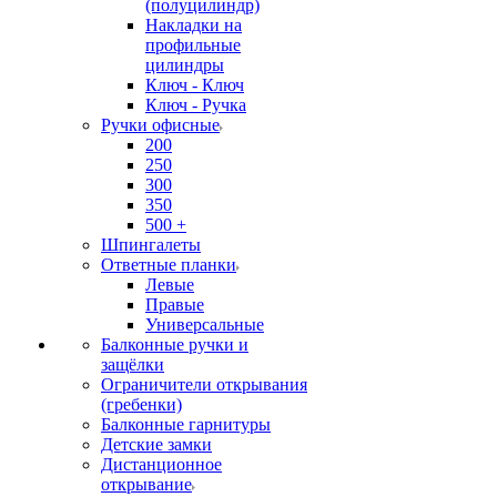
(полуцилиндр)
Накладки на
профильные
цилиндры
Ключ - Ключ
Ключ - Ручка
Ручки офисные
200
250
300
350
500 +
Шпингалеты
Ответные планки
Левые
Правые
Универсальные
Балконные ручки и
защёлки
Ограничители открывания
(гребенки)
Балконные гарнитуры
Детские замки
Дистанционное
открывание