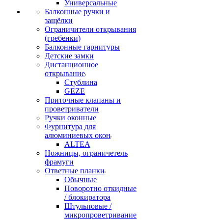
Универсальные
Балконные ручки и
защёлки
Ограничители открывания
(гребенки)
Балконные гарнитуры
Детские замки
Дистанционное
открывание
Стублина
GEZE
Приточные клапаны и
проветриватели
Ручки оконные
Фурнитура для
алюминиевых окон
ALTEA
Ножницы, ограничетель
фрамуги
Ответные планки
Обычные
Поворотно откидные
/ блокиратора
Штульповые /
микропроветривание