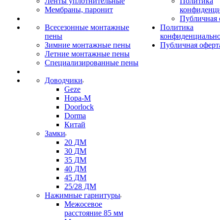
Ленты уплотнительные
Политика
Мембраны, паронит
конфиденци
Публичная 
Всесезонные монтажные
Политика
пены
конфиденциальн
Зимние монтажные пены
Публичная оферт
Летние монтажные пены
Специализированные пены
Доводчики
Geze
Нора-М
Doorlock
Dorma
Китай
Замки
20 ДМ
30 ДМ
35 ДМ
40 ДМ
45 ДМ
25/28 ДМ
Нажимные гарнитуры
Межосевое
расстояние 85 мм