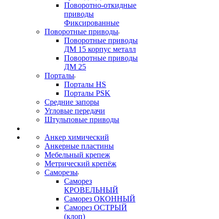
Поворотно-откидные
приводы
Фиксированные
Поворотные приводы
Поворотные приводы
ДМ 15 корпус металл
Поворотные приводы
ДМ 25
Порталы
Порталы HS
Порталы PSK
Средние запоры
Угловые передачи
Штульповые приводы
Анкер химический
Анкерные пластины
Мебельный крепеж
Метрический крепёж
Саморезы
Саморез
КРОВЕЛЬНЫЙ
Саморез ОКОННЫЙ
Саморез ОСТРЫЙ
(клоп)