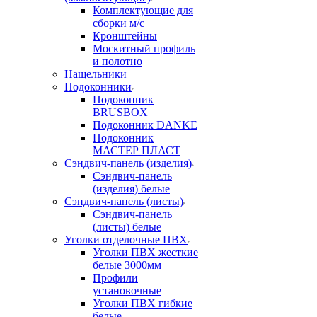
Комплектующие для
сборки м/с
Кронштейны
Москитный профиль
и полотно
Нащельники
Подоконники
Подоконник
BRUSBOX
Подоконник DANKE
Подоконник
МАСТЕР ПЛАСТ
Сэндвич-панель (изделия)
Сэндвич-панель
(изделия) белые
Сэндвич-панель (листы)
Сэндвич-панель
(листы) белые
Уголки отделочные ПВХ
Уголки ПВХ жесткие
белые 3000мм
Профили
установочные
Уголки ПВХ гибкие
белые