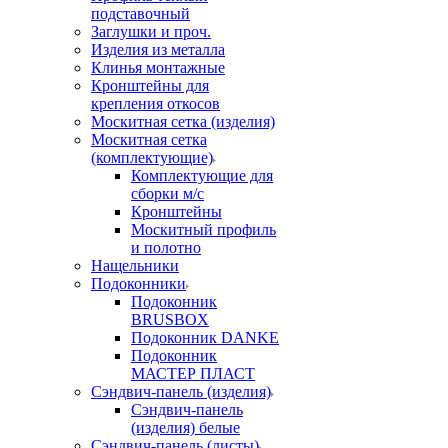
подставочный
Заглушки и проч.
Изделия из металла
Клинья монтажные
Кронштейны для
крепления откосов
Москитная сетка (изделия)
Москитная сетка
(комплектующие)
Комплектующие для
сборки м/с
Кронштейны
Москитный профиль
и полотно
Нащельники
Подоконники
Подоконник
BRUSBOX
Подоконник DANKE
Подоконник
МАСТЕР ПЛАСТ
Сэндвич-панель (изделия)
Сэндвич-панель
(изделия) белые
Сэндвич-панель (листы)