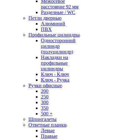
Межосевое
расстояние 92 мм
Разделные / WC
Петли дверные
Алюминий
ПВХ
Профильные цилиндры
Односторонний
цилиндр
(полуцилиндр)
Накладки на
профильные
цилиндры
Ключ - Ключ
Ключ - Ручка
Ручки офисные
200
250
300
350
500 +
Шпингалеты
Ответные планки
Левые
Правые