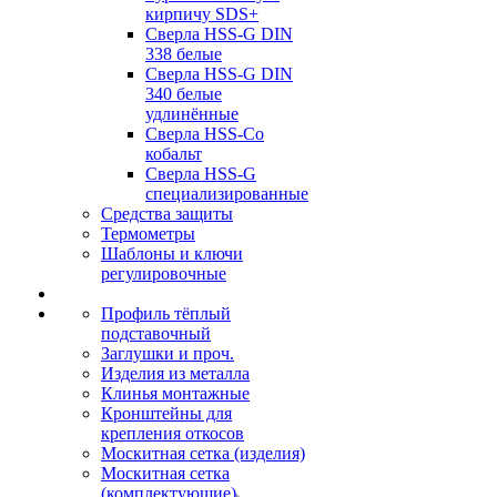
кирпичу SDS+
Сверла HSS-G DIN
338 белые
Сверла HSS-G DIN
340 белые
удлинённые
Сверла HSS-Co
кобальт
Сверла HSS-G
специализированные
Средства защиты
Термометры
Шаблоны и ключи
регулировочные
Профиль тёплый
подставочный
Заглушки и проч.
Изделия из металла
Клинья монтажные
Кронштейны для
крепления откосов
Москитная сетка (изделия)
Москитная сетка
(комплектующие)