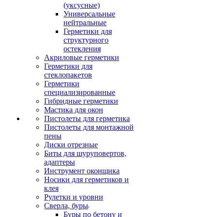
(уксусные)
Универсальные
нейтральные
Герметики для
структурного
остекления
Акриловые герметики
Герметики для
стеклопакетов
Герметики
специализированные
Гибридные герметики
Мастика для окон
Пистолеты для герметика
Пистолеты для монтажной
пены
Диски отрезные
Биты для шуруповертов,
адаптеры
Инструмент оконщика
Носики для герметиков и
клея
Рулетки и уровни
Сверла, буры
Буры по бетону и