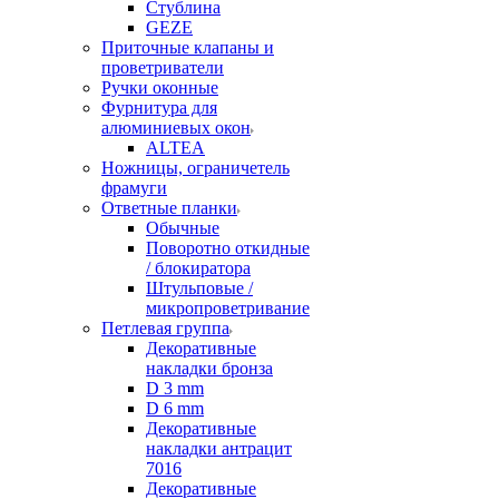
Стублина
GEZE
Приточные клапаны и
проветриватели
Ручки оконные
Фурнитура для
алюминиевых окон
ALTEA
Ножницы, ограничетель
фрамуги
Ответные планки
Обычные
Поворотно откидные
/ блокиратора
Штульповые /
микропроветривание
Петлевая группа
Декоративные
накладки бронза
D 3 mm
D 6 mm
Декоративные
накладки антрацит
7016
Декоративные