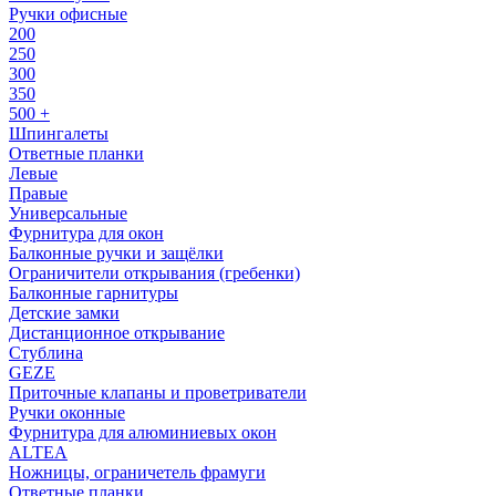
Ручки офисные
200
250
300
350
500 +
Шпингалеты
Ответные планки
Левые
Правые
Универсальные
Фурнитура для окон
Балконные ручки и защёлки
Ограничители открывания (гребенки)
Балконные гарнитуры
Детские замки
Дистанционное открывание
Стублина
GEZE
Приточные клапаны и проветриватели
Ручки оконные
Фурнитура для алюминиевых окон
ALTEA
Ножницы, ограничетель фрамуги
Ответные планки