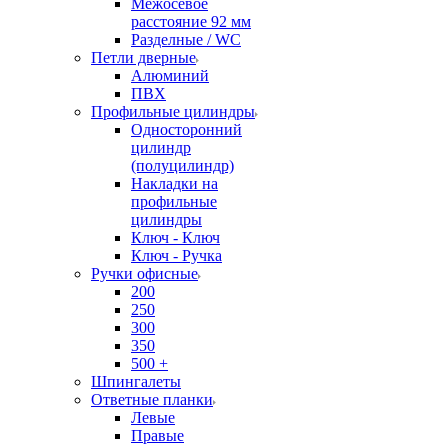
Межосевое
расстояние 92 мм
Разделные / WC
Петли дверные
Алюминий
ПВХ
Профильные цилиндры
Односторонний
цилиндр
(полуцилиндр)
Накладки на
профильные
цилиндры
Ключ - Ключ
Ключ - Ручка
Ручки офисные
200
250
300
350
500 +
Шпингалеты
Ответные планки
Левые
Правые