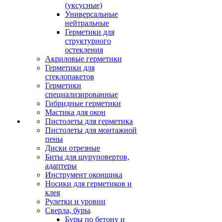
(уксусные)
Универсальные
нейтральные
Герметики для
структурного
остекления
Акриловые герметики
Герметики для
стеклопакетов
Герметики
специализированные
Гибридные герметики
Мастика для окон
Пистолеты для герметика
Пистолеты для монтажной
пены
Диски отрезные
Биты для шуруповертов,
адаптеры
Инструмент оконщика
Носики для герметиков и
клея
Рулетки и уровни
Сверла, буры
Буры по бетону и