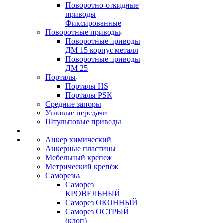
Поворотно-откидные
приводы
Фиксированные
Поворотные приводы
Поворотные приводы
ДМ 15 корпус металл
Поворотные приводы
ДМ 25
Порталы
Порталы HS
Порталы PSK
Средние запоры
Угловые передачи
Штульповые приводы
Анкер химический
Анкерные пластины
Мебельный крепеж
Метрический крепёж
Саморезы
Саморез
КРОВЕЛЬНЫЙ
Саморез ОКОННЫЙ
Саморез ОСТРЫЙ
(клоп)