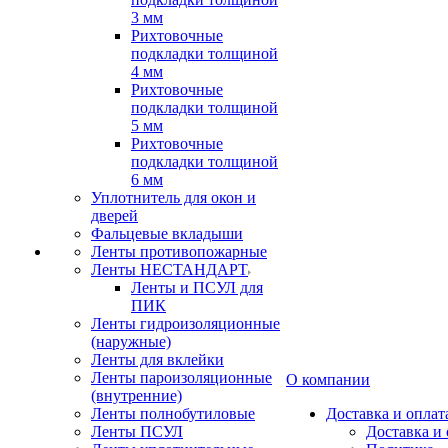
3 мм
Рихтовочные
подкладки толщиной
4 мм
Рихтовочные
подкладки толщиной
5 мм
Рихтовочные
подкладки толщиной
6 мм
Уплотнитель для окон и
дверей
Фальцевые вкладыши
Ленты противопожарные
Ленты НЕСТАНДАРТ
Ленты и ПСУЛ для
ПИК
Ленты гидроизоляционные
(наружные)
Ленты для вклейки
Ленты пароизоляционные
О компании
(внутренние)
Ленты полнобутиловые
Доставка и оплат
Ленты ПСУЛ
Доставка и 