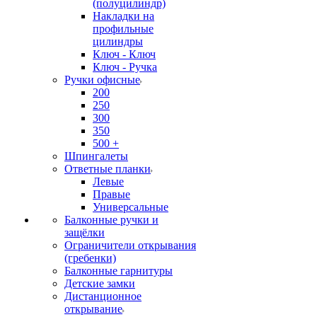
(полуцилиндр)
Накладки на
профильные
цилиндры
Ключ - Ключ
Ключ - Ручка
Ручки офисные
200
250
300
350
500 +
Шпингалеты
Ответные планки
Левые
Правые
Универсальные
Балконные ручки и
защёлки
Ограничители открывания
(гребенки)
Балконные гарнитуры
Детские замки
Дистанционное
открывание