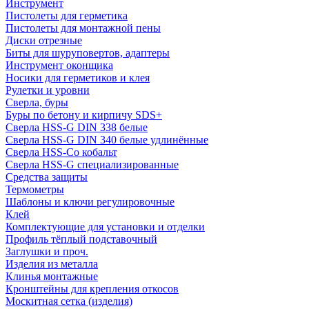
Инструмент
Пистолеты для герметика
Пистолеты для монтажной пены
Диски отрезные
Биты для шуруповертов, адаптеры
Инструмент оконщика
Носики для герметиков и клея
Рулетки и уровни
Сверла, буры
Буры по бетону и кирпичу SDS+
Сверла HSS-G DIN 338 белые
Сверла HSS-G DIN 340 белые удлинённые
Сверла HSS-Co кобальт
Сверла HSS-G специализированные
Средства защиты
Термометры
Шаблоны и ключи регулировочные
Клей
Комплектующие для установки и отделки
Профиль тёплый подставочный
Заглушки и проч.
Изделия из металла
Клинья монтажные
Кронштейны для крепления откосов
Москитная сетка (изделия)