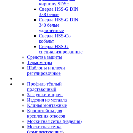
кирпичу SDS+
Сверла HSS-G DIN
338 белые
Сверла HSS-G DIN
340 белые
удлинённые
Сверла HSS-Co
кобальт
Сверла HSS-G
специализированные
Средства защиты
Термометры
Шаблоны и ключи
регулировочные
Профиль тёплый
подставочный
Заглушки и проч.
Изделия из металла
Клинья монтажные
Кронштейны для
крепления откосов
Москитная сетка (изделия)
Москитная сетка
(комплектующие)