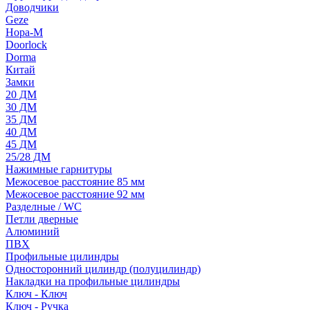
Доводчики
Geze
Нора-М
Doorlock
Dorma
Китай
Замки
20 ДМ
30 ДМ
35 ДМ
40 ДМ
45 ДМ
25/28 ДМ
Нажимные гарнитуры
Межосевое расстояние 85 мм
Межосевое расстояние 92 мм
Разделные / WC
Петли дверные
Алюминий
ПВХ
Профильные цилиндры
Односторонний цилиндр (полуцилиндр)
Накладки на профильные цилиндры
Ключ - Ключ
Ключ - Ручка