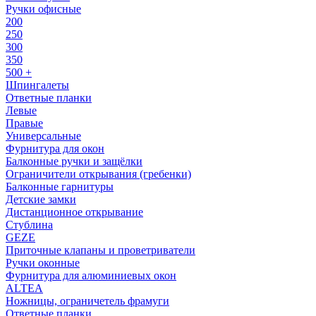
Ручки офисные
200
250
300
350
500 +
Шпингалеты
Ответные планки
Левые
Правые
Универсальные
Фурнитура для окон
Балконные ручки и защёлки
Ограничители открывания (гребенки)
Балконные гарнитуры
Детские замки
Дистанционное открывание
Стублина
GEZE
Приточные клапаны и проветриватели
Ручки оконные
Фурнитура для алюминиевых окон
ALTEA
Ножницы, ограничетель фрамуги
Ответные планки