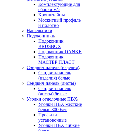
Комплектующие для
сборки м/с
Кронштейны
Москитный профиль
и полотно
Нащельники
Подоконники
Подоконник
BRUSBOX
Подоконник DANKE
Подоконник
МАСТЕР ПЛАСТ
Сэндвич-панель (изделия)
Сэндвич-панель
(изделия) белые
Сэндвич-панель (листы)
Сэндвич-панель
(листы) белые
Уголки отделочные ПВХ
Уголки ПВХ жесткие
белые 3000мм
Профили
установочные
Уголки ПВХ гибкие
белые