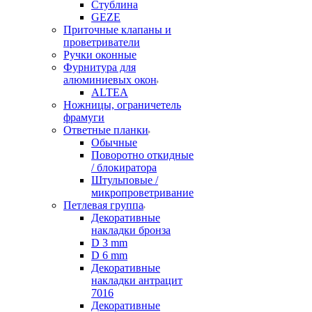
Стублина
GEZE
Приточные клапаны и
проветриватели
Ручки оконные
Фурнитура для
алюминиевых окон
ALTEA
Ножницы, ограничетель
фрамуги
Ответные планки
Обычные
Поворотно откидные
/ блокиратора
Штульповые /
микропроветривание
Петлевая группа
Декоративные
накладки бронза
D 3 mm
D 6 mm
Декоративные
накладки антрацит
7016
Декоративные