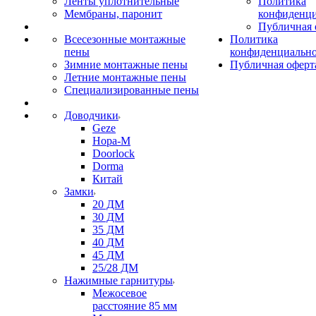
Ленты уплотнительные
Политика
Мембраны, паронит
конфиденци
Публичная 
Всесезонные монтажные
Политика
пены
конфиденциальн
Зимние монтажные пены
Публичная оферт
Летние монтажные пены
Специализированные пены
Доводчики
Geze
Нора-М
Doorlock
Dorma
Китай
Замки
20 ДМ
30 ДМ
35 ДМ
40 ДМ
45 ДМ
25/28 ДМ
Нажимные гарнитуры
Межосевое
расстояние 85 мм