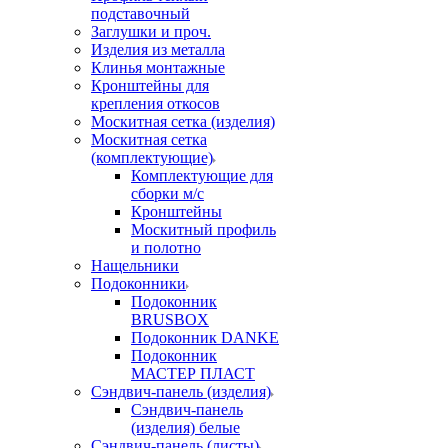
подставочный
Заглушки и проч.
Изделия из металла
Клинья монтажные
Кронштейны для
крепления откосов
Москитная сетка (изделия)
Москитная сетка
(комплектующие)
Комплектующие для
сборки м/с
Кронштейны
Москитный профиль
и полотно
Нащельники
Подоконники
Подоконник
BRUSBOX
Подоконник DANKE
Подоконник
МАСТЕР ПЛАСТ
Сэндвич-панель (изделия)
Сэндвич-панель
(изделия) белые
Сэндвич-панель (листы)