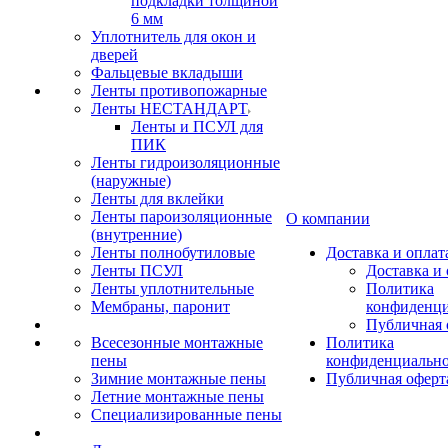
подкладки толщиной
6 мм
Уплотнитель для окон и
дверей
Фальцевые вкладыши
Ленты противопожарные
Ленты НЕСТАНДАРТ
Ленты и ПСУЛ для
ПИК
Ленты гидроизоляционные
(наружные)
Ленты для вклейки
Ленты пароизоляционные
О компании
(внутренние)
Ленты полнобутиловые
Доставка и оплат
Ленты ПСУЛ
Доставка и 
Ленты уплотнительные
Политика
Мембраны, паронит
конфиденци
Публичная 
Всесезонные монтажные
Политика
пены
конфиденциальн
Зимние монтажные пены
Публичная оферт
Летние монтажные пены
Специализированные пены