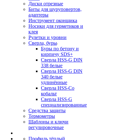
Диски отрезные
Биты для шуруповертов,
адаптеры
Инструмент оконщика
Носики для герметиков и
клея
Рулетки и уровни
Сверла, буры
Буры по бетону и
кирпичу SDS+
Сверла HSS-G DIN
338 белые
Сверла HSS-G DIN
340 белые
удлинённые
Сверла HSS-Co
кобальт
Сверла HSS-G
специализированные
Средства защиты
Термометры
Шаблоны и ключи
регулировочные
Профиль тёплый