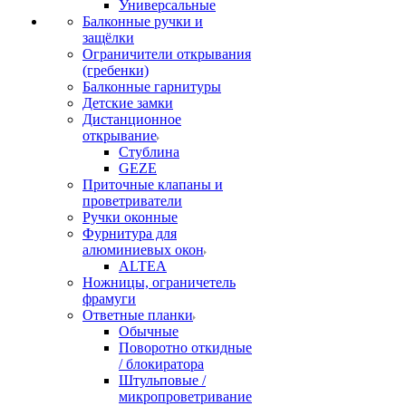
Универсальные
Балконные ручки и
защёлки
Ограничители открывания
(гребенки)
Балконные гарнитуры
Детские замки
Дистанционное
открывание
Стублина
GEZE
Приточные клапаны и
проветриватели
Ручки оконные
Фурнитура для
алюминиевых окон
ALTEA
Ножницы, ограничетель
фрамуги
Ответные планки
Обычные
Поворотно откидные
/ блокиратора
Штульповые /
микропроветривание