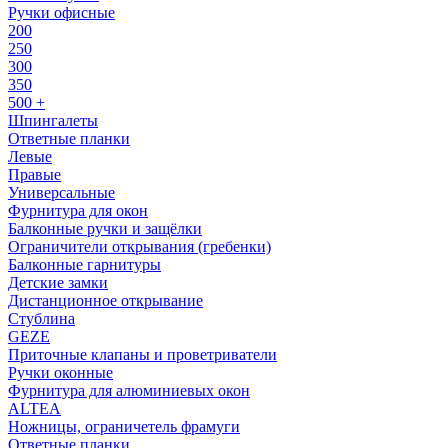
Ручки офисные
200
250
300
350
500 +
Шпингалеты
Ответные планки
Левые
Правые
Универсальные
Фурнитура для окон
Балконные ручки и защёлки
Ограничители открывания (гребенки)
Балконные гарнитуры
Детские замки
Дистанционное открывание
Стублина
GEZE
Приточные клапаны и проветриватели
Ручки оконные
Фурнитура для алюминиевых окон
ALTEA
Ножницы, ограничетель фрамуги
Ответные планки