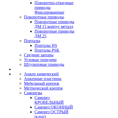
Поворотно-откидные
приводы
Фиксированные
Поворотные приводы
Поворотные приводы
ДМ 15 корпус металл
Поворотные приводы
ДМ 25
Порталы
Порталы HS
Порталы PSK
Средние запоры
Угловые передачи
Штульповые приводы
Анкер химический
Анкерные пластины
Мебельный крепеж
Метрический крепёж
Саморезы
Саморез
КРОВЕЛЬНЫЙ
Саморез ОКОННЫЙ
Саморез ОСТРЫЙ
(клоп)