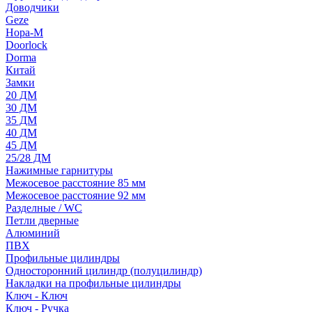
Доводчики
Geze
Нора-М
Doorlock
Dorma
Китай
Замки
20 ДМ
30 ДМ
35 ДМ
40 ДМ
45 ДМ
25/28 ДМ
Нажимные гарнитуры
Межосевое расстояние 85 мм
Межосевое расстояние 92 мм
Разделные / WC
Петли дверные
Алюминий
ПВХ
Профильные цилиндры
Односторонний цилиндр (полуцилиндр)
Накладки на профильные цилиндры
Ключ - Ключ
Ключ - Ручка