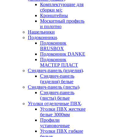
Комплектующие для
сборки м/с
Кронштейны
Москитный профиль
и полотно
Нащельники
Подоконники
Подоконник
BRUSBOX
Подоконник DANKE
Подоконник
МАСТЕР ПЛАСТ
Сэндвич-панель (изделия)
Сэндвич-панель
(изделия) белые
Сэндвич-панель (листы)
Сэндвич-панель
(листы) белые
Уголки отделочные ПВХ
Уголки ПВХ жесткие
белые 3000мм
Профили
установочные
Уголки ПВХ гибкие
белые