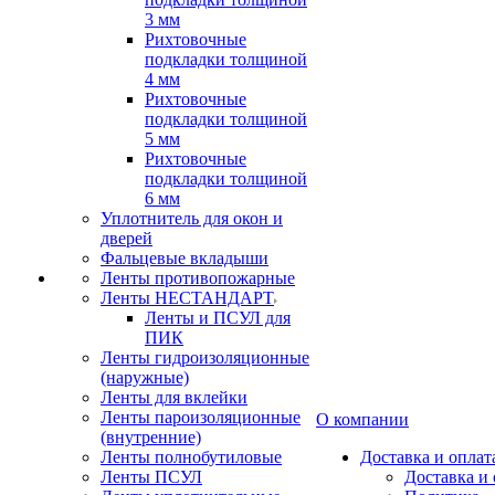
3 мм
Рихтовочные
подкладки толщиной
4 мм
Рихтовочные
подкладки толщиной
5 мм
Рихтовочные
подкладки толщиной
6 мм
Уплотнитель для окон и
дверей
Фальцевые вкладыши
Ленты противопожарные
Ленты НЕСТАНДАРТ
Ленты и ПСУЛ для
ПИК
Ленты гидроизоляционные
(наружные)
Ленты для вклейки
Ленты пароизоляционные
О компании
(внутренние)
Ленты полнобутиловые
Доставка и оплат
Ленты ПСУЛ
Доставка и 