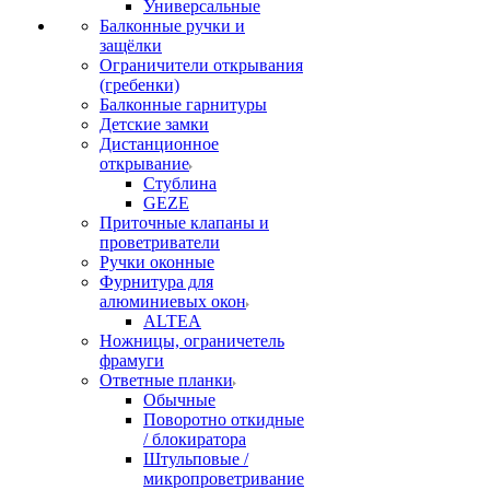
Универсальные
Балконные ручки и
защёлки
Ограничители открывания
(гребенки)
Балконные гарнитуры
Детские замки
Дистанционное
открывание
Стублина
GEZE
Приточные клапаны и
проветриватели
Ручки оконные
Фурнитура для
алюминиевых окон
ALTEA
Ножницы, ограничетель
фрамуги
Ответные планки
Обычные
Поворотно откидные
/ блокиратора
Штульповые /
микропроветривание