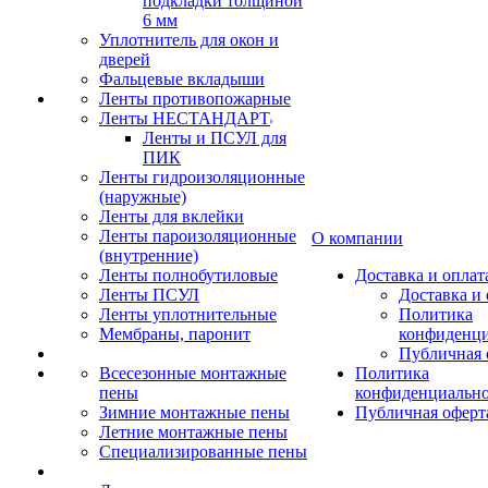
подкладки толщиной
6 мм
Уплотнитель для окон и
дверей
Фальцевые вкладыши
Ленты противопожарные
Ленты НЕСТАНДАРТ
Ленты и ПСУЛ для
ПИК
Ленты гидроизоляционные
(наружные)
Ленты для вклейки
Ленты пароизоляционные
О компании
(внутренние)
Ленты полнобутиловые
Доставка и оплат
Ленты ПСУЛ
Доставка и 
Ленты уплотнительные
Политика
Мембраны, паронит
конфиденци
Публичная 
Всесезонные монтажные
Политика
пены
конфиденциальн
Зимние монтажные пены
Публичная оферт
Летние монтажные пены
Специализированные пены