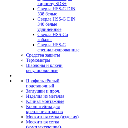
кирпичу SDS+
Сверла HSS-G DIN
338 белые
Сверла HSS-G DIN
340 белые
удлинённые
Сверла HSS-Co
кобальт
Сверла HSS-G
специализированные
Средства защиты
Термометры
Шаблоны и ключи
регулировочные
Профиль тёплый
подставочный
Заглушки и проч.
Изделия из металла
Клинья монтажные
Кронштейны для
крепления откосов
Москитная сетка (изделия)
Москитная сетка
(комплектующие)