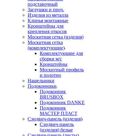
подставочный
Заглушки и проч.
Изделия из металла
Клинья монтажные
Кронштейны для
крепления откосов
Москитная сетка (изделия)
Москитная сетка
(комплектующие)
Комплектующие для
сборки м/с
Кронштейны
Москитный профиль
и полотно
Нащельники
Подоконники
Подоконник
BRUSBOX
Подоконник DANKE
Подоконник
МАСТЕР ПЛАСТ
Сэндвич-панель (изделия)
Сэндвич-панель
(изделия) белые
Сэндвич-панель (листы)