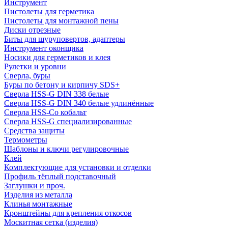
Инструмент
Пистолеты для герметика
Пистолеты для монтажной пены
Диски отрезные
Биты для шуруповертов, адаптеры
Инструмент оконщика
Носики для герметиков и клея
Рулетки и уровни
Сверла, буры
Буры по бетону и кирпичу SDS+
Сверла HSS-G DIN 338 белые
Сверла HSS-G DIN 340 белые удлинённые
Сверла HSS-Co кобальт
Сверла HSS-G специализированные
Средства защиты
Термометры
Шаблоны и ключи регулировочные
Клей
Комплектующие для установки и отделки
Профиль тёплый подставочный
Заглушки и проч.
Изделия из металла
Клинья монтажные
Кронштейны для крепления откосов
Москитная сетка (изделия)