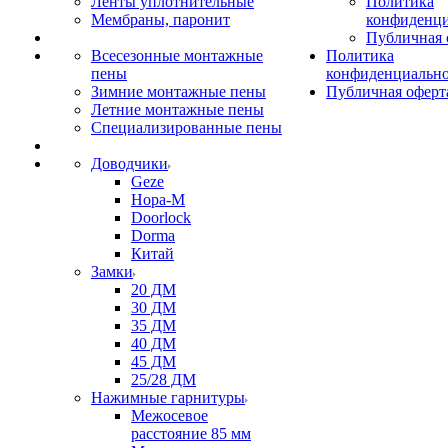
Ленты уплотнительные
Политика
Мембраны, паронит
конфиденци
Публичная 
Всесезонные монтажные
Политика
пены
конфиденциальн
Зимние монтажные пены
Публичная оферт
Летние монтажные пены
Специализированные пены
Доводчики
Geze
Нора-М
Doorlock
Dorma
Китай
Замки
20 ДМ
30 ДМ
35 ДМ
40 ДМ
45 ДМ
25/28 ДМ
Нажимные гарнитуры
Межосевое
расстояние 85 мм