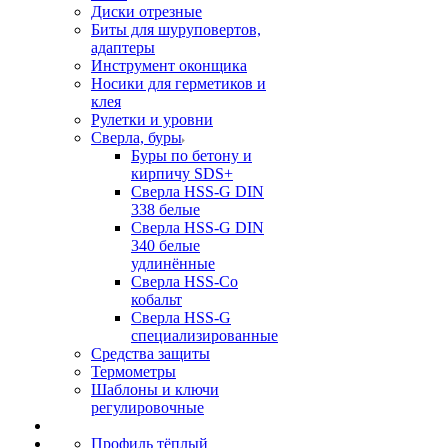
Диски отрезные
Биты для шуруповертов,
адаптеры
Инструмент оконщика
Носики для герметиков и
клея
Рулетки и уровни
Сверла, буры
Буры по бетону и
кирпичу SDS+
Сверла HSS-G DIN
338 белые
Сверла HSS-G DIN
340 белые
удлинённые
Сверла HSS-Co
кобальт
Сверла HSS-G
специализированные
Средства защиты
Термометры
Шаблоны и ключи
регулировочные
Профиль тёплый