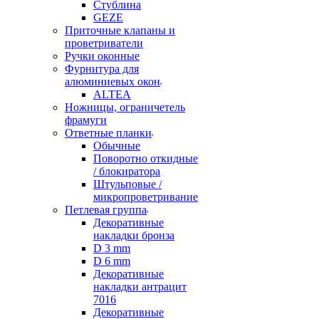
Стублина
GEZE
Приточные клапаны и
проветриватели
Ручки оконные
Фурнитура для
алюминиевых окон
ALTEA
Ножницы, ограничетель
фрамуги
Ответные планки
Обычные
Поворотно откидные
/ блокиратора
Штульповые /
микропроветривание
Петлевая группа
Декоративные
накладки бронза
D 3 mm
D 6 mm
Декоративные
накладки антрацит
7016
Декоративные