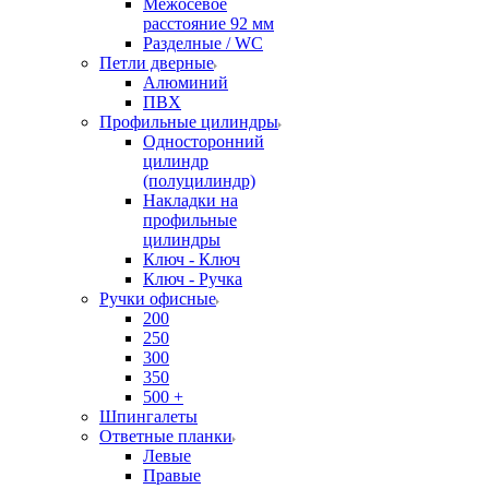
Межосевое
расстояние 92 мм
Разделные / WC
Петли дверные
Алюминий
ПВХ
Профильные цилиндры
Односторонний
цилиндр
(полуцилиндр)
Накладки на
профильные
цилиндры
Ключ - Ключ
Ключ - Ручка
Ручки офисные
200
250
300
350
500 +
Шпингалеты
Ответные планки
Левые
Правые