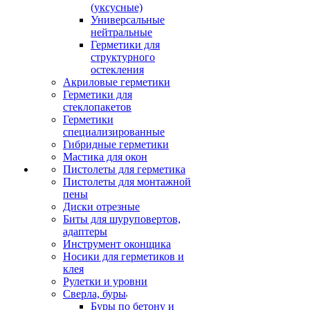
(уксусные)
Универсальные
нейтральные
Герметики для
структурного
остекления
Акриловые герметики
Герметики для
стеклопакетов
Герметики
специализированные
Гибридные герметики
Мастика для окон
Пистолеты для герметика
Пистолеты для монтажной
пены
Диски отрезные
Биты для шуруповертов,
адаптеры
Инструмент оконщика
Носики для герметиков и
клея
Рулетки и уровни
Сверла, буры
Буры по бетону и