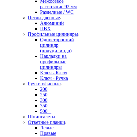
Межосевое
расстояние 92 мм
Разделные / WC
Петли дверные
Алюминий
ПВХ
Профильные цилиндры
Односторонний
цилиндр
(полуцилиндр)
Накладки на
профильные
цилиндры
Ключ - Ключ
Ключ - Ручка
Ручки офисные
200
250
300
350
500 +
Шпингалеты
Ответные планки
Левые
Правые