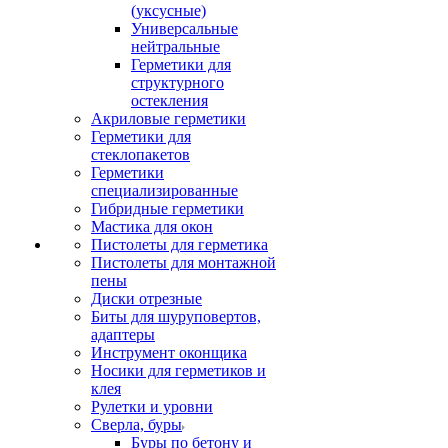
(уксусные)
Универсальные
нейтральные
Герметики для
структурного
остекления
Акриловые герметики
Герметики для
стеклопакетов
Герметики
специализированные
Гибридные герметики
Мастика для окон
Пистолеты для герметика
Пистолеты для монтажной
пены
Диски отрезные
Биты для шуруповертов,
адаптеры
Инструмент оконщика
Носики для герметиков и
клея
Рулетки и уровни
Сверла, буры
Буры по бетону и