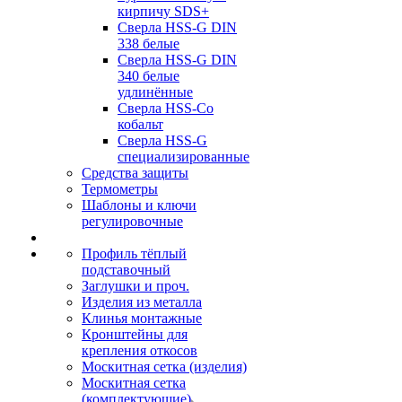
кирпичу SDS+
Сверла HSS-G DIN
338 белые
Сверла HSS-G DIN
340 белые
удлинённые
Сверла HSS-Co
кобальт
Сверла HSS-G
специализированные
Средства защиты
Термометры
Шаблоны и ключи
регулировочные
Профиль тёплый
подставочный
Заглушки и проч.
Изделия из металла
Клинья монтажные
Кронштейны для
крепления откосов
Москитная сетка (изделия)
Москитная сетка
(комплектующие)