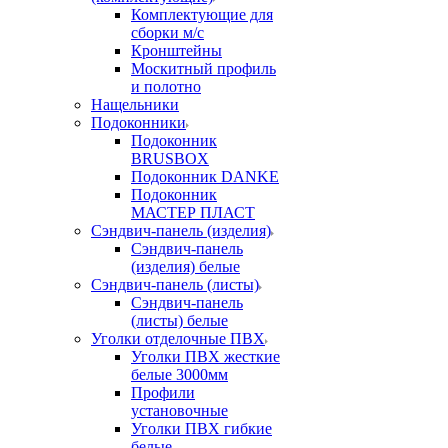
Комплектующие для
сборки м/с
Кронштейны
Москитный профиль
и полотно
Нащельники
Подоконники
Подоконник
BRUSBOX
Подоконник DANKE
Подоконник
МАСТЕР ПЛАСТ
Сэндвич-панель (изделия)
Сэндвич-панель
(изделия) белые
Сэндвич-панель (листы)
Сэндвич-панель
(листы) белые
Уголки отделочные ПВХ
Уголки ПВХ жесткие
белые 3000мм
Профили
установочные
Уголки ПВХ гибкие
белые