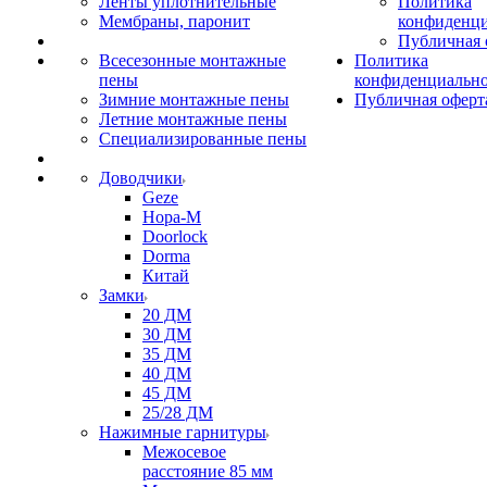
Ленты уплотнительные
Политика
Мембраны, паронит
конфиденци
Публичная 
Всесезонные монтажные
Политика
пены
конфиденциальн
Зимние монтажные пены
Публичная оферт
Летние монтажные пены
Специализированные пены
Доводчики
Geze
Нора-М
Doorlock
Dorma
Китай
Замки
20 ДМ
30 ДМ
35 ДМ
40 ДМ
45 ДМ
25/28 ДМ
Нажимные гарнитуры
Межосевое
расстояние 85 мм