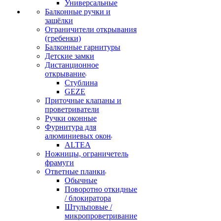
Универсальные
Балконные ручки и
защёлки
Ограничители открывания
(гребенки)
Балконные гарнитуры
Детские замки
Дистанционное
открывание
Стублина
GEZE
Приточные клапаны и
проветриватели
Ручки оконные
Фурнитура для
алюминиевых окон
ALTEA
Ножницы, ограничетель
фрамуги
Ответные планки
Обычные
Поворотно откидные
/ блокиратора
Штульповые /
микропроветривание