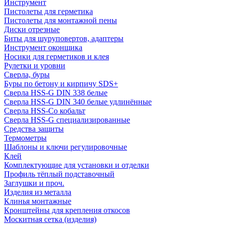
Инструмент
Пистолеты для герметика
Пистолеты для монтажной пены
Диски отрезные
Биты для шуруповертов, адаптеры
Инструмент оконщика
Носики для герметиков и клея
Рулетки и уровни
Сверла, буры
Буры по бетону и кирпичу SDS+
Сверла HSS-G DIN 338 белые
Сверла HSS-G DIN 340 белые удлинённые
Сверла HSS-Co кобальт
Сверла HSS-G специализированные
Средства защиты
Термометры
Шаблоны и ключи регулировочные
Клей
Комплектующие для установки и отделки
Профиль тёплый подставочный
Заглушки и проч.
Изделия из металла
Клинья монтажные
Кронштейны для крепления откосов
Москитная сетка (изделия)