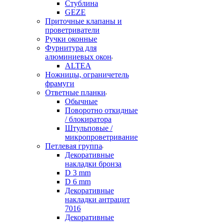
Стублина
GEZE
Приточные клапаны и
проветриватели
Ручки оконные
Фурнитура для
алюминиевых окон
ALTEA
Ножницы, ограничетель
фрамуги
Ответные планки
Обычные
Поворотно откидные
/ блокиратора
Штульповые /
микропроветривание
Петлевая группа
Декоративные
накладки бронза
D 3 mm
D 6 mm
Декоративные
накладки антрацит
7016
Декоративные