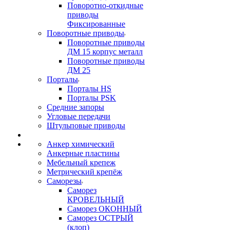
Поворотно-откидные
приводы
Фиксированные
Поворотные приводы
Поворотные приводы
ДМ 15 корпус металл
Поворотные приводы
ДМ 25
Порталы
Порталы HS
Порталы PSK
Средние запоры
Угловые передачи
Штульповые приводы
Анкер химический
Анкерные пластины
Мебельный крепеж
Метрический крепёж
Саморезы
Саморез
КРОВЕЛЬНЫЙ
Саморез ОКОННЫЙ
Саморез ОСТРЫЙ
(клоп)