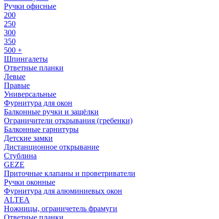
Ручки офисные
200
250
300
350
500 +
Шпингалеты
Ответные планки
Левые
Правые
Универсальные
Фурнитура для окон
Балконные ручки и защёлки
Ограничители открывания (гребенки)
Балконные гарнитуры
Детские замки
Дистанционное открывание
Стублина
GEZE
Приточные клапаны и проветриватели
Ручки оконные
Фурнитура для алюминиевых окон
ALTEA
Ножницы, ограничетель фрамуги
Ответные планки