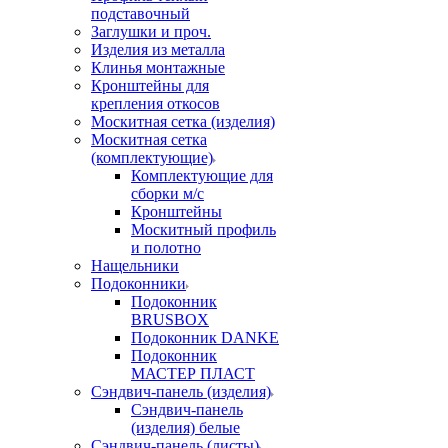
подставочный
Заглушки и проч.
Изделия из металла
Клинья монтажные
Кронштейны для
крепления откосов
Москитная сетка (изделия)
Москитная сетка
(комплектующие)
Комплектующие для
сборки м/с
Кронштейны
Москитный профиль
и полотно
Нащельники
Подоконники
Подоконник
BRUSBOX
Подоконник DANKE
Подоконник
МАСТЕР ПЛАСТ
Сэндвич-панель (изделия)
Сэндвич-панель
(изделия) белые
Сэндвич-панель (листы)