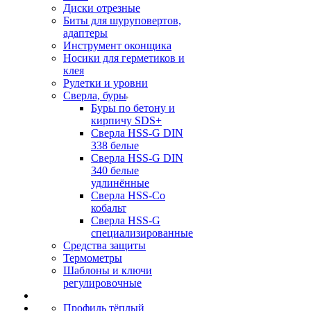
Диски отрезные
Биты для шуруповертов,
адаптеры
Инструмент оконщика
Носики для герметиков и
клея
Рулетки и уровни
Сверла, буры
Буры по бетону и
кирпичу SDS+
Сверла HSS-G DIN
338 белые
Сверла HSS-G DIN
340 белые
удлинённые
Сверла HSS-Co
кобальт
Сверла HSS-G
специализированные
Средства защиты
Термометры
Шаблоны и ключи
регулировочные
Профиль тёплый