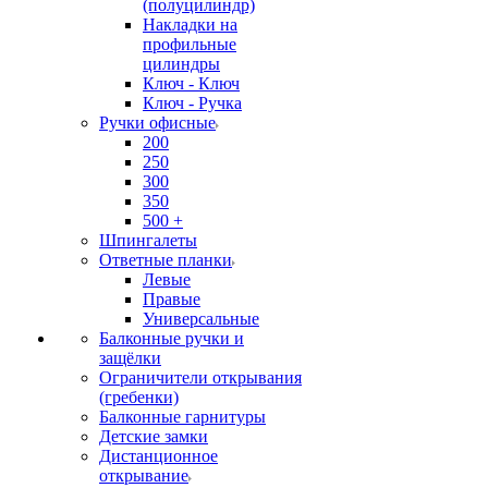
(полуцилиндр)
Накладки на
профильные
цилиндры
Ключ - Ключ
Ключ - Ручка
Ручки офисные
200
250
300
350
500 +
Шпингалеты
Ответные планки
Левые
Правые
Универсальные
Балконные ручки и
защёлки
Ограничители открывания
(гребенки)
Балконные гарнитуры
Детские замки
Дистанционное
открывание