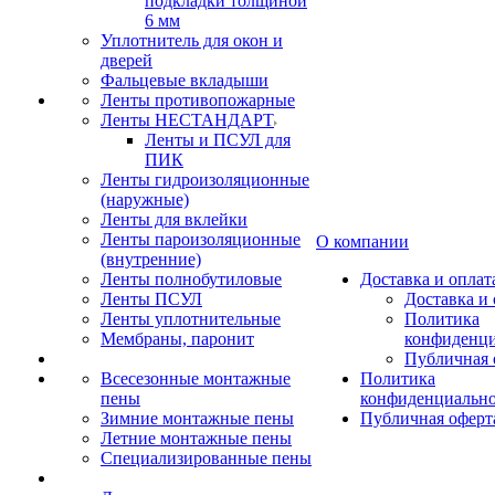
подкладки толщиной
6 мм
Уплотнитель для окон и
дверей
Фальцевые вкладыши
Ленты противопожарные
Ленты НЕСТАНДАРТ
Ленты и ПСУЛ для
ПИК
Ленты гидроизоляционные
(наружные)
Ленты для вклейки
Ленты пароизоляционные
О компании
(внутренние)
Ленты полнобутиловые
Доставка и оплат
Ленты ПСУЛ
Доставка и 
Ленты уплотнительные
Политика
Мембраны, паронит
конфиденци
Публичная 
Всесезонные монтажные
Политика
пены
конфиденциальн
Зимние монтажные пены
Публичная оферт
Летние монтажные пены
Специализированные пены