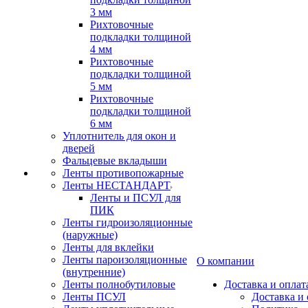
3 мм
Рихтовочные
подкладки толщиной
4 мм
Рихтовочные
подкладки толщиной
5 мм
Рихтовочные
подкладки толщиной
6 мм
Уплотнитель для окон и
дверей
Фальцевые вкладыши
Ленты противопожарные
Ленты НЕСТАНДАРТ
Ленты и ПСУЛ для
ПИК
Ленты гидроизоляционные
(наружные)
Ленты для вклейки
Ленты пароизоляционные
О компании
(внутренние)
Ленты полнобутиловые
Доставка и оплат
Ленты ПСУЛ
Доставка и 