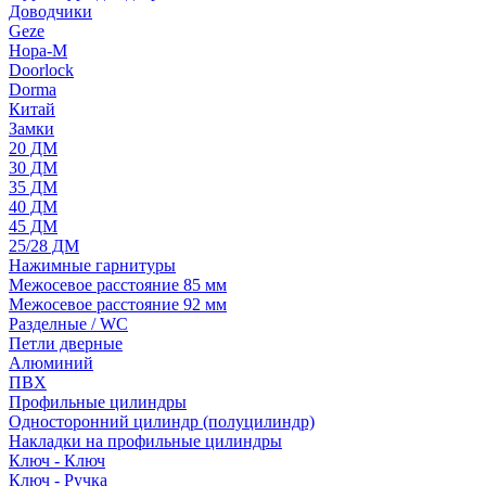
Доводчики
Geze
Нора-М
Doorlock
Dorma
Китай
Замки
20 ДМ
30 ДМ
35 ДМ
40 ДМ
45 ДМ
25/28 ДМ
Нажимные гарнитуры
Межосевое расстояние 85 мм
Межосевое расстояние 92 мм
Разделные / WC
Петли дверные
Алюминий
ПВХ
Профильные цилиндры
Односторонний цилиндр (полуцилиндр)
Накладки на профильные цилиндры
Ключ - Ключ
Ключ - Ручка