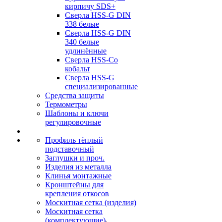
кирпичу SDS+
Сверла HSS-G DIN
338 белые
Сверла HSS-G DIN
340 белые
удлинённые
Сверла HSS-Co
кобальт
Сверла HSS-G
специализированные
Средства защиты
Термометры
Шаблоны и ключи
регулировочные
Профиль тёплый
подставочный
Заглушки и проч.
Изделия из металла
Клинья монтажные
Кронштейны для
крепления откосов
Москитная сетка (изделия)
Москитная сетка
(комплектующие)