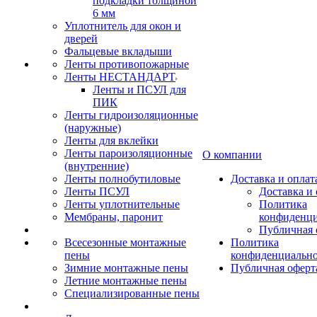
подкладки толщиной
6 мм
Уплотнитель для окон и
дверей
Фальцевые вкладыши
Ленты противопожарные
Ленты НЕСТАНДАРТ
Ленты и ПСУЛ для
ПИК
Ленты гидроизоляционные
(наружные)
Ленты для вклейки
Ленты пароизоляционные
О компании
(внутренние)
Ленты полнобутиловые
Доставка и оплат
Ленты ПСУЛ
Доставка и 
Ленты уплотнительные
Политика
Мембраны, паронит
конфиденци
Публичная 
Всесезонные монтажные
Политика
пены
конфиденциальн
Зимние монтажные пены
Публичная оферт
Летние монтажные пены
Специализированные пены