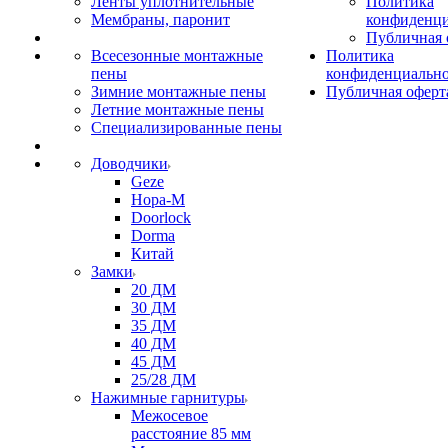
Ленты уплотнительные
Политика
Мембраны, паронит
конфиденци
Публичная 
Всесезонные монтажные
Политика
пены
конфиденциальн
Зимние монтажные пены
Публичная оферт
Летние монтажные пены
Специализированные пены
Доводчики
Geze
Нора-М
Doorlock
Dorma
Китай
Замки
20 ДМ
30 ДМ
35 ДМ
40 ДМ
45 ДМ
25/28 ДМ
Нажимные гарнитуры
Межосевое
расстояние 85 мм