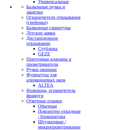
Универсальные
Балконные ручки и
защёлки
Ограничители открывания
(гребенки)
Балконные гарнитуры
Детские замки
Дистанционное
открывание
Стублина
GEZE
Приточные клапаны и
проветриватели
Ручки оконные
Фурнитура для
алюминиевых окон
ALTEA
Ножницы, ограничетель
фрамуги
Ответные планки
Обычные
Поворотно откидные
/ блокиратора
Штульповые /
микропроветривание