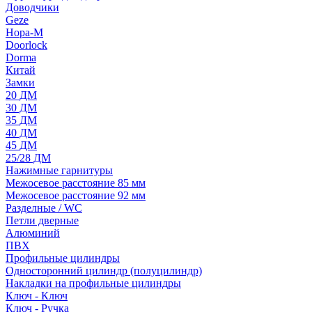
Доводчики
Geze
Нора-М
Doorlock
Dorma
Китай
Замки
20 ДМ
30 ДМ
35 ДМ
40 ДМ
45 ДМ
25/28 ДМ
Нажимные гарнитуры
Межосевое расстояние 85 мм
Межосевое расстояние 92 мм
Разделные / WC
Петли дверные
Алюминий
ПВХ
Профильные цилиндры
Односторонний цилиндр (полуцилиндр)
Накладки на профильные цилиндры
Ключ - Ключ
Ключ - Ручка