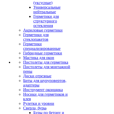
(уксусные)
Универсальные
нейтральные
Герметики для
структурного
остекления
Акриловые герметики
Герметики для
стеклопакетов
Герметики
специализированные
Гибридные герметики
Мастика для окон
Пистолеты для герметика
Пистолеты для монтажной
пены
Диски отрезные
Биты для шуруповертов,
адаптеры
Инструмент оконщика
Носики для герметиков и
клея
Рулетки и уровни
Сверла, буры
Буры по бетону и