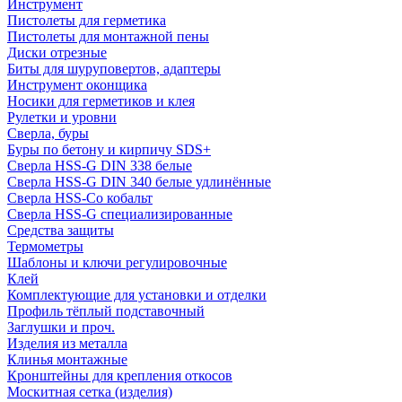
Инструмент
Пистолеты для герметика
Пистолеты для монтажной пены
Диски отрезные
Биты для шуруповертов, адаптеры
Инструмент оконщика
Носики для герметиков и клея
Рулетки и уровни
Сверла, буры
Буры по бетону и кирпичу SDS+
Сверла HSS-G DIN 338 белые
Сверла HSS-G DIN 340 белые удлинённые
Сверла HSS-Co кобальт
Сверла HSS-G специализированные
Средства защиты
Термометры
Шаблоны и ключи регулировочные
Клей
Комплектующие для установки и отделки
Профиль тёплый подставочный
Заглушки и проч.
Изделия из металла
Клинья монтажные
Кронштейны для крепления откосов
Москитная сетка (изделия)