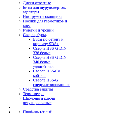
Диски отрезные
Биты для шуруповертов,
адаптеры
Инструмент оконщика
Носики для герметиков и
клея
Рулетки и уровни
Сверла, буры
Буры по бетону и
кирпичу SDS+
Сверла HSS-G DIN
338 белые
Сверла HSS-G DIN
340 белые
удлинённые
Сверла HSS-Co
кобальт
Сверла HSS-G
специализированные
Средства защиты
Термометры
Шаблоны и ключи
регулировочные
Профиль тёплый