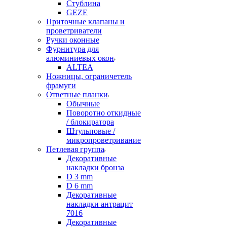
Стублина
GEZE
Приточные клапаны и
проветриватели
Ручки оконные
Фурнитура для
алюминиевых окон
ALTEA
Ножницы, ограничетель
фрамуги
Ответные планки
Обычные
Поворотно откидные
/ блокиратора
Штульповые /
микропроветривание
Петлевая группа
Декоративные
накладки бронза
D 3 mm
D 6 mm
Декоративные
накладки антрацит
7016
Декоративные