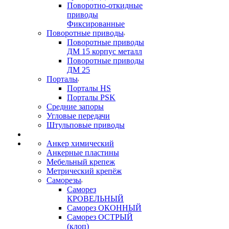
Поворотно-откидные
приводы
Фиксированные
Поворотные приводы
Поворотные приводы
ДМ 15 корпус металл
Поворотные приводы
ДМ 25
Порталы
Порталы HS
Порталы PSK
Средние запоры
Угловые передачи
Штульповые приводы
Анкер химический
Анкерные пластины
Мебельный крепеж
Метрический крепёж
Саморезы
Саморез
КРОВЕЛЬНЫЙ
Саморез ОКОННЫЙ
Саморез ОСТРЫЙ
(клоп)