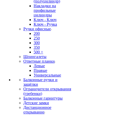
(полуцилиндр)
Накладки на
профильные
цилиндры
Ключ - Ключ
Ключ - Ручка
Ручки офисные
200
250
300
350
500 +
Шпингалеты
Ответные планки
Левые
Правые
Универсальные
Балконные ручки и
защёлки
Ограничители открывания
(гребенки)
Балконные гарнитуры
Детские замки
Дистанционное
открывание