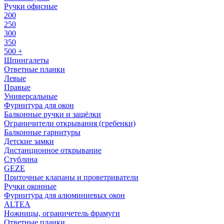
Ручки офисные
200
250
300
350
500 +
Шпингалеты
Ответные планки
Левые
Правые
Универсальные
Фурнитура для окон
Балконные ручки и защёлки
Ограничители открывания (гребенки)
Балконные гарнитуры
Детские замки
Дистанционное открывание
Стублина
GEZE
Приточные клапаны и проветриватели
Ручки оконные
Фурнитура для алюминиевых окон
ALTEA
Ножницы, ограничетель фрамуги
Ответные планки