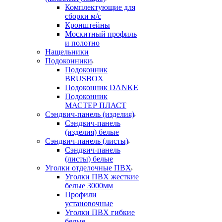
Комплектующие для
сборки м/с
Кронштейны
Москитный профиль
и полотно
Нащельники
Подоконники
Подоконник
BRUSBOX
Подоконник DANKE
Подоконник
МАСТЕР ПЛАСТ
Сэндвич-панель (изделия)
Сэндвич-панель
(изделия) белые
Сэндвич-панель (листы)
Сэндвич-панель
(листы) белые
Уголки отделочные ПВХ
Уголки ПВХ жесткие
белые 3000мм
Профили
установочные
Уголки ПВХ гибкие
белые