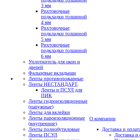
3 мм
Рихтовочные
подкладки толщиной
4 мм
Рихтовочные
подкладки толщиной
5 мм
Рихтовочные
подкладки толщиной
6 мм
Уплотнитель для окон и
дверей
Фальцевые вкладыши
Ленты противопожарные
Ленты НЕСТАНДАРТ
Ленты и ПСУЛ для
ПИК
Ленты гидроизоляционные
(наружные)
Ленты для вклейки
Ленты пароизоляционные
О компании
(внутренние)
Ленты полнобутиловые
Доставка и оплат
Ленты ПСУЛ
Доставка и 