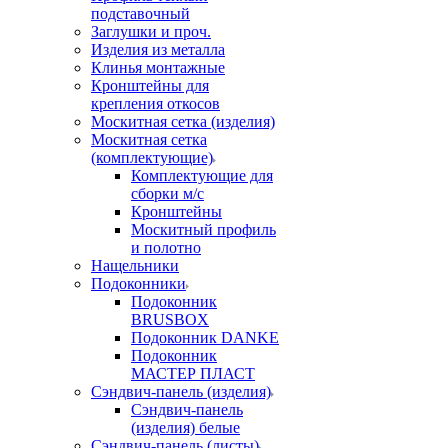
подставочный
Заглушки и проч.
Изделия из металла
Клинья монтажные
Кронштейны для
крепления откосов
Москитная сетка (изделия)
Москитная сетка
(комплектующие)
Комплектующие для
сборки м/с
Кронштейны
Москитный профиль
и полотно
Нащельники
Подоконники
Подоконник
BRUSBOX
Подоконник DANKE
Подоконник
МАСТЕР ПЛАСТ
Сэндвич-панель (изделия)
Сэндвич-панель
(изделия) белые
Сэндвич-панель (листы)