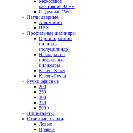
Межосевое
расстояние 92 мм
Разделные / WC
Петли дверные
Алюминий
ПВХ
Профильные цилиндры
Односторонний
цилиндр
(полуцилиндр)
Накладки на
профильные
цилиндры
Ключ - Ключ
Ключ - Ручка
Ручки офисные
200
250
300
350
500 +
Шпингалеты
Ответные планки
Левые
Правые