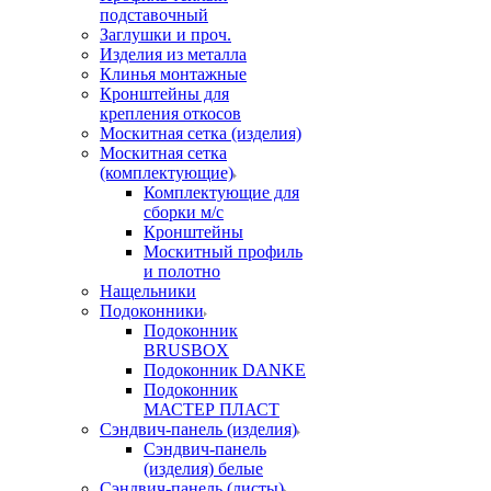
подставочный
Заглушки и проч.
Изделия из металла
Клинья монтажные
Кронштейны для
крепления откосов
Москитная сетка (изделия)
Москитная сетка
(комплектующие)
Комплектующие для
сборки м/с
Кронштейны
Москитный профиль
и полотно
Нащельники
Подоконники
Подоконник
BRUSBOX
Подоконник DANKE
Подоконник
МАСТЕР ПЛАСТ
Сэндвич-панель (изделия)
Сэндвич-панель
(изделия) белые
Сэндвич-панель (листы)