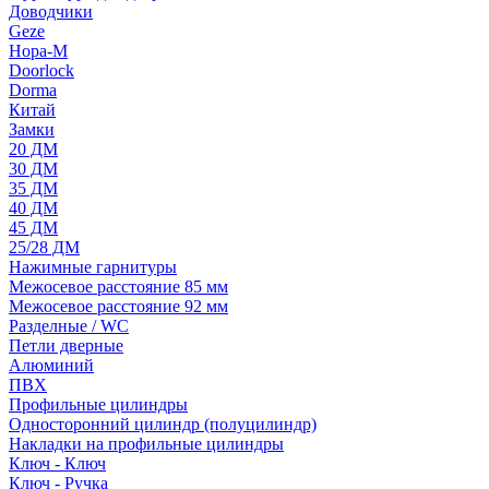
Доводчики
Geze
Нора-М
Doorlock
Dorma
Китай
Замки
20 ДМ
30 ДМ
35 ДМ
40 ДМ
45 ДМ
25/28 ДМ
Нажимные гарнитуры
Межосевое расстояние 85 мм
Межосевое расстояние 92 мм
Разделные / WC
Петли дверные
Алюминий
ПВХ
Профильные цилиндры
Односторонний цилиндр (полуцилиндр)
Накладки на профильные цилиндры
Ключ - Ключ
Ключ - Ручка