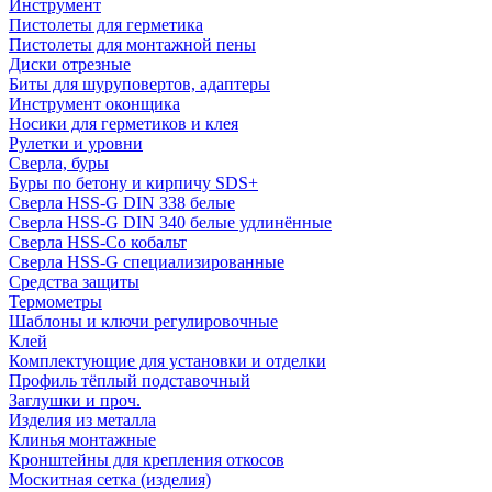
Инструмент
Пистолеты для герметика
Пистолеты для монтажной пены
Диски отрезные
Биты для шуруповертов, адаптеры
Инструмент оконщика
Носики для герметиков и клея
Рулетки и уровни
Сверла, буры
Буры по бетону и кирпичу SDS+
Сверла HSS-G DIN 338 белые
Сверла HSS-G DIN 340 белые удлинённые
Сверла HSS-Co кобальт
Сверла HSS-G специализированные
Средства защиты
Термометры
Шаблоны и ключи регулировочные
Клей
Комплектующие для установки и отделки
Профиль тёплый подставочный
Заглушки и проч.
Изделия из металла
Клинья монтажные
Кронштейны для крепления откосов
Москитная сетка (изделия)