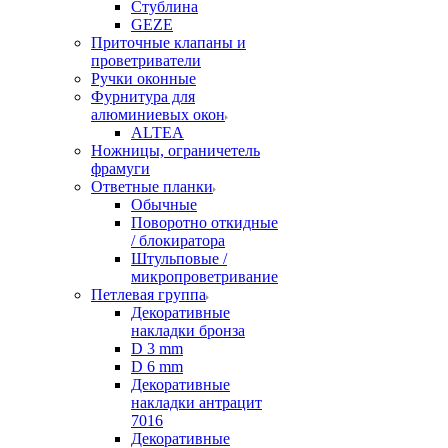
Стублина
GEZE
Приточные клапаны и
проветриватели
Ручки оконные
Фурнитура для
алюминиевых окон
ALTEA
Ножницы, ограничетель
фрамуги
Ответные планки
Обычные
Поворотно откидные
/ блокиратора
Штульповые /
микропроветривание
Петлевая группа
Декоративные
накладки бронза
D 3 mm
D 6 mm
Декоративные
накладки антрацит
7016
Декоративные