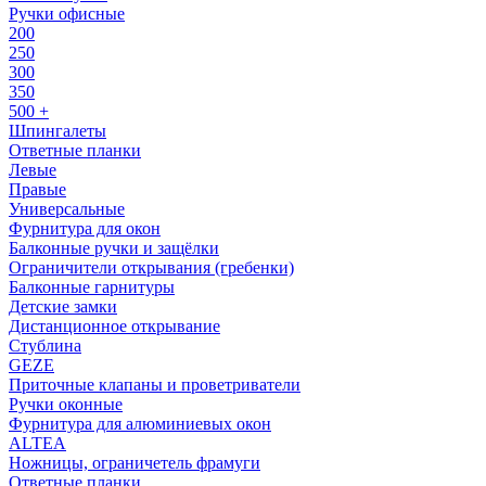
Ручки офисные
200
250
300
350
500 +
Шпингалеты
Ответные планки
Левые
Правые
Универсальные
Фурнитура для окон
Балконные ручки и защёлки
Ограничители открывания (гребенки)
Балконные гарнитуры
Детские замки
Дистанционное открывание
Стублина
GEZE
Приточные клапаны и проветриватели
Ручки оконные
Фурнитура для алюминиевых окон
ALTEA
Ножницы, ограничетель фрамуги
Ответные планки