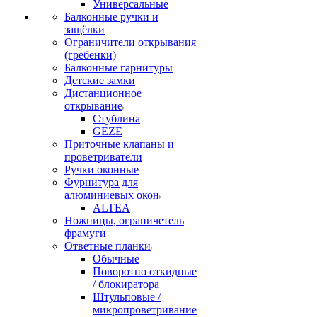
Универсальные
Балконные ручки и
защёлки
Ограничители открывания
(гребенки)
Балконные гарнитуры
Детские замки
Дистанционное
открывание
Стублина
GEZE
Приточные клапаны и
проветриватели
Ручки оконные
Фурнитура для
алюминиевых окон
ALTEA
Ножницы, ограничетель
фрамуги
Ответные планки
Обычные
Поворотно откидные
/ блокиратора
Штульповые /
микропроветривание