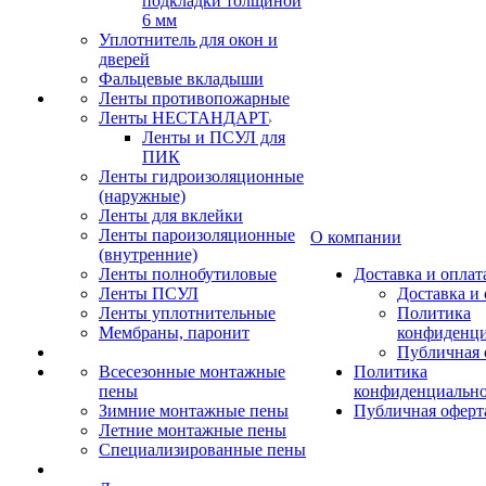
подкладки толщиной
6 мм
Уплотнитель для окон и
дверей
Фальцевые вкладыши
Ленты противопожарные
Ленты НЕСТАНДАРТ
Ленты и ПСУЛ для
ПИК
Ленты гидроизоляционные
(наружные)
Ленты для вклейки
Ленты пароизоляционные
О компании
(внутренние)
Ленты полнобутиловые
Доставка и оплат
Ленты ПСУЛ
Доставка и 
Ленты уплотнительные
Политика
Мембраны, паронит
конфиденци
Публичная 
Всесезонные монтажные
Политика
пены
конфиденциальн
Зимние монтажные пены
Публичная оферт
Летние монтажные пены
Специализированные пены