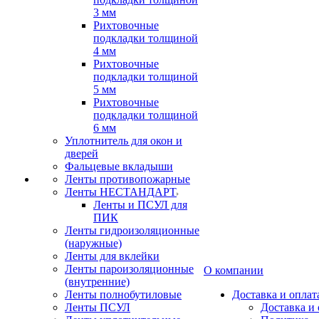
3 мм
Рихтовочные
подкладки толщиной
4 мм
Рихтовочные
подкладки толщиной
5 мм
Рихтовочные
подкладки толщиной
6 мм
Уплотнитель для окон и
дверей
Фальцевые вкладыши
Ленты противопожарные
Ленты НЕСТАНДАРТ
Ленты и ПСУЛ для
ПИК
Ленты гидроизоляционные
(наружные)
Ленты для вклейки
Ленты пароизоляционные
О компании
(внутренние)
Ленты полнобутиловые
Доставка и оплат
Ленты ПСУЛ
Доставка и 