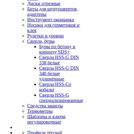
Диски отрезные
Биты для шуруповертов,
адаптеры
Инструмент оконщика
Носики для герметиков и
клея
Рулетки и уровни
Сверла, буры
Буры по бетону и
кирпичу SDS+
Сверла HSS-G DIN
338 белые
Сверла HSS-G DIN
340 белые
удлинённые
Сверла HSS-Co
кобальт
Сверла HSS-G
специализированные
Средства защиты
Термометры
Шаблоны и ключи
регулировочные
Профиль тёплый