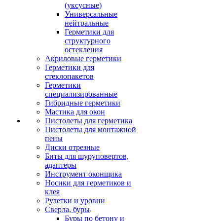
(уксусные)
Универсальные
нейтральные
Герметики для
структурного
остекления
Акриловые герметики
Герметики для
стеклопакетов
Герметики
специализированные
Гибридные герметики
Мастика для окон
Пистолеты для герметика
Пистолеты для монтажной
пены
Диски отрезные
Биты для шуруповертов,
адаптеры
Инструмент оконщика
Носики для герметиков и
клея
Рулетки и уровни
Сверла, буры
Буры по бетону и