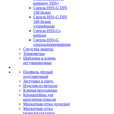
кирпичу SDS+
Сверла HSS-G DIN
338 белые
Сверла HSS-G DIN
340 белые
удлинённые
Сверла HSS-Co
кобальт
Сверла HSS-G
специализированные
Средства защиты
Термометры
Шаблоны и ключи
регулировочные
Профиль тёплый
подставочный
Заглушки и проч.
Изделия из металла
Клинья монтажные
Кронштейны для
крепления откосов
Москитная сетка (изделия)
Москитная сетка
(комплектующие)