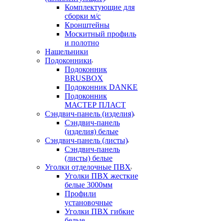
Комплектующие для
сборки м/с
Кронштейны
Москитный профиль
и полотно
Нащельники
Подоконники
Подоконник
BRUSBOX
Подоконник DANKE
Подоконник
МАСТЕР ПЛАСТ
Сэндвич-панель (изделия)
Сэндвич-панель
(изделия) белые
Сэндвич-панель (листы)
Сэндвич-панель
(листы) белые
Уголки отделочные ПВХ
Уголки ПВХ жесткие
белые 3000мм
Профили
установочные
Уголки ПВХ гибкие
белые