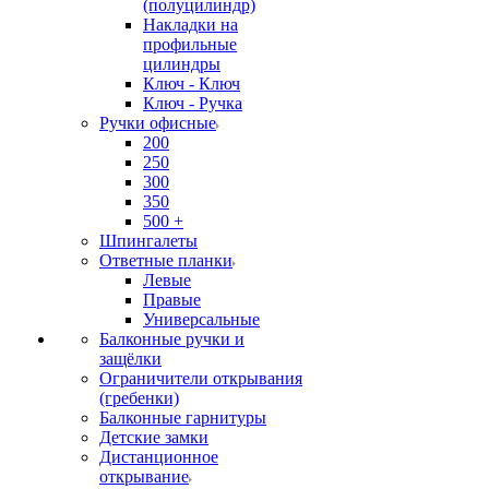
(полуцилиндр)
Накладки на
профильные
цилиндры
Ключ - Ключ
Ключ - Ручка
Ручки офисные
200
250
300
350
500 +
Шпингалеты
Ответные планки
Левые
Правые
Универсальные
Балконные ручки и
защёлки
Ограничители открывания
(гребенки)
Балконные гарнитуры
Детские замки
Дистанционное
открывание