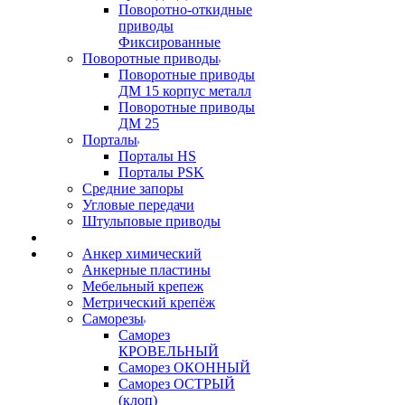
Поворотно-откидные
приводы
Фиксированные
Поворотные приводы
Поворотные приводы
ДМ 15 корпус металл
Поворотные приводы
ДМ 25
Порталы
Порталы HS
Порталы PSK
Средние запоры
Угловые передачи
Штульповые приводы
Анкер химический
Анкерные пластины
Мебельный крепеж
Метрический крепёж
Саморезы
Саморез
КРОВЕЛЬНЫЙ
Саморез ОКОННЫЙ
Саморез ОСТРЫЙ
(клоп)