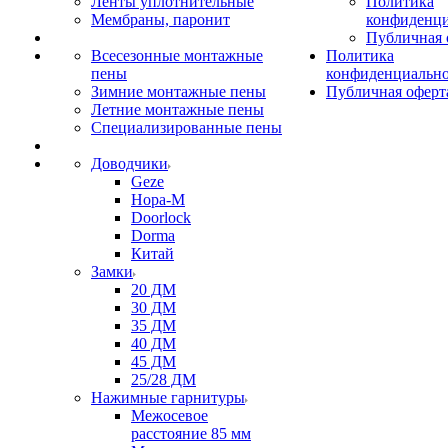
Ленты уплотнительные
Политика
Мембраны, паронит
конфиденци
Публичная 
Всесезонные монтажные
Политика
пены
конфиденциальн
Зимние монтажные пены
Публичная оферт
Летние монтажные пены
Специализированные пены
Доводчики
Geze
Нора-М
Doorlock
Dorma
Китай
Замки
20 ДМ
30 ДМ
35 ДМ
40 ДМ
45 ДМ
25/28 ДМ
Нажимные гарнитуры
Межосевое
расстояние 85 мм