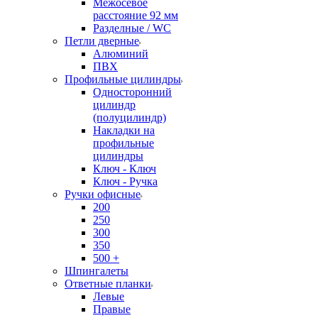
Межосевое
расстояние 92 мм
Разделные / WC
Петли дверные
Алюминий
ПВХ
Профильные цилиндры
Односторонний
цилиндр
(полуцилиндр)
Накладки на
профильные
цилиндры
Ключ - Ключ
Ключ - Ручка
Ручки офисные
200
250
300
350
500 +
Шпингалеты
Ответные планки
Левые
Правые