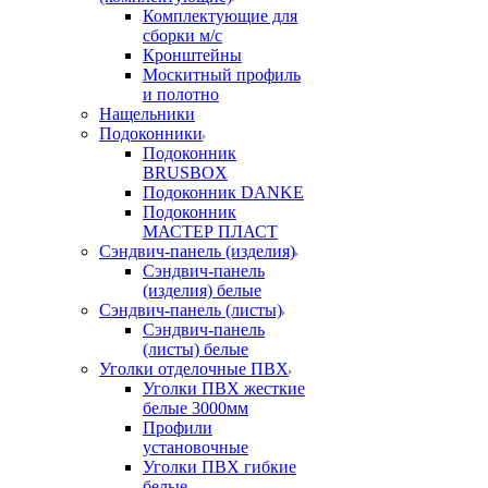
Комплектующие для
сборки м/с
Кронштейны
Москитный профиль
и полотно
Нащельники
Подоконники
Подоконник
BRUSBOX
Подоконник DANKE
Подоконник
МАСТЕР ПЛАСТ
Сэндвич-панель (изделия)
Сэндвич-панель
(изделия) белые
Сэндвич-панель (листы)
Сэндвич-панель
(листы) белые
Уголки отделочные ПВХ
Уголки ПВХ жесткие
белые 3000мм
Профили
установочные
Уголки ПВХ гибкие
белые