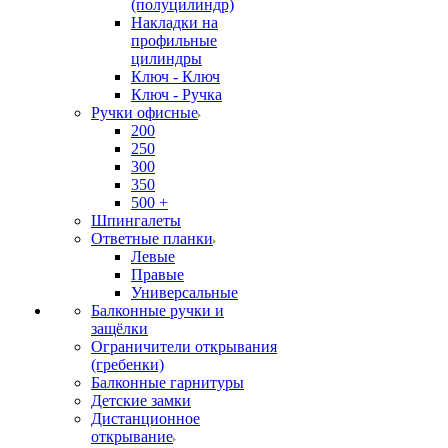
(полуцилиндр)
Накладки на
профильные
цилиндры
Ключ - Ключ
Ключ - Ручка
Ручки офисные
200
250
300
350
500 +
Шпингалеты
Ответные планки
Левые
Правые
Универсальные
Балконные ручки и
защёлки
Ограничители открывания
(гребенки)
Балконные гарнитуры
Детские замки
Дистанционное
открывание