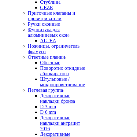
Стублина
GEZE
Приточные клапаны и
проветриватели
Ручки оконные
Фурнитура для
алюминиевых окон
ALTEA
Ножницы, ограничетель
фрамуги
Ответные планки
Обычные
Поворотно откидные
/ блокиратора
Штульповые /
микропроветривание
Петлевая группа
Декоративные
накладки бронза
D 3 mm
D 6 mm
Декоративные
накладки антрацит
7016
Декоративные