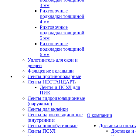
3 мм
Рихтовочные
подкладки толщиной
4 мм
Рихтовочные
подкладки толщиной
5 мм
Рихтовочные
подкладки толщиной
6 мм
Уплотнитель для окон и
дверей
Фальцевые вкладыши
Ленты противопожарные
Ленты НЕСТАНДАРТ
Ленты и ПСУЛ для
ПИК
Ленты гидроизоляционные
(наружные)
Ленты для вклейки
Ленты пароизоляционные
О компании
(внутренние)
Ленты полнобутиловые
Доставка и оплат
Ленты ПСУЛ
Доставка и 