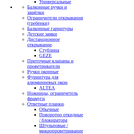
Универсальные
Балконные ручки и
защёлки
Ограничители открывания
(гребенки)
Балконные гарнитуры
Детские замки
Дистанционное
открывание
Стублина
GEZE
Приточные клапаны и
проветриватели
Ручки оконные
Фурнитура для
алюминиевых окон
ALTEA
Ножницы, ограничетель
фрамуги
Ответные планки
Обычные
Поворотно откидные
/ блокиратора
Штульповые /
микропроветривание