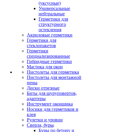
(уксусные)
Универсальные
нейтральные
Герметики для
структурного
остекления
Акриловые герметики
Герметики для
стеклопакетов
Герметики
специализированные
Гибридные герметики
Мастика для окон
Пистолеты для герметика
Пистолеты для монтажной
пены
Диски отрезные
Биты для шуруповертов,
адаптеры
Инструмент оконщика
Носики для герметиков и
клея
Рулетки и уровни
Сверла, буры
Буры по бетону и