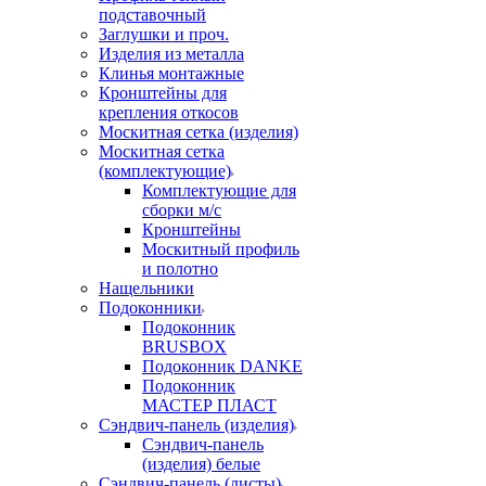
подставочный
Заглушки и проч.
Изделия из металла
Клинья монтажные
Кронштейны для
крепления откосов
Москитная сетка (изделия)
Москитная сетка
(комплектующие)
Комплектующие для
сборки м/с
Кронштейны
Москитный профиль
и полотно
Нащельники
Подоконники
Подоконник
BRUSBOX
Подоконник DANKE
Подоконник
МАСТЕР ПЛАСТ
Сэндвич-панель (изделия)
Сэндвич-панель
(изделия) белые
Сэндвич-панель (листы)