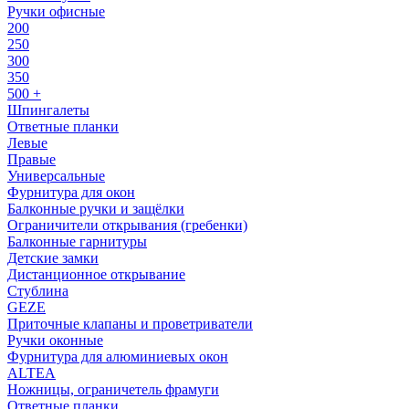
Ручки офисные
200
250
300
350
500 +
Шпингалеты
Ответные планки
Левые
Правые
Универсальные
Фурнитура для окон
Балконные ручки и защёлки
Ограничители открывания (гребенки)
Балконные гарнитуры
Детские замки
Дистанционное открывание
Стублина
GEZE
Приточные клапаны и проветриватели
Ручки оконные
Фурнитура для алюминиевых окон
ALTEA
Ножницы, ограничетель фрамуги
Ответные планки