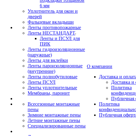
подкладки толщиной
6 мм
Уплотнитель для окон и
дверей
Фальцевые вкладыши
Ленты противопожарные
Ленты НЕСТАНДАРТ
Ленты и ПСУЛ для
ПИК
Ленты гидроизоляционные
(наружные)
Ленты для вклейки
Ленты пароизоляционные
О компании
(внутренние)
Ленты полнобутиловые
Доставка и оплат
Ленты ПСУЛ
Доставка и 
Ленты уплотнительные
Политика
Мембраны, паронит
конфиденци
Публичная 
Всесезонные монтажные
Политика
пены
конфиденциальн
Зимние монтажные пены
Публичная оферт
Летние монтажные пены
Специализированные пены