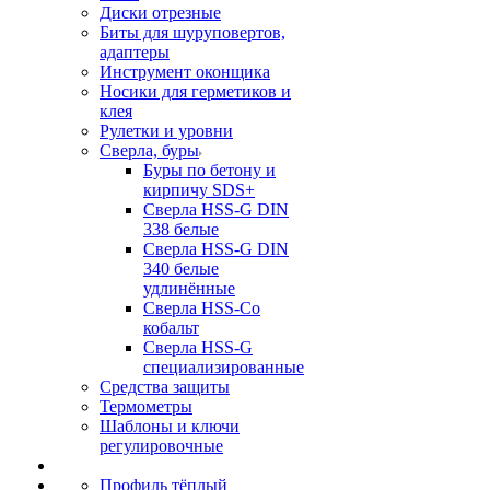
Диски отрезные
Биты для шуруповертов,
адаптеры
Инструмент оконщика
Носики для герметиков и
клея
Рулетки и уровни
Сверла, буры
Буры по бетону и
кирпичу SDS+
Сверла HSS-G DIN
338 белые
Сверла HSS-G DIN
340 белые
удлинённые
Сверла HSS-Co
кобальт
Сверла HSS-G
специализированные
Средства защиты
Термометры
Шаблоны и ключи
регулировочные
Профиль тёплый