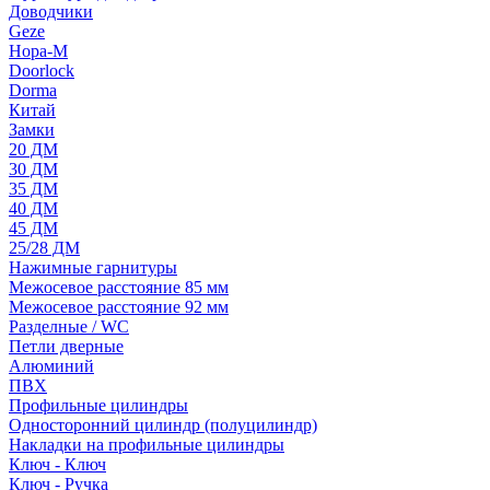
Доводчики
Geze
Нора-М
Doorlock
Dorma
Китай
Замки
20 ДМ
30 ДМ
35 ДМ
40 ДМ
45 ДМ
25/28 ДМ
Нажимные гарнитуры
Межосевое расстояние 85 мм
Межосевое расстояние 92 мм
Разделные / WC
Петли дверные
Алюминий
ПВХ
Профильные цилиндры
Односторонний цилиндр (полуцилиндр)
Накладки на профильные цилиндры
Ключ - Ключ
Ключ - Ручка