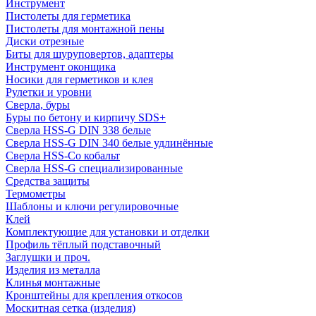
Инструмент
Пистолеты для герметика
Пистолеты для монтажной пены
Диски отрезные
Биты для шуруповертов, адаптеры
Инструмент оконщика
Носики для герметиков и клея
Рулетки и уровни
Сверла, буры
Буры по бетону и кирпичу SDS+
Сверла HSS-G DIN 338 белые
Сверла HSS-G DIN 340 белые удлинённые
Сверла HSS-Co кобальт
Сверла HSS-G специализированные
Средства защиты
Термометры
Шаблоны и ключи регулировочные
Клей
Комплектующие для установки и отделки
Профиль тёплый подставочный
Заглушки и проч.
Изделия из металла
Клинья монтажные
Кронштейны для крепления откосов
Москитная сетка (изделия)