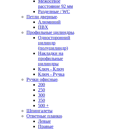
Межосевое
расстояние 92 мм
Разделные / WC
Петли дверные
Алюминий
ПВХ
Профильные цилиндры
Односторонний
цилиндр
(полуцилиндр)
Накладки на
профильные
цилиндры
Ключ - Ключ
Ключ - Ручка
Ручки офисные
200
250
300
350
500 +
Шпингалеты
Ответные планки
Левые
Правые