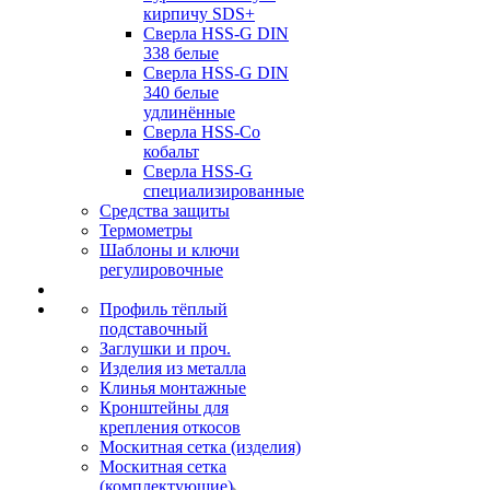
кирпичу SDS+
Сверла HSS-G DIN
338 белые
Сверла HSS-G DIN
340 белые
удлинённые
Сверла HSS-Co
кобальт
Сверла HSS-G
специализированные
Средства защиты
Термометры
Шаблоны и ключи
регулировочные
Профиль тёплый
подставочный
Заглушки и проч.
Изделия из металла
Клинья монтажные
Кронштейны для
крепления откосов
Москитная сетка (изделия)
Москитная сетка
(комплектующие)