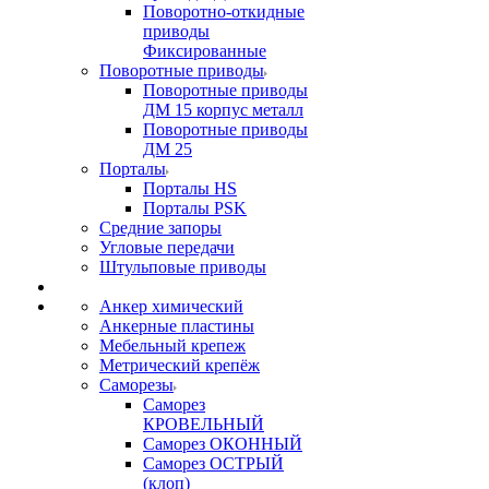
Поворотно-откидные
приводы
Фиксированные
Поворотные приводы
Поворотные приводы
ДМ 15 корпус металл
Поворотные приводы
ДМ 25
Порталы
Порталы HS
Порталы PSK
Средние запоры
Угловые передачи
Штульповые приводы
Анкер химический
Анкерные пластины
Мебельный крепеж
Метрический крепёж
Саморезы
Саморез
КРОВЕЛЬНЫЙ
Саморез ОКОННЫЙ
Саморез ОСТРЫЙ
(клоп)