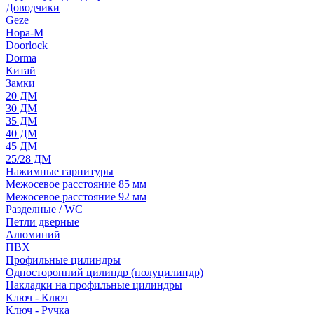
Доводчики
Geze
Нора-М
Doorlock
Dorma
Китай
Замки
20 ДМ
30 ДМ
35 ДМ
40 ДМ
45 ДМ
25/28 ДМ
Нажимные гарнитуры
Межосевое расстояние 85 мм
Межосевое расстояние 92 мм
Разделные / WC
Петли дверные
Алюминий
ПВХ
Профильные цилиндры
Односторонний цилиндр (полуцилиндр)
Накладки на профильные цилиндры
Ключ - Ключ
Ключ - Ручка