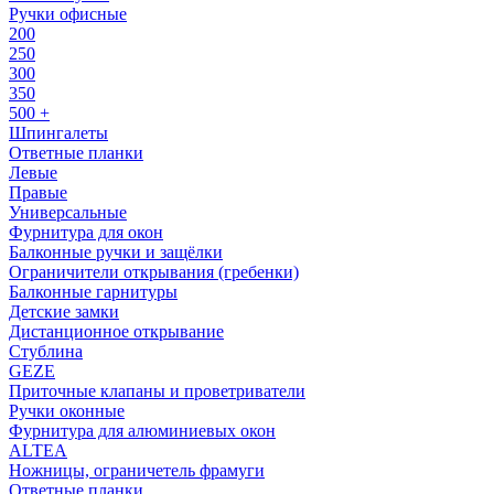
Ручки офисные
200
250
300
350
500 +
Шпингалеты
Ответные планки
Левые
Правые
Универсальные
Фурнитура для окон
Балконные ручки и защёлки
Ограничители открывания (гребенки)
Балконные гарнитуры
Детские замки
Дистанционное открывание
Стублина
GEZE
Приточные клапаны и проветриватели
Ручки оконные
Фурнитура для алюминиевых окон
ALTEA
Ножницы, ограничетель фрамуги
Ответные планки