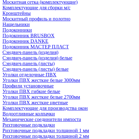
Москитная сетка (комплектующие)
Комплектующие для сборки м/с
Кронштейны
Москитный профиль и полотно
Нащельники
Подоконники
Подоконник BRUSBOX
Подоконник DANKE
Подоконник МАСТЕР ПЛАСТ
Сэндвич-панель (изделия)
Сэндвич-панель (изделия) белые
Сэндвич-панель (листы)
Сэндвич-панель (листы) белые
Уголки отделочные ПВХ
Уголки ПВХ жесткие белые 3000мм
Профили установочные
Уголки ПВХ гибкие белые
Уголки ПВХ жесткие белые 2700мм
Уголки ПВХ жесткие цветные
Комплектующие для производства окон
Водоотливные колпачки
Механические соединители импоста
Рихтовочные подкладки
Рихтовочные подкладки толщиной 1 мм
Рихтовочные подкладки толщиной 2 мм