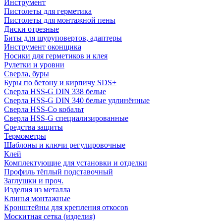
Инструмент
Пистолеты для герметика
Пистолеты для монтажной пены
Диски отрезные
Биты для шуруповертов, адаптеры
Инструмент оконщика
Носики для герметиков и клея
Рулетки и уровни
Сверла, буры
Буры по бетону и кирпичу SDS+
Сверла HSS-G DIN 338 белые
Сверла HSS-G DIN 340 белые удлинённые
Сверла HSS-Co кобальт
Сверла HSS-G специализированные
Средства защиты
Термометры
Шаблоны и ключи регулировочные
Клей
Комплектующие для установки и отделки
Профиль тёплый подставочный
Заглушки и проч.
Изделия из металла
Клинья монтажные
Кронштейны для крепления откосов
Москитная сетка (изделия)