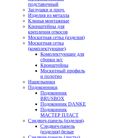
подставочный
Заглушки и проч.
Изделия из металла
Клинья монтажные
Кронштейны для
крепления откосов
Москитная сетка (изделия)
Москитная сетка
(комплектующие)
Комплектующие для
сборки м/с
Кронштейны
Москитный профиль
и полотно
Нащельники
Подоконники
Подоконник
BRUSBOX
Подоконник DANKE
Подоконник
МАСТЕР ПЛАСТ
Сэндвич-панель (изделия)
Сэндвич-панель
(изделия) белые
Сэндвич-панель (листы)