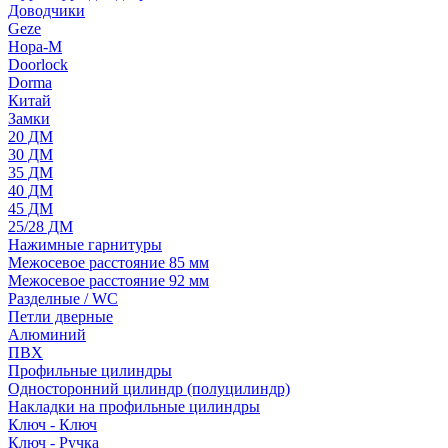
Доводчики
Geze
Нора-М
Doorlock
Dorma
Китай
Замки
20 ДМ
30 ДМ
35 ДМ
40 ДМ
45 ДМ
25/28 ДМ
Нажимные гарнитуры
Межосевое расстояние 85 мм
Межосевое расстояние 92 мм
Разделные / WC
Петли дверные
Алюминий
ПВХ
Профильные цилиндры
Односторонний цилиндр (полуцилиндр)
Накладки на профильные цилиндры
Ключ - Ключ
Ключ - Ручка