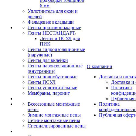
подкладки толщиной
6 мм
Уплотнитель для окон и
дверей
Фальцевые вкладыши
Ленты противопожарные
Ленты НЕСТАНДАРТ
Ленты и ПСУЛ для
ПИК
Ленты гидроизоляционные
(наружные)
Ленты для вклейки
Ленты пароизоляционные
О компании
(внутренние)
Ленты полнобутиловые
Доставка и оплат
Ленты ПСУЛ
Доставка и 
Ленты уплотнительные
Политика
Мембраны, паронит
конфиденци
Публичная 
Всесезонные монтажные
Политика
пены
конфиденциальн
Зимние монтажные пены
Публичная оферт
Летние монтажные пены
Специализированные пены