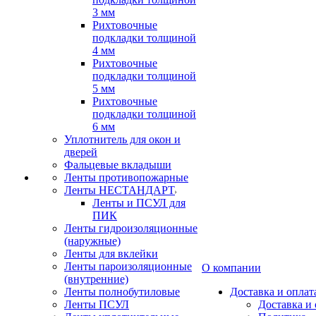
3 мм
Рихтовочные
подкладки толщиной
4 мм
Рихтовочные
подкладки толщиной
5 мм
Рихтовочные
подкладки толщиной
6 мм
Уплотнитель для окон и
дверей
Фальцевые вкладыши
Ленты противопожарные
Ленты НЕСТАНДАРТ
Ленты и ПСУЛ для
ПИК
Ленты гидроизоляционные
(наружные)
Ленты для вклейки
Ленты пароизоляционные
О компании
(внутренние)
Ленты полнобутиловые
Доставка и оплат
Ленты ПСУЛ
Доставка и 