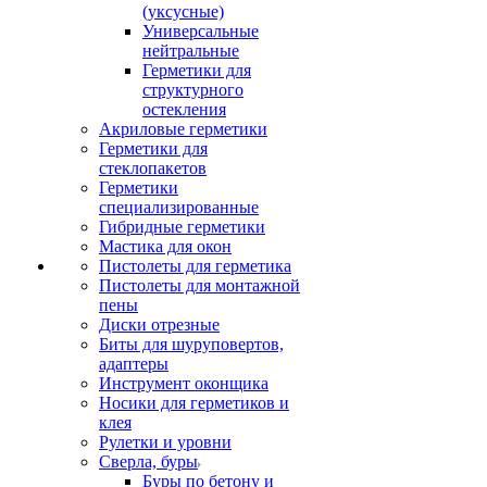
(уксусные)
Универсальные
нейтральные
Герметики для
структурного
остекления
Акриловые герметики
Герметики для
стеклопакетов
Герметики
специализированные
Гибридные герметики
Мастика для окон
Пистолеты для герметика
Пистолеты для монтажной
пены
Диски отрезные
Биты для шуруповертов,
адаптеры
Инструмент оконщика
Носики для герметиков и
клея
Рулетки и уровни
Сверла, буры
Буры по бетону и