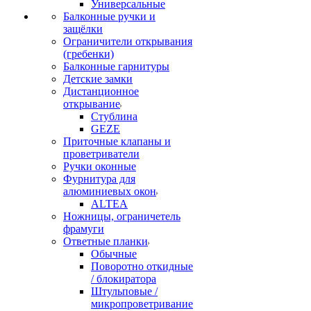
Универсальные
Балконные ручки и
защёлки
Ограничители открывания
(гребенки)
Балконные гарнитуры
Детские замки
Дистанционное
открывание
Стублина
GEZE
Приточные клапаны и
проветриватели
Ручки оконные
Фурнитура для
алюминиевых окон
ALTEA
Ножницы, ограничетель
фрамуги
Ответные планки
Обычные
Поворотно откидные
/ блокиратора
Штульповые /
микропроветривание