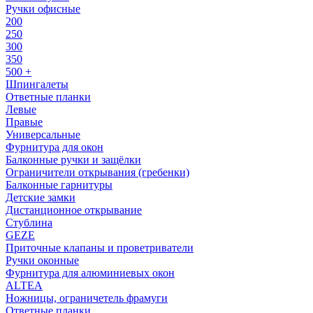
Ручки офисные
200
250
300
350
500 +
Шпингалеты
Ответные планки
Левые
Правые
Универсальные
Фурнитура для окон
Балконные ручки и защёлки
Ограничители открывания (гребенки)
Балконные гарнитуры
Детские замки
Дистанционное открывание
Стублина
GEZE
Приточные клапаны и проветриватели
Ручки оконные
Фурнитура для алюминиевых окон
ALTEA
Ножницы, ограничетель фрамуги
Ответные планки