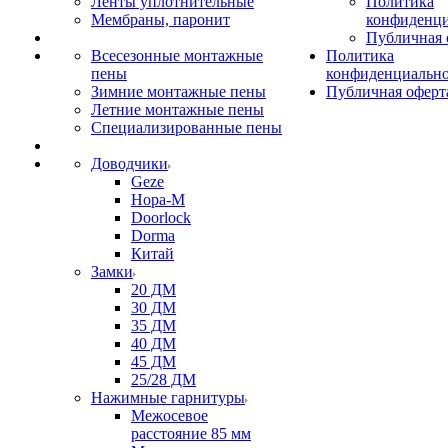
Ленты уплотнительные
Политика
Мембраны, паронит
конфиденци
Публичная 
Всесезонные монтажные
Политика
пены
конфиденциальн
Зимние монтажные пены
Публичная оферт
Летние монтажные пены
Специализированные пены
Доводчики
Geze
Нора-М
Doorlock
Dorma
Китай
Замки
20 ДМ
30 ДМ
35 ДМ
40 ДМ
45 ДМ
25/28 ДМ
Нажимные гарнитуры
Межосевое
расстояние 85 мм