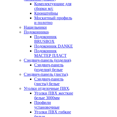
Комплектующие для
сборки м/с
Кронштейны
Москитный профиль
и полотно
Нащельники
Подоконники
Подоконник
BRUSBOX
Подоконник DANKE
Подоконник
МАСТЕР ПЛАСТ
Сэндвич-панель (изделия)
Сэндвич-панель
(изделия) белые
Сэндвич-панель (листы)
Сэндвич-панель
(листы) белые
Уголки отделочные ПВХ
Уголки ПВХ жесткие
белые 3000мм
Профили
установочные
Уголки ПВХ гибкие
белые