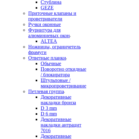
Стублина
GEZE
Приточные клапаны и
проветриватели
Ручки оконные
Фурнитура для
алюминиевых окон
ALTEA
Ножницы, ограничетель
фрамуги
Ответные планки
Обычные
Поворотно откидные
/ блокиратора
Штульповые /
микропроветривание
Петлевая группа
Декоративные
накладки бронза
D 3 mm
D 6 mm
Декоративные
накладки антрацит
7016
Декоративные