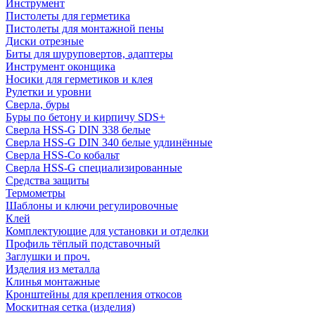
Инструмент
Пистолеты для герметика
Пистолеты для монтажной пены
Диски отрезные
Биты для шуруповертов, адаптеры
Инструмент оконщика
Носики для герметиков и клея
Рулетки и уровни
Сверла, буры
Буры по бетону и кирпичу SDS+
Сверла HSS-G DIN 338 белые
Сверла HSS-G DIN 340 белые удлинённые
Сверла HSS-Co кобальт
Сверла HSS-G специализированные
Средства защиты
Термометры
Шаблоны и ключи регулировочные
Клей
Комплектующие для установки и отделки
Профиль тёплый подставочный
Заглушки и проч.
Изделия из металла
Клинья монтажные
Кронштейны для крепления откосов
Москитная сетка (изделия)