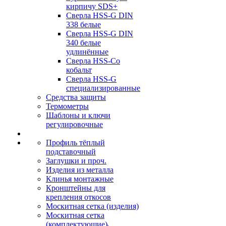
кирпичу SDS+
Сверла HSS-G DIN
338 белые
Сверла HSS-G DIN
340 белые
удлинённые
Сверла HSS-Co
кобальт
Сверла HSS-G
специализированные
Средства защиты
Термометры
Шаблоны и ключи
регулировочные
Профиль тёплый
подставочный
Заглушки и проч.
Изделия из металла
Клинья монтажные
Кронштейны для
крепления откосов
Москитная сетка (изделия)
Москитная сетка
(комплектующие)