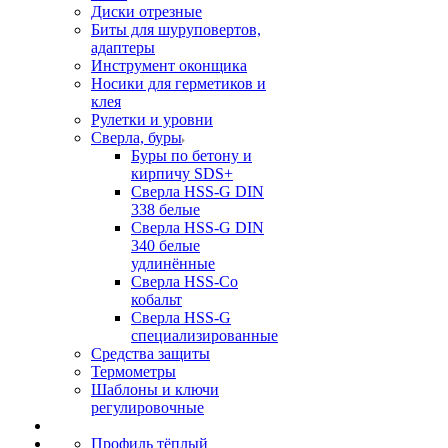
Диски отрезные
Биты для шуруповертов,
адаптеры
Инструмент оконщика
Носики для герметиков и
клея
Рулетки и уровни
Сверла, буры
Буры по бетону и
кирпичу SDS+
Сверла HSS-G DIN
338 белые
Сверла HSS-G DIN
340 белые
удлинённые
Сверла HSS-Co
кобальт
Сверла HSS-G
специализированные
Средства защиты
Термометры
Шаблоны и ключи
регулировочные
Профиль тёплый