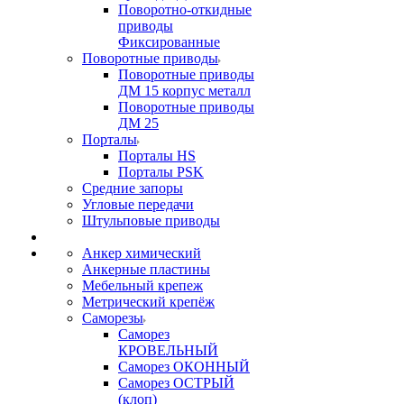
Поворотно-откидные
приводы
Фиксированные
Поворотные приводы
Поворотные приводы
ДМ 15 корпус металл
Поворотные приводы
ДМ 25
Порталы
Порталы HS
Порталы PSK
Средние запоры
Угловые передачи
Штульповые приводы
Анкер химический
Анкерные пластины
Мебельный крепеж
Метрический крепёж
Саморезы
Саморез
КРОВЕЛЬНЫЙ
Саморез ОКОННЫЙ
Саморез ОСТРЫЙ
(клоп)