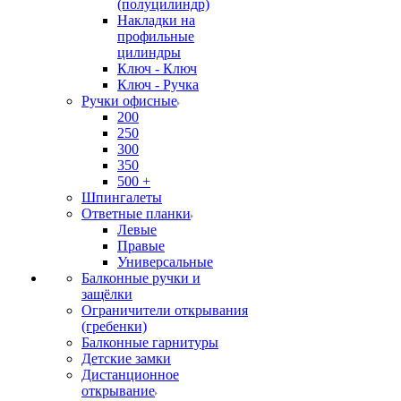
(полуцилиндр)
Накладки на
профильные
цилиндры
Ключ - Ключ
Ключ - Ручка
Ручки офисные
200
250
300
350
500 +
Шпингалеты
Ответные планки
Левые
Правые
Универсальные
Балконные ручки и
защёлки
Ограничители открывания
(гребенки)
Балконные гарнитуры
Детские замки
Дистанционное
открывание