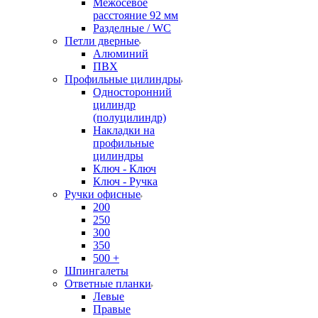
Межосевое
расстояние 92 мм
Разделные / WC
Петли дверные
Алюминий
ПВХ
Профильные цилиндры
Односторонний
цилиндр
(полуцилиндр)
Накладки на
профильные
цилиндры
Ключ - Ключ
Ключ - Ручка
Ручки офисные
200
250
300
350
500 +
Шпингалеты
Ответные планки
Левые
Правые