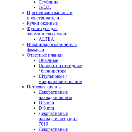
Стублина
GEZE
Приточные клапаны и
проветриватели
Ручки оконные
Фурнитура для
алюминиевых окон
ALTEA
Ножницы, ограничетель
фрамуги
Ответные планки
Обычные
Поворотно откидные
/ блокиратора
Штульповые /
микропроветривание
Петлевая группа
Декоративные
накладки бронза
D 3 mm
D 6 mm
Декоративные
накладки антрацит
7016
Декоративные