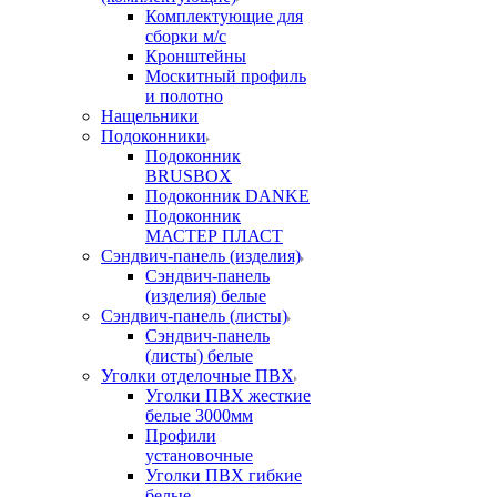
Комплектующие для
сборки м/с
Кронштейны
Москитный профиль
и полотно
Нащельники
Подоконники
Подоконник
BRUSBOX
Подоконник DANKE
Подоконник
МАСТЕР ПЛАСТ
Сэндвич-панель (изделия)
Сэндвич-панель
(изделия) белые
Сэндвич-панель (листы)
Сэндвич-панель
(листы) белые
Уголки отделочные ПВХ
Уголки ПВХ жесткие
белые 3000мм
Профили
установочные
Уголки ПВХ гибкие
белые