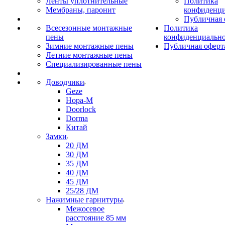
Ленты уплотнительные
Политика
Мембраны, паронит
конфиденци
Публичная 
Всесезонные монтажные
Политика
пены
конфиденциальн
Зимние монтажные пены
Публичная оферт
Летние монтажные пены
Специализированные пены
Доводчики
Geze
Нора-М
Doorlock
Dorma
Китай
Замки
20 ДМ
30 ДМ
35 ДМ
40 ДМ
45 ДМ
25/28 ДМ
Нажимные гарнитуры
Межосевое
расстояние 85 мм