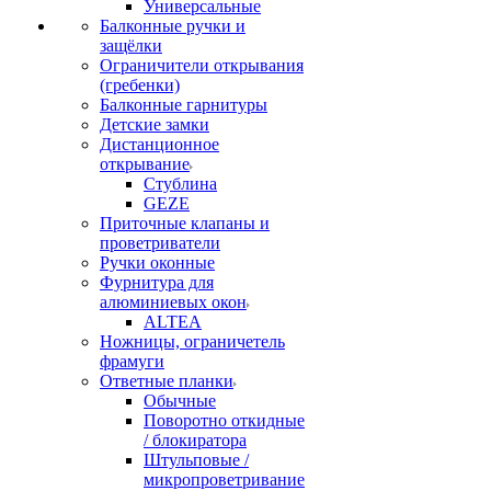
Универсальные
Балконные ручки и
защёлки
Ограничители открывания
(гребенки)
Балконные гарнитуры
Детские замки
Дистанционное
открывание
Стублина
GEZE
Приточные клапаны и
проветриватели
Ручки оконные
Фурнитура для
алюминиевых окон
ALTEA
Ножницы, ограничетель
фрамуги
Ответные планки
Обычные
Поворотно откидные
/ блокиратора
Штульповые /
микропроветривание