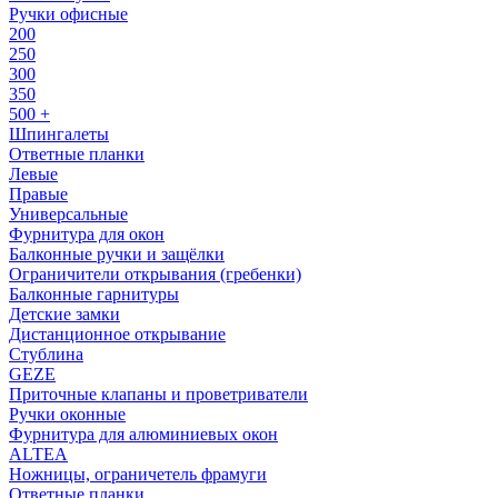
Ручки офисные
200
250
300
350
500 +
Шпингалеты
Ответные планки
Левые
Правые
Универсальные
Фурнитура для окон
Балконные ручки и защёлки
Ограничители открывания (гребенки)
Балконные гарнитуры
Детские замки
Дистанционное открывание
Стублина
GEZE
Приточные клапаны и проветриватели
Ручки оконные
Фурнитура для алюминиевых окон
ALTEA
Ножницы, ограничетель фрамуги
Ответные планки