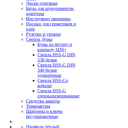
Диски отрезные
Биты для шуруповертов,
адаптеры
Инструмент оконщика
Носики для герметиков и
клея
Рулетки и уровни
Сверла, буры
Буры по бетону и
кирпичу SDS+
Сверла HSS-G DIN
338 белые
Сверла HSS-G DIN
340 белые
удлинённые
Сверла HSS-Co
кобальт
Сверла HSS-G
специализированные
Средства защиты
Термометры
Шаблоны и ключи
регулировочные
Профиль тёплый