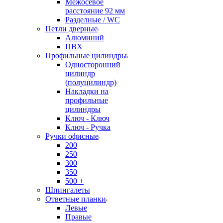
Межосевое
расстояние 92 мм
Разделные / WC
Петли дверные
Алюминий
ПВХ
Профильные цилиндры
Односторонний
цилиндр
(полуцилиндр)
Накладки на
профильные
цилиндры
Ключ - Ключ
Ключ - Ручка
Ручки офисные
200
250
300
350
500 +
Шпингалеты
Ответные планки
Левые
Правые