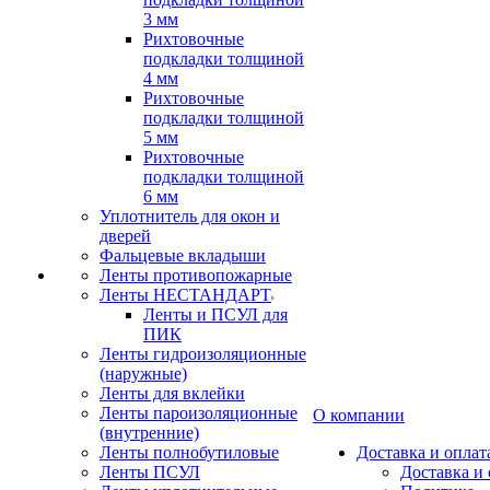
3 мм
Рихтовочные
подкладки толщиной
4 мм
Рихтовочные
подкладки толщиной
5 мм
Рихтовочные
подкладки толщиной
6 мм
Уплотнитель для окон и
дверей
Фальцевые вкладыши
Ленты противопожарные
Ленты НЕСТАНДАРТ
Ленты и ПСУЛ для
ПИК
Ленты гидроизоляционные
(наружные)
Ленты для вклейки
Ленты пароизоляционные
О компании
(внутренние)
Ленты полнобутиловые
Доставка и оплат
Ленты ПСУЛ
Доставка и 