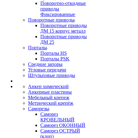
Поворотно-откидные
приводы
Фиксированные
Поворотные приводы
Поворотные приводы
ДМ 15 корпус металл
Поворотные приводы
ДМ 25
Порталы
Порталы HS
Порталы PSK
Средние запоры
Угловые передачи
Штульповые приводы
Анкер химический
Анкерные пластины
Мебельный крепеж
Метрический крепёж
Саморезы
Саморез
КРОВЕЛЬНЫЙ
Саморез ОКОННЫЙ
Саморез ОСТРЫЙ
(клоп)