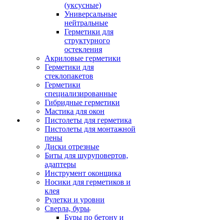
(уксусные)
Универсальные
нейтральные
Герметики для
структурного
остекления
Акриловые герметики
Герметики для
стеклопакетов
Герметики
специализированные
Гибридные герметики
Мастика для окон
Пистолеты для герметика
Пистолеты для монтажной
пены
Диски отрезные
Биты для шуруповертов,
адаптеры
Инструмент оконщика
Носики для герметиков и
клея
Рулетки и уровни
Сверла, буры
Буры по бетону и