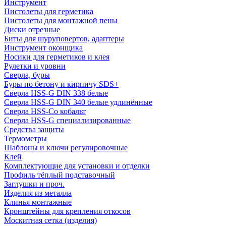
Инструмент
Пистолеты для герметика
Пистолеты для монтажной пены
Диски отрезные
Биты для шуруповертов, адаптеры
Инструмент оконщика
Носики для герметиков и клея
Рулетки и уровни
Сверла, буры
Буры по бетону и кирпичу SDS+
Сверла HSS-G DIN 338 белые
Сверла HSS-G DIN 340 белые удлинённые
Сверла HSS-Co кобальт
Сверла HSS-G специализированные
Средства защиты
Термометры
Шаблоны и ключи регулировочные
Клей
Комплектующие для установки и отделки
Профиль тёплый подставочный
Заглушки и проч.
Изделия из металла
Клинья монтажные
Кронштейны для крепления откосов
Москитная сетка (изделия)