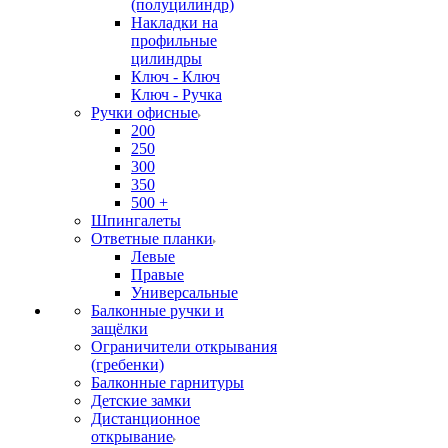
(полуцилиндр)
Накладки на
профильные
цилиндры
Ключ - Ключ
Ключ - Ручка
Ручки офисные
200
250
300
350
500 +
Шпингалеты
Ответные планки
Левые
Правые
Универсальные
Балконные ручки и
защёлки
Ограничители открывания
(гребенки)
Балконные гарнитуры
Детские замки
Дистанционное
открывание