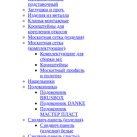
подставочный
Заглушки и проч.
Изделия из металла
Клинья монтажные
Кронштейны для
крепления откосов
Москитная сетка (изделия)
Москитная сетка
(комплектующие)
Комплектующие для
сборки м/с
Кронштейны
Москитный профиль
и полотно
Нащельники
Подоконники
Подоконник
BRUSBOX
Подоконник DANKE
Подоконник
МАСТЕР ПЛАСТ
Сэндвич-панель (изделия)
Сэндвич-панель
(изделия) белые
Сэндвич-панель (листы)