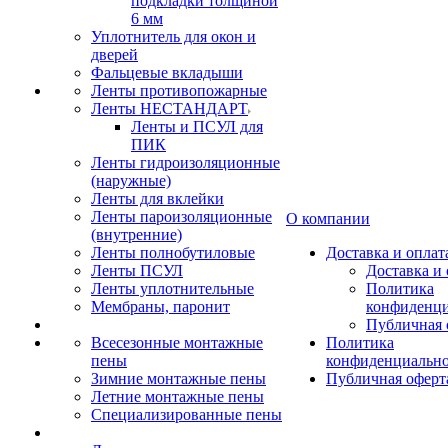
подкладки толщиной
6 мм
Уплотнитель для окон и
дверей
Фальцевые вкладыши
Ленты противопожарные
Ленты НЕСТАНДАРТ
Ленты и ПСУЛ для
ПИК
Ленты гидроизоляционные
(наружные)
Ленты для вклейки
Ленты пароизоляционные
О компании
(внутренние)
Ленты полнобутиловые
Доставка и оплат
Ленты ПСУЛ
Доставка и 
Ленты уплотнительные
Политика
Мембраны, паронит
конфиденци
Публичная 
Всесезонные монтажные
Политика
пены
конфиденциальн
Зимние монтажные пены
Публичная оферт
Летние монтажные пены
Специализированные пены