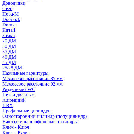
Доводчики
Geze
Нора-М
Doorlock
Dorma
Китай
Замки
20 ДМ
30 ДМ
35 ДМ
40 ДМ
45 ДМ
25/28 ДМ
Нажимные гарнитуры
Межосевое расстояние 85 мм
Межосевое расстояние 92 мм
Разделные / WC
Петли дверные
Алюминий
ПВХ
Профильные цилиндры
Односторонний цилиндр (полуцилиндр)
Накладки на профильные цилиндры
Ключ - Ключ
Ключ - Ручка