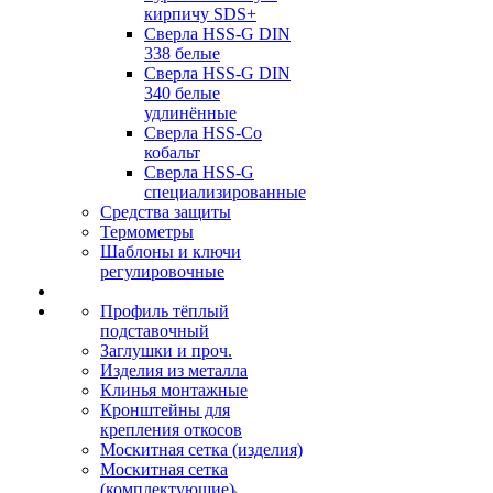
кирпичу SDS+
Сверла HSS-G DIN
338 белые
Сверла HSS-G DIN
340 белые
удлинённые
Сверла HSS-Co
кобальт
Сверла HSS-G
специализированные
Средства защиты
Термометры
Шаблоны и ключи
регулировочные
Профиль тёплый
подставочный
Заглушки и проч.
Изделия из металла
Клинья монтажные
Кронштейны для
крепления откосов
Москитная сетка (изделия)
Москитная сетка
(комплектующие)