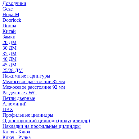
Доводчики
Geze
Нора-М
Doorlock
Dorma
Китай
Замки
20 ДМ
30 ДМ
35 ДМ
40 ДМ
45 ДМ
25/28 ДМ
Нажимные гарнитуры
Межосевое расстояние 85 мм
Межосевое расстояние 92 мм
Разделные / WC
Петли дверные
Алюминий
ПВХ
Профильные цилиндры
Односторонний цилиндр (полуцилиндр)
Накладки на профильные цилиндры
Ключ - Ключ
Ключ - Ручка