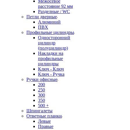
Межосевое
расстояние 92 мм
Разделные / WC
Петли дверные
Алюминий
ПВХ
Профильные цилиндры
Односторонний
цилиндр
(полуцилиндр)
Накладки на
профильные
цилиндры
Ключ - Ключ
Ключ - Ручка
Ручки офисные
200
250
300
350
500 +
Шпингалеты
Ответные планки
Левые
Правые