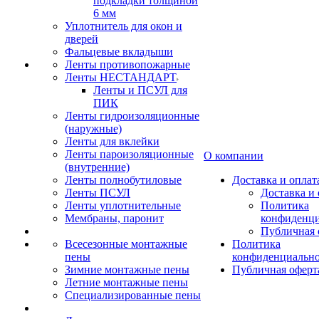
подкладки толщиной
6 мм
Уплотнитель для окон и
дверей
Фальцевые вкладыши
Ленты противопожарные
Ленты НЕСТАНДАРТ
Ленты и ПСУЛ для
ПИК
Ленты гидроизоляционные
(наружные)
Ленты для вклейки
Ленты пароизоляционные
О компании
(внутренние)
Ленты полнобутиловые
Доставка и оплат
Ленты ПСУЛ
Доставка и 
Ленты уплотнительные
Политика
Мембраны, паронит
конфиденци
Публичная 
Всесезонные монтажные
Политика
пены
конфиденциальн
Зимние монтажные пены
Публичная оферт
Летние монтажные пены
Специализированные пены