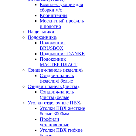
Комплектующие для
сборки м/с
Кронштейны
Москитный профиль
и полотно
Нащельники
Подоконники
Подоконник
BRUSBOX
Подоконник DANKE
Подоконник
МАСТЕР ПЛАСТ
Сэндвич-панель (изделия)
Сэндвич-панель
(изделия) белые
Сэндвич-панель (листы)
Сэндвич-панель
(листы) белые
Уголки отделочные ПВХ
Уголки ПВХ жесткие
белые 3000мм
Профили
установочные
Уголки ПВХ гибкие
белые