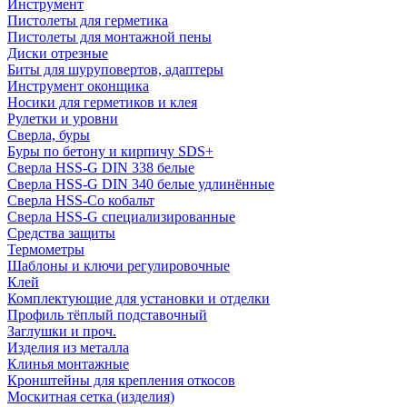
Инструмент
Пистолеты для герметика
Пистолеты для монтажной пены
Диски отрезные
Биты для шуруповертов, адаптеры
Инструмент оконщика
Носики для герметиков и клея
Рулетки и уровни
Сверла, буры
Буры по бетону и кирпичу SDS+
Сверла HSS-G DIN 338 белые
Сверла HSS-G DIN 340 белые удлинённые
Сверла HSS-Co кобальт
Сверла HSS-G специализированные
Средства защиты
Термометры
Шаблоны и ключи регулировочные
Клей
Комплектующие для установки и отделки
Профиль тёплый подставочный
Заглушки и проч.
Изделия из металла
Клинья монтажные
Кронштейны для крепления откосов
Москитная сетка (изделия)