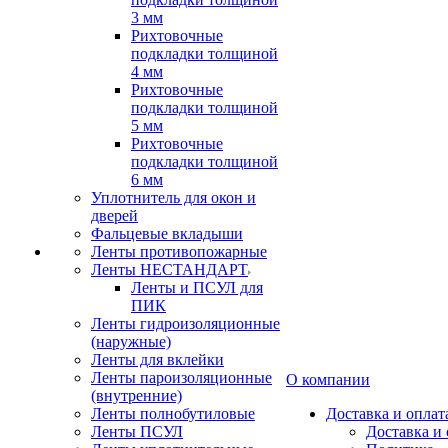
3 мм
Рихтовочные
подкладки толщиной
4 мм
Рихтовочные
подкладки толщиной
5 мм
Рихтовочные
подкладки толщиной
6 мм
Уплотнитель для окон и
дверей
Фальцевые вкладыши
Ленты противопожарные
Ленты НЕСТАНДАРТ
Ленты и ПСУЛ для
ПИК
Ленты гидроизоляционные
(наружные)
Ленты для вклейки
Ленты пароизоляционные
О компании
(внутренние)
Ленты полнобутиловые
Доставка и оплат
Ленты ПСУЛ
Доставка и 