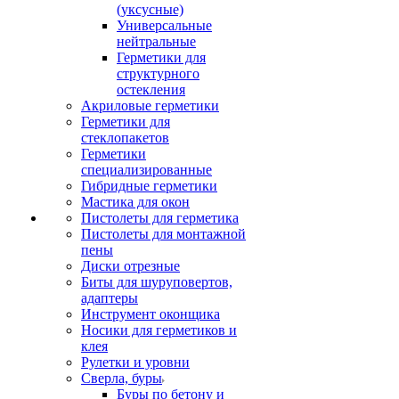
(уксусные)
Универсальные
нейтральные
Герметики для
структурного
остекления
Акриловые герметики
Герметики для
стеклопакетов
Герметики
специализированные
Гибридные герметики
Мастика для окон
Пистолеты для герметика
Пистолеты для монтажной
пены
Диски отрезные
Биты для шуруповертов,
адаптеры
Инструмент оконщика
Носики для герметиков и
клея
Рулетки и уровни
Сверла, буры
Буры по бетону и