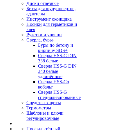
Диски отрезные
Биты для шуруповертов,
адаптеры
Инструмент оконщика
Носики для герметиков и
клея
Рулетки и уровни
Сверла, буры
Буры по бетону и
кирпичу SDS+
Сверла HSS-G DIN
338 белые
Сверла HSS-G DIN
340 белые
удлинённые
Сверла HSS-Co
кобальт
Сверла HSS-G
специализированные
Средства защиты
Термометры
Шаблоны и ключи
регулировочные
Профиль тёплый