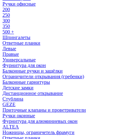
Ручки офисные
200
250
300
350
500 +
Шпингалеты
Ответные планки
Левые
Правые
Универсальные
Фурнитура для окон
Балконные ручки и защёлки
Ограничители открывания (гребенки)
Балконные гарнитуры
Детские замки
Дистанционное открывание
Стублина
GEZE
Приточные клапаны и проветриватели
Ручки оконные
Фурнитура для алюминиевых окон
ALTEA
Ножницы, ограничетель фрамуги
Ответные планки