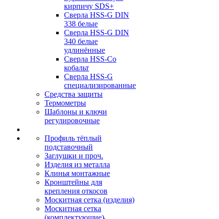
кирпичу SDS+
Сверла HSS-G DIN
338 белые
Сверла HSS-G DIN
340 белые
удлинённые
Сверла HSS-Co
кобальт
Сверла HSS-G
специализированные
Средства защиты
Термометры
Шаблоны и ключи
регулировочные
Профиль тёплый
подставочный
Заглушки и проч.
Изделия из металла
Клинья монтажные
Кронштейны для
крепления откосов
Москитная сетка (изделия)
Москитная сетка
(комплектующие)