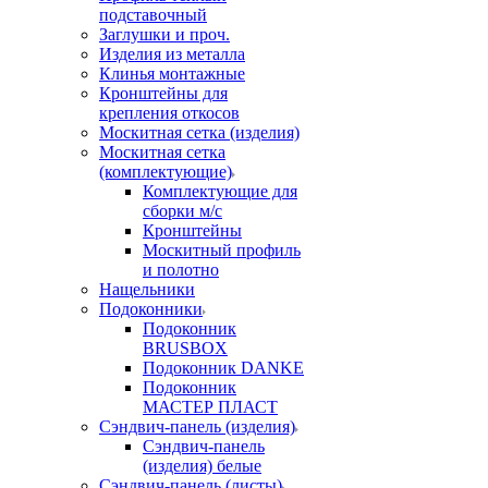
подставочный
Заглушки и проч.
Изделия из металла
Клинья монтажные
Кронштейны для
крепления откосов
Москитная сетка (изделия)
Москитная сетка
(комплектующие)
Комплектующие для
сборки м/с
Кронштейны
Москитный профиль
и полотно
Нащельники
Подоконники
Подоконник
BRUSBOX
Подоконник DANKE
Подоконник
МАСТЕР ПЛАСТ
Сэндвич-панель (изделия)
Сэндвич-панель
(изделия) белые
Сэндвич-панель (листы)