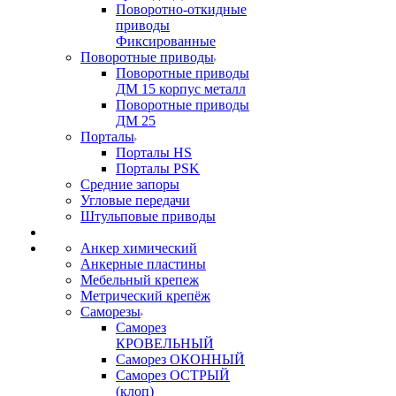
Поворотно-откидные
приводы
Фиксированные
Поворотные приводы
Поворотные приводы
ДМ 15 корпус металл
Поворотные приводы
ДМ 25
Порталы
Порталы HS
Порталы PSK
Средние запоры
Угловые передачи
Штульповые приводы
Анкер химический
Анкерные пластины
Мебельный крепеж
Метрический крепёж
Саморезы
Саморез
КРОВЕЛЬНЫЙ
Саморез ОКОННЫЙ
Саморез ОСТРЫЙ
(клоп)