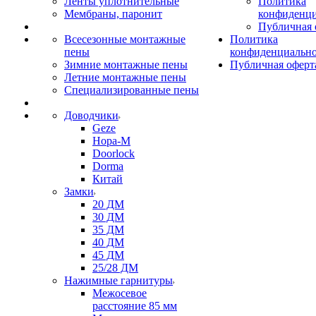
Ленты уплотнительные
Политика
Мембраны, паронит
конфиденци
Публичная 
Всесезонные монтажные
Политика
пены
конфиденциальн
Зимние монтажные пены
Публичная оферт
Летние монтажные пены
Специализированные пены
Доводчики
Geze
Нора-М
Doorlock
Dorma
Китай
Замки
20 ДМ
30 ДМ
35 ДМ
40 ДМ
45 ДМ
25/28 ДМ
Нажимные гарнитуры
Межосевое
расстояние 85 мм