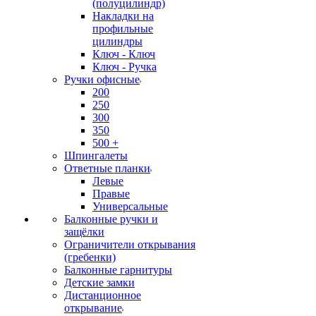
(полуцилиндр)
Накладки на
профильные
цилиндры
Ключ - Ключ
Ключ - Ручка
Ручки офисные
200
250
300
350
500 +
Шпингалеты
Ответные планки
Левые
Правые
Универсальные
Балконные ручки и
защёлки
Ограничители открывания
(гребенки)
Балконные гарнитуры
Детские замки
Дистанционное
открывание