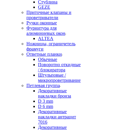
Стублина
GEZE
Приточные клапаны и
проветриватели
Ручки оконные
Фурнитура для
алюминиевых окон
ALTEA
Ножницы, ограничетель
фрамуги
Ответные планки
Обычные
Поворотно откидные
/ блокиратора
Штульповые /
микропроветривание
Петлевая группа
Декоративные
накладки бронза
D 3 mm
D 6 mm
Декоративные
накладки антрацит
7016
Декоративные