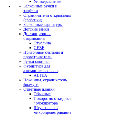
Универсальные
Балконные ручки и
защёлки
Ограничители открывания
(гребенки)
Балконные гарнитуры
Детские замки
Дистанционное
открывание
Стублина
GEZE
Приточные клапаны и
проветриватели
Ручки оконные
Фурнитура для
алюминиевых окон
ALTEA
Ножницы, ограничетель
фрамуги
Ответные планки
Обычные
Поворотно откидные
/ блокиратора
Штульповые /
микропроветривание