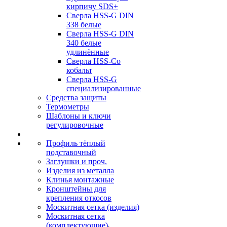
кирпичу SDS+
Сверла HSS-G DIN
338 белые
Сверла HSS-G DIN
340 белые
удлинённые
Сверла HSS-Co
кобальт
Сверла HSS-G
специализированные
Средства защиты
Термометры
Шаблоны и ключи
регулировочные
Профиль тёплый
подставочный
Заглушки и проч.
Изделия из металла
Клинья монтажные
Кронштейны для
крепления откосов
Москитная сетка (изделия)
Москитная сетка
(комплектующие)