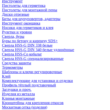
Инструмент
Пистолеты для герметика
Пистолеты для монтажной пены
Диски отрезные
Биты для шуруповертов, адаптеры
Инструмент оконщика
Носики для герметиков и клея
Рулетки и уровни
Сверла, буры
Буры по бетону и кирпичу SDS+
Сверла HSS-G DIN 338 белые
Сверла HSS-G DIN 340 белые удлинённые
Сверла HSS-Co кобальт
Сверла HSS-G специализированные
Средства защиты
Термометры
Шаблоны и ключи регулировочные
Клей
Комплектующие для установки и отделки
Профиль тёплый подставочный
Заглушки и проч.
Изделия из металла
Клинья монтажные
Кронштейны для крепления откосов
Москитная сетка (изделия)