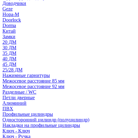
Доводчики
Geze
Нора-М
Doorlock
Dorma
Китай
Замки
20 ДМ
30 ДМ
35 ДМ
40 ДМ
45 ДМ
25/28 ДМ
Нажимные гарнитуры
Межосевое расстояние 85 мм
Межосевое расстояние 92 мм
Разделные / WC
Петли дверные
Алюминий
ПВХ
Профильные цилиндры
Односторонний цилиндр (полуцилиндр)
Накладки на профильные цилиндры
Ключ - Ключ
Ключ - Ручка