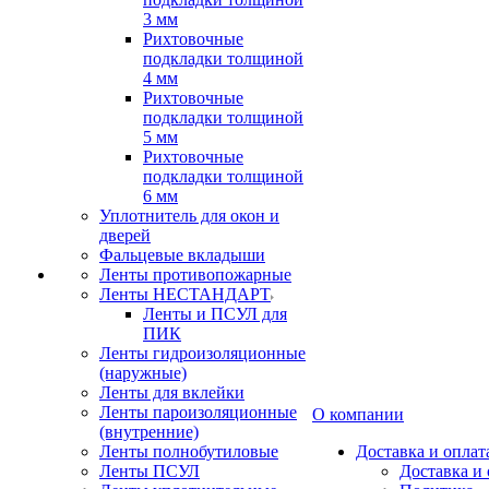
3 мм
Рихтовочные
подкладки толщиной
4 мм
Рихтовочные
подкладки толщиной
5 мм
Рихтовочные
подкладки толщиной
6 мм
Уплотнитель для окон и
дверей
Фальцевые вкладыши
Ленты противопожарные
Ленты НЕСТАНДАРТ
Ленты и ПСУЛ для
ПИК
Ленты гидроизоляционные
(наружные)
Ленты для вклейки
Ленты пароизоляционные
О компании
(внутренние)
Ленты полнобутиловые
Доставка и оплат
Ленты ПСУЛ
Доставка и 