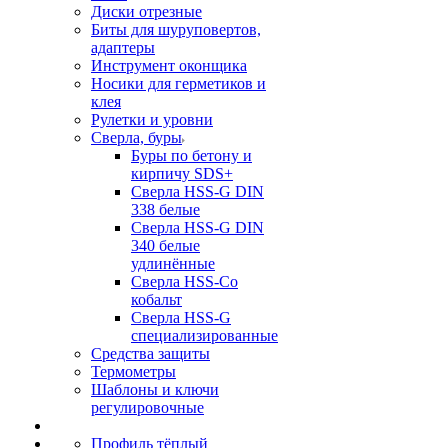
Диски отрезные
Биты для шуруповертов,
адаптеры
Инструмент оконщика
Носики для герметиков и
клея
Рулетки и уровни
Сверла, буры
Буры по бетону и
кирпичу SDS+
Сверла HSS-G DIN
338 белые
Сверла HSS-G DIN
340 белые
удлинённые
Сверла HSS-Co
кобальт
Сверла HSS-G
специализированные
Средства защиты
Термометры
Шаблоны и ключи
регулировочные
Профиль тёплый