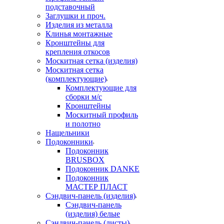
подставочный
Заглушки и проч.
Изделия из металла
Клинья монтажные
Кронштейны для
крепления откосов
Москитная сетка (изделия)
Москитная сетка
(комплектующие)
Комплектующие для
сборки м/с
Кронштейны
Москитный профиль
и полотно
Нащельники
Подоконники
Подоконник
BRUSBOX
Подоконник DANKE
Подоконник
МАСТЕР ПЛАСТ
Сэндвич-панель (изделия)
Сэндвич-панель
(изделия) белые
Сэндвич-панель (листы)