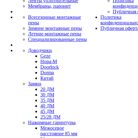
Ленты уплотнительные
Политика
Мембраны, паронит
конфиденци
Публичная 
Всесезонные монтажные
Политика
пены
конфиденциальн
Зимние монтажные пены
Публичная оферт
Летние монтажные пены
Специализированные пены
Доводчики
Geze
Нора-М
Doorlock
Dorma
Китай
Замки
20 ДМ
30 ДМ
35 ДМ
40 ДМ
45 ДМ
25/28 ДМ
Нажимные гарнитуры
Межосевое
расстояние 85 мм