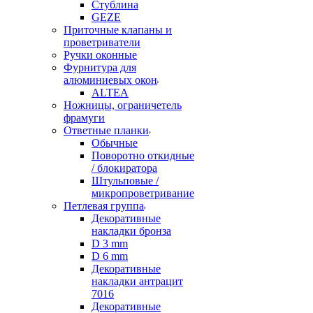
Стублина
GEZE
Приточные клапаны и
проветриватели
Ручки оконные
Фурнитура для
алюминиевых окон
ALTEA
Ножницы, ограничетель
фрамуги
Ответные планки
Обычные
Поворотно откидные
/ блокиратора
Штульповые /
микропроветривание
Петлевая группа
Декоративные
накладки бронза
D 3 mm
D 6 mm
Декоративные
накладки антрацит
7016
Декоративные