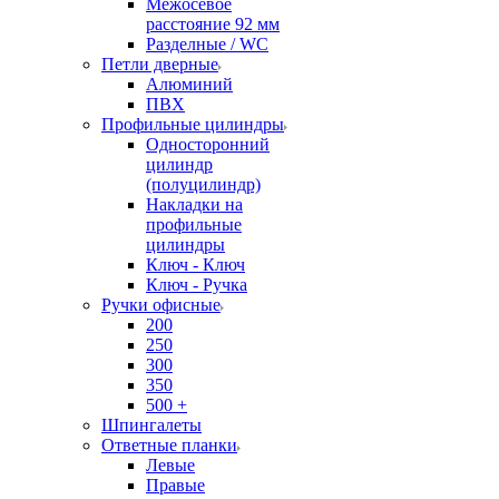
Межосевое
расстояние 92 мм
Разделные / WC
Петли дверные
Алюминий
ПВХ
Профильные цилиндры
Односторонний
цилиндр
(полуцилиндр)
Накладки на
профильные
цилиндры
Ключ - Ключ
Ключ - Ручка
Ручки офисные
200
250
300
350
500 +
Шпингалеты
Ответные планки
Левые
Правые