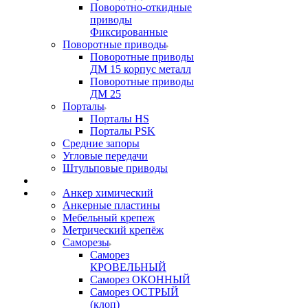
Поворотно-откидные
приводы
Фиксированные
Поворотные приводы
Поворотные приводы
ДМ 15 корпус металл
Поворотные приводы
ДМ 25
Порталы
Порталы HS
Порталы PSK
Средние запоры
Угловые передачи
Штульповые приводы
Анкер химический
Анкерные пластины
Мебельный крепеж
Метрический крепёж
Саморезы
Саморез
КРОВЕЛЬНЫЙ
Саморез ОКОННЫЙ
Саморез ОСТРЫЙ
(клоп)