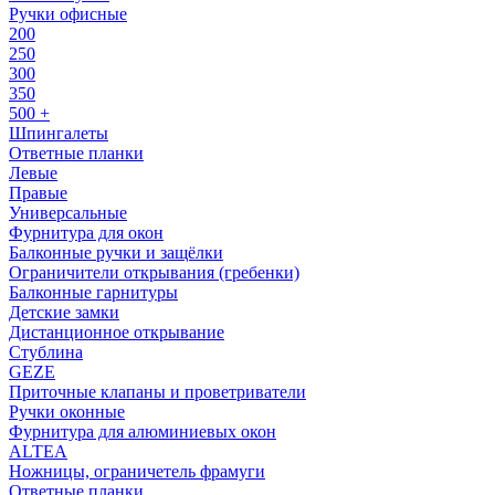
Ручки офисные
200
250
300
350
500 +
Шпингалеты
Ответные планки
Левые
Правые
Универсальные
Фурнитура для окон
Балконные ручки и защёлки
Ограничители открывания (гребенки)
Балконные гарнитуры
Детские замки
Дистанционное открывание
Стублина
GEZE
Приточные клапаны и проветриватели
Ручки оконные
Фурнитура для алюминиевых окон
ALTEA
Ножницы, ограничетель фрамуги
Ответные планки