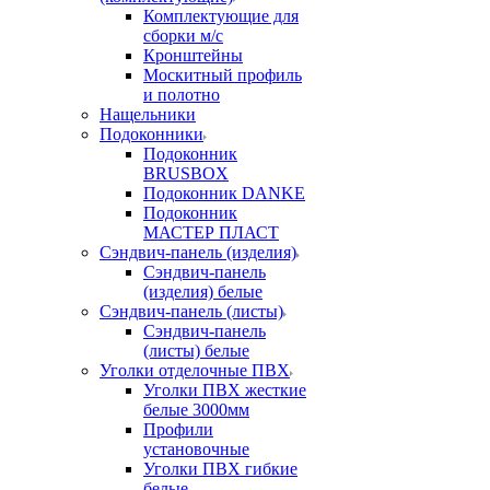
Комплектующие для
сборки м/с
Кронштейны
Москитный профиль
и полотно
Нащельники
Подоконники
Подоконник
BRUSBOX
Подоконник DANKE
Подоконник
МАСТЕР ПЛАСТ
Сэндвич-панель (изделия)
Сэндвич-панель
(изделия) белые
Сэндвич-панель (листы)
Сэндвич-панель
(листы) белые
Уголки отделочные ПВХ
Уголки ПВХ жесткие
белые 3000мм
Профили
установочные
Уголки ПВХ гибкие
белые