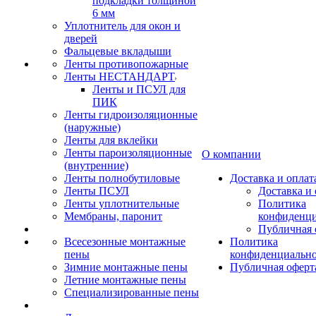
подкладки толщиной
6 мм
Уплотнитель для окон и
дверей
Фальцевые вкладыши
Ленты противопожарные
Ленты НЕСТАНДАРТ
Ленты и ПСУЛ для
ПИК
Ленты гидроизоляционные
(наружные)
Ленты для вклейки
Ленты пароизоляционные
О компании
(внутренние)
Ленты полнобутиловые
Доставка и оплат
Ленты ПСУЛ
Доставка и 
Ленты уплотнительные
Политика
Мембраны, паронит
конфиденци
Публичная 
Всесезонные монтажные
Политика
пены
конфиденциальн
Зимние монтажные пены
Публичная оферт
Летние монтажные пены
Специализированные пены