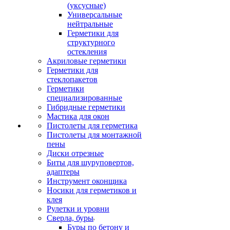
(уксусные)
Универсальные
нейтральные
Герметики для
структурного
остекления
Акриловые герметики
Герметики для
стеклопакетов
Герметики
специализированные
Гибридные герметики
Мастика для окон
Пистолеты для герметика
Пистолеты для монтажной
пены
Диски отрезные
Биты для шуруповертов,
адаптеры
Инструмент оконщика
Носики для герметиков и
клея
Рулетки и уровни
Сверла, буры
Буры по бетону и