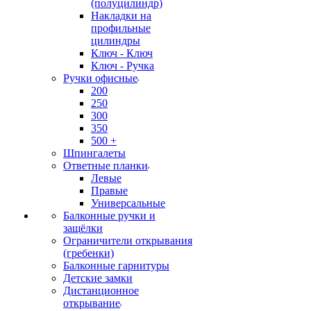
(полуцилиндр)
Накладки на
профильные
цилиндры
Ключ - Ключ
Ключ - Ручка
Ручки офисные
200
250
300
350
500 +
Шпингалеты
Ответные планки
Левые
Правые
Универсальные
Балконные ручки и
защёлки
Ограничители открывания
(гребенки)
Балконные гарнитуры
Детские замки
Дистанционное
открывание