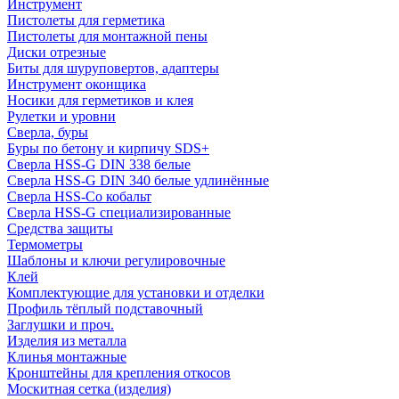
Инструмент
Пистолеты для герметика
Пистолеты для монтажной пены
Диски отрезные
Биты для шуруповертов, адаптеры
Инструмент оконщика
Носики для герметиков и клея
Рулетки и уровни
Сверла, буры
Буры по бетону и кирпичу SDS+
Сверла HSS-G DIN 338 белые
Сверла HSS-G DIN 340 белые удлинённые
Сверла HSS-Co кобальт
Сверла HSS-G специализированные
Средства защиты
Термометры
Шаблоны и ключи регулировочные
Клей
Комплектующие для установки и отделки
Профиль тёплый подставочный
Заглушки и проч.
Изделия из металла
Клинья монтажные
Кронштейны для крепления откосов
Москитная сетка (изделия)