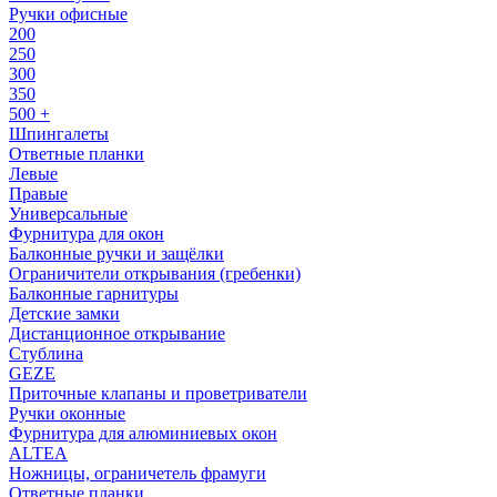
Ручки офисные
200
250
300
350
500 +
Шпингалеты
Ответные планки
Левые
Правые
Универсальные
Фурнитура для окон
Балконные ручки и защёлки
Ограничители открывания (гребенки)
Балконные гарнитуры
Детские замки
Дистанционное открывание
Стублина
GEZE
Приточные клапаны и проветриватели
Ручки оконные
Фурнитура для алюминиевых окон
ALTEA
Ножницы, ограничетель фрамуги
Ответные планки