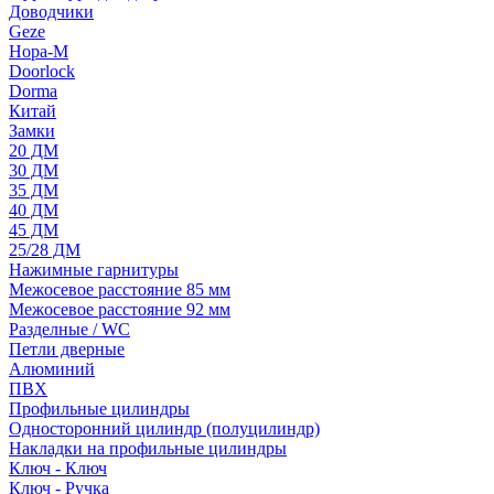
Доводчики
Geze
Нора-М
Doorlock
Dorma
Китай
Замки
20 ДМ
30 ДМ
35 ДМ
40 ДМ
45 ДМ
25/28 ДМ
Нажимные гарнитуры
Межосевое расстояние 85 мм
Межосевое расстояние 92 мм
Разделные / WC
Петли дверные
Алюминий
ПВХ
Профильные цилиндры
Односторонний цилиндр (полуцилиндр)
Накладки на профильные цилиндры
Ключ - Ключ
Ключ - Ручка