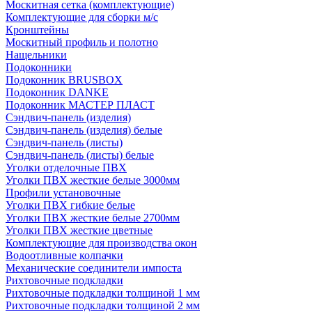
Москитная сетка (комплектующие)
Комплектующие для сборки м/с
Кронштейны
Москитный профиль и полотно
Нащельники
Подоконники
Подоконник BRUSBOX
Подоконник DANKE
Подоконник МАСТЕР ПЛАСТ
Сэндвич-панель (изделия)
Сэндвич-панель (изделия) белые
Сэндвич-панель (листы)
Сэндвич-панель (листы) белые
Уголки отделочные ПВХ
Уголки ПВХ жесткие белые 3000мм
Профили установочные
Уголки ПВХ гибкие белые
Уголки ПВХ жесткие белые 2700мм
Уголки ПВХ жесткие цветные
Комплектующие для производства окон
Водоотливные колпачки
Механические соединители импоста
Рихтовочные подкладки
Рихтовочные подкладки толщиной 1 мм
Рихтовочные подкладки толщиной 2 мм