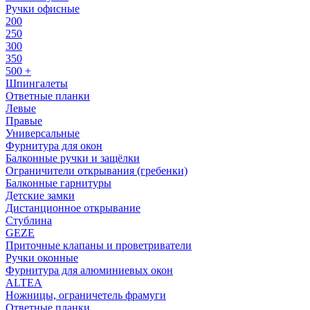
Ручки офисные
200
250
300
350
500 +
Шпингалеты
Ответные планки
Левые
Правые
Универсальные
Фурнитура для окон
Балконные ручки и защёлки
Ограничители открывания (гребенки)
Балконные гарнитуры
Детские замки
Дистанционное открывание
Стублина
GEZE
Приточные клапаны и проветриватели
Ручки оконные
Фурнитура для алюминиевых окон
ALTEA
Ножницы, ограничетель фрамуги
Ответные планки