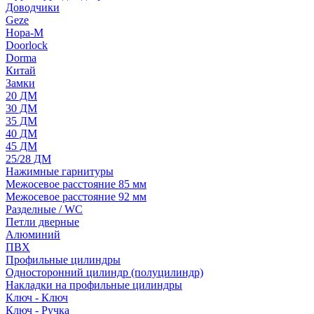
Доводчики
Geze
Нора-М
Doorlock
Dorma
Китай
Замки
20 ДМ
30 ДМ
35 ДМ
40 ДМ
45 ДМ
25/28 ДМ
Нажимные гарнитуры
Межосевое расстояние 85 мм
Межосевое расстояние 92 мм
Разделные / WC
Петли дверные
Алюминий
ПВХ
Профильные цилиндры
Односторонний цилиндр (полуцилиндр)
Накладки на профильные цилиндры
Ключ - Ключ
Ключ - Ручка