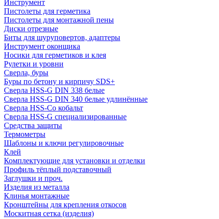
Инструмент
Пистолеты для герметика
Пистолеты для монтажной пены
Диски отрезные
Биты для шуруповертов, адаптеры
Инструмент оконщика
Носики для герметиков и клея
Рулетки и уровни
Сверла, буры
Буры по бетону и кирпичу SDS+
Сверла HSS-G DIN 338 белые
Сверла HSS-G DIN 340 белые удлинённые
Сверла HSS-Co кобальт
Сверла HSS-G специализированные
Средства защиты
Термометры
Шаблоны и ключи регулировочные
Клей
Комплектующие для установки и отделки
Профиль тёплый подставочный
Заглушки и проч.
Изделия из металла
Клинья монтажные
Кронштейны для крепления откосов
Москитная сетка (изделия)