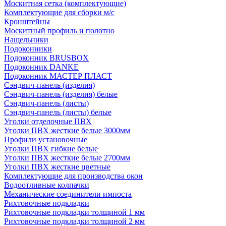
Москитная сетка (комплектующие)
Комплектующие для сборки м/с
Кронштейны
Москитный профиль и полотно
Нащельники
Подоконники
Подоконник BRUSBOX
Подоконник DANKE
Подоконник МАСТЕР ПЛАСТ
Сэндвич-панель (изделия)
Сэндвич-панель (изделия) белые
Сэндвич-панель (листы)
Сэндвич-панель (листы) белые
Уголки отделочные ПВХ
Уголки ПВХ жесткие белые 3000мм
Профили установочные
Уголки ПВХ гибкие белые
Уголки ПВХ жесткие белые 2700мм
Уголки ПВХ жесткие цветные
Комплектующие для производства окон
Водоотливные колпачки
Механические соединители импоста
Рихтовочные подкладки
Рихтовочные подкладки толщиной 1 мм
Рихтовочные подкладки толщиной 2 мм