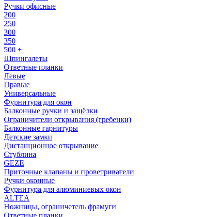
Ручки офисные
200
250
300
350
500 +
Шпингалеты
Ответные планки
Левые
Правые
Универсальные
Фурнитура для окон
Балконные ручки и защёлки
Ограничители открывания (гребенки)
Балконные гарнитуры
Детские замки
Дистанционное открывание
Стублина
GEZE
Приточные клапаны и проветриватели
Ручки оконные
Фурнитура для алюминиевых окон
ALTEA
Ножницы, ограничетель фрамуги
Ответные планки