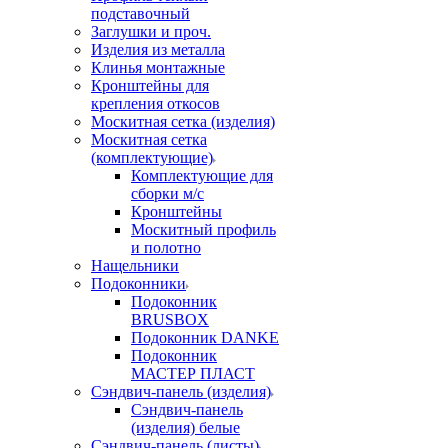
подставочный
Заглушки и проч.
Изделия из металла
Клинья монтажные
Кронштейны для
крепления откосов
Москитная сетка (изделия)
Москитная сетка
(комплектующие)
Комплектующие для
сборки м/с
Кронштейны
Москитный профиль
и полотно
Нащельники
Подоконники
Подоконник
BRUSBOX
Подоконник DANKE
Подоконник
МАСТЕР ПЛАСТ
Сэндвич-панель (изделия)
Сэндвич-панель
(изделия) белые
Сэндвич-панель (листы)