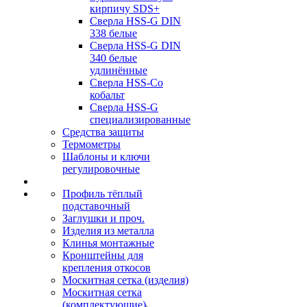
кирпичу SDS+
Сверла HSS-G DIN
338 белые
Сверла HSS-G DIN
340 белые
удлинённые
Сверла HSS-Co
кобальт
Сверла HSS-G
специализированные
Средства защиты
Термометры
Шаблоны и ключи
регулировочные
Профиль тёплый
подставочный
Заглушки и проч.
Изделия из металла
Клинья монтажные
Кронштейны для
крепления откосов
Москитная сетка (изделия)
Москитная сетка
(комплектующие)