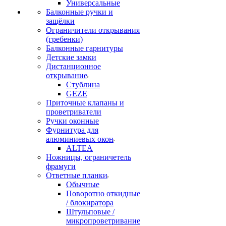
Универсальные
Балконные ручки и
защёлки
Ограничители открывания
(гребенки)
Балконные гарнитуры
Детские замки
Дистанционное
открывание
Стублина
GEZE
Приточные клапаны и
проветриватели
Ручки оконные
Фурнитура для
алюминиевых окон
ALTEA
Ножницы, ограничетель
фрамуги
Ответные планки
Обычные
Поворотно откидные
/ блокиратора
Штульповые /
микропроветривание