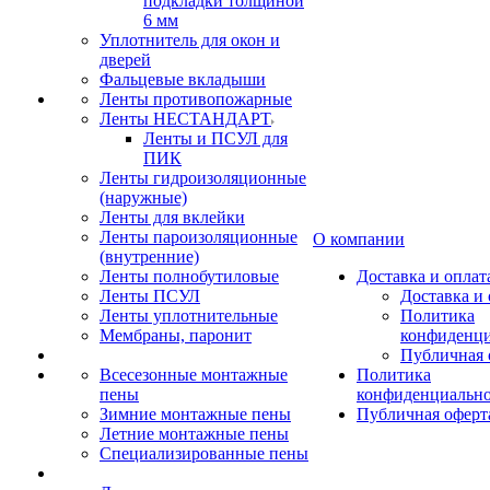
подкладки толщиной
6 мм
Уплотнитель для окон и
дверей
Фальцевые вкладыши
Ленты противопожарные
Ленты НЕСТАНДАРТ
Ленты и ПСУЛ для
ПИК
Ленты гидроизоляционные
(наружные)
Ленты для вклейки
Ленты пароизоляционные
О компании
(внутренние)
Ленты полнобутиловые
Доставка и оплат
Ленты ПСУЛ
Доставка и 
Ленты уплотнительные
Политика
Мембраны, паронит
конфиденци
Публичная 
Всесезонные монтажные
Политика
пены
конфиденциальн
Зимние монтажные пены
Публичная оферт
Летние монтажные пены
Специализированные пены