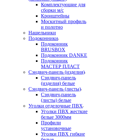
Комплектующие для
сборки м/с
Кронштейны
Москитный профиль
и полотно
Нащельники
Подоконники
Подоконник
BRUSBOX
Подоконник DANKE
Подоконник
МАСТЕР ПЛАСТ
Сэндвич-панель (изделия)
Сэндвич-панель
(изделия) белые
Сэндвич-панель (листы)
Сэндвич-панель
(листы) белые
Уголки отделочные ПВХ
Уголки ПВХ жесткие
белые 3000мм
Профили
установочные
Уголки ПВХ гибкие
белые