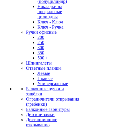
(полуцилиндр)
Накладки на
профильные
цилиндры
Ключ - Ключ
Ключ - Ручка
Ручки офисные
200
250
300
350
500 +
Шпингалеты
Ответные планки
Левые
Правые
Универсальные
Балконные ручки и
защёлки
Ограничители открывания
(гребенки)
Балконные гарнитуры
Детские замки
Дистанционное
открывание