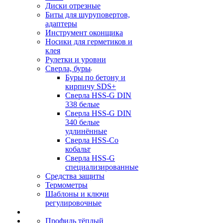
Диски отрезные
Биты для шуруповертов,
адаптеры
Инструмент оконщика
Носики для герметиков и
клея
Рулетки и уровни
Сверла, буры
Буры по бетону и
кирпичу SDS+
Сверла HSS-G DIN
338 белые
Сверла HSS-G DIN
340 белые
удлинённые
Сверла HSS-Co
кобальт
Сверла HSS-G
специализированные
Средства защиты
Термометры
Шаблоны и ключи
регулировочные
Профиль тёплый