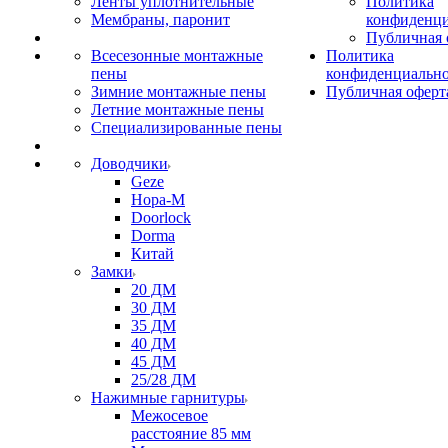
Ленты уплотнительные
Политика
Мембраны, паронит
конфиденци
Публичная 
Всесезонные монтажные
Политика
пены
конфиденциальн
Зимние монтажные пены
Публичная оферт
Летние монтажные пены
Специализированные пены
Доводчики
Geze
Нора-М
Doorlock
Dorma
Китай
Замки
20 ДМ
30 ДМ
35 ДМ
40 ДМ
45 ДМ
25/28 ДМ
Нажимные гарнитуры
Межосевое
расстояние 85 мм