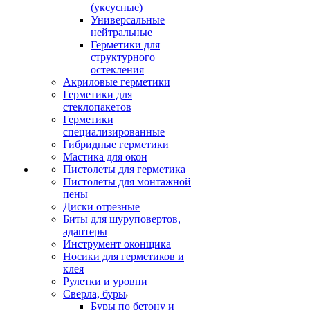
(уксусные)
Универсальные
нейтральные
Герметики для
структурного
остекления
Акриловые герметики
Герметики для
стеклопакетов
Герметики
специализированные
Гибридные герметики
Мастика для окон
Пистолеты для герметика
Пистолеты для монтажной
пены
Диски отрезные
Биты для шуруповертов,
адаптеры
Инструмент оконщика
Носики для герметиков и
клея
Рулетки и уровни
Сверла, буры
Буры по бетону и