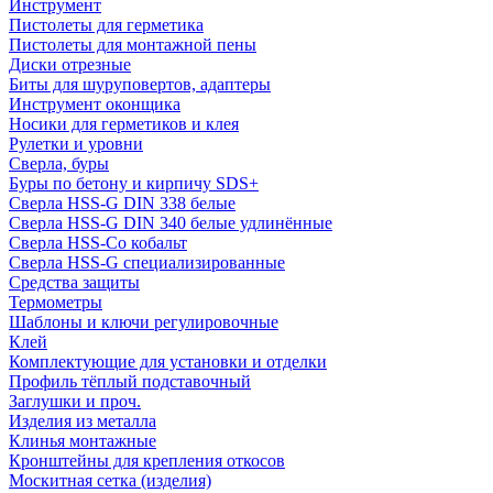
Инструмент
Пистолеты для герметика
Пистолеты для монтажной пены
Диски отрезные
Биты для шуруповертов, адаптеры
Инструмент оконщика
Носики для герметиков и клея
Рулетки и уровни
Сверла, буры
Буры по бетону и кирпичу SDS+
Сверла HSS-G DIN 338 белые
Сверла HSS-G DIN 340 белые удлинённые
Сверла HSS-Co кобальт
Сверла HSS-G специализированные
Средства защиты
Термометры
Шаблоны и ключи регулировочные
Клей
Комплектующие для установки и отделки
Профиль тёплый подставочный
Заглушки и проч.
Изделия из металла
Клинья монтажные
Кронштейны для крепления откосов
Москитная сетка (изделия)