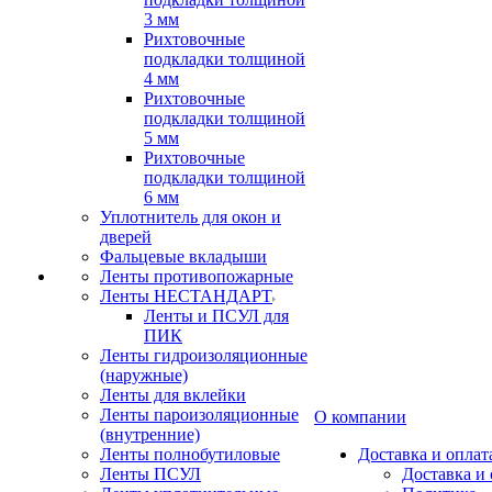
3 мм
Рихтовочные
подкладки толщиной
4 мм
Рихтовочные
подкладки толщиной
5 мм
Рихтовочные
подкладки толщиной
6 мм
Уплотнитель для окон и
дверей
Фальцевые вкладыши
Ленты противопожарные
Ленты НЕСТАНДАРТ
Ленты и ПСУЛ для
ПИК
Ленты гидроизоляционные
(наружные)
Ленты для вклейки
Ленты пароизоляционные
О компании
(внутренние)
Ленты полнобутиловые
Доставка и оплат
Ленты ПСУЛ
Доставка и 