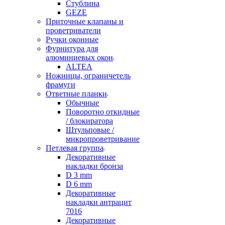
Стублина
GEZE
Приточные клапаны и
проветриватели
Ручки оконные
Фурнитура для
алюминиевых окон
ALTEA
Ножницы, ограничетель
фрамуги
Ответные планки
Обычные
Поворотно откидные
/ блокиратора
Штульповые /
микропроветривание
Петлевая группа
Декоративные
накладки бронза
D 3 mm
D 6 mm
Декоративные
накладки антрацит
7016
Декоративные