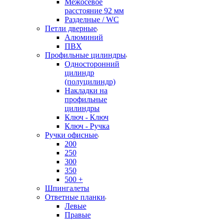
Межосевое
расстояние 92 мм
Разделные / WC
Петли дверные
Алюминий
ПВХ
Профильные цилиндры
Односторонний
цилиндр
(полуцилиндр)
Накладки на
профильные
цилиндры
Ключ - Ключ
Ключ - Ручка
Ручки офисные
200
250
300
350
500 +
Шпингалеты
Ответные планки
Левые
Правые