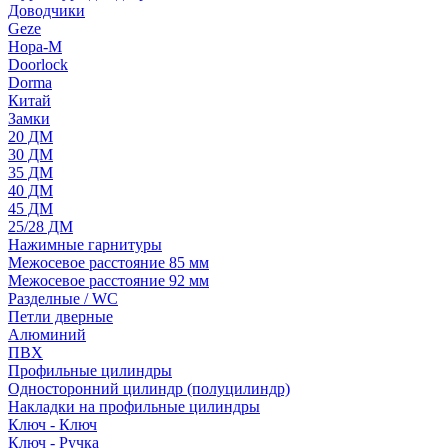
Доводчики
Geze
Нора-М
Doorlock
Dorma
Китай
Замки
20 ДМ
30 ДМ
35 ДМ
40 ДМ
45 ДМ
25/28 ДМ
Нажимные гарнитуры
Межосевое расстояние 85 мм
Межосевое расстояние 92 мм
Разделные / WC
Петли дверные
Алюминий
ПВХ
Профильные цилиндры
Односторонний цилиндр (полуцилиндр)
Накладки на профильные цилиндры
Ключ - Ключ
Ключ - Ручка