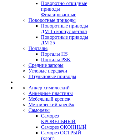
Поворотно-откидные
приводы
Фиксированные
Поворотные приводы
Поворотные приводы
ДМ 15 корпус металл
Поворотные приводы
ДМ 25
Порталы
Порталы HS
Порталы PSK
Средние запоры
Угловые передачи
Штульповые приводы
Анкер химический
Анкерные пластины
Мебельный крепеж
Метрический крепёж
Саморезы
Саморез
КРОВЕЛЬНЫЙ
Саморез ОКОННЫЙ
Саморез ОСТРЫЙ
(клоп)