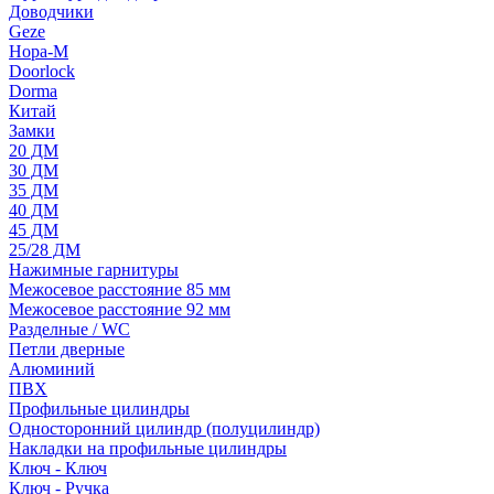
Доводчики
Geze
Нора-М
Doorlock
Dorma
Китай
Замки
20 ДМ
30 ДМ
35 ДМ
40 ДМ
45 ДМ
25/28 ДМ
Нажимные гарнитуры
Межосевое расстояние 85 мм
Межосевое расстояние 92 мм
Разделные / WC
Петли дверные
Алюминий
ПВХ
Профильные цилиндры
Односторонний цилиндр (полуцилиндр)
Накладки на профильные цилиндры
Ключ - Ключ
Ключ - Ручка