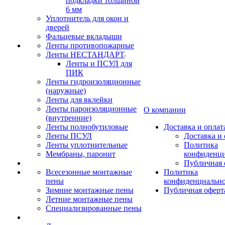
подкладки толщиной
6 мм
Уплотнитель для окон и
дверей
Фальцевые вкладыши
Ленты противопожарные
Ленты НЕСТАНДАРТ
Ленты и ПСУЛ для
ПИК
Ленты гидроизоляционные
(наружные)
Ленты для вклейки
Ленты пароизоляционные
О компании
(внутренние)
Ленты полнобутиловые
Доставка и оплат
Ленты ПСУЛ
Доставка и 
Ленты уплотнительные
Политика
Мембраны, паронит
конфиденци
Публичная 
Всесезонные монтажные
Политика
пены
конфиденциальн
Зимние монтажные пены
Публичная оферт
Летние монтажные пены
Специализированные пены