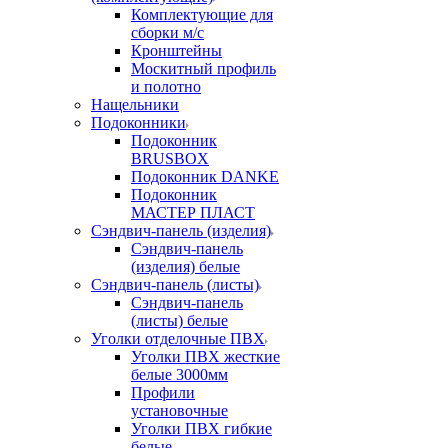
Комплектующие для
сборки м/с
Кронштейны
Москитный профиль
и полотно
Нащельники
Подоконники
Подоконник
BRUSBOX
Подоконник DANKE
Подоконник
МАСТЕР ПЛАСТ
Сэндвич-панель (изделия)
Сэндвич-панель
(изделия) белые
Сэндвич-панель (листы)
Сэндвич-панель
(листы) белые
Уголки отделочные ПВХ
Уголки ПВХ жесткие
белые 3000мм
Профили
установочные
Уголки ПВХ гибкие
белые