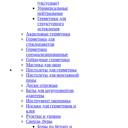
(уксусные)
Универсальные
нейтральные
Герметики для
структурного
остекления
Акриловые герметики
Герметики для
стеклопакетов
Герметики
специализированные
Гибридные герметики
Мастика для окон
Пистолеты для герметика
Пистолеты для монтажной
пены
Диски отрезные
Биты для шуруповертов,
адаптеры
Инструмент оконщика
Носики для герметиков и
клея
Рулетки и уровни
Сверла, буры
Буры по бетону и