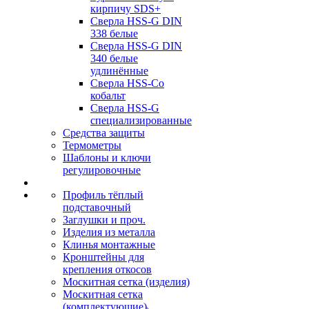
кирпичу SDS+
Сверла HSS-G DIN
338 белые
Сверла HSS-G DIN
340 белые
удлинённые
Сверла HSS-Co
кобальт
Сверла HSS-G
специализированные
Средства защиты
Термометры
Шаблоны и ключи
регулировочные
Профиль тёплый
подставочный
Заглушки и проч.
Изделия из металла
Клинья монтажные
Кронштейны для
крепления откосов
Москитная сетка (изделия)
Москитная сетка
(комплектующие)