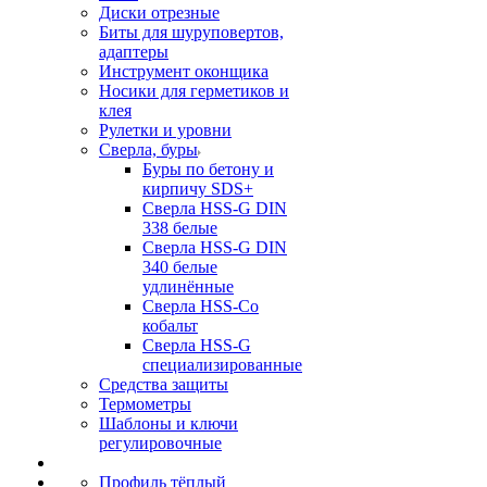
Диски отрезные
Биты для шуруповертов,
адаптеры
Инструмент оконщика
Носики для герметиков и
клея
Рулетки и уровни
Сверла, буры
Буры по бетону и
кирпичу SDS+
Сверла HSS-G DIN
338 белые
Сверла HSS-G DIN
340 белые
удлинённые
Сверла HSS-Co
кобальт
Сверла HSS-G
специализированные
Средства защиты
Термометры
Шаблоны и ключи
регулировочные
Профиль тёплый