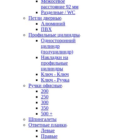
Межосевое
расстояние 92 мм
Разделные / WC
Петли дверные
Алюминий
ПВХ
Профильные цилиндры
Односторонний
цилиндр
(полуцилиндр)
Накладки на
профильные
цилиндры
Ключ - Ключ
Ключ - Ручка
Ручки офисные
200
250
300
350
500 +
Шпингалеты
Ответные планки
Левые
Правые