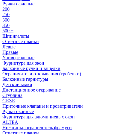
Ручки офисные
200
250
300
350
500 +
Шпингалеты
Ответные планки
Левые
Правые
Универсальные
Фурнитура для окон
Балконные ручки и защёлки
Ограничители открывания (гребенки)
Балконные гарнитуры
Детские замки
Дистанционное открывание
Стублина
GEZE
Приточные клапаны и проветриватели
Ручки оконные
Фурнитура для алюминиевых окон
ALTEA
Ножницы, ограничетель фрамуги
Ответные планки