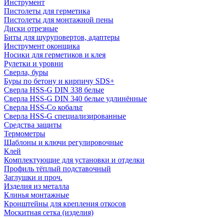
Инструмент
Пистолеты для герметика
Пистолеты для монтажной пены
Диски отрезные
Биты для шуруповертов, адаптеры
Инструмент оконщика
Носики для герметиков и клея
Рулетки и уровни
Сверла, буры
Буры по бетону и кирпичу SDS+
Сверла HSS-G DIN 338 белые
Сверла HSS-G DIN 340 белые удлинённые
Сверла HSS-Co кобальт
Сверла HSS-G специализированные
Средства защиты
Термометры
Шаблоны и ключи регулировочные
Клей
Комплектующие для установки и отделки
Профиль тёплый подставочный
Заглушки и проч.
Изделия из металла
Клинья монтажные
Кронштейны для крепления откосов
Москитная сетка (изделия)