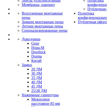
Ленты уплотнительные
Политика
Мембраны, паронит
конфиденци
Публичная 
Всесезонные монтажные
Политика
пены
конфиденциальн
Зимние монтажные пены
Публичная оферт
Летние монтажные пены
Специализированные пены
Доводчики
Geze
Нора-М
Doorlock
Dorma
Китай
Замки
20 ДМ
30 ДМ
35 ДМ
40 ДМ
45 ДМ
25/28 ДМ
Нажимные гарнитуры
Межосевое
расстояние 85 мм