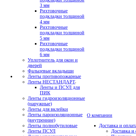
3 мм
Рихтовочные
подкладки толщиной
4 мм
Рихтовочные
подкладки толщиной
5 мм
Рихтовочные
подкладки толщиной
6 мм
Уплотнитель для окон и
дверей
Фальцевые вкладыши
Ленты противопожарные
Ленты НЕСТАНДАРТ
Ленты и ПСУЛ для
ПИК
Ленты гидроизоляционные
(наружные)
Ленты для вклейки
Ленты пароизоляционные
О компании
(внутренние)
Ленты полнобутиловые
Доставка и оплат
Ленты ПСУЛ
Доставка и 