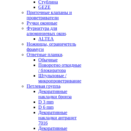
Стублина
GEZE
Приточные клапаны и
проветриватели
Ручки оконные
Фурнитура для
алюминиевых окон
ALTEA
Ножницы, ограничетель
фрамуги
Ответные планки
Обычные
Поворотно откидные
/ блокиратора
Штульповые /
микропроветривание
Петлевая группа
Декоративные
накладки бронза
D 3 mm
D 6 mm
Декоративные
накладки антрацит
7016
Декоративные