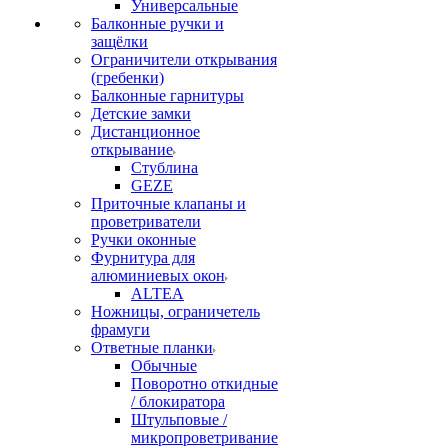
Универсальные
Балконные ручки и
защёлки
Ограничители открывания
(гребенки)
Балконные гарнитуры
Детские замки
Дистанционное
открывание
Стублина
GEZE
Приточные клапаны и
проветриватели
Ручки оконные
Фурнитура для
алюминиевых окон
ALTEA
Ножницы, ограничетель
фрамуги
Ответные планки
Обычные
Поворотно откидные
/ блокиратора
Штульповые /
микропроветривание