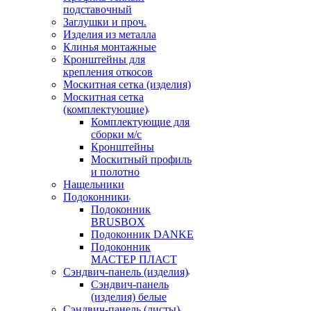
подставочный
Заглушки и проч.
Изделия из металла
Клинья монтажные
Кронштейны для
крепления откосов
Москитная сетка (изделия)
Москитная сетка
(комплектующие)
Комплектующие для
сборки м/с
Кронштейны
Москитный профиль
и полотно
Нащельники
Подоконники
Подоконник
BRUSBOX
Подоконник DANKE
Подоконник
МАСТЕР ПЛАСТ
Сэндвич-панель (изделия)
Сэндвич-панель
(изделия) белые
Сэндвич-панель (листы)