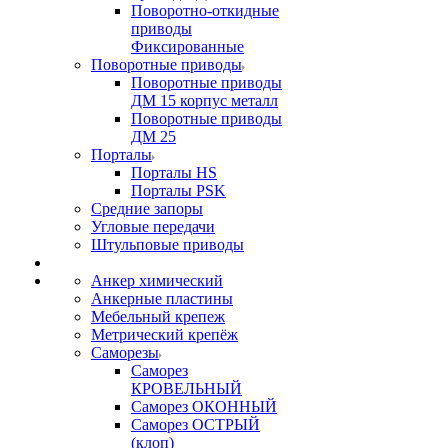
Поворотно-откидные
приводы
Фиксированные
Поворотные приводы
Поворотные приводы
ДМ 15 корпус металл
Поворотные приводы
ДМ 25
Порталы
Порталы HS
Порталы PSK
Средние запоры
Угловые передачи
Штульповые приводы
Анкер химический
Анкерные пластины
Мебельный крепеж
Метрический крепёж
Саморезы
Саморез
КРОВЕЛЬНЫЙ
Саморез ОКОННЫЙ
Саморез ОСТРЫЙ
(клоп)