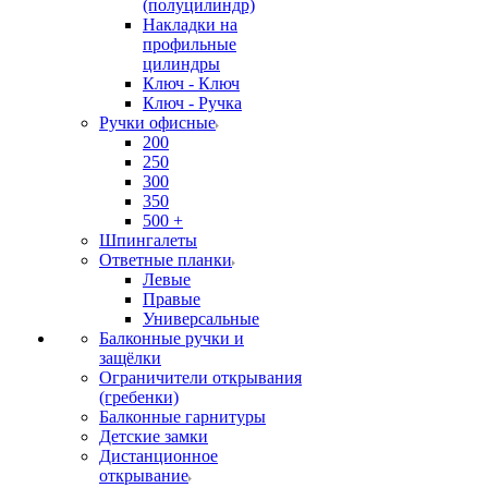
(полуцилиндр)
Накладки на
профильные
цилиндры
Ключ - Ключ
Ключ - Ручка
Ручки офисные
200
250
300
350
500 +
Шпингалеты
Ответные планки
Левые
Правые
Универсальные
Балконные ручки и
защёлки
Ограничители открывания
(гребенки)
Балконные гарнитуры
Детские замки
Дистанционное
открывание