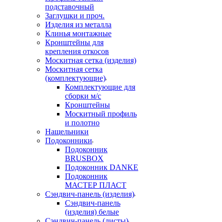
подставочный
Заглушки и проч.
Изделия из металла
Клинья монтажные
Кронштейны для
крепления откосов
Москитная сетка (изделия)
Москитная сетка
(комплектующие)
Комплектующие для
сборки м/с
Кронштейны
Москитный профиль
и полотно
Нащельники
Подоконники
Подоконник
BRUSBOX
Подоконник DANKE
Подоконник
МАСТЕР ПЛАСТ
Сэндвич-панель (изделия)
Сэндвич-панель
(изделия) белые
Сэндвич-панель (листы)