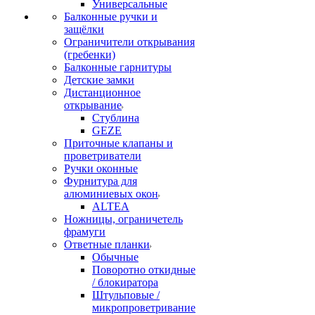
Универсальные
Балконные ручки и
защёлки
Ограничители открывания
(гребенки)
Балконные гарнитуры
Детские замки
Дистанционное
открывание
Стублина
GEZE
Приточные клапаны и
проветриватели
Ручки оконные
Фурнитура для
алюминиевых окон
ALTEA
Ножницы, ограничетель
фрамуги
Ответные планки
Обычные
Поворотно откидные
/ блокиратора
Штульповые /
микропроветривание