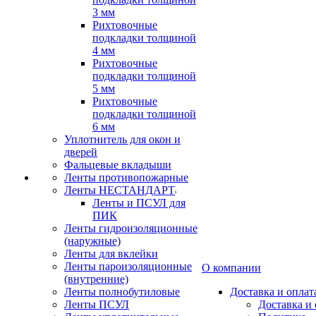
3 мм
Рихтовочные
подкладки толщиной
4 мм
Рихтовочные
подкладки толщиной
5 мм
Рихтовочные
подкладки толщиной
6 мм
Уплотнитель для окон и
дверей
Фальцевые вкладыши
Ленты противопожарные
Ленты НЕСТАНДАРТ
Ленты и ПСУЛ для
ПИК
Ленты гидроизоляционные
(наружные)
Ленты для вклейки
Ленты пароизоляционные
О компании
(внутренние)
Ленты полнобутиловые
Доставка и оплат
Ленты ПСУЛ
Доставка и 