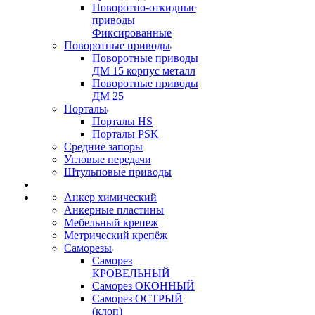
Поворотно-откидные
приводы
Фиксированные
Поворотные приводы
Поворотные приводы
ДМ 15 корпус металл
Поворотные приводы
ДМ 25
Порталы
Порталы HS
Порталы PSK
Средние запоры
Угловые передачи
Штульповые приводы
Анкер химический
Анкерные пластины
Мебельный крепеж
Метрический крепёж
Саморезы
Саморез
КРОВЕЛЬНЫЙ
Саморез ОКОННЫЙ
Саморез ОСТРЫЙ
(клоп)