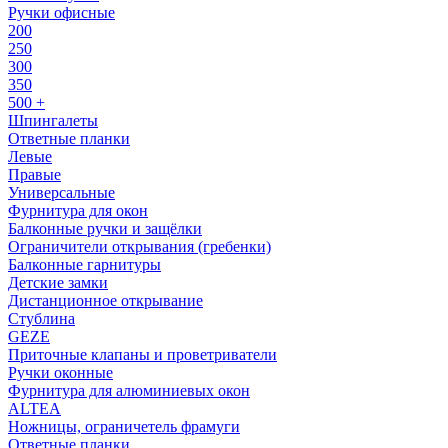
Ручки офисные
200
250
300
350
500 +
Шпингалеты
Ответные планки
Левые
Правые
Универсальные
Фурнитура для окон
Балконные ручки и защёлки
Ограничители открывания (гребенки)
Балконные гарнитуры
Детские замки
Дистанционное открывание
Стублина
GEZE
Приточные клапаны и проветриватели
Ручки оконные
Фурнитура для алюминиевых окон
ALTEA
Ножницы, ограничетель фрамуги
Ответные планки