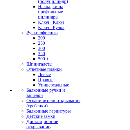
(полуцилиндр)
Накладки на
профильные
цилиндры
Ключ - Ключ
Ключ - Ручка
Ручки офисные
200
250
300
350
500 +
Шпингалеты
Ответные планки
Левые
Правые
Универсальные
Балконные ручки и
защёлки
Ограничители открывания
(гребенки)
Балконные гарнитуры
Детские замки
Дистанционное
открывание