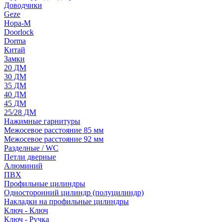
Доводчики
Geze
Нора-М
Doorlock
Dorma
Китай
Замки
20 ДМ
30 ДМ
35 ДМ
40 ДМ
45 ДМ
25/28 ДМ
Нажимные гарнитуры
Межосевое расстояние 85 мм
Межосевое расстояние 92 мм
Разделные / WC
Петли дверные
Алюминий
ПВХ
Профильные цилиндры
Односторонний цилиндр (полуцилиндр)
Накладки на профильные цилиндры
Ключ - Ключ
Ключ - Ручка