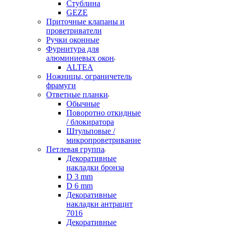
Стублина
GEZE
Приточные клапаны и
проветриватели
Ручки оконные
Фурнитура для
алюминиевых окон
ALTEA
Ножницы, ограничетель
фрамуги
Ответные планки
Обычные
Поворотно откидные
/ блокиратора
Штульповые /
микропроветривание
Петлевая группа
Декоративные
накладки бронза
D 3 mm
D 6 mm
Декоративные
накладки антрацит
7016
Декоративные