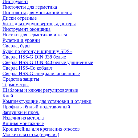
Инструмент
Пистолеты для герметика
Пистолеты для монтажной пены
Диски отрезные
Биты для шуруповертов, адаптеры
Инструмент оконщика
Носики для герметиков и клея
Рулетки и уровни
Сверла, буры
Буры по бетону и кирпичу SDS+
Сверла HSS-G DIN 338 белые
Сверла HSS-G DIN 340 белые удлинённые
Сверла HSS-Co кобальт
Сверла HSS-G специализированные
Средства защиты
Термометры
Шаблоны и ключи регулировочные
Клей
Комплектующие для установки и отделки
Профиль тёплый подставочный
Заглушки и проч.
Изделия из металла
Клинья монтажные
Кронштейны для крепления откосов
Москитная сетка (изделия)