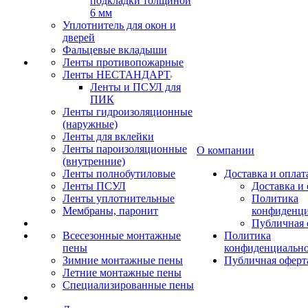
подкладки толщиной
6 мм
Уплотнитель для окон и
дверей
Фальцевые вкладыши
Ленты противопожарные
Ленты НЕСТАНДАРТ
Ленты и ПСУЛ для
ПИК
Ленты гидроизоляционные
(наружные)
Ленты для вклейки
Ленты пароизоляционные
О компании
(внутренние)
Ленты полнобутиловые
Доставка и оплат
Ленты ПСУЛ
Доставка и 
Ленты уплотнительные
Политика
Мембраны, паронит
конфиденци
Публичная 
Всесезонные монтажные
Политика
пены
конфиденциальн
Зимние монтажные пены
Публичная оферт
Летние монтажные пены
Специализированные пены