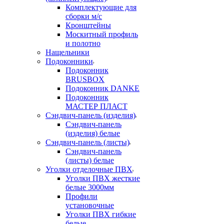
Комплектующие для
сборки м/с
Кронштейны
Москитный профиль
и полотно
Нащельники
Подоконники
Подоконник
BRUSBOX
Подоконник DANKE
Подоконник
МАСТЕР ПЛАСТ
Сэндвич-панель (изделия)
Сэндвич-панель
(изделия) белые
Сэндвич-панель (листы)
Сэндвич-панель
(листы) белые
Уголки отделочные ПВХ
Уголки ПВХ жесткие
белые 3000мм
Профили
установочные
Уголки ПВХ гибкие
белые