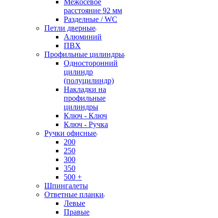
Межосевое
расстояние 92 мм
Разделные / WC
Петли дверные
Алюминий
ПВХ
Профильные цилиндры
Односторонний
цилиндр
(полуцилиндр)
Накладки на
профильные
цилиндры
Ключ - Ключ
Ключ - Ручка
Ручки офисные
200
250
300
350
500 +
Шпингалеты
Ответные планки
Левые
Правые