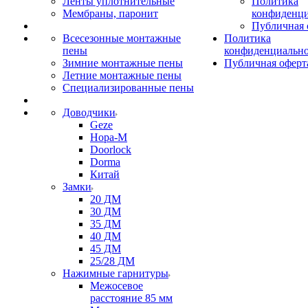
Ленты уплотнительные
Политика
Мембраны, паронит
конфиденци
Публичная 
Всесезонные монтажные
Политика
пены
конфиденциальн
Зимние монтажные пены
Публичная оферт
Летние монтажные пены
Специализированные пены
Доводчики
Geze
Нора-М
Doorlock
Dorma
Китай
Замки
20 ДМ
30 ДМ
35 ДМ
40 ДМ
45 ДМ
25/28 ДМ
Нажимные гарнитуры
Межосевое
расстояние 85 мм