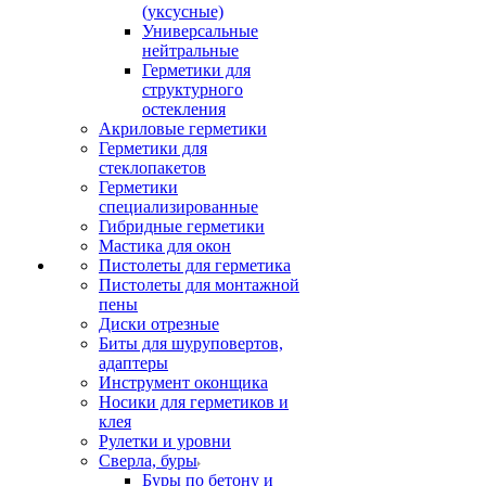
(уксусные)
Универсальные
нейтральные
Герметики для
структурного
остекления
Акриловые герметики
Герметики для
стеклопакетов
Герметики
специализированные
Гибридные герметики
Мастика для окон
Пистолеты для герметика
Пистолеты для монтажной
пены
Диски отрезные
Биты для шуруповертов,
адаптеры
Инструмент оконщика
Носики для герметиков и
клея
Рулетки и уровни
Сверла, буры
Буры по бетону и