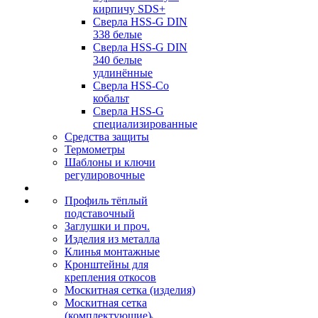
кирпичу SDS+
Сверла HSS-G DIN
338 белые
Сверла HSS-G DIN
340 белые
удлинённые
Сверла HSS-Co
кобальт
Сверла HSS-G
специализированные
Средства защиты
Термометры
Шаблоны и ключи
регулировочные
Профиль тёплый
подставочный
Заглушки и проч.
Изделия из металла
Клинья монтажные
Кронштейны для
крепления откосов
Москитная сетка (изделия)
Москитная сетка
(комплектующие)