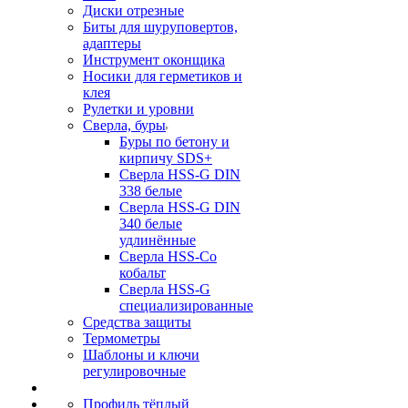
Диски отрезные
Биты для шуруповертов,
адаптеры
Инструмент оконщика
Носики для герметиков и
клея
Рулетки и уровни
Сверла, буры
Буры по бетону и
кирпичу SDS+
Сверла HSS-G DIN
338 белые
Сверла HSS-G DIN
340 белые
удлинённые
Сверла HSS-Co
кобальт
Сверла HSS-G
специализированные
Средства защиты
Термометры
Шаблоны и ключи
регулировочные
Профиль тёплый