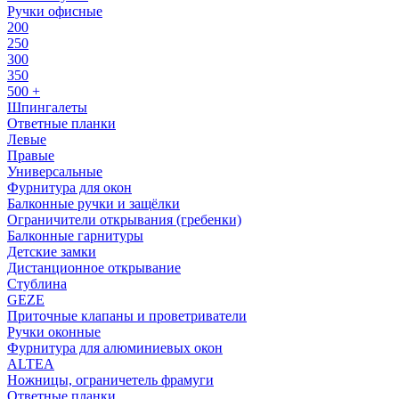
Ручки офисные
200
250
300
350
500 +
Шпингалеты
Ответные планки
Левые
Правые
Универсальные
Фурнитура для окон
Балконные ручки и защёлки
Ограничители открывания (гребенки)
Балконные гарнитуры
Детские замки
Дистанционное открывание
Стублина
GEZE
Приточные клапаны и проветриватели
Ручки оконные
Фурнитура для алюминиевых окон
ALTEA
Ножницы, ограничетель фрамуги
Ответные планки