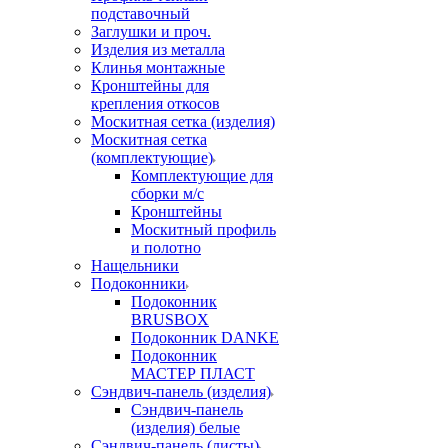
подставочный
Заглушки и проч.
Изделия из металла
Клинья монтажные
Кронштейны для
крепления откосов
Москитная сетка (изделия)
Москитная сетка
(комплектующие)
Комплектующие для
сборки м/с
Кронштейны
Москитный профиль
и полотно
Нащельники
Подоконники
Подоконник
BRUSBOX
Подоконник DANKE
Подоконник
МАСТЕР ПЛАСТ
Сэндвич-панель (изделия)
Сэндвич-панель
(изделия) белые
Сэндвич-панель (листы)