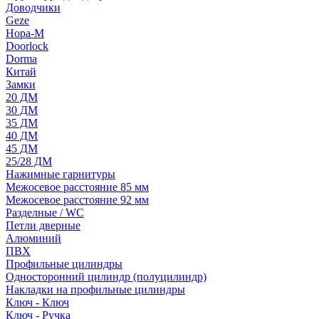
Доводчики
Geze
Нора-М
Doorlock
Dorma
Китай
Замки
20 ДМ
30 ДМ
35 ДМ
40 ДМ
45 ДМ
25/28 ДМ
Нажимные гарнитуры
Межосевое расстояние 85 мм
Межосевое расстояние 92 мм
Разделные / WC
Петли дверные
Алюминий
ПВХ
Профильные цилиндры
Односторонний цилиндр (полуцилиндр)
Накладки на профильные цилиндры
Ключ - Ключ
Ключ - Ручка