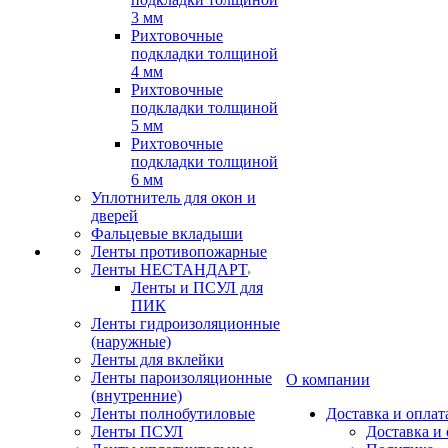
3 мм
Рихтовочные
подкладки толщиной
4 мм
Рихтовочные
подкладки толщиной
5 мм
Рихтовочные
подкладки толщиной
6 мм
Уплотнитель для окон и
дверей
Фальцевые вкладыши
Ленты противопожарные
Ленты НЕСТАНДАРТ
Ленты и ПСУЛ для
ПИК
Ленты гидроизоляционные
(наружные)
Ленты для вклейки
Ленты пароизоляционные
О компании
(внутренние)
Ленты полнобутиловые
Доставка и оплат
Ленты ПСУЛ
Доставка и 