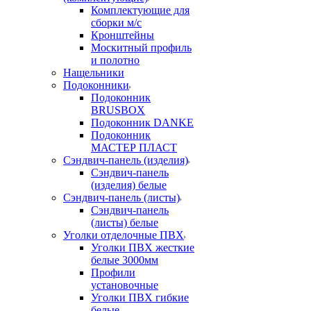
Комплектующие для
сборки м/с
Кронштейны
Москитный профиль
и полотно
Нащельники
Подоконники
Подоконник
BRUSBOX
Подоконник DANKE
Подоконник
МАСТЕР ПЛАСТ
Сэндвич-панель (изделия)
Сэндвич-панель
(изделия) белые
Сэндвич-панель (листы)
Сэндвич-панель
(листы) белые
Уголки отделочные ПВХ
Уголки ПВХ жесткие
белые 3000мм
Профили
установочные
Уголки ПВХ гибкие
белые