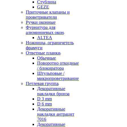
Стублина
GEZE
Приточные клапаны и
проветриватели
Ручки оконные
Фурнитура для
алюминиевых окон
ALTEA
Ножницы, ограничетель
фрамуги
Ответные планки
Обычные
Поворотно откидные
/ блокиратора
Штульповые /
микропроветривание
Петлевая группа
Декоративные
накладки бронза
D 3 mm
D 6 mm
Декоративные
накладки антрацит
7016
Декоративные