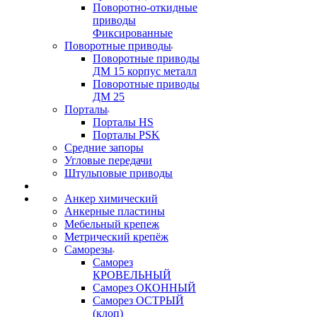
Поворотно-откидные
приводы
Фиксированные
Поворотные приводы
Поворотные приводы
ДМ 15 корпус металл
Поворотные приводы
ДМ 25
Порталы
Порталы HS
Порталы PSK
Средние запоры
Угловые передачи
Штульповые приводы
Анкер химический
Анкерные пластины
Мебельный крепеж
Метрический крепёж
Саморезы
Саморез
КРОВЕЛЬНЫЙ
Саморез ОКОННЫЙ
Саморез ОСТРЫЙ
(клоп)