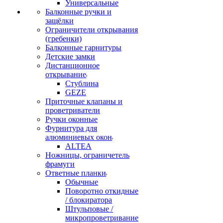
Универсальные
Балконные ручки и
защёлки
Ограничители открывания
(гребенки)
Балконные гарнитуры
Детские замки
Дистанционное
открывание
Стублина
GEZE
Приточные клапаны и
проветриватели
Ручки оконные
Фурнитура для
алюминиевых окон
ALTEA
Ножницы, ограничетель
фрамуги
Ответные планки
Обычные
Поворотно откидные
/ блокиратора
Штульповые /
микропроветривание