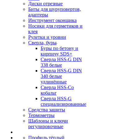
Диски отрезные
Биты для шуруповертов,
адаптеры
Инструмент оконщика
Носики для герметиков и
клея
Рулетки и уровни
Сверла, буры
Буры по бетону и
кирпичу SDS+
Сверла HSS-G DIN
338 белые
Сверла HSS-G DIN
340 белые
удлинённые
Сверла HSS-Co
кобальт
Сверла HSS-G
специализированные
Средства защиты
Термометры
Шаблоны и ключи
регулировочные
Профиль тёплый