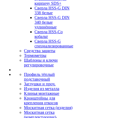
кирпичу SDS+
Сверла HSS-G DIN
338 белые
Сверла HSS-G DIN
340 белые
удлинённые
Сверла HSS-Co
кобальт
Сверла HSS-G
специализированные
Средства защиты
Термометры
Шаблоны и ключи
регулировочные
Профиль тёплый
подставочный
Заглушки и проч.
Изделия из металла
Клинья монтажные
Кронштейны для
крепления откосов
Москитная сетка (изделия)
Москитная сетка
(комплектующие)