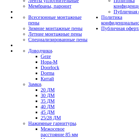
Ленты уплотнительные
Политика
Мембраны, паронит
конфиденци
Публичная 
Всесезонные монтажные
Политика
пены
конфиденциальн
Зимние монтажные пены
Публичная оферт
Летние монтажные пены
Специализированные пены
Доводчики
Geze
Нора-М
Doorlock
Dorma
Китай
Замки
20 ДМ
30 ДМ
35 ДМ
40 ДМ
45 ДМ
25/28 ДМ
Нажимные гарнитуры
Межосевое
расстояние 85 мм