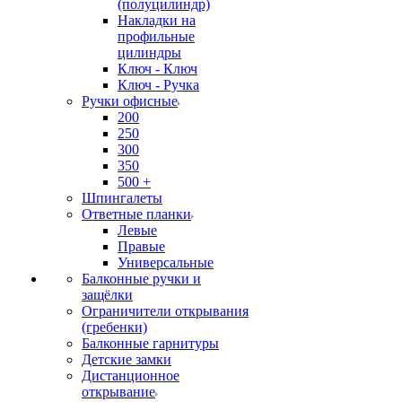
(полуцилиндр)
Накладки на
профильные
цилиндры
Ключ - Ключ
Ключ - Ручка
Ручки офисные
200
250
300
350
500 +
Шпингалеты
Ответные планки
Левые
Правые
Универсальные
Балконные ручки и
защёлки
Ограничители открывания
(гребенки)
Балконные гарнитуры
Детские замки
Дистанционное
открывание