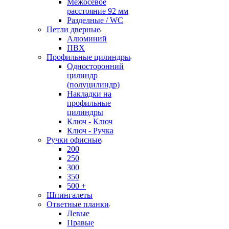
Межосевое
расстояние 92 мм
Разделные / WC
Петли дверные
Алюминий
ПВХ
Профильные цилиндры
Односторонний
цилиндр
(полуцилиндр)
Накладки на
профильные
цилиндры
Ключ - Ключ
Ключ - Ручка
Ручки офисные
200
250
300
350
500 +
Шпингалеты
Ответные планки
Левые
Правые