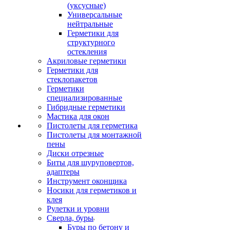
(уксусные)
Универсальные
нейтральные
Герметики для
структурного
остекления
Акриловые герметики
Герметики для
стеклопакетов
Герметики
специализированные
Гибридные герметики
Мастика для окон
Пистолеты для герметика
Пистолеты для монтажной
пены
Диски отрезные
Биты для шуруповертов,
адаптеры
Инструмент оконщика
Носики для герметиков и
клея
Рулетки и уровни
Сверла, буры
Буры по бетону и