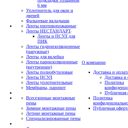
подкладки толщиной
6 мм
Уплотнитель для окон и
дверей
Фальцевые вкладыши
Ленты противопожарные
Ленты НЕСТАНДАРТ
Ленты и ПСУЛ для
ПИК
Ленты гидроизоляционные
(наружные)
Ленты для вклейки
Ленты пароизоляционные
О компании
(внутренние)
Ленты полнобутиловые
Доставка и оплат
Ленты ПСУЛ
Доставка и 
Ленты уплотнительные
Политика
Мембраны, паронит
конфиденци
Публичная 
Всесезонные монтажные
Политика
пены
конфиденциальн
Зимние монтажные пены
Публичная оферт
Летние монтажные пены
Специализированные пены