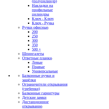
(полуцилиндр)
Накладки на
профильные
цилиндры
Ключ - Ключ
Ключ - Ручка
Ручки офисные
200
250
300
350
500 +
Шпингалеты
Ответные планки
Левые
Правые
Универсальные
Балконные ручки и
защёлки
Ограничители открывания
(гребенки)
Балконные гарнитуры
Детские замки
Дистанционное
открывание