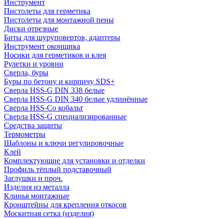
Инструмент
Пистолеты для герметика
Пистолеты для монтажной пены
Диски отрезные
Биты для шуруповертов, адаптеры
Инструмент оконщика
Носики для герметиков и клея
Рулетки и уровни
Сверла, буры
Буры по бетону и кирпичу SDS+
Сверла HSS-G DIN 338 белые
Сверла HSS-G DIN 340 белые удлинённые
Сверла HSS-Co кобальт
Сверла HSS-G специализированные
Средства защиты
Термометры
Шаблоны и ключи регулировочные
Клей
Комплектующие для установки и отделки
Профиль тёплый подставочный
Заглушки и проч.
Изделия из металла
Клинья монтажные
Кронштейны для крепления откосов
Москитная сетка (изделия)