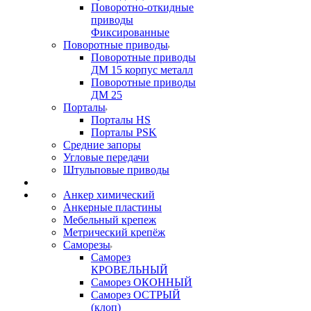
Поворотно-откидные
приводы
Фиксированные
Поворотные приводы
Поворотные приводы
ДМ 15 корпус металл
Поворотные приводы
ДМ 25
Порталы
Порталы HS
Порталы PSK
Средние запоры
Угловые передачи
Штульповые приводы
Анкер химический
Анкерные пластины
Мебельный крепеж
Метрический крепёж
Саморезы
Саморез
КРОВЕЛЬНЫЙ
Саморез ОКОННЫЙ
Саморез ОСТРЫЙ
(клоп)