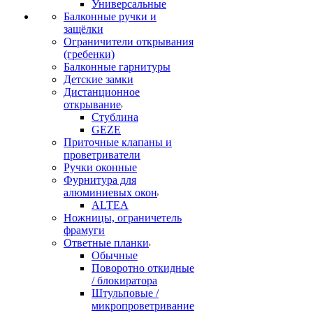
Универсальные
Балконные ручки и
защёлки
Ограничители открывания
(гребенки)
Балконные гарнитуры
Детские замки
Дистанционное
открывание
Стублина
GEZE
Приточные клапаны и
проветриватели
Ручки оконные
Фурнитура для
алюминиевых окон
ALTEA
Ножницы, ограничетель
фрамуги
Ответные планки
Обычные
Поворотно откидные
/ блокиратора
Штульповые /
микропроветривание