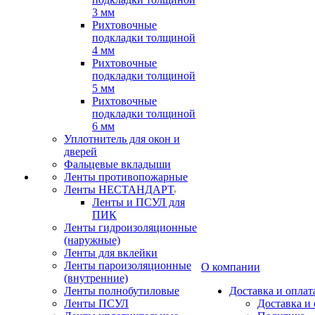
3 мм
Рихтовочные
подкладки толщиной
4 мм
Рихтовочные
подкладки толщиной
5 мм
Рихтовочные
подкладки толщиной
6 мм
Уплотнитель для окон и
дверей
Фальцевые вкладыши
Ленты противопожарные
Ленты НЕСТАНДАРТ
Ленты и ПСУЛ для
ПИК
Ленты гидроизоляционные
(наружные)
Ленты для вклейки
Ленты пароизоляционные
О компании
(внутренние)
Ленты полнобутиловые
Доставка и оплат
Ленты ПСУЛ
Доставка и 