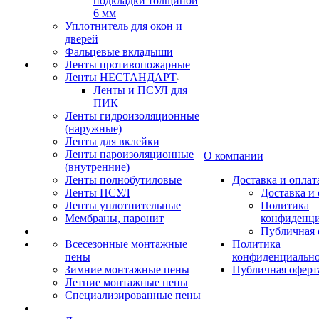
подкладки толщиной
6 мм
Уплотнитель для окон и
дверей
Фальцевые вкладыши
Ленты противопожарные
Ленты НЕСТАНДАРТ
Ленты и ПСУЛ для
ПИК
Ленты гидроизоляционные
(наружные)
Ленты для вклейки
Ленты пароизоляционные
О компании
(внутренние)
Ленты полнобутиловые
Доставка и оплат
Ленты ПСУЛ
Доставка и 
Ленты уплотнительные
Политика
Мембраны, паронит
конфиденци
Публичная 
Всесезонные монтажные
Политика
пены
конфиденциальн
Зимние монтажные пены
Публичная оферт
Летние монтажные пены
Специализированные пены