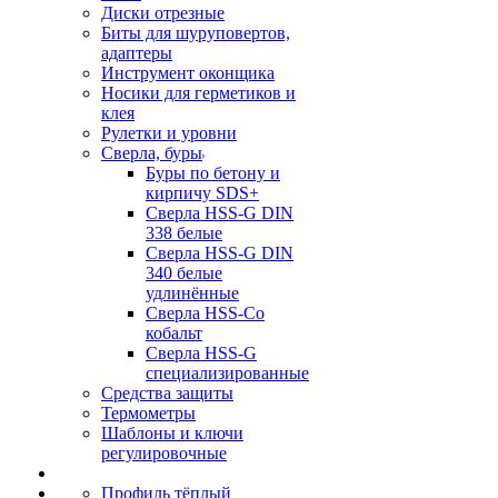
Диски отрезные
Биты для шуруповертов,
адаптеры
Инструмент оконщика
Носики для герметиков и
клея
Рулетки и уровни
Сверла, буры
Буры по бетону и
кирпичу SDS+
Сверла HSS-G DIN
338 белые
Сверла HSS-G DIN
340 белые
удлинённые
Сверла HSS-Co
кобальт
Сверла HSS-G
специализированные
Средства защиты
Термометры
Шаблоны и ключи
регулировочные
Профиль тёплый