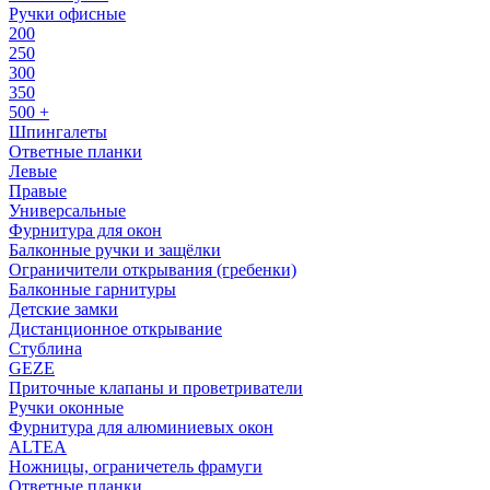
Ручки офисные
200
250
300
350
500 +
Шпингалеты
Ответные планки
Левые
Правые
Универсальные
Фурнитура для окон
Балконные ручки и защёлки
Ограничители открывания (гребенки)
Балконные гарнитуры
Детские замки
Дистанционное открывание
Стублина
GEZE
Приточные клапаны и проветриватели
Ручки оконные
Фурнитура для алюминиевых окон
ALTEA
Ножницы, ограничетель фрамуги
Ответные планки