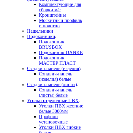
Комплектующие для
сборки м/с
Кронштейны
Москитный профиль
и полотно
Нащельники
Подоконники
Подоконник
BRUSBOX
Подоконник DANKE
Подоконник
МАСТЕР ПЛАСТ
Сэндвич-панель (изделия)
Сэндвич-панель
(изделия) белые
Сэндвич-панель (листы)
Сэндвич-панель
(листы) белые
Уголки отделочные ПВХ
Уголки ПВХ жесткие
белые 3000мм
Профили
установочные
Уголки ПВХ гибкие
белые