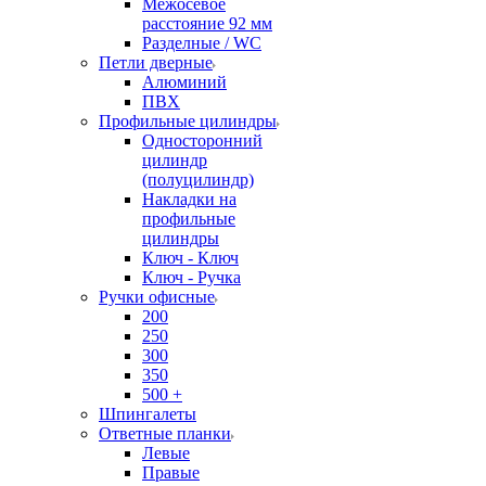
Межосевое
расстояние 92 мм
Разделные / WC
Петли дверные
Алюминий
ПВХ
Профильные цилиндры
Односторонний
цилиндр
(полуцилиндр)
Накладки на
профильные
цилиндры
Ключ - Ключ
Ключ - Ручка
Ручки офисные
200
250
300
350
500 +
Шпингалеты
Ответные планки
Левые
Правые