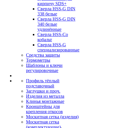
кирпичу SDS+
Сверла HSS-G DIN
338 белые
Сверла HSS-G DIN
340 белые
удлинённые
Сверла HSS-Co
кобальт
Сверла HSS-G
специализированные
Средства защиты
Термометры
Шаблоны и ключи
регулировочные
Профиль тёплый
подставочный
Заглушки и проч.
Изделия из металла
Клинья монтажные
Кронштейны для
крепления откосов
Москитная сетка (изделия)
Москитная сетка
(комплектующие)