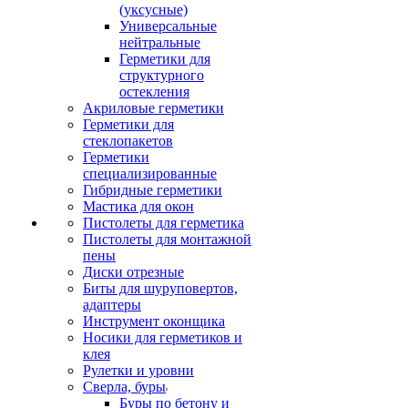
(уксусные)
Универсальные
нейтральные
Герметики для
структурного
остекления
Акриловые герметики
Герметики для
стеклопакетов
Герметики
специализированные
Гибридные герметики
Мастика для окон
Пистолеты для герметика
Пистолеты для монтажной
пены
Диски отрезные
Биты для шуруповертов,
адаптеры
Инструмент оконщика
Носики для герметиков и
клея
Рулетки и уровни
Сверла, буры
Буры по бетону и