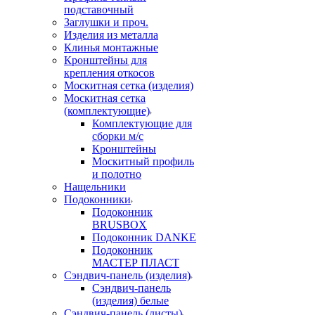
подставочный
Заглушки и проч.
Изделия из металла
Клинья монтажные
Кронштейны для
крепления откосов
Москитная сетка (изделия)
Москитная сетка
(комплектующие)
Комплектующие для
сборки м/с
Кронштейны
Москитный профиль
и полотно
Нащельники
Подоконники
Подоконник
BRUSBOX
Подоконник DANKE
Подоконник
МАСТЕР ПЛАСТ
Сэндвич-панель (изделия)
Сэндвич-панель
(изделия) белые
Сэндвич-панель (листы)