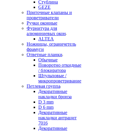
Стублина
GEZE
Приточные клапаны и
проветриватели
Ручки оконные
Фурнитура для
алюминиевых окон
ALTEA
Ножницы, ограничетель
фрамуги
Ответные планки
Обычные
Поворотно откидные
/ блокиратора
Штульповые /
микропроветривание
Петлевая группа
Декоративные
накладки бронза
D 3 mm
D 6 mm
Декоративные
накладки антрацит
7016
Декоративные