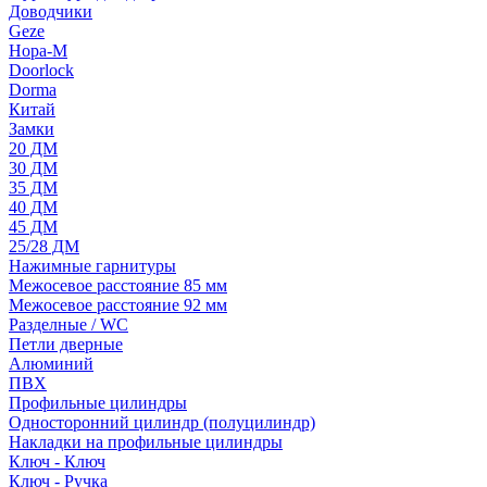
Доводчики
Geze
Нора-М
Doorlock
Dorma
Китай
Замки
20 ДМ
30 ДМ
35 ДМ
40 ДМ
45 ДМ
25/28 ДМ
Нажимные гарнитуры
Межосевое расстояние 85 мм
Межосевое расстояние 92 мм
Разделные / WC
Петли дверные
Алюминий
ПВХ
Профильные цилиндры
Односторонний цилиндр (полуцилиндр)
Накладки на профильные цилиндры
Ключ - Ключ
Ключ - Ручка