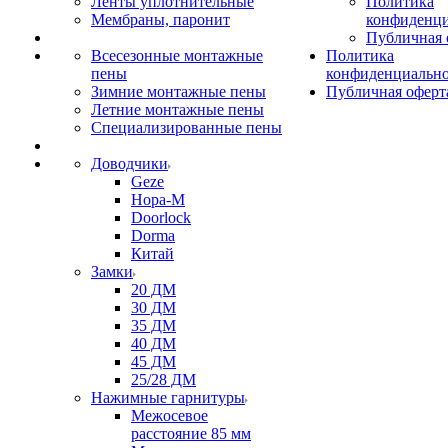
Ленты уплотнительные
Политика
Мембраны, паронит
конфиденци
Публичная 
Всесезонные монтажные
Политика
пены
конфиденциальн
Зимние монтажные пены
Публичная оферт
Летние монтажные пены
Специализированные пены
Доводчики
Geze
Нора-М
Doorlock
Dorma
Китай
Замки
20 ДМ
30 ДМ
35 ДМ
40 ДМ
45 ДМ
25/28 ДМ
Нажимные гарнитуры
Межосевое
расстояние 85 мм