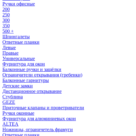
Ручки офисные
200
250
300
350
500 +
Шпингалеты
Ответные планки
Левые
Правые
Универсальные
Фурнитура для окон
Балконные ручки и защёлки
Ограничители открывания (гребенки)
Балконные гарнитуры
Детские замки
Дистанционное открывание
Стублина
GEZE
Приточные клапаны и проветриватели
Ручки оконные
Фурнитура для алюминиевых окон
ALTEA
Ножницы, ограничетель фрамуги
Ответные планки