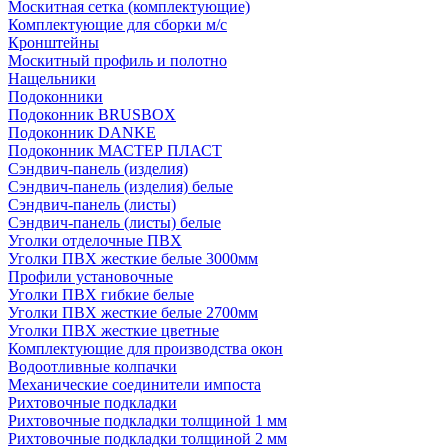
Москитная сетка (комплектующие)
Комплектующие для сборки м/с
Кронштейны
Москитный профиль и полотно
Нащельники
Подоконники
Подоконник BRUSBOX
Подоконник DANKE
Подоконник МАСТЕР ПЛАСТ
Сэндвич-панель (изделия)
Сэндвич-панель (изделия) белые
Сэндвич-панель (листы)
Сэндвич-панель (листы) белые
Уголки отделочные ПВХ
Уголки ПВХ жесткие белые 3000мм
Профили установочные
Уголки ПВХ гибкие белые
Уголки ПВХ жесткие белые 2700мм
Уголки ПВХ жесткие цветные
Комплектующие для производства окон
Водоотливные колпачки
Механические соединители импоста
Рихтовочные подкладки
Рихтовочные подкладки толщиной 1 мм
Рихтовочные подкладки толщиной 2 мм