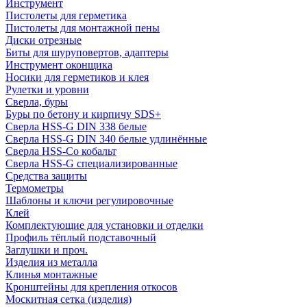
Инструмент
Пистолеты для герметика
Пистолеты для монтажной пены
Диски отрезные
Биты для шуруповертов, адаптеры
Инструмент оконщика
Носики для герметиков и клея
Рулетки и уровни
Сверла, буры
Буры по бетону и кирпичу SDS+
Сверла HSS-G DIN 338 белые
Сверла HSS-G DIN 340 белые удлинённые
Сверла HSS-Co кобальт
Сверла HSS-G специализированные
Средства защиты
Термометры
Шаблоны и ключи регулировочные
Клей
Комплектующие для установки и отделки
Профиль тёплый подставочный
Заглушки и проч.
Изделия из металла
Клинья монтажные
Кронштейны для крепления откосов
Москитная сетка (изделия)