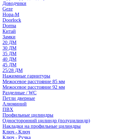
Доводчики
Geze
Нора-М
Doorlock
Dorma
Китай
Замки
20 ДМ
30 ДМ
35 ДМ
40 ДМ
45 ДМ
25/28 ДМ
Нажимные гарнитуры
Межосевое расстояние 85 мм
Межосевое расстояние 92 мм
Разделные / WC
Петли дверные
Алюминий
ПВХ
Профильные цилиндры
Односторонний цилиндр (полуцилиндр)
Накладки на профильные цилиндры
Ключ - Ключ
Ключ - Ручка